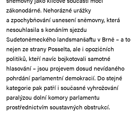
sněmovny jako klíčové součásti moci
zákonodárné. Nehorázné urážky
a zpochybňování usnesení sněmovny, která
nesouhlasila s konáním sjezdu
Sudetoněmeckého landsmanšaftu v Brně – a to
nejen ze strany Posselta, ale i opozičních
politiků, kteří navíc bojkotovali samotné
hlasování – jsou projevem dosud nevídaného
pohrdání parlamentní demokracií. Do stejné
kategorie pak patří i současné vyhrožování
paralýzou dolní komory parlamentu
prostřednictvím soustavných obstrukcí.