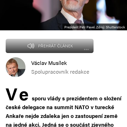
Prezident Petr Pavel. Zdroj: Shutterstock
PŘEHRÁT ČLÁNEK
Václav Musílek
Spolupracovník redakce
V
e
sporu vlády s prezidentem o složení
české delegace na summit NATO v turecké
Ankaře nejde zdaleka jen o zastoupení země
na jedné akci. Jedná se o součást zjevného