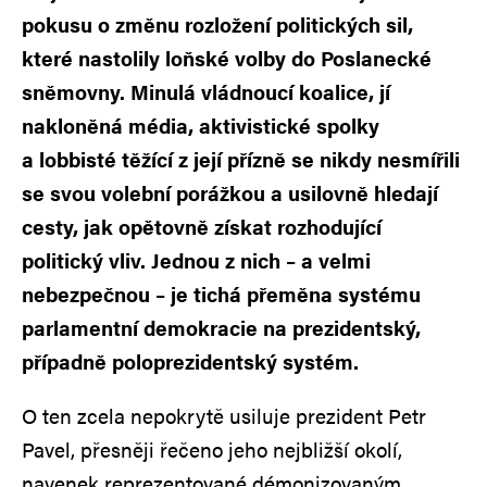
pokusu o změnu rozložení politických sil,
které nastolily loňské volby do Poslanecké
sněmovny. Minulá vládnoucí koalice, jí
nakloněná média, aktivistické spolky
a lobbisté těžící z její přízně se nikdy nesmířili
se svou volební porážkou a usilovně hledají
cesty, jak opětovně získat rozhodující
politický vliv. Jednou z nich – a velmi
nebezpečnou – je tichá přeměna systému
parlamentní demokracie na prezidentský,
případně poloprezidentský systém.
O ten zcela nepokrytě usiluje prezident Petr
Pavel, přesněji řečeno jeho nejbližší okolí,
navenek reprezentované démonizovaným