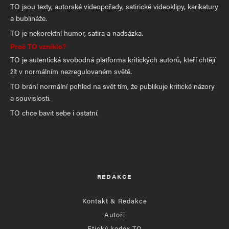
TO jsou texty, autorské videopořady, satirické videoklipy, karikatury
a bublináže.
TO je nekorektní humor, satira a nadsázka.
Proč TO vzniklo?
TO je autentická svobodná platforma kritických autorů, kteří chtějí
žít v normálním nezregulovaném světě.
TO brání normální pohled na svět tím, že publikuje kritické názory
a souvislosti.
TO chce bavit sebe i ostatní.
REDAKCE
Kontakt & Redakce
Autoři
Etický kodex TO