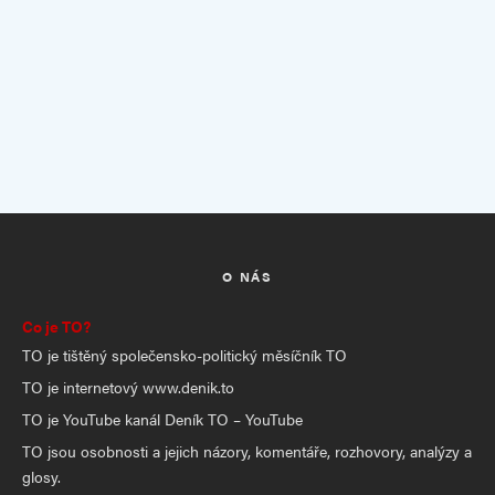
O NÁS
Co je TO?
TO je tištěný společensko-politický měsíčník TO
TO je internetový www.denik.to
TO je YouTube kanál Deník TO – YouTube
TO jsou osobnosti a jejich názory, komentáře, rozhovory, analýzy a
glosy.