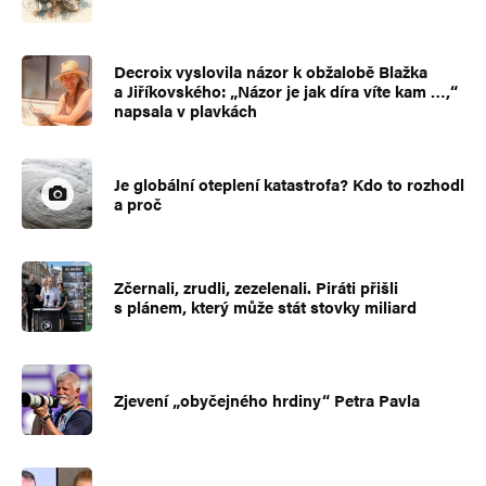
Decroix vyslovila názor k obžalobě Blažka
a Jiříkovského: „Názor je jak díra víte kam …,“
napsala v plavkách
Je globální oteplení katastrofa? Kdo to rozhodl
a proč
Zčernali, zrudli, zezelenali. Piráti přišli
s plánem, který může stát stovky miliard
Zjevení „obyčejného hrdiny“ Petra Pavla