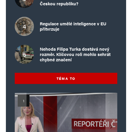
Českou republiku?
Regulace umělé inteligence v EU
přitvrzuje
Nehoda Filipa Turka dostává nový
rozměr. Klíčovou roli mohlo sehrát
chybné značení
TÉMA TO
Islamistický teror v EU, 6. díl:
Mýty o Václavu Klausovi:
Vymíráme a politici lžou:
Islamistický teror v EU, 5. díl:
Brutální poprava 85letého
Pivo, jazz, hádky, loajalita
porodnost nezachrání