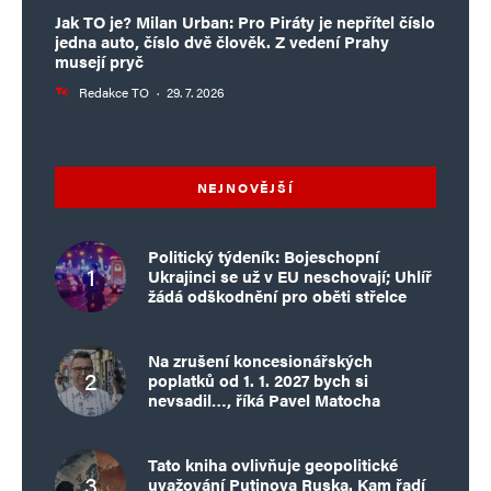
Jak TO je? Milan Urban: Pro Piráty je nepřítel číslo
jedna auto, číslo dvě člověk. Z vedení Prahy
musejí pryč
Redakce TO
·
29. 7. 2026
NEJNOVĚJŠÍ
Politický týdeník: Bojeschopní
Ukrajinci se už v EU neschovají; Uhlíř
žádá odškodnění pro oběti střelce
Na zrušení koncesionářských
poplatků od 1. 1. 2027 bych si
nevsadil…, říká Pavel Matocha
Tato kniha ovlivňuje geopolitické
uvažování Putinova Ruska. Kam řadí