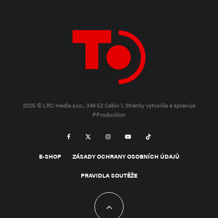
2025 © LRC media s.r.o., 349 52 Cebiv 1.
Stránky vytvořila a spravuje
PProduction
E-SHOP
ZÁSADY OCHRANY OSOBNÍCH ÚDAJŮ
PRAVIDLA SOUTĚŽE