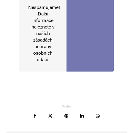
Nespamujeme!
Další
informace
naleznete v
našich
zásadách
ochrany
osobních
údajů
.
Jméno
*
E-mail
*
Webová stránka
Sdílet
Uložit do prohlížeče jméno, e-mail a webovou stránku pro budoucí
komentáře.