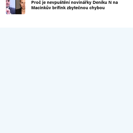
Proč je nevpuštění novinářky Deníku N na
Macinkův brífink zbytečnou chybou