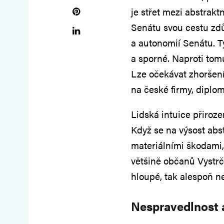
je střet mezi abstrak
Senátu svou cestu zd
a autonomií Senátu. T
a sporné. Naproti tom
Lze očekávat zhoršen
na české firmy, diplo
Lidská intuice přiroze
Když se na výsost abs
materiálními škodami, 
většině občanů Vystrči
hloupé, tak alespoň n
Nespravedlnost 