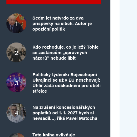
Sedm let natvrdo za dva
příspěvky na sítích. Autor je
opoziční politik
Kdo rozhoduje, co je lež? Tohle
se zastáncům „správných
názorů“ nebude líbit
Politický týdeník: Bojeschopní
Ukrajinci se už v EU neschovají;
Uhlíř žádá odškodnění pro oběti
střelce
Na zrušení koncesionářských
poplatků od 1. 1. 2027 bych si
nevsadil…, říká Pavel Matocha
Tato kniha ovlivňuje