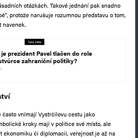
zásadních otázkách. Takové jednání pak snadno
oupé“, protože narušuje rozumnou představu o tom,
it navenek.
Také čtěte
 je prezident Pavel tlačen do role
utvůrce zahraniční politiky?
26
ství
 často vnímají Vystrčilovu cestu jako
bolické kroky mají v politice své místo, ale
ekonomiku či diplomacii, veřejnost je až na