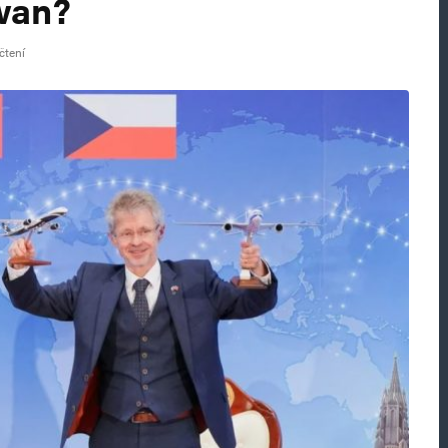
wan?
čtení