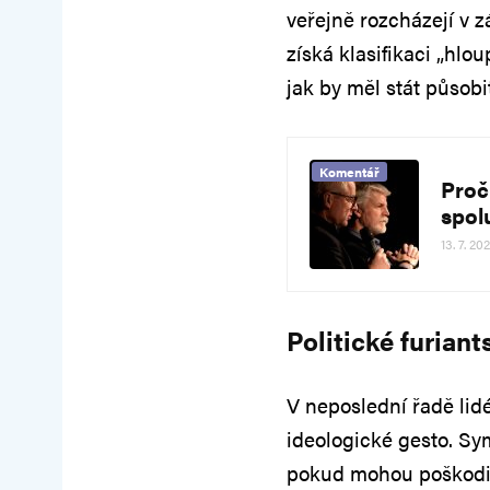
veřejně rozcházejí v 
získá klasifikaci „hl
jak by měl stát působ
Komentář
Proč
spol
13. 7. 20
Politické furiant
V neposlední řadě lidé
ideologické gesto. Sym
pokud mohou poškodit 