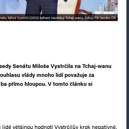
enátu Miloš Vystrčil (ODS) během návštěvy Tchaj-wanu. Zdroj: FB Senátu ČR
sedy Senátu Miloše Vystrčila na Tchaj‑wanu
ouhlasu vlády mnoho lidí považuje za
ba přímo hloupou. V tomto článku si
 lidé většinou hodnotí Vystrčilův krok negativně,