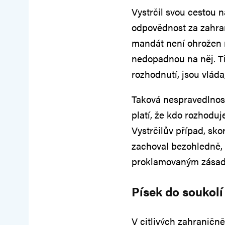
Vystrčil svou cestou 
odpovědnost za zahran
mandát není ohrožen 
nedopadnou na něj. T
rozhodnutí, jsou vláda
Taková nespravedlnos
platí, že kdo rozhoduj
Vystrčilův případ, sk
zachoval bezohledně, 
proklamovaným zása
Písek do soukolí
V citlivých zahraničn