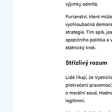
výjimky odmítá.
Furianství, které může
vychloubačná demonst
strategie. Tím spíš, j
opozičního politika a 
státnický krok.
Střízlivý rozum
Lidé říkají, že Vystrč
překročení pravomocí,
o morální soud. Hodnot
legitimní.