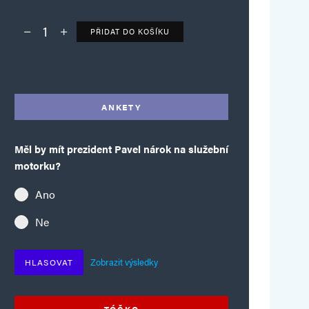
PŘIDAT DO KOŠÍKU
Deník TO – verze bez reklam množství
Alternative:
ANKETY
Měl by mít prezident Pavel nárok na služební
motorku?
Ano
Ne
Zobrazit výsledky
HLASOVAT
TÓČKO