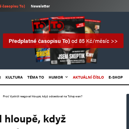
é časopisu To)
Newsletter
Předplatné časopisu To)
od 85 Kč/měsíc >>
R
KULTURA
TÉMA TO
HUMOR
AKTUÁLNÍ ČÍSLO
E-SHOP
Proč Vystrčil reagoval hloupě, když odcestoval na Tchaj-wan?
l hloupě, když