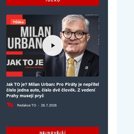
TÓčko
Jak TO je? Milan Urban: Pro Piráty je nepřítel
číslo jedna auto, číslo dvě člověk. Z vedení
Prahy musejí pryč
Redakce TO
·
29. 7. 2026
NEJNOVĚJŠÍ