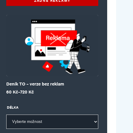
ŽÁDNÉ REKLAMY
Deník TO – verze bez reklam
Rozpětí cen: 60 Kč až 720 Kč
60
Kč
–
720
Kč
DÉLKA