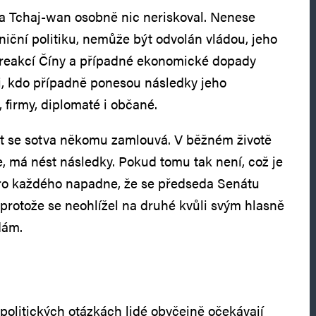
na Tchaj‑wan osobně nic neriskoval. Nenese
iční politiku, nemůže být odvolán vládou, jeho
reakcí Číny a případné ekonomické dopady
i, kdo případně ponesou následky jeho
, firmy, diplomaté i občané.
t se sotva někomu zamlouvá. V běžném životě
e, má nést následky. Pokud tomu tak není, což je
oro každého napadne, že se předseda Senátu
protože se neohlížel na druhé kvůli svým hlasně
dám.
ěpolitických otázkách lidé obyčejně očekávají