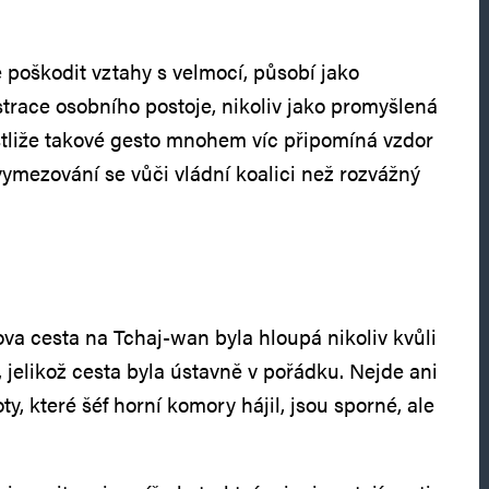
 poškodit vztahy s velmocí, působí jako
race osobního postoje, nikoliv jako promyšlená
estliže takové gesto mnohem víc připomíná vzdor
vymezování se vůči vládní koalici než rozvážný
ilova cesta na Tchaj‑wan byla hloupá nikoliv kvůli
 jelikož cesta byla ústavně v pořádku. Nejde ani
y, které šéf horní komory hájil, jsou sporné, ale