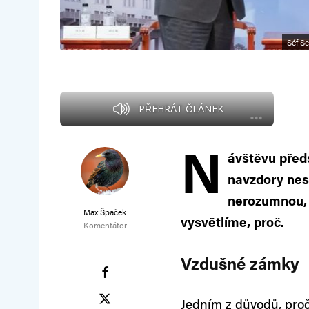
Šéf S
PŘEHRÁT ČLÁNEK
N
ávštěvu před
navzdory nes
nerozumnou, 
Max Špaček
vysvětlíme, proč.
Komentátor
Vzdušné zámky
Jedním z důvodů, proč