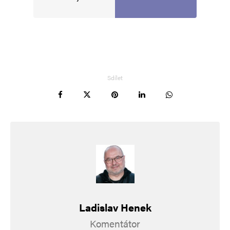
Jméno
*
E-mail
*
Webová stránka
Sdílet
Uložit do prohlížeče jméno, e-mail a webovou stránku pro budoucí
komentáře.
Informujte mě o nových komentářích e-mailem.
Informujte mě o nových příspěvcích e-mailem.
Alternative:
Ladislav Henek
Komentátor