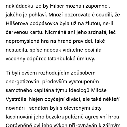
nakládačku, že by Hilšer možná i zapomněl,
jakého je pohlaví. Mnozí pozorovatelé soudili, že
Hilšerova podpásovka byla už na žlutou, ne-li
červenou kartu. Nicméně ani jeho srdnatá, leč
nepromyšlená hra na hraně pravidel, také
nestačila, spíše naopak viditelně posílila
všechny odpůrce Istanbulské úmluvy.
Ti byli ovšem rozhodujícím způsobem
energetizováni především vystoupením
samotného kapitána týmu ideologů Miloše
Vystrčila. Nejen obyčejní diváci, ale také někteří
novináři i senátoři byli s otevřenými ústy
fascinováni jeho bezskrupulózně agresivní hrou.
Oprávněně byl jeho výkon přirovnáván k zářným