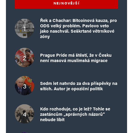
NEJNOVĚJŠÍ
Řek a Chachar: Bitcoinová kauza, pro
ODS velký problém. Pavlovo veto
jako naschvál. Seškrtané větrníkové
zóny
Prague Pride má štěstí, že v Česku
není masová muslimská migrace
Sedm let natvrdo za dva příspěvky na
sítích. Autor je opoziční politik
Kdo rozhoduje, co je lež? Tohle se
zastáncům „správných názorů“
nebude líbit