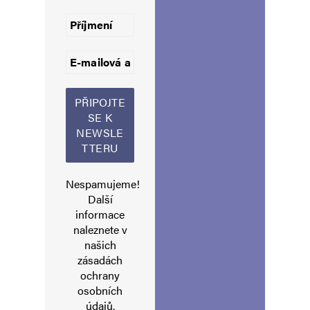
formálně nešťastné, jak je typické pro tohoto
Štětináče)
Navigace pro komentáře
Starší komentáře
Napsat komentář
Vaše e-mailová adresa nebude zveřejněna.
Vyžadované informace jsou
označeny
*
Nespamujeme!
Komentář
*
Další
informace
naleznete v
našich
zásadách
ochrany
osobních
údajů
.