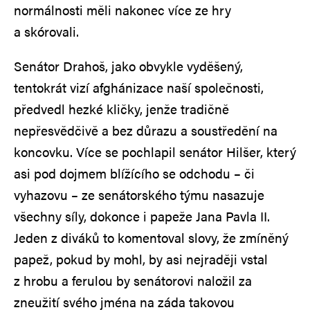
normálnosti měli nakonec více ze hry
a skórovali.
Senátor Drahoš, jako obvykle vyděšený,
tentokrát vizí afghánizace naší společnosti,
předvedl hezké kličky, jenže tradičně
nepřesvědčivě a bez důrazu a soustředění na
koncovku. Více se pochlapil senátor Hilšer, který
asi pod dojmem blížícího se odchodu – či
vyhazovu – ze senátorského týmu nasazuje
všechny síly, dokonce i papeže Jana Pavla II.
Jeden z diváků to komentoval slovy, že zmíněný
papež, pokud by mohl, by asi nejraději vstal
z hrobu a ferulou by senátorovi naložil za
zneužití svého jména na záda takovou