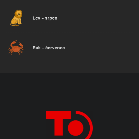
Lev – srpen
Rak – červenec