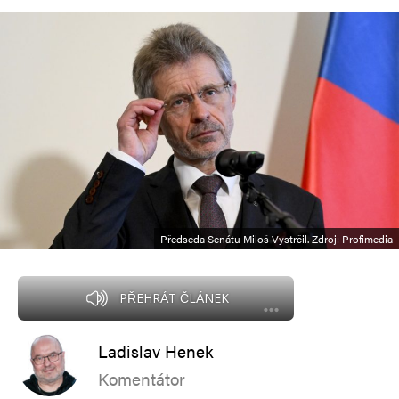
Předseda Senátu Miloš Vystrčil. Zdroj: Profimedia
PŘEHRÁT ČLÁNEK
Ladislav Henek
Komentátor