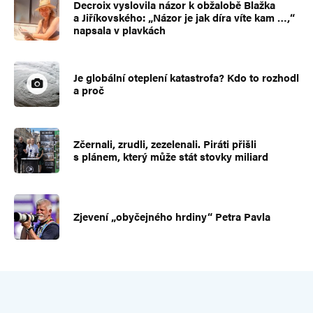
Decroix vyslovila názor k obžalobě Blažka
a Jiříkovského: „Názor je jak díra víte kam …,“
napsala v plavkách
Je globální oteplení katastrofa? Kdo to rozhodl
a proč
Zčernali, zrudli, zezelenali. Piráti přišli
s plánem, který může stát stovky miliard
Zjevení „obyčejného hrdiny“ Petra Pavla