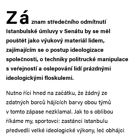
Z
á
znam středečního odmítnutí
Istanbulské úmluvy v Senátu by se měl
pouštět jako výukový materiál lidem,
zajímajícím se o postup ideologizace
společnosti, o techniky politrucké manipulace
s veřejností a oslepování lidí prázdnými
ideologickými floskulemi.
Nutno říci hned na začátku, že žádný ze
zdatných borců hájících barvy obou týmů
v tomto zápase nezklamal. Jak to s oblibou
říkáme my, sportovci: zastánci Istanbulu
předvedli velké ideologické výkony, leč obhájci