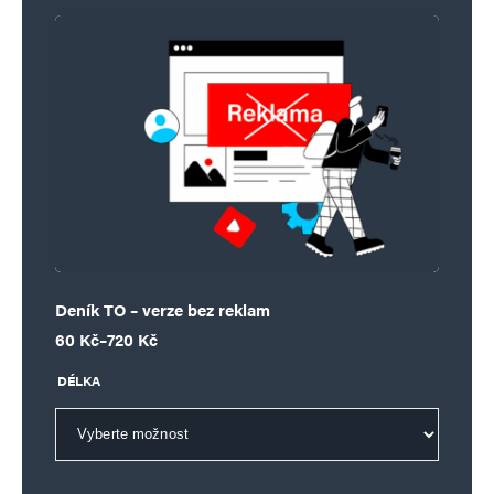
Deník TO – verze bez reklam
Rozpětí cen: 60 Kč až 720 Kč
60
Kč
–
720
Kč
DÉLKA