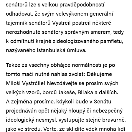
senátorů lze s velkou pravděpodobností
odhadovat, že svým velevýkonem generální
tajemník senátorů Vystrčil postrčil některé
nerozhodnuté senátory správným směrem, tedy
k odmítnutí krajně zideologizovaného pamfletu,
nazývaného Istanbulská úmluva.
Takže za všechny obhájce normálnosti je po
tomto mači nutné nahlas zvolat: Děkujeme
Miloši Vystrčile! Nevzdávejte se prosím svých
velkých vzorů, borců Jakeše, Biľaka a dalších.
A zejména prosíme, kdykoli bude v Senátu
projednáván opět nějaký hloupý či nebezpečný
ideologický nesmysl, vystupujte stejně bravurně,
jako ve středu. Věřte, že sklidíte vděk mnoha lidí