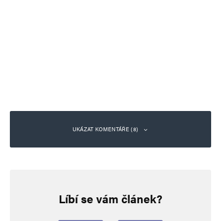
UKÁZAT KOMENTÁŘE (8)
Pavel
Odpovědět
27. 1. 2024 (22:41)
Líbí se vám článek?
Vesele i v těch vážných věcech 🙂