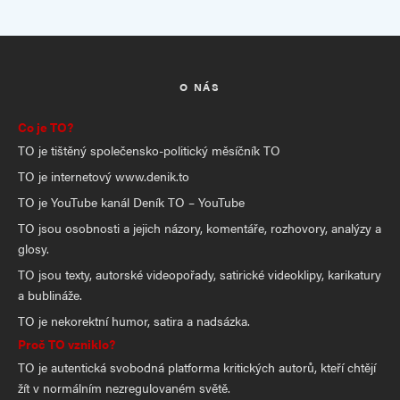
O NÁS
Co je TO?
TO je tištěný společensko-politický měsíčník TO
TO je internetový www.denik.to
TO je YouTube kanál Deník TO – YouTube
TO jsou osobnosti a jejich názory, komentáře, rozhovory, analýzy a
glosy.
TO jsou texty, autorské videopořady, satirické videoklipy, karikatury
a bublináže.
TO je nekorektní humor, satira a nadsázka.
Proč TO vzniklo?
TO je autentická svobodná platforma kritických autorů, kteří chtějí
žít v normálním nezregulovaném světě.