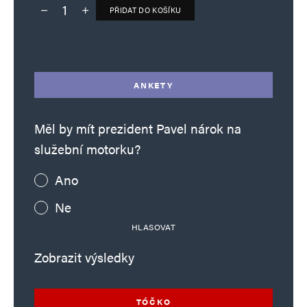
PŘIDAT DO KOŠÍKU
Deník TO – verze bez reklam množství
Alternative:
ANKETY
Měl by mít prezident Pavel nárok na
služební motorku?
Ano
Ne
HLASOVAT
Zobrazit výsledky
TÓČKO