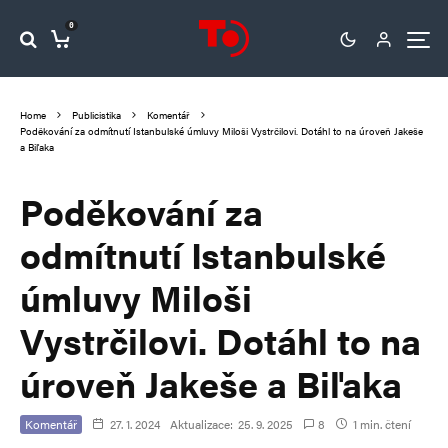
0
Home
Publicistika
Komentář
Poděkování za odmítnutí Istanbulské úmluvy Miloši Vystrčilovi. Dotáhl to na úroveň Jakeše
a Biľaka
Poděkování za
odmítnutí Istanbulské
úmluvy Miloši
Vystrčilovi. Dotáhl to na
úroveň Jakeše a Biľaka
Komentář
27. 1. 2024
Aktualizace:
25. 9. 2025
8
1 min. čtení