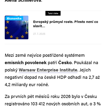
Také čtěte
Ekonomika
Evropský průmysl roste. Přesto není co
slavit…
27. 7. 2025
Mezi země nejvíce postřižené systémem
emisních povolenek
patří
Česko
. Poukázal na
polský
Warsaw Enterprise Institute
. Jejich
negativní dopad na české HDP odhadl na 2,7 až
4,2 miliardy eur ročně.
Za prvních pět měsíců roku 2026 bylo v Česku
registrováno 103 412 nových osobních aut, o 3 %