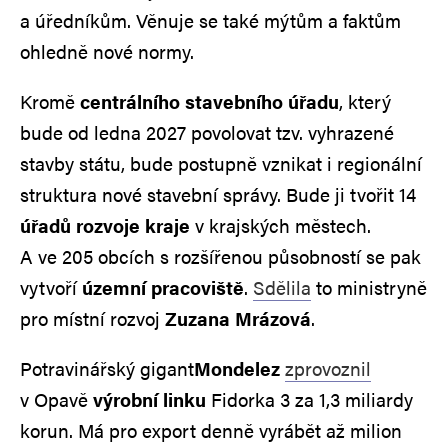
a úředníkům. Věnuje se také mýtům a faktům
ohledně nové normy.
Kromě
centrálního stavebního úřadu
, který
bude od ledna 2027 povolovat tzv. vyhrazené
stavby státu, bude postupně vznikat i regionální
struktura nové stavební správy. Bude ji tvořit 14
úřadů rozvoje kraje
v krajských městech.
A ve 205 obcích s rozšířenou působností se pak
vytvoří
územní pracoviště
.
Sdělila
to ministryně
pro místní rozvoj
Zuzana Mrázová
.
Potravinářský gigant
Mondelez
zprovoznil
v Opavě
výrobní linku
Fidorka 3 za 1,3 miliardy
korun. Má pro export denně vyrábět až milion