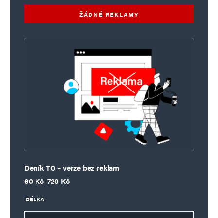
označeny
*
ŽÁDNÉ REKLAMY
Komentář
*
Jméno
*
Deník TO – verze bez reklam
Rozpětí cen: 60 Kč až 720 Kč
E-mail
*
Webová stránka
60
Kč
–
720
Kč
DÉLKA