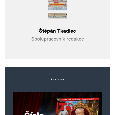
není rozdílu mezi Babišem a Fialou, tedy všichni
aktivní voličio chtěli prakticky totéž.
Štěpán Tkadlec
hloubal
Odpovědět
Spolupracovník redakce
8. 6. 2026 (11:02)
Konsolidované rozmezí celkových nákladů na
obranu (bez zahrnutí škod na infrastruktuře
a širších ekonomických ztrát) za období 2022–
červen 2026:
Reklama
Konzervativní odhad: ~500 mld. USD
Rozsáhlejší odhad: ~730 mld. USD
Poznámky: odhady závisí na definici (počítat-li
hospodářskou/rozpočtovou pomoc EU jako