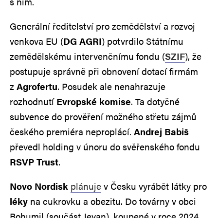
s ním.
Generální ředitelství pro zemědělství a rozvoj
venkova EU (
DG AGRI
) potvrdilo Státnímu
zemědělskému intervenčnímu fondu (
SZIF
), že
postupuje správně při obnovení dotací firmám
z
Agrofertu
. Posudek ale nenahrazuje
rozhodnutí
Evropské komise
. Ta dotyčné
subvence do prověření možného střetu zájmů
českého premiéra neproplácí.
Andrej Babiš
převedl holding v únoru do svěřenského fondu
RSVP Trust
.
Novo Nordisk
plánuje
v Česku vyrábět látky pro
léky
na cukrovku a obezitu. Do továrny v obci
Bohumil (součást Jevan), koupené v roce 2024