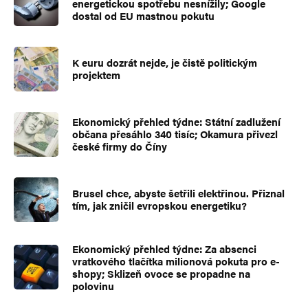
energetickou spotřebu nesnížily; Google
dostal od EU mastnou pokutu
K euru dozrát nejde, je čistě politickým
projektem
Ekonomický přehled týdne: Státní zadlužení
občana přesáhlo 340 tisíc; Okamura přivezl
české firmy do Číny
Brusel chce, abyste šetřili elektřinou. Přiznal
tím, jak zničil evropskou energetiku?
Ekonomický přehled týdne: Za absenci
vratkového tlačítka milionová pokuta pro e-
shopy; Sklizeň ovoce se propadne na
polovinu