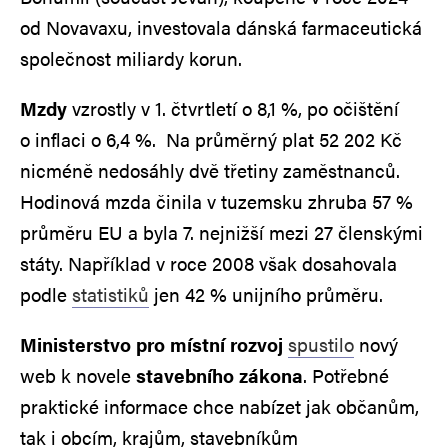
od Novavaxu, investovala dánská farmaceutická
společnost miliardy korun.
Mzdy
vzrostly v 1. čtvrtletí o 8,1 %, po očištění
o inflaci o 6,4 %. Na průměrný plat 52 202 Kč
nicméně nedosáhly dvě třetiny zaměstnanců.
Hodinová mzda činila v tuzemsku zhruba 57 %
průměru EU a byla 7. nejnižší mezi 27 členskými
státy. Například v roce 2008 však dosahovala
podle
statistiků
jen 42 % unijního průměru.
Ministerstvo pro místní rozvoj
spustilo
nový
web k novele
stavebního zákona
. Potřebné
praktické informace chce nabízet jak občanům,
tak i obcím, krajům, stavebníkům