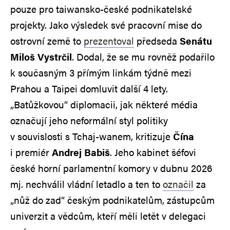
pouze pro taiwansko-české podnikatelské
projekty. Jako výsledek své pracovní mise do
ostrovní země to
prezentoval
předseda
Senátu
Miloš Vystrčil
. Dodal, že se mu rovněž podařilo
k současným 3 přímým linkám týdně mezi
Prahou a Taipei domluvit další 4 lety.
„Batůžkovou“ diplomacii, jak některé média
označují jeho neformální styl politiky
v souvislosti s Tchaj-wanem, kritizuje
Čína
i premiér
Andrej Babiš
. Jeho kabinet šéfovi
české horní parlamentní komory v dubnu 2026
mj. nechválil vládní letadlo a ten to
označil
za
„nůž do zad“ českým podnikatelům, zástupcům
univerzit a vědcům, kteří měli letět v delegaci