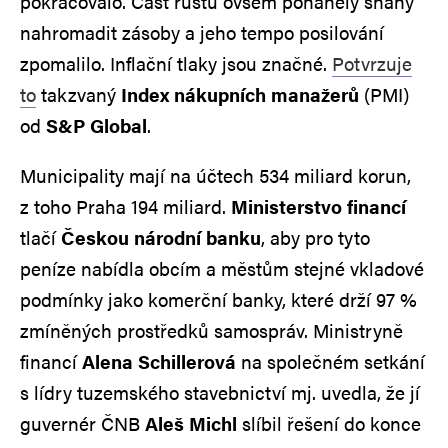
pokračovalo. Část růstu ovšem poháněly snahy
nahromadit zásoby a jeho tempo posilování
zpomalilo. Inflační tlaky jsou značné.
Potvrzuje
to
takzvaný
Index nákupních manažerů
(PMI)
od
S&P Global
.
Municipality mají na účtech 534 miliard korun,
z toho Praha 194 miliard.
Ministerstvo financí
tlačí
Českou národní banku
, aby pro tyto
peníze nabídla obcím a městům stejné vkladové
podmínky jako komerční banky, které drží 97 %
zmíněných prostředků samospráv. Ministryně
financí
Alena Schillerová
na společném setkání
s lídry tuzemského stavebnictví mj. uvedla, že jí
guvernér ČNB
Aleš Michl
slíbil řešení do konce