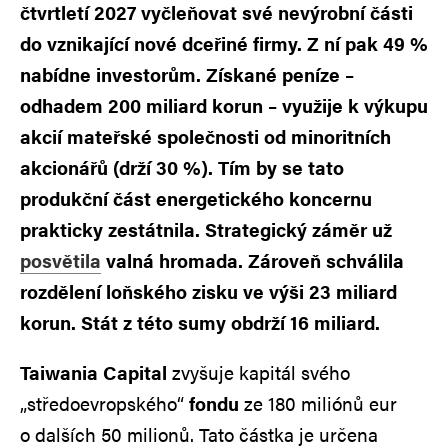
čtvrtletí 2027 vyčleňovat své nevýrobní části
do vznikající nové dceřiné firmy. Z ní pak 49 %
nabídne investorům. Získané peníze –
odhadem 200 miliard korun – využije k výkupu
akcií mateřské společnosti od minoritních
akcionářů (drží 30 %). Tím by se tato
produkční část energetického koncernu
prakticky zestátnila. Strategický záměr už
posvětila
valná hromada. Zároveň schválila
rozdělení loňského zisku ve výši 23 miliard
korun. Stát z této sumy obdrží 16 miliard.
Taiwania Capital
zvyšuje kapitál svého
„středoevropského“
fondu
ze 180 miliónů eur
o dalších 50 milionů. Tato částka je určena