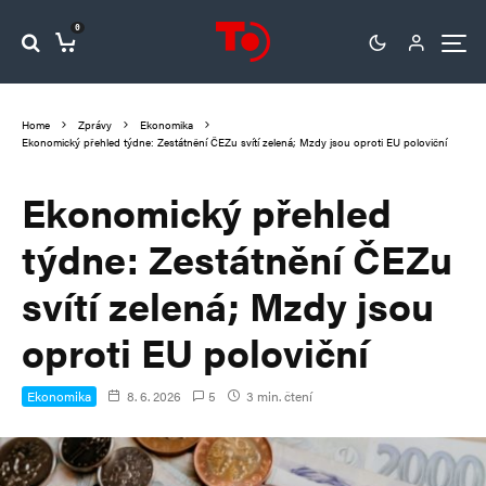
0
Home
Zprávy
Ekonomika
Ekonomický přehled týdne: Zestátnění ČEZu svítí zelená; Mzdy jsou oproti EU poloviční
Ekonomický přehled
týdne: Zestátnění ČEZu
svítí zelená; Mzdy jsou
oproti EU poloviční
Ekonomika
8. 6. 2026
5
3 min. čtení