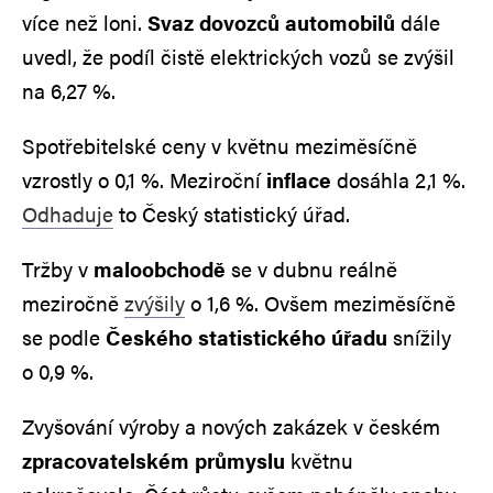
více než loni.
Svaz dovozců automobilů
dále
uvedl, že podíl čistě elektrických vozů se zvýšil
na 6,27 %.
Spotřebitelské ceny v květnu meziměsíčně
vzrostly o 0,1 %. Meziroční
inflace
dosáhla 2,1 %.
Odhaduje
to Český statistický úřad.
Tržby v
maloobchodě
se v dubnu reálně
meziročně
zvýšily
o 1,6 %. Ovšem meziměsíčně
se podle
Českého statistického úřadu
snížily
o 0,9 %.
Zvyšování výroby a nových zakázek v českém
zpracovatelském průmyslu
květnu