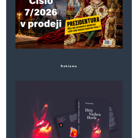
„obranné“ výdaje), zdrojích a datu sčítání;
uvedené zdroje používají různé metodiky, proto
rozmezí. a to se vyplatí
hloubal
Odpovědět
8. 6. 2026 (12:22)
Reklama
Pavel prohlásil, že přišel především proto, aby si
s vládou ujasnil některé základní věci. „Zaprvé
to, že prezident se nesnaží vměstnat někam,
kam nepatří.
ale stalo se, kefalín,stalo. to kdyby viděl generál
čepička, byli by sme všitci v riti….fialový
eurohnus