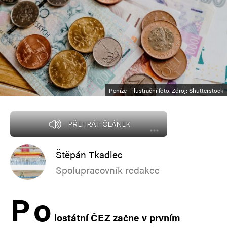
Peníze - ilustrační foto. Zdroj: Shutterstock
PŘEHRÁT ČLÁNEK
Štěpán Tkadlec
Spolupracovník redakce
P
o
lostátní ČEZ začne v prvním