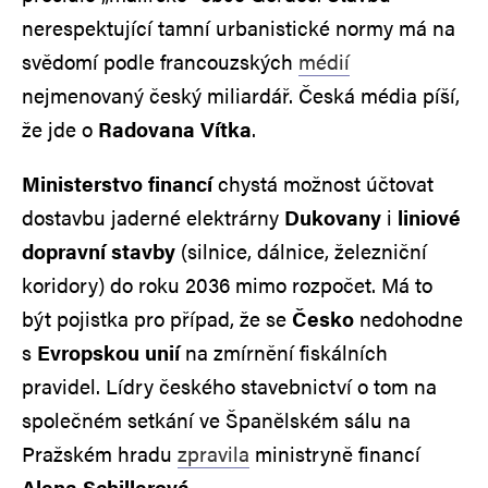
nerespektující tamní urbanistické normy má na
svědomí podle francouzských
médií
nejmenovaný český miliardář. Česká média píší,
že jde o
Radovana Vítka
.
Ministerstvo financí
chystá možnost účtovat
dostavbu jaderné elektrárny
Dukovany
i
liniové
dopravní stavby
(silnice, dálnice, železniční
koridory) do roku 2036 mimo rozpočet. Má to
být pojistka pro případ, že se
Česko
nedohodne
s
Evropskou unií
na zmírnění fiskálních
pravidel. Lídry českého stavebnictví o tom na
společném setkání ve Španělském sálu na
Pražském hradu
zpravila
ministryně financí
Alena Schillerová
.