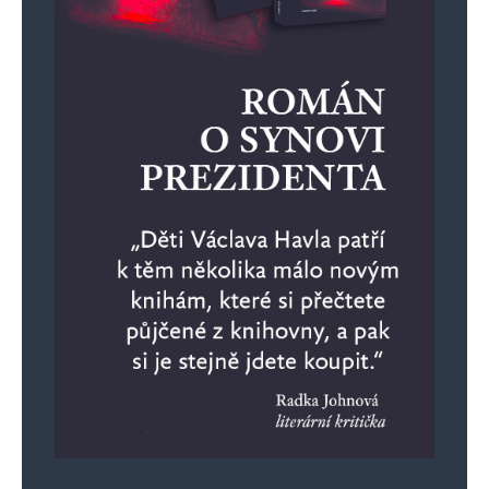
nebude se riskovat, že dorazí do
Odpovědět
ankary s čelovkou, aby si na
rozpočty na válku posvítil, to rozhodně
nee....
8. 6. 2026 (12:35)
nebude se riskovat, že dorazí do ankary
s čelovkou, aby si na rozpočty na válku
posvítil, to rozhodně nee….
Napsat komentář
Vaše e-mailová adresa nebude zveřejněna.
Vyžadované informace jsou