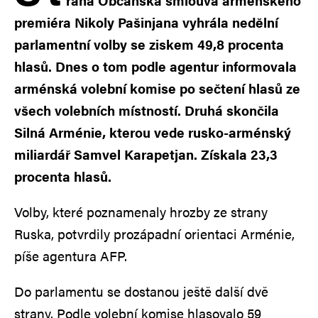
rana Občanská smlouva arménského
premiéra Nikoly Pašinjana vyhrála nedělní
parlamentní volby se ziskem 49,8 procenta
hlasů. Dnes o tom podle agentur informovala
arménská volební komise po sečtení hlasů ze
všech volebních místností. Druhá skončila
Silná Arménie, kterou vede rusko-arménský
miliardář Samvel Karapetjan. Získala 23,3
procenta hlasů.
Volby, které poznamenaly hrozby ze strany
Ruska, potvrdily prozápadní orientaci Arménie,
píše agentura AFP.
Do parlamentu se dostanou ještě další dvě
strany. Podle volební komise hlasovalo 59