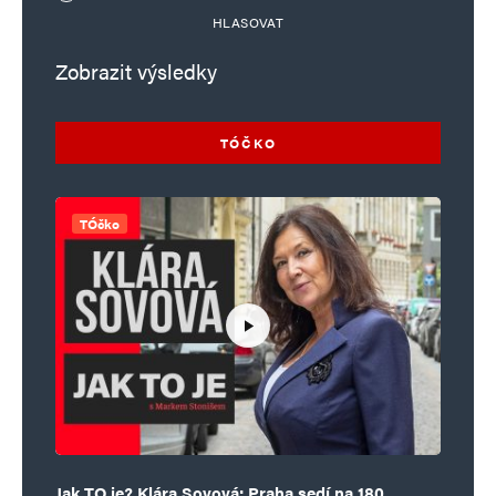
HLASOVAT
Zobrazit výsledky
TÓČKO
TÓčko
Jak TO je? Klára Sovová: Praha sedí na 180