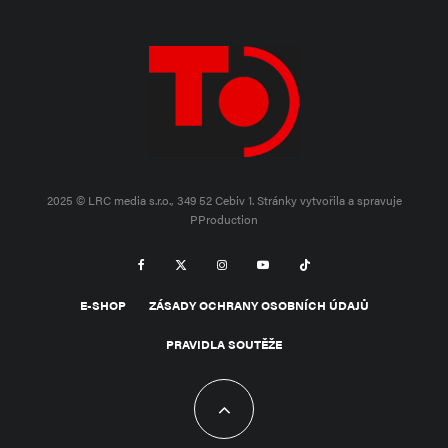
2025 © LRC media s.r.o., 349 52 Cebiv 1.
Stránky vytvořila a spravuje
PProduction
E-SHOP
ZÁSADY OCHRANY OSOBNÍCH ÚDAJŮ
PRAVIDLA SOUTĚŽE