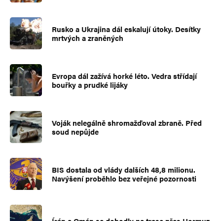
Rusko a Ukrajina dál eskalují útoky. Desítky
mrtvých a zraněných
Evropa dál zažívá horké léto. Vedra střídají
bouřky a prudké lijáky
Voják nelegálně shromažďoval zbraně. Před
soud nepůjde
BIS dostala od vlády dalších 48,8 milionu.
Navýšení proběhlo bez veřejné pozornosti
Írán a Omán se dohodly na trase přes Hormuz