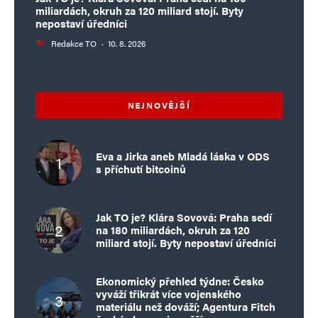
miliardách, okruh za 120 miliard stojí. Byty
nepostaví úředníci
Redakce TO
·
10. 8. 2026
NEJNOVĚJŠÍ
Eva a Jirka aneb Mladá láska v ODS
s příchutí bitcoinů
Jak TO je? Klára Sovová: Praha sedí
na 180 miliardách, okruh za 120
miliard stojí. Byty nepostaví úředníci
Ekonomický přehled týdne: Česko
vyváží třikrát více vojenského
materiálu než dováží; Agentura Fitch