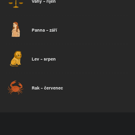
Váhy – říjen
Panna – září
Lev – srpen
Rak – červenec