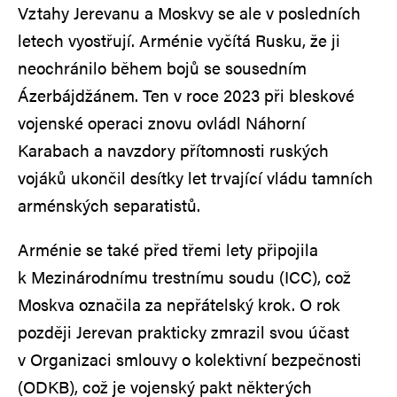
Vztahy Jerevanu a Moskvy se ale v posledních
letech vyostřují. Arménie vyčítá Rusku, že ji
neochránilo během bojů se sousedním
Ázerbájdžánem. Ten v roce 2023 při bleskové
vojenské operaci znovu ovládl Náhorní
Karabach a navzdory přítomnosti ruských
vojáků ukončil desítky let trvající vládu tamních
arménských separatistů.
Arménie se také před třemi lety připojila
k Mezinárodnímu trestnímu soudu (ICC), což
Moskva označila za nepřátelský krok. O rok
později Jerevan prakticky zmrazil svou účast
v Organizaci smlouvy o kolektivní bezpečnosti
(ODKB), což je vojenský pakt některých