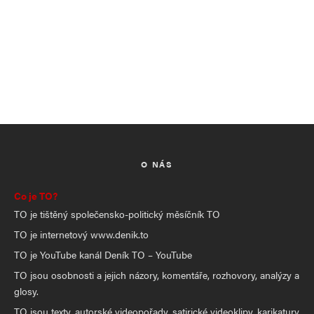
O NÁS
Co je TO?
TO je tištěný společensko-politický měsíčník TO
TO je internetový www.denik.to
TO je YouTube kanál Deník TO – YouTube
TO jsou osobnosti a jejich názory, komentáře, rozhovory, analýzy a
glosy.
TO jsou texty, autorské videopořady, satirické videoklipy, karikatury