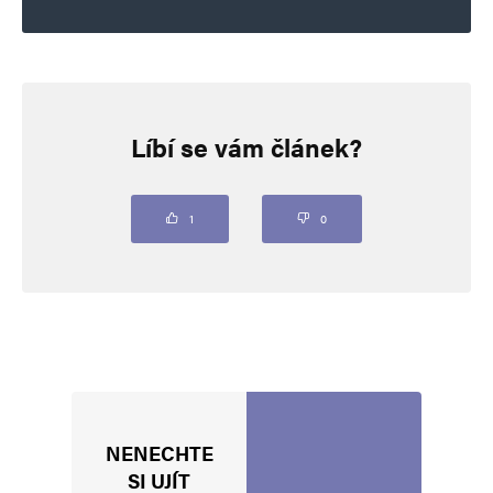
Napsat komentář
Líbí se vám článek?
Vaše e-mailová adresa nebude zveřejněna.
Vyžadované informace jsou
označeny
*
Komentář
*
1
0
NENECHTE
Jméno
*
SI UJÍT