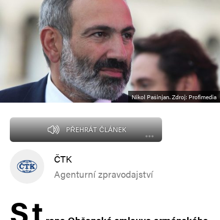
Nikol Pašinjan. Zdroj: Profimedia
PŘEHRÁT ČLÁNEK
ČTK
Agenturní zpravodajství
S
t