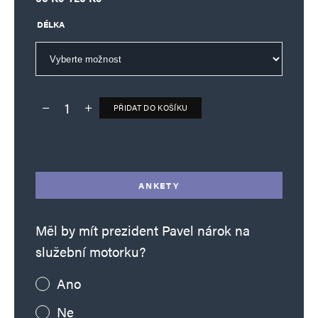
DÉLKA
PŘIDAT DO KOŠÍKU
Deník TO – verze bez reklam množství
Alternative:
ANKETY
Měl by mít prezident Pavel nárok na
služební motorku?
Ano
Ne