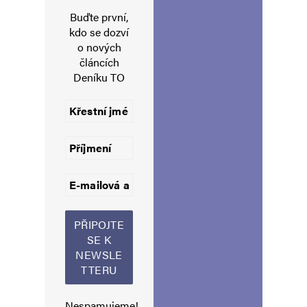
Buďte první,
kdo se dozví
o nových
E-mail
*
Webová stránka
článcích
Deníku TO
Uložit do prohlížeče jméno, e-mail a webovou stránku pro budoucí
komentáře.
Informujte mě o nových komentářích e-mailem.
Informujte mě o nových příspěvcích e-mailem.
Alternative:
Nespamujeme!