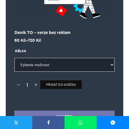
Deník TO – verze bez reklam
Rozpětí cen: 60 Kč až 720 Kč
60
Kč
–
720
Kč
DÉLKA
PŘIDAT DO KOŠÍKU
Deník TO – verze bez reklam množství
Alternative:
ANKETY