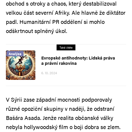
obchod s otroky a chaos, který destabilizoval
velkou část severní Afriky. Ale hlavně že diktátor
padl. Humanitární PR oddělení si mohlo
odškrtnout splněný úkol.
Také čtěte
Analýza
Evropské antihodnoty: Lidská práva
a právní rakovina
6. 10. 2024
V Sýrii zase západní mocnosti podporovaly
různé opoziční skupiny v naději, že odstraní
Bašára Asada. Jenže realita občanské války
nebyla hollywoodský film o boji dobra se zlem.