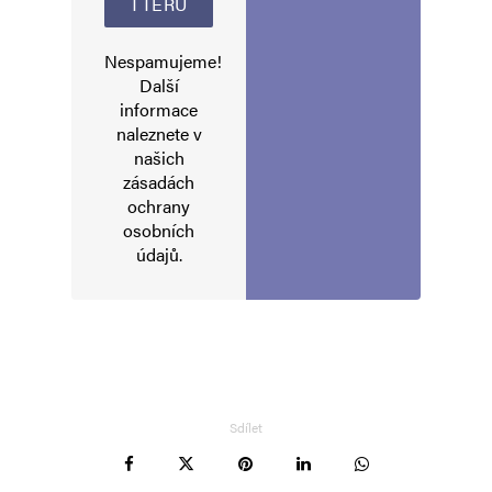
Komentář
*
Nespamujeme!
Další
informace
naleznete v
našich
zásadách
ochrany
osobních
údajů
.
Jméno
*
E-mail
*
Webová stránka
Sdílet
Uložit do prohlížeče jméno, e-mail a webovou stránku pro budoucí
komentáře.