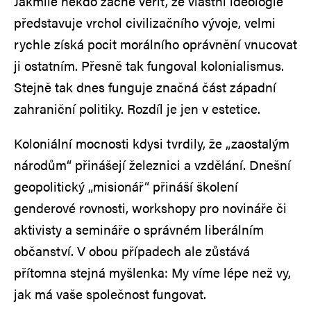
Jakmile někdo začne věřit, že vlastní ideologie
představuje vrchol civilizačního vývoje, velmi
rychle získá pocit morálního oprávnění vnucovat
ji ostatním. Přesně tak fungoval kolonialismus.
Stejně tak dnes funguje značná část západní
zahraniční politiky. Rozdíl je jen v estetice.
Koloniální mocnosti kdysi tvrdily, že „zaostalým
národům“ přinášejí železnici a vzdělání. Dnešní
geopolitický „misionář“ přináší školení
genderové rovnosti, workshopy pro novináře či
aktivisty a semináře o správném liberálním
občanství. V obou případech ale zůstává
přítomna stejná myšlenka: My víme lépe než vy,
jak má vaše společnost fungovat.