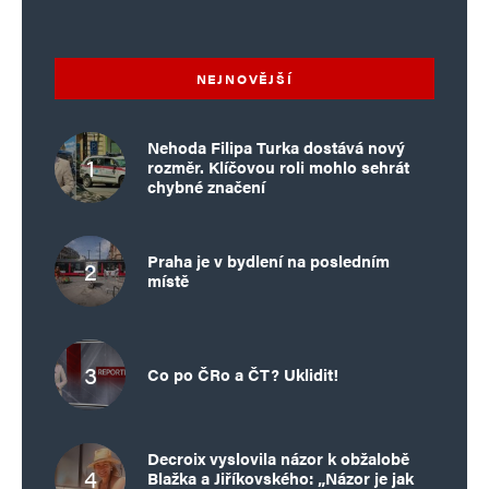
NEJNOVĚJŠÍ
Nehoda Filipa Turka dostává nový
rozměr. Klíčovou roli mohlo sehrát
chybné značení
Praha je v bydlení na posledním
místě
Co po ČRo a ČT? Uklidit!
Decroix vyslovila názor k obžalobě
Blažka a Jiříkovského: „Názor je jak