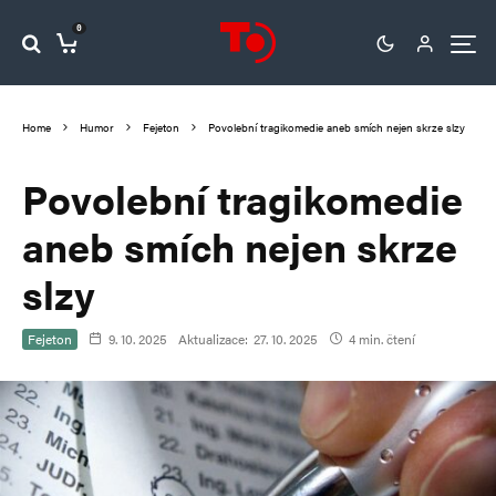
0
Home
Humor
Fejeton
Povolební tragikomedie aneb smích nejen skrze slzy
Povolební tragikomedie
aneb smích nejen skrze
slzy
Fejeton
9. 10. 2025
Aktualizace:
27. 10. 2025
4 min. čtení