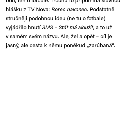
bod, ten o fotbale. Trochu to připomíná slavnou
hlášku z TV Nova:
Borec nakonec
. Podstatně
stručněji podobnou ideu (ne tu o fotbale)
vyjádřilo hnutí
SMS – Stát má sloužit
, a to už
v samém svém názvu. Ale, žel a opět – cíl je
jasný, ale cesta k němu poněkud „zarúbaná“.