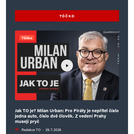
TÓČKO
TÓčko
Jak TO je? Milan Urban: Pro Piráty je nepřítel číslo
jedna auto, číslo dvě člověk. Z vedení Prahy
musejí pryč
Redakce TO
·
29. 7. 2026