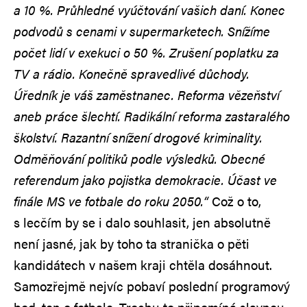
a 10 %. Průhledné vyúčtování vašich daní. Konec
podvodů s cenami v supermarketech. Snížíme
počet lidí v exekuci o 50 %. Zrušení poplatku za
TV a rádio. Konečně spravedlivé důchody.
Úředník je váš zaměstnanec. Reforma vězeňství
aneb práce šlechtí. Radikální reforma zastaralého
školství. Razantní snížení drogové kriminality.
Odměňování politiků podle výsledků. Obecné
referendum jako pojistka demokracie. Účast ve
finále MS ve fotbale do roku 2050.“
Což o to,
s lecčím by se i dalo souhlasit, jen absolutně
není jasné, jak by toho ta stranička o pěti
kandidátech v našem kraji chtěla dosáhnout.
Samozřejmě nejvíc pobaví poslední programový