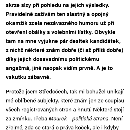
skrze slzy při pohledu na jejich výsledky.
Pravidelně zažívám ten slastný a opojný
okamžik zcela nezávazného humoru už při
otevření obálky s volebními lístky. Obvykle
tam na mne vyjukne pár desítek kandidátek,
z nichž některé znám dobře (či až příliš dobře)
díky jejich dosavadnímu politickému
angažmá, jiné naopak vidím prvně. A je to
vskutku zábavné.
Protože jsem Středočech, tak mi bohužel unikají
mé oblíbené subjekty, které znám jen ze soupisu
všech registrovaných stran a hnutí. Některé stojí
za zmínku. Třeba
Mourek – politická strana
. Není
zřejmé, zda se stará o práva koček, ale i kdyby