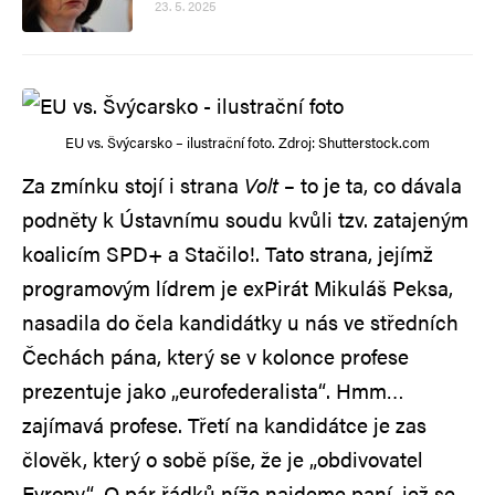
23. 5. 2025
EU vs. Švýcarsko – ilustrační foto. Zdroj: Shutterstock.com
Za zmínku stojí i strana
Volt
– to je ta, co dávala
podněty k Ústavnímu soudu kvůli tzv. zatajeným
koalicím SPD+ a Stačilo!. Tato strana, jejímž
programovým lídrem je exPirát Mikuláš Peksa,
nasadila do čela kandidátky u nás ve středních
Čechách pána, který se v kolonce profese
prezentuje jako „eurofederalista“. Hmm…
zajímavá profese. Třetí na kandidátce je zas
člověk, který o sobě píše, že je „obdivovatel
Evropy“. O pár řádků níže najdeme paní, jež se