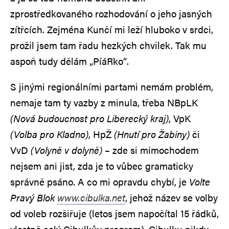
zprostředkovaného rozhodování o jeho jasných
zítřcích. Zejména Kunčí mi leží hluboko v srdci,
prožil jsem tam řadu hezkých chvilek. Tak mu
aspoň tudy dělám „PíáRko“.
S jinými regionálními partami nemám problém,
nemaje tam ty vazby z minula, třeba NBpLK
(Nová budoucnost pro Liberecký kraj)
, VpK
(Volba pro Kladno)
, HpŽ
(Hnutí pro Žabiny)
či
VvD
(Volyně v dolyně)
– zde si mimochodem
nejsem ani jist, zda je to vůbec gramaticky
správně psáno. A co mi opravdu chybí, je
Volte
Pravý Blok
www.cibulka.net
, jehož název se volby
od voleb rozšiřuje (letos jsem napočítal 15 řádků,