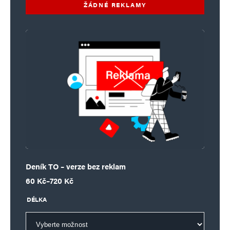
ŽÁDNÉ REKLAMY
Deník TO – verze bez reklam
Rozpětí cen: 60 Kč až 720 Kč
60
Kč
–
720
Kč
DÉLKA