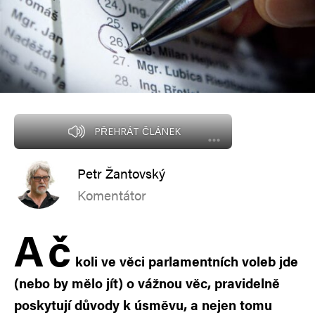
PŘEHRÁT ČLÁNEK
Petr Žantovský
Komentátor
A
č
koli ve věci parlamentních voleb jde
(nebo by mělo jít) o vážnou věc, pravidelně
poskytují důvody k úsměvu, a nejen tomu