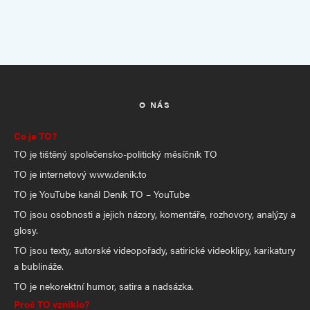
O NÁS
Co je TO?
TO je tištěný společensko-politický měsíčník TO
TO je internetový www.denik.to
TO je YouTube kanál Deník TO – YouTube
TO jsou osobnosti a jejich názory, komentáře, rozhovory, analýzy a
glosy.
TO jsou texty, autorské videopořady, satirické videoklipy, karikatury
a bublináže.
TO je nekorektní humor, satira a nadsázka.
Proč TO vzniklo?