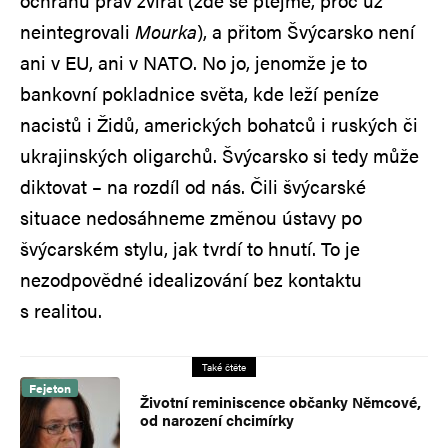
ochranu práv zvířat (zde se ptejme, proč už
neintegrovali
Mourka
), a přitom Švýcarsko není
ani v EU, ani v NATO. No jo, jenomže je to
bankovní pokladnice světa, kde leží peníze
nacistů i Židů, amerických bohatců i ruských či
ukrajinských oligarchů. Švýcarsko si tedy může
diktovat – na rozdíl od nás. Čili švýcarské
situace nedosáhneme změnou ústavy po
švýcarském stylu, jak tvrdí to hnutí. To je
nezodpovědné idealizování bez kontaktu
s realitou.
Také čtěte
Fejeton
Životní reminiscence občanky Němcové,
od narození chcimírky