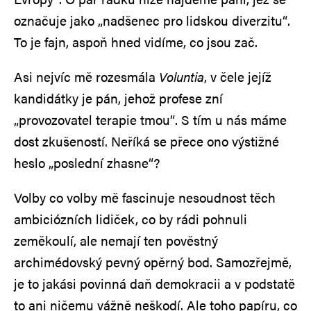
označuje jako „nadšenec pro lidskou diverzitu“.
To je fajn, aspoň hned vidíme, co jsou zač.
Asi nejvíc mě rozesmála
Voluntia
, v čele jejíž
kandidátky je pán, jehož profese zní
„provozovatel terapie tmou“. S tím u nás máme
dost zkušeností. Neříká se přece ono výstižné
heslo „poslední zhasne“?
Volby co volby mě fascinuje nesoudnost těch
ambiciózních lidiček, co by rádi pohnuli
zeměkoulí, ale nemají ten pověstný
archimédovský pevný opěrný bod. Samozřejmě,
je to jakási povinná daň demokracii a v podstatě
to ani ničemu vážně neškodí. Ale toho papíru, co