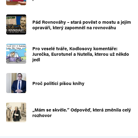
Pád Rovnováhy – stará pověst o mostu a jejím
opraváři, který zapomněl na rovnováhu
Pro veselé tváře, Kodlosovy komentáře:
Jurečka, Eurotunel a Nutella, kterou už někdo
jedl
Proč politici píšou knihy
„Mám se skvěle.“ Odpověď, která změnila celý
rozhovor