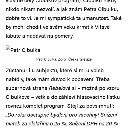
vlastně celý Cibulkův program). Cibulku nikdy
nikdo nikam nezvolí, a jak znám Petra Cibulku,
dobře to ví. Je mi sympatická ta umanutost. Také
by mohl chodit ve svém věku krmit k Vltavě
labutě a nadávat na poměry.
Petr Cibulka. Zdroj: Česká televize
Zůstanu-li u subjektů, které si mi u voleb
nabídly, také mám důvod k pobavení. Třeba
supernová strana
Rebelové
si – možná po vzoru
Cibulkově – vetkla do záhlaví hlasovacího lístku
rovněž komplet program. Stojí za povšimnutí:
„Do roka dostupné bydlení pro všechny! Snížení
plateb za elektřinu o 25 %. Snížení DPH na 20 %