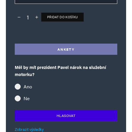
PŘIDAT DO KOŠÍKU
Deník TO – verze bez reklam množství
Alternative:
ANKETY
Měl by mít prezident Pavel nárok na služební
motorku?
Ano
Ne
HLASOVAT
Zobrazit výsledky