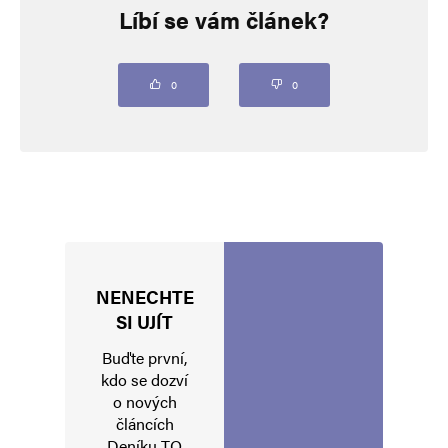
Líbí se vám článek?
Vaše e-mailová adresa nebude zveřejněna.
Vyžadované informace jsou
označeny
*
Komentář
*
0
0
NENECHTE
Jméno
*
SI UJÍT
Buďte první,
kdo se dozví
o nových
E-mail
*
Webová stránka
článcích
Deníku TO