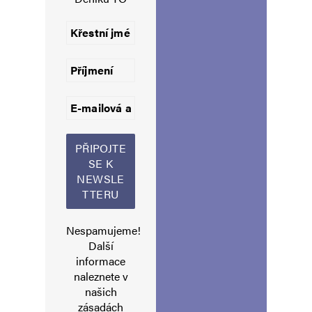
Uložit do prohlížeče jméno, e-mail a webovou stránku pro budoucí
komentáře.
Informujte mě o nových komentářích e-mailem.
Informujte mě o nových příspěvcích e-mailem.
Alternative:
Nespamujeme!
Další
informace
naleznete v
našich
zásadách