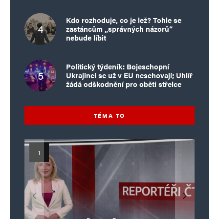
Kdo rozhoduje, co je lež? Tohle se
zastáncům „správných názorů“
nebude líbit
Politický týdeník: Bojeschopní
Ukrajinci se už v EU neschovají; Uhlíř
žádá odškodnění pro oběti střelce
TÉMA TO
Islamistický teror v EU, 6. díl:
Mýty o Václavu Klausovi:
Vymíráme a politici lžou:
Islamistický teror v EU, 5. díl:
Brutální poprava 85letého
Pivo, jazz, hádky, loajalita
porodnost nezachrání
katolického kněze Jacquese
Pim Fortuyn: Muž, který se
Krvavé oslavy pádu Bastily
dotace, byty ani zkrácené
i humor. Jakl boří legendy