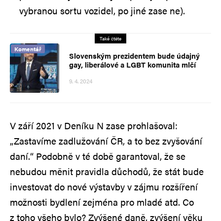
vybranou sortu vozidel, po jiné zase ne).
Také čtěte
Komentář
Slovenským prezidentem bude údajný
gay, liberálové a LGBT komunita mlčí
9. 4. 2024
V září 2021 v Deníku N zase prohlašoval:
„Zastavíme zadlužování ČR, a to bez zvyšování
daní.“ Podobně v té době garantoval, že se
nebudou měnit pravidla důchodů, že stát bude
investovat do nové výstavby v zájmu rozšíření
možnosti bydlení zejména pro mladé atd. Co
z toho všeho bylo? Zvýšené daně, zvýšení věku