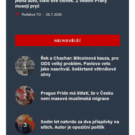
jedna auto, číslo dvě člověk. Z vedení Prahy
musejí pryč
Redakce TO
·
29. 7. 2026
NEJNOVĚJŠÍ
Řek a Chachar: Bitcoinová kauza, pro
ODS velký problém. Pavlovo veto
jako naschvál. Seškrtané větrníkové
zóny
Prague Pride má štěstí, že v Česku
není masová muslimská migrace
Sedm let natvrdo za dva příspěvky na
sítích. Autor je opoziční politik