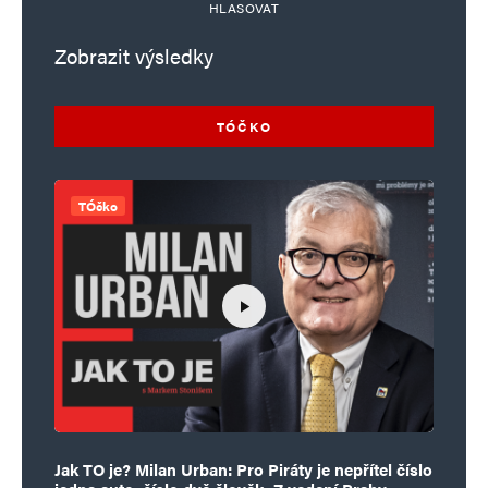
HLASOVAT
Zobrazit výsledky
TÓČKO
TÓčko
Jak TO je? Milan Urban: Pro Piráty je nepřítel číslo