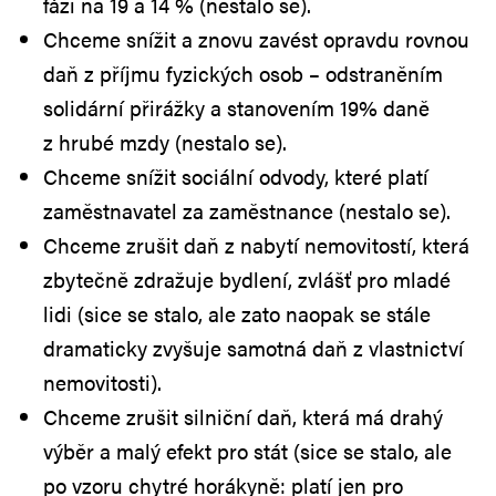
fázi na 19 a 14 % (nestalo se).
Chceme snížit a znovu zavést opravdu rovnou
daň z příjmu fyzických osob – odstraněním
solidární přirážky a stanovením 19% daně
z hrubé mzdy (nestalo se).
Chceme snížit sociální odvody, které platí
zaměstnavatel za zaměstnance (nestalo se).
Chceme zrušit daň z nabytí nemovitostí, která
zbytečně zdražuje bydlení, zvlášť pro mladé
lidi (sice se stalo, ale zato naopak se stále
dramaticky zvyšuje samotná daň z vlastnictví
nemovitosti).
Chceme zrušit silniční daň, která má drahý
výběr a malý efekt pro stát (sice se stalo, ale
po vzoru chytré horákyně: platí jen pro