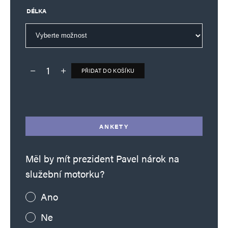
DÉLKA
PŘIDAT DO KOŠÍKU
Deník TO – verze bez reklam množství
Alternative:
ANKETY
Měl by mít prezident Pavel nárok na
služební motorku?
Ano
Ne