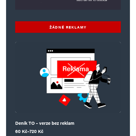
ŽÁDNÉ REKLAMY
Deník TO – verze bez reklam
Rozpětí cen: 60 Kč až 720 Kč
60
Kč
–
720
Kč