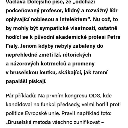
Václava Dolejšího píše, že „odchází
podceňovaný profesor, klidný a rozvážný lídr
oplývající noblesou a intelektem“. Nu což, to
by mohly být sympatické vlastnosti, ostatně
hodící se k původní akademické profesi Petra
Fialy. Jenom kdyby nebyly zabaleny do
nepřehledné změti lží, rétorických
a názorových kotrmelců a proměny
v bruselskou loutku, skákající, jak tamní
papaláši pískají.
Pár příkladů: Na prvním kongresu ODS, kde
kandidoval na funkci předsedy, velmi horlil proti
politice Evropské unie. Pravil například toto:
„Bruselská metoda všechno zunifikovat –