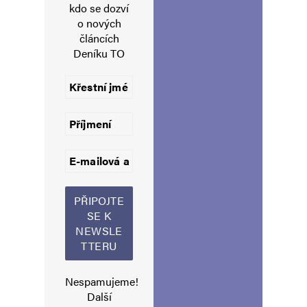
kdo se dozví
o nových
E-mail
*
Webová stránka
článcích
Deníku TO
Uložit do prohlížeče jméno, e-mail a webovou stránku pro budoucí
komentáře.
Informujte mě o nových komentářích e-mailem.
Informujte mě o nových příspěvcích e-mailem.
Alternative:
Nespamujeme!
Další