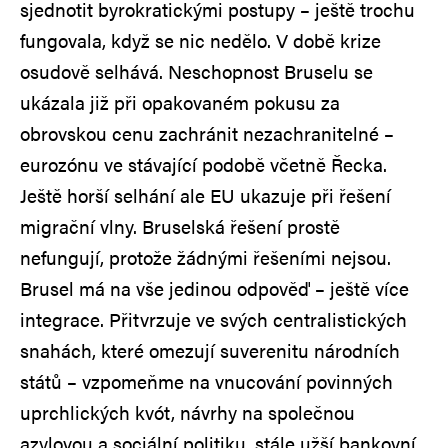
sjednotit byrokratickými postupy – ještě trochu
fungovala, když se nic nedělo. V době krize
osudově selhává. Neschopnost Bruselu se
ukázala již při opakovaném pokusu za
obrovskou cenu zachránit nezachranitelné –
eurozónu ve stávající podobě včetně Řecka.
Ještě horší selhání ale EU ukazuje při řešení
migrační vlny. Bruselská řešení prostě
nefungují, protože žádnými řešeními nejsou.
Brusel má na vše jedinou odpověď – ještě více
integrace. Přitvrzuje ve svých centralistických
snahách, které omezují suverenitu národních
států – vzpomeňme na vnucování povinných
uprchlických kvót, návrhy na společnou
azylovou a sociální politiku, stále užší bankovní