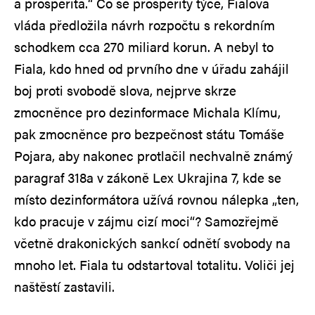
a prosperita.“ Co se prosperity týče, Fialova
vláda předložila návrh rozpočtu s rekordním
schodkem cca 270 miliard korun. A nebyl to
Fiala, kdo hned od prvního dne v úřadu zahájil
boj proti svobodě slova, nejprve skrze
zmocněnce pro dezinformace Michala Klímu,
pak zmocněnce pro bezpečnost státu Tomáše
Pojara, aby nakonec protlačil nechvalně známý
paragraf 318a v zákoně Lex Ukrajina 7, kde se
místo dezinformátora užívá rovnou nálepka „ten,
kdo pracuje v zájmu cizí moci“? Samozřejmě
včetně drakonických sankcí odnětí svobody na
mnoho let. Fiala tu odstartoval totalitu. Voliči jej
naštěstí zastavili.