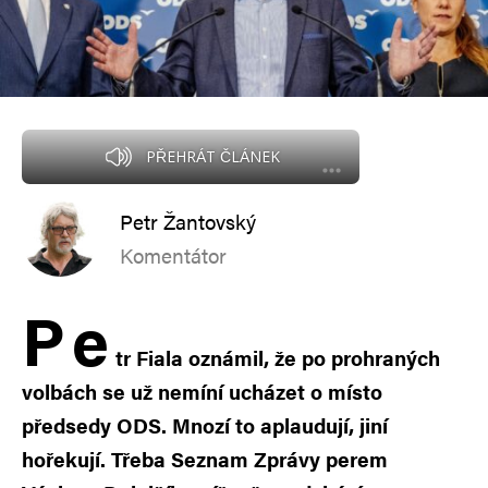
PŘEHRÁT ČLÁNEK
Petr Žantovský
Komentátor
P
e
tr Fiala oznámil, že po prohraných
volbách se už nemíní ucházet o místo
předsedy ODS. Mnozí to aplaudují, jiní
hořekují. Třeba Seznam Zprávy perem