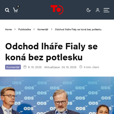
0
Home
Publicistika
Komentář
Odchod lháře Fialy se koná bez potlesku
Odchod lháře Fialy se
koná bez potlesku
Komentář
8. 10. 2025
Aktualizace:
24. 10. 2025
4 min. čtení