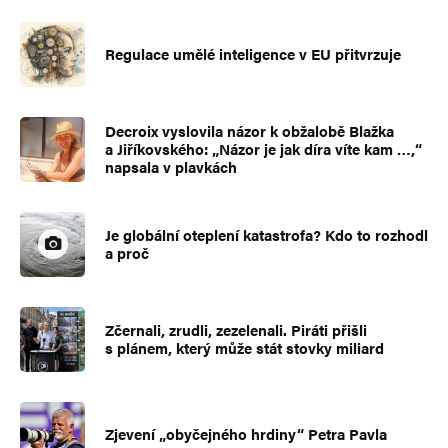
Regulace umělé inteligence v EU přitvrzuje
Decroix vyslovila názor k obžalobě Blažka
a Jiříkovského: „Názor je jak díra víte kam …,“
napsala v plavkách
Je globální oteplení katastrofa? Kdo to rozhodl
a proč
Zčernali, zrudli, zezelenali. Piráti přišli
s plánem, který může stát stovky miliard
Zjevení „obyčejného hrdiny“ Petra Pavla