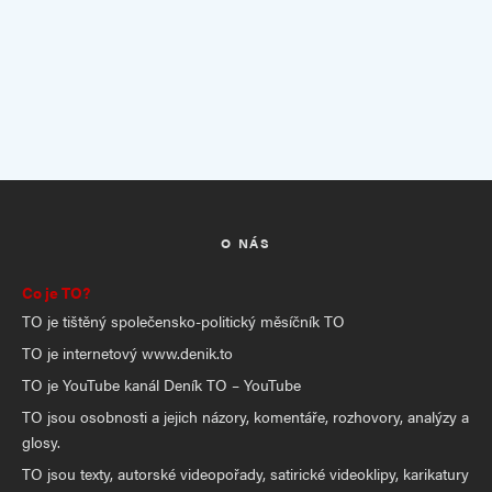
O NÁS
Co je TO?
TO je tištěný společensko-politický měsíčník TO
TO je internetový www.denik.to
TO je YouTube kanál Deník TO – YouTube
TO jsou osobnosti a jejich názory, komentáře, rozhovory, analýzy a
glosy.
TO jsou texty, autorské videopořady, satirické videoklipy, karikatury