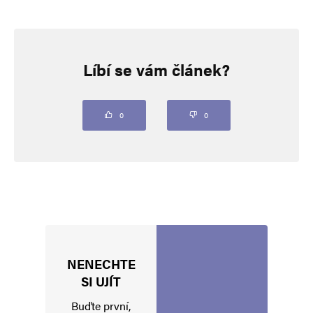
Napsat komentář
Líbí se vám článek?
Vaše e-mailová adresa nebude zveřejněna.
Vyžadované informace jsou
označeny
*
Komentář
*
0
0
NENECHTE
Jméno
*
SI UJÍT
Buďte první,