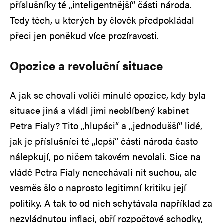
příslušníky té „inteligentnější“ části národa.
Tedy těch, u kterých by člověk předpokládal
přeci jen poněkud více prozíravosti.
Opozice a revoluční situace
A jak se chovali voliči minulé opozice, kdy byla
situace jiná a vládl jimi neoblíbený kabinet
Petra Fialy? Tito „hlupáci“ a „jednodušší“ lidé,
jak je příslušníci té „lepší“ části národa často
nálepkují, po ničem takovém nevolali. Sice na
vládě Petra Fialy nenechávali nit suchou, ale
vesměs šlo o naprosto legitimní kritiku její
politiky. A tak to od nich schytávala například za
nezvládnutou inflaci, obří rozpočtové schodky,