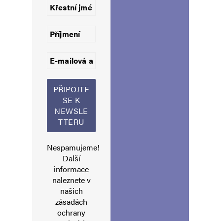
Uložit do prohlížeče jméno, e-mail a webovou stránku pro budoucí
komentáře.
Informujte mě o nových komentářích e-mailem.
Informujte mě o nových příspěvcích e-mailem.
Alternative:
Nespamujeme!
Další
informace
naleznete v
našich
zásadách
ochrany