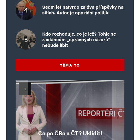
Sedm let natvrdo za dva příspěvky na
sítích. Autor je opoziční politik
Kdo rozhoduje, co je lež? Tohle se
zastáncům „správných názorů“
nebude líbit
TÉMA TO
Islamistický teror v EU, 6. díl:
Mýty o Václavu Klausovi:
Vymíráme a politici lžou:
Islamistický teror v EU, 5. díl:
Brutální poprava 85letého
Pivo, jazz, hádky, loajalita
porodnost nezachrání
katolického kněze Jacquese
Pim Fortuyn: Muž, který se
Krvavé oslavy pádu Bastily
dotace, byty ani zkrácené
i humor. Jakl boří legendy
Co po ČRo a ČT? Uklidit!
o bývalém prezidentovi
nestihl stát premiérem
Hamela
úvazky
v Nice