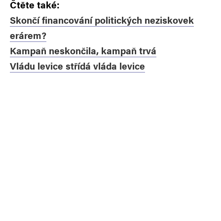
Čtěte také:
Skončí financování politických neziskovek
erárem?
Kampaň neskončila, kampaň trvá
Vládu levice střídá vláda levice