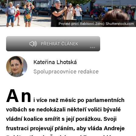
Protest proti Babišovi. Zdroj: Shutterstock.com
PŘEHRÁT ČLÁNEK
Kateřina Lhotská
Spolupracovnice redakce
A
n
i více než měsíc po parlamentních
volbách se nedokázali někteří voliči bývalé
vládní koalice smířit s její porážkou. Svoji
frustraci projevují přáním, aby vláda Andreje