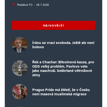
Redakce TO
·
29. 7. 2026
NEJNOVĚJŠÍ
Íránu se vrací svoboda. Ještě ale není
hotovo
Řek a Chachar: Bitcoinová kauza, pro
ODS velký problém. Pavlovo veto
jako naschvál. Seškrtané větrníkové
zóny
Prague Pride má štěstí, že v Česku
není masová muslimská migrace