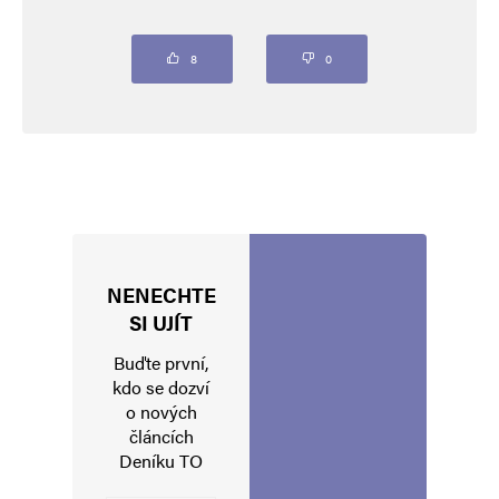
označeny
*
Komentář
*
8
0
NENECHTE
Jméno
*
SI UJÍT
Buďte první,
kdo se dozví
o nových
E-mail
*
Webová stránka
článcích
Deníku TO