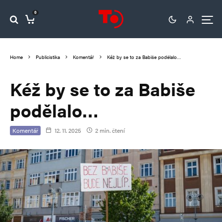
0
Home
Publicistika
Komentář
Kéž by se to za Babiše podělalo…
Kéž by se to za Babiše
podělalo…
Komentář
12. 11. 2025
2 min. čtení