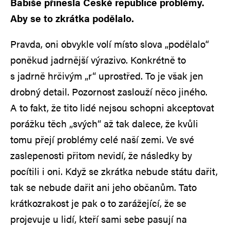
Babiše přinesla České republice problémy.
Aby se to zkrátka podělalo.
Pravda, oni obvykle volí místo slova „podělalo“
poněkud jadrnější výrazivo. Konkrétně to
s jadrně hrčivým „r“ uprostřed. To je však jen
drobný detail. Pozornost zaslouží něco jiného.
A to fakt, že tito lidé nejsou schopni akceptovat
porážku těch „svých“ až tak dalece, že kvůli
tomu přejí problémy celé naší zemi. Ve své
zaslepenosti přitom nevidí, že následky by
pocítili i oni. Když se zkrátka nebude státu dařit,
tak se nebude dařit ani jeho občanům. Tato
krátkozrakost je pak o to zarážející, že se
projevuje u lidí, kteří sami sebe pasují na