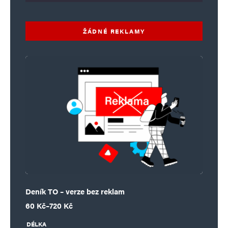
ŽÁDNÉ REKLAMY
Deník TO – verze bez reklam
Rozpětí cen: 60 Kč až 720 Kč
60
Kč
–
720
Kč
DÉLKA