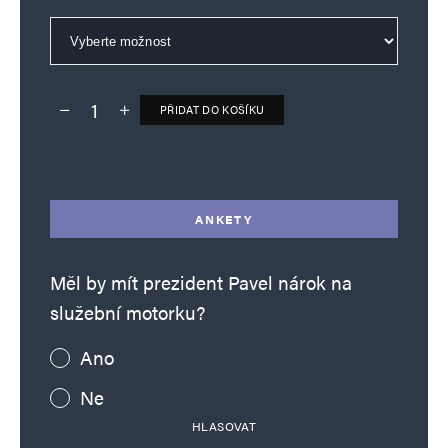
PŘIDAT DO KOŠÍKU
Deník TO – verze bez reklam množství
Alternative:
ANKETY
Měl by mít prezident Pavel nárok na
služební motorku?
Ano
Ne
HLASOVAT