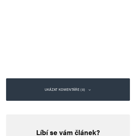
UKÁZAT KOMENTÁŘE (0)
Napsat komentář
Líbí se vám článek?
Vaše e-mailová adresa nebude zveřejněna.
Vyžadované informace jsou