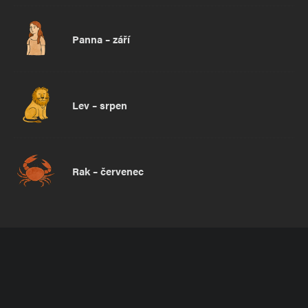
Panna – září
Lev – srpen
Rak – červenec