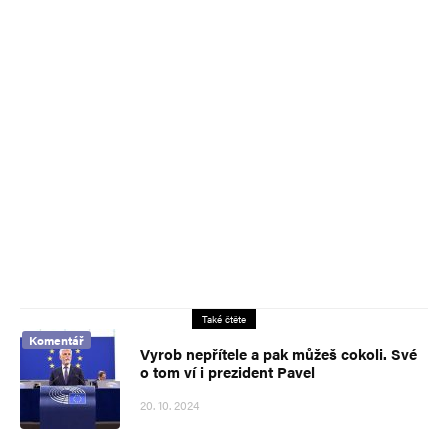
Také čtěte
Komentář
Vyrob nepřítele a pak můžeš cokoli. Své
o tom ví i prezident Pavel
20. 10. 2024