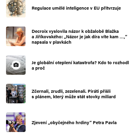
Regulace umělé inteligence v EU přitvrzuje
Decroix vyslovila názor k obžalobě Blažka
a Jiříkovského: „Názor je jak díra víte kam …,“
napsala v plavkách
Je globální oteplení katastrofa? Kdo to rozhodl
a proč
Zčernali, zrudli, zezelenali. Piráti přišli
s plánem, který může stát stovky miliard
Zjevení „obyčejného hrdiny“ Petra Pavla