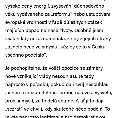
vysoké ceny energií, zvyšování důchodového
věku vydávaného za „reformu“ nebo ustupování
evropské vrchnosti v řadě důležitých otázek
majících dopad na naše životy. Osobně jsem
však nikdy nezaznamenala, že by z jejich strany
zaznělo něco ve smyslu „kéž by se to v Česku
všechno podělalo“.
Je pochopitelné, že voliči opozice se záměry
nově vznikající vlády nesouhlasí. Je tedy
naprosto v pořádku, pokud dají svůj nesouhlas
jasnou a srozumitelnou formou najevo a vysvětlí,
proč si myslí, že to dělá špatně. A ať jí to dají
„sežrat“ ve chvíli, kdy skutečně něco podělá. To
je vše naprosto legitimní a pro demokratickou