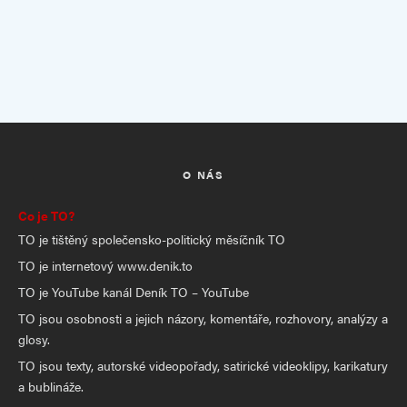
O NÁS
Co je TO?
TO je tištěný společensko-politický měsíčník TO
TO je internetový www.denik.to
TO je YouTube kanál Deník TO – YouTube
TO jsou osobnosti a jejich názory, komentáře, rozhovory, analýzy a
glosy.
TO jsou texty, autorské videopořady, satirické videoklipy, karikatury
a bublináže.