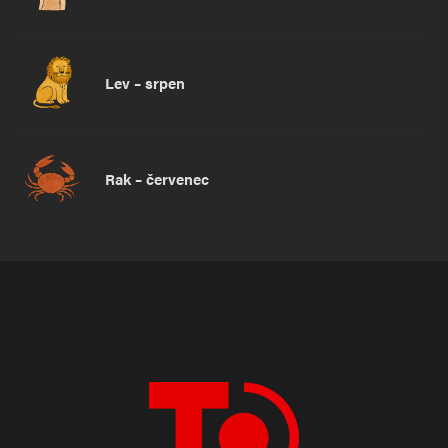
Lev – srpen
Rak – červenec