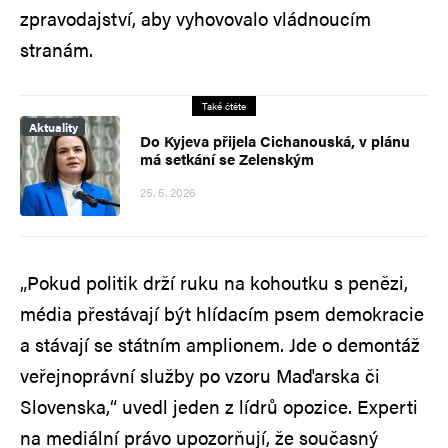
zpravodajství, aby vyhovovalo vládnoucím
stranám.
Také čtěte
Aktuality
Do Kyjeva přijela Cichanouská, v plánu
má setkání se Zelenským
25. 5. 2026
„Pokud politik drží ruku na kohoutku s penězi,
média přestávají být hlídacím psem demokracie
a stávají se státním amplionem. Jde o demontáž
veřejnoprávní služby po vzoru Maďarska či
Slovenska,“ uvedl jeden z lídrů opozice. Experti
na mediální právo upozorňují, že současný