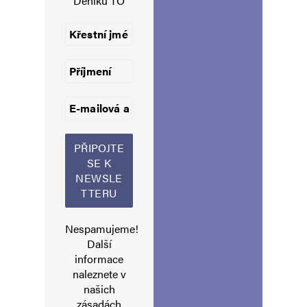
Deníku TO
Uložit do prohlížeče jméno, e-mail a webovou stránku pro budoucí
komentáře.
Informujte mě o nových komentářích e-mailem.
Informujte mě o nových příspěvcích e-mailem.
Alternative:
Nespamujeme!
Další
informace
naleznete v
našich
zásadách