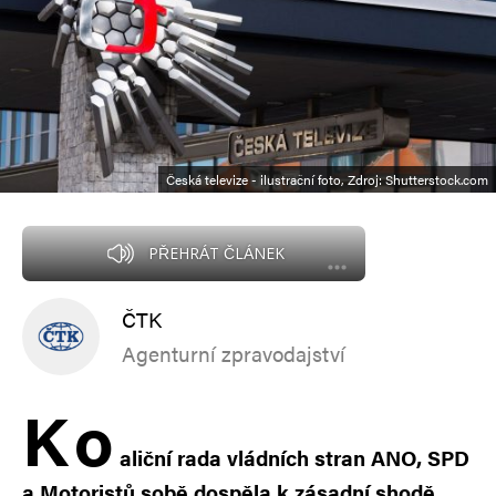
Česká televize - ilustrační foto, Zdroj: Shutterstock.com
PŘEHRÁT ČLÁNEK
ČTK
Agenturní zpravodajství
K
o
aliční rada vládních stran ANO, SPD
a Motoristů sobě dospěla k zásadní shodě