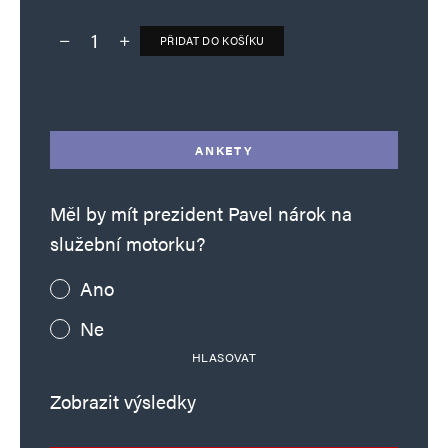
PŘIDAT DO KOŠÍKU
Deník TO – verze bez reklam množství
Alternative:
ANKETY
Měl by mít prezident Pavel nárok na
služební motorku?
Ano
Ne
HLASOVAT
Zobrazit výsledky