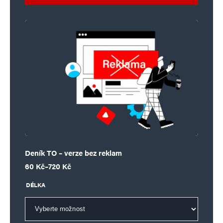
Deník TO – verze bez reklam
Rozpětí cen: 60 Kč až 720 Kč
60
Kč
–
720
Kč
DÉLKA