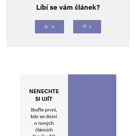
Líbí se vám článek?
Vaše e-mailová adresa nebude zveřejněna.
Vyžadované informace jsou
označeny
*
Komentář
*
12
0
NENECHTE
Jméno
*
SI UJÍT
Buďte první,
kdo se dozví
o nových
E-mail
*
Webová stránka
článcích