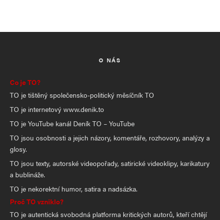
O NÁS
Co je TO?
TO je tištěný společensko-politický měsíčník TO
TO je internetový www.denik.to
TO je YouTube kanál Deník TO – YouTube
TO jsou osobnosti a jejich názory, komentáře, rozhovory, analýzy a
glosy.
TO jsou texty, autorské videopořady, satirické videoklipy, karikatury
a bublináže.
TO je nekorektní humor, satira a nadsázka.
Proč TO vzniklo?
TO je autentická svobodná platforma kritických autorů, kteří chtějí