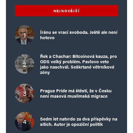
NEJNOVĚJŠÍ
Íránu se vrací svoboda. Ještě ale není
hotovo
Řek a Chachar: Bitcoinová kauza, pro
ODS velký problém. Pavlovo veto
jako naschvál. Seškrtané větrníkové
zóny
Prague Pride má štěstí, že v Česku
není masová muslimská migrace
Sedm let natvrdo za dva příspěvky na
sítích. Autor je opoziční politik