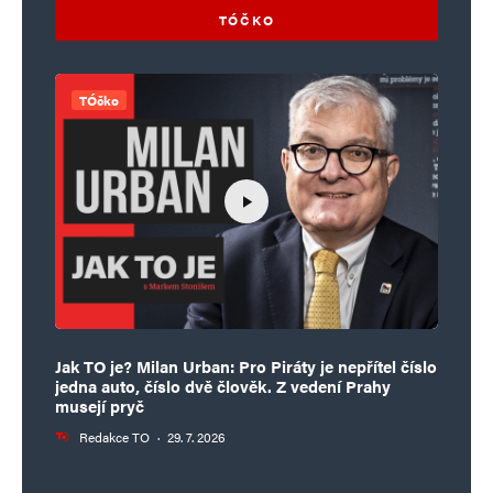
TÓČKO
TÓčko
Jak TO je? Milan Urban: Pro Piráty je nepřítel číslo
jedna auto, číslo dvě člověk. Z vedení Prahy
musejí pryč
Redakce TO
·
29. 7. 2026