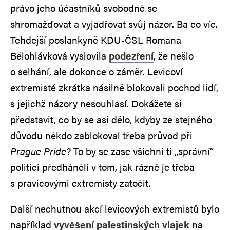
právo jeho účastníků svobodně se
shromažďovat a vyjadřovat svůj názor. Ba co víc.
Tehdejší poslankyně KDU-ČSL Romana
Bělohlávková vyslovila
podezření
, že nešlo
o selhání, ale dokonce o záměr. Levicoví
extremisté zkrátka násilně blokovali pochod lidí,
s jejichž názory nesouhlasí. Dokážete si
představit, co by se asi dělo, kdyby ze stejného
důvodu někdo zablokoval třeba průvod při
Prague Pride
? To by se zase všichni ti „správní“
politici předháněli v tom, jak rázně je třeba
s pravicovými extremisty zatočit.
Další nechutnou akcí levicových extremistů bylo
například
vyvěšení palestinských vlajek
na