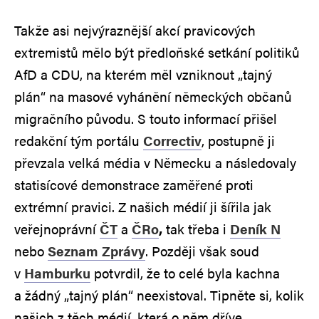
Takže asi nejvýraznější akcí pravicových
extremistů mělo být předloňské setkání politiků
AfD a CDU, na kterém měl vzniknout „tajný
plán“ na masové vyhánění německých občanů
migračního původu. S touto informací přišel
redakční tým portálu
Correctiv
, postupně ji
převzala velká média v Německu a následovaly
statisícové demonstrace zaměřené proti
extrémní pravici. Z našich médií ji šířila jak
veřejnoprávní
ČT
a
ČRo
,
tak třeba i
Deník N
nebo
Seznam Zprávy
. Později však soud
v
Hamburku
potvrdil, že to celé byla kachna
a žádný „tajný plán“ neexistoval. Tipněte si, kolik
našich z těch médií, která o něm dříve