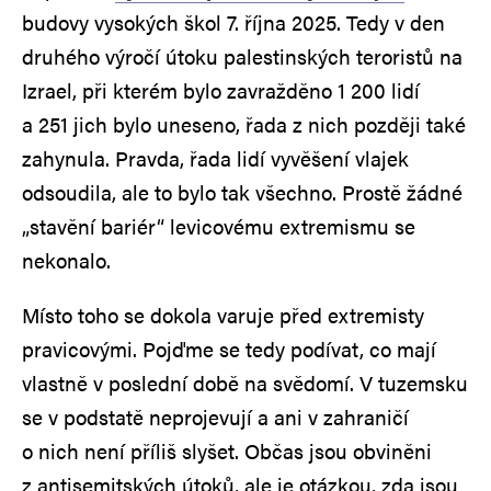
budovy vysokých škol 7. října 2025. Tedy v den
druhého výročí útoku palestinských teroristů na
Izrael, při kterém bylo zavražděno 1 200 lidí
a 251 jich bylo uneseno, řada z nich později také
zahynula. Pravda, řada lidí vyvěšení vlajek
odsoudila, ale to bylo tak všechno. Prostě žádné
„stavění bariér“ levicovému extremismu se
nekonalo.
Místo toho se dokola varuje před extremisty
pravicovými. Pojďme se tedy podívat, co mají
vlastně v poslední době na svědomí. V tuzemsku
se v podstatě neprojevují a ani v zahraničí
o nich není příliš slyšet. Občas jsou obviněni
z antisemitských útoků, ale je otázkou, zda jsou