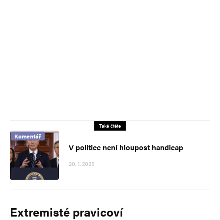
Také čtěte
Komentář
V politice není hloupost handicap
20. 1. 2025
Extremisté pravicoví