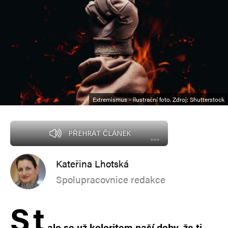
Extremismus - ilustrační foto. Zdroj: Shutterstock
PŘEHRÁT ČLÁNEK
Kateřina Lhotská
Spolupracovnice redakce
S
t
alo se už koloritem naší doby, že ti