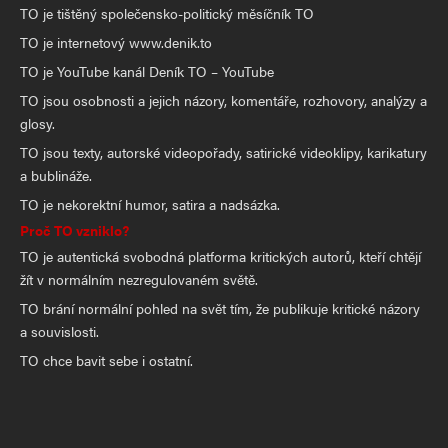
TO je tištěný společensko-politický měsíčník TO
TO je internetový www.denik.to
TO je YouTube kanál Deník TO – YouTube
TO jsou osobnosti a jejich názory, komentáře, rozhovory, analýzy a
glosy.
TO jsou texty, autorské videopořady, satirické videoklipy, karikatury
a bublináže.
TO je nekorektní humor, satira a nadsázka.
Proč TO vzniklo?
TO je autentická svobodná platforma kritických autorů, kteří chtějí
žít v normálním nezregulovaném světě.
TO brání normální pohled na svět tím, že publikuje kritické názory
a souvislosti.
TO chce bavit sebe i ostatní.