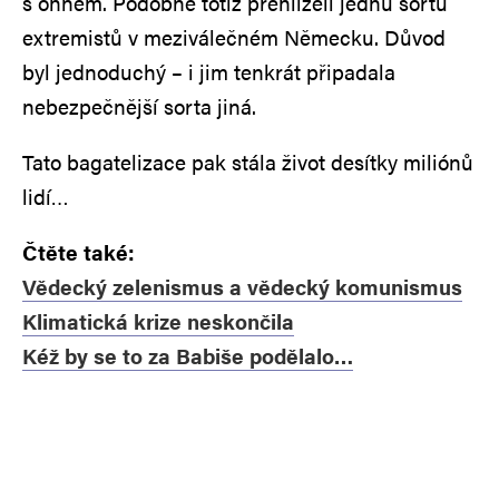
s ohněm. Podobně totiž přehlíželi jednu sortu
extremistů v meziválečném Německu. Důvod
byl jednoduchý – i jim tenkrát připadala
nebezpečnější sorta jiná.
Tato bagatelizace pak stála život desítky miliónů
lidí…
Čtěte také:
Vědecký zelenismus a vědecký komunismus
Klimatická krize neskončila
Kéž by se to za Babiše podělalo…