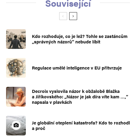
Související
Kdo rozhoduje, co je lež? Tohle se zastáncům
„správných názorů“ nebude líbit
Regulace umělé inteligence v EU přitvrzuje
Decroix vyslovila názor k obžalobě Blažka
a Jiříkovského: „Názor je jak díra víte kam …,“
napsala v plavkách
Je globální oteplení katastrofa? Kdo to rozhodl
a proč