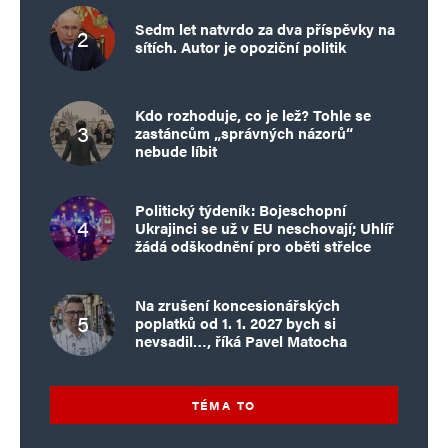
Sedm let natvrdo za dva příspěvky na
sítích. Autor je opoziční politik
Kdo rozhoduje, co je lež? Tohle se
zastáncům „správných názorů“
nebude líbit
Politický týdeník: Bojeschopní
Ukrajinci se už v EU neschovají; Uhlíř
žádá odškodnění pro oběti střelce
Na zrušení koncesionářských
poplatků od 1. 1. 2027 bych si
nevsadil…, říká Pavel Matocha
TÉMA TO