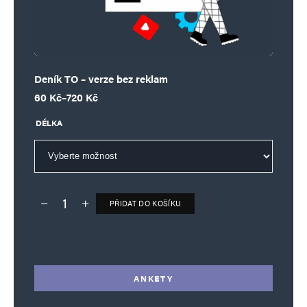
Deník TO – verze bez reklam
Rozpětí cen: 60 Kč až 720 Kč
60
Kč
–
720
Kč
DÉLKA
PŘIDAT DO KOŠÍKU
Deník TO – verze bez reklam množství
Alternative:
ANKETY