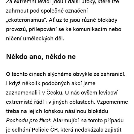
Za extrémní levicí jdou i další útoky, které lze
zahrnout pod společné označení
„ekoterorismus“. Ať už to jsou různé blokády
provozů, přilepování se ke komunikacím nebo
ničení uměleckých děl.
Někdo ano, někdo ne
O těchto činech slýcháme obvykle ze zahraničí.
I když několik podobných akcí jsme
zaznamenali i v Česku. U nás ovšem levicoví
extremisté řádí i v jiných oblastech. Vzpomeňme
třeba na jejich loňskou násilnou blokádu
Pochodu pro život
. Alarmující na tomto případu
je selhání Policie ČR, která nedokázala zajistit