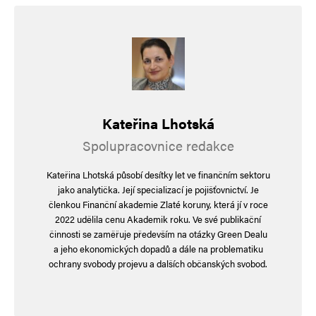
Komentář
*
Kateřina Lhotská
Spolupracovnice redakce
Kateřina Lhotská působí desítky let ve finančním sektoru
jako analytička. Její specializací je pojišťovnictví. Je
Jméno
*
členkou Finanční akademie Zlaté koruny, která jí v roce
2022 udělila cenu Akademik roku. Ve své publikační
činnosti se zaměřuje především na otázky Green Dealu
a jeho ekonomických dopadů a dále na problematiku
E-mail
*
Webová stránka
ochrany svobody projevu a dalších občanských svobod.
Uložit do prohlížeče jméno, e-mail a webovou stránku pro budoucí