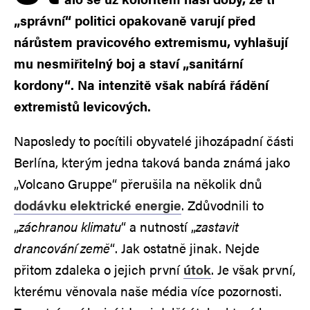
„správní“ politici opakovaně varují před
nárůstem pravicového extremismu, vyhlašují
mu nesmiřitelný boj a staví „sanitární
kordony“. Na intenzitě však nabírá řádění
extremistů levicových.
Naposledy to pocítili obyvatelé jihozápadní části
Berlína, kterým jedna taková banda známá jako
„Volcano Gruppe“ přerušila na několik dnů
dodávku elektrické energie
. Zdůvodnili to
„
záchranou klimatu
“ a nutností „
zastavit
drancování země
“. Jak ostatně jinak. Nejde
přitom zdaleka o jejich první
útok
. Je však první,
kterému věnovala naše média více pozornosti.