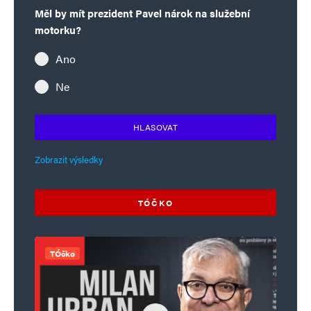
Měl by mít prezident Pavel nárok na služební
motorku?
Ano
Ne
HLASOVAT
Zobrazit výsledky
TÓČKO
TÓčko