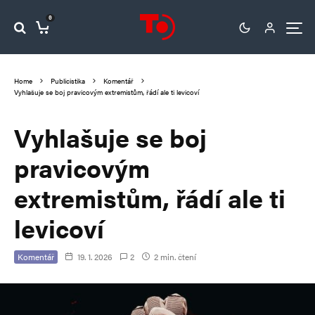
0
Home
Publicistika
Komentář
Vyhlašuje se boj pravicovým extremistům, řádí ale ti levicoví
Vyhlašuje se boj
pravicovým
extremistům, řádí ale ti
levicoví
Komentář
19. 1. 2026
2
2 min. čtení