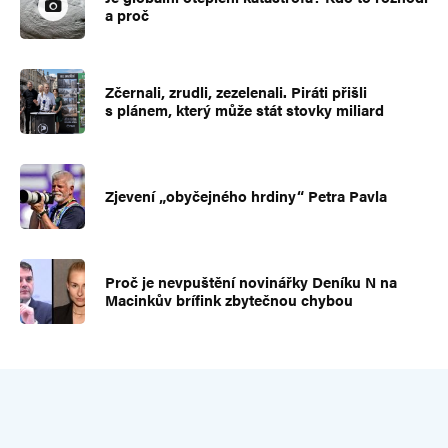
a proč
Zčernali, zrudli, zezelenali. Piráti přišli
s plánem, který může stát stovky miliard
Zjevení „obyčejného hrdiny“ Petra Pavla
Proč je nevpuštění novinářky Deníku N na
Macinkův brífink zbytečnou chybou