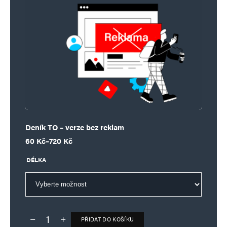
Deník TO – verze bez reklam
Rozpětí cen: 60 Kč až 720 Kč
60
Kč
–
720
Kč
DÉLKA
PŘIDAT DO KOŠÍKU
Deník TO – verze bez reklam množství