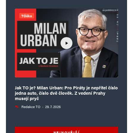
TÓčko
Jak TO je? Milan Urban: Pro Piráty je nepřítel číslo
jedna auto, číslo dvě člověk. Z vedení Prahy
musejí pryč
Redakce TO
·
29. 7. 2026
NEJNOVĚJŠÍ