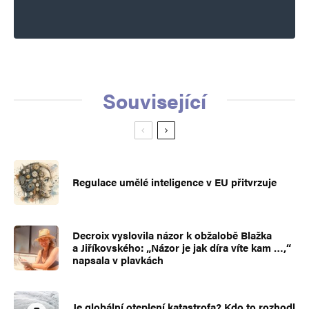
Související
Regulace umělé inteligence v EU přitvrzuje
Decroix vyslovila názor k obžalobě Blažka
a Jiříkovského: „Názor je jak díra víte kam …,“
napsala v plavkách
Je globální oteplení katastrofa? Kdo to rozhodl