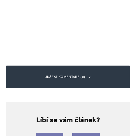
UKÁZAT KOMENTÁŘE (0)
Napsat komentář
Líbí se vám článek?
Vaše e-mailová adresa nebude zveřejněna.
Vyžadované informace jsou
označeny
*