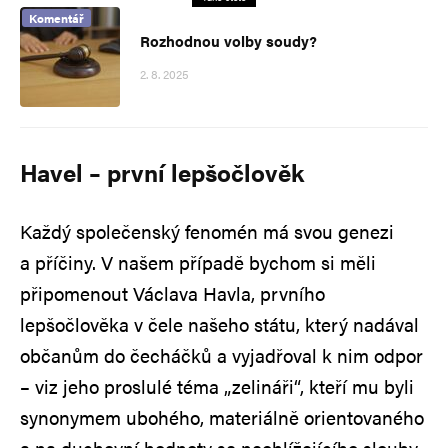
Komentář
Rozhodnou volby soudy?
2. 8. 2025
Havel – první lepšočlověk
Každý společenský fenomén má svou genezi
a příčiny. V našem případě bychom si měli
připomenout Václava Havla, prvního
lepšočlověka v čele našeho státu, který nadával
občanům do čecháčků a vyjadřoval k nim odpor
– viz jeho proslulé téma „zelináři“, kteří mu byli
synonymem ubohého, materiálně orientovaného