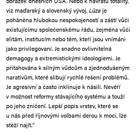
obrázek dnešních USA. Nebo k návratu totality,
viz maďarský a slovenský vývoj.
Lůza
je
poháněna hlubokou nespokojeností a záští vůči
existujícímu společenskému řádu, zejména vůči
elitám, institucím nebo těm, kteří jsou vnímáni
jako privilegovaní. Je snadno ovlivnitelná
demagogy a extremistickými ideologiemi. Je
přitahována k silným vůdcům a zjednodušeným
narativům, které slibují rychlé řešení problémů.
Je agresivní a často inklinuje k násilí. Nevěří
v možnost reformy stávajícího systému a touží
po jeho zničení. Lepší popis vrstev, které se
u nás před říjnovými volbami derou k moci, lze
stěží najít.“