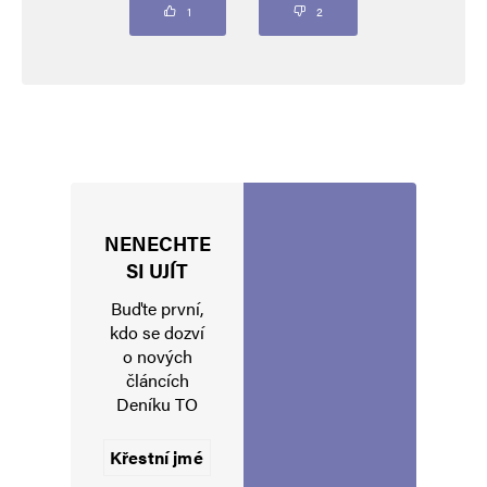
Komentář
*
1
2
NENECHTE
Jméno
*
SI UJÍT
Buďte první,
kdo se dozví
o nových
E-mail
*
Webová stránka
článcích
Deníku TO
Uložit do prohlížeče jméno, e-mail a webovou stránku pro budoucí
komentáře.