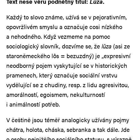
Text nese věru podnětný titul:
Lůza
.
Každý to slovo známe, užívá se v pejorativním,
opovržlivém smyslu a označuje cosi nízkého
a nehodného. Když vezmeme na pomoc
sociologický slovník, dozvíme se, že
lůza
(asi ze
staroněmeckého lôs = bezuzdný) je „expresivní
neodborný pojem vyskytující se v historických
pramenech, který označuje sociální vrstvu
vydělující se z chudiny, resp. z lidu agresivitou,
amorálností, egoismem, nekulturností
i animálností potřeb.
V češtině jsou téměř analogicky užívány pojmy
chátra, holota, cháska, sebranka a tak dále. Jde
o osoby nejnižšího sociálního statusu, s výrazně