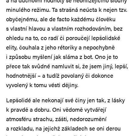
a na duchovní hodnoty se neohlížejícího slouhy
minulého režimu. Ta strašná neúcta k nejen tzv.
obyčejnému, ale de facto každému člověku
s vlastní hlavou a vlastním rozhodováním, bez
ohledu na to, co radí či poroučejí lepšolidské
elity, čouhala z jeho rétoriky a nepochybně
i způsobu myšlení jak sláma z bot. Ono je to
přece tak svůdné namluvit si, že jsem jiný, lepší,
hodnotnější – a tudíž povolaný či dokonce
vyvolený k tomu vésti dějiny.
Lepšolidé ale nekonají své činy jen tak, z lásky
k pravdě a dobru. Oni vědomě vytvářejí
atmosféru strachu, zášti, nedorozumění
a rozkladu, na jejichž základech se oni derou