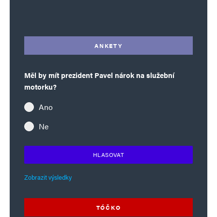
Alternative:
ANKETY
Měl by mít prezident Pavel nárok na služební
motorku?
Ano
Ne
HLASOVAT
Zobrazit výsledky
TÓČKO