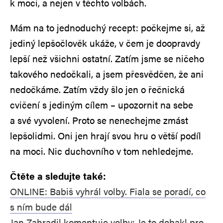
k moci, a nejen v těchto volbách.
Mám na to jednoduchý recept: počkejme si, až
jediný lepšočlověk ukáže, v čem je doopravdy
lepší než všichni ostatní. Zatím jsme se ničeho
takového nedočkali, a jsem přesvědčen, že ani
nedočkáme. Zatím vždy šlo jen o řečnická
cvičení s jediným cílem – upozornit na sebe
a své vyvolení. Proto se nenechejme zmást
lepšolidmi. Oni jen hrají svou hru o větší podíl
na moci. Nic duchovního v tom nehledejme.
Čtěte a sledujte také:
ONLINE: Babiš vyhrál volby. Fiala se poradí, co
s ním bude dál
Jan Zahradil komentuje volby: Je to debakl pro