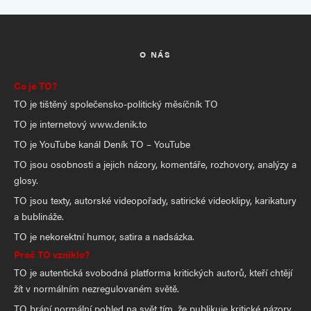
O NÁS
Co je TO?
TO je tištěný společensko-politický měsíčník TO
TO je internetový www.denik.to
TO je YouTube kanál Deník TO – YouTube
TO jsou osobnosti a jejich názory, komentáře, rozhovory, analýzy a
glosy.
TO jsou texty, autorské videopořady, satirické videoklipy, karikatury
a bublináže.
TO je nekorektní humor, satira a nadsázka.
Proč TO vzniklo?
TO je autentická svobodná platforma kritických autorů, kteří chtějí
žít v normálním nezregulovaném světě.
TO brání normální pohled na svět tím, že publikuje kritické názory