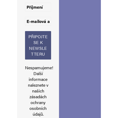
Informujte mě o nových komentářích e-mailem.
Informujte mě o nových příspěvcích e-mailem.
Alternative:
Nespamujeme!
Další
informace
naleznete v
našich
zásadách
ochrany
osobních
údajů
.