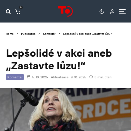
0
Home
Publicistika
Komentář
Lepšolidé v akci aneb „Zastavte lůzu!“
Lepšolidé v akci aneb
„Zastavte lůzu!“
Komentář
5. 10. 2025
Aktualizace:
9. 10. 2025
3 min. čtení