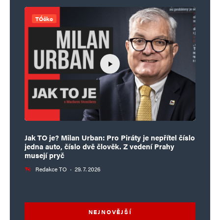
TÓčko
Jak TO je? Milan Urban: Pro Piráty je nepřítel číslo
jedna auto, číslo dvě člověk. Z vedení Prahy
musejí pryč
Redakce TO
·
29. 7. 2026
NEJNOVĚJŠÍ