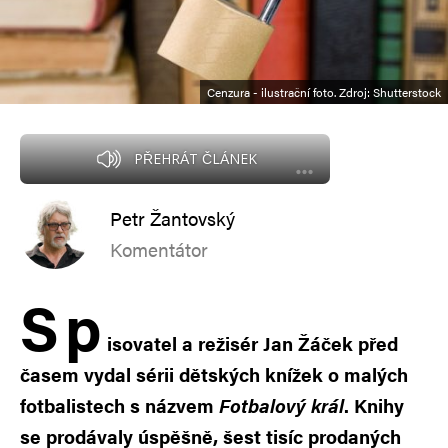
Cenzura - ilustrační foto. Zdroj: Shutterstock
PŘEHRÁT ČLÁNEK
Petr Žantovský
Komentátor
S
p
isovatel a režisér Jan Žáček před
časem vydal sérii dětských knížek o malých
fotbalistech s názvem
Fotbalový král
. Knihy
se prodávaly úspěšně, šest tisíc prodaných