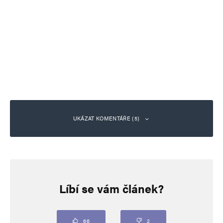
UKÁZAT KOMENTÁŘE (5)
hloubal
Odpovědět
20. 1. 2026 (11:14)
Líbí se vám článek?
https://messerinzidenz.de/
66
2