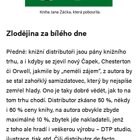
Kniha Jana Žáčka, která pobouřila.
Zlodějina za bílého dne
Předně: knižní distributoři jsou pány knižního
trhu, a i kdyby se zjevil nový Čapek, Chesterton
či Orwell, jakmile by „neměli zájem“, z autora by
se stal zahořklý samizdatovec, který by nejspíše
zemřel hlady. Ono je taky dobré vědět, jak to na
tom trhu chodí. Distributor zkásne 50 %, někdy
i 60 % ceny knihy, na autora obvykle zbyde
maximálně 10 %, zbytek jde nakladateli, jenž
z toho ale hradí i veškerou výrobu – DTP studio,
ilustrace, tisk atd. Čili distributor de facto