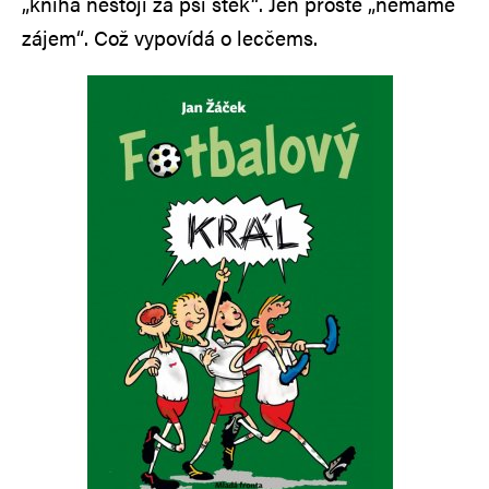
„kniha nestojí za psí štěk“. Jen prosté „nemáme
zájem“. Což vypovídá o lecčems.