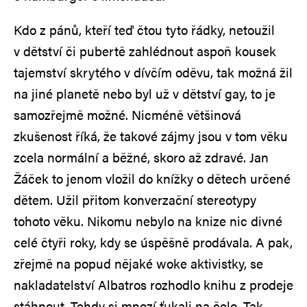
Kdo z pánů, kteří teď čtou tyto řádky, netoužil
v dětství či pubertě zahlédnout aspoň kousek
tajemství skrytého v dívčím oděvu, tak možná žil
na jiné planetě nebo byl už v dětství gay, to je
samozřejmě možné. Nicméně většinová
zkušenost říká, že takové zájmy jsou v tom věku
zcela normální a běžné, skoro až zdravé. Jan
Žáček to jenom vložil do knížky o dětech určené
dětem. Užil přitom konverzační stereotypy
tohoto věku. Nikomu nebylo na knize nic divné
celé čtyři roky, kdy se úspěšně prodávala. A pak,
zřejmě na popud nějaké woke aktivistky, se
nakladatelství Albatros rozhodlo knihu z prodeje
stáhnout. Tehdy si mnozí ťukali na čelo. Tak