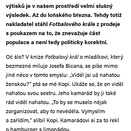
výtisků je v našem prostředí velmi slušný
výsledek. Až do loňského března. Tehdy totiž
nakladatel stáhl
Fotbalového krále
z prodeje
s poukazem na to, že znevažuje část
populace a není tedy politicky korektní.
Oč šlo? V knize
Fotbalový král
o mladíkovi, který
bezmezně miluje Josefa Bicana, se píše mimo
jiné něco v tomto smyslu: „Viděl jsi už nahatou
ženskou?“ ptá se mě Kopi. Ukáže se, že on viděl
nahatou svou sestru. Jeho kamarád by ji také
rád viděl nahatou. „To by se muselo nějak
zorganizovat, aby to nevěděla. Vymyslím
a zařídím,“ slíbil Kopi. Kamarádovi si za to řekl
o hamburger s limonádou.