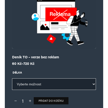
Deník TO – verze bez reklam
Rozpětí cen: 60 Kč až 720 Kč
60
Kč
–
720
Kč
DÉLKA
PŘIDAT DO KOŠÍKU
Deník TO – verze bez reklam množství