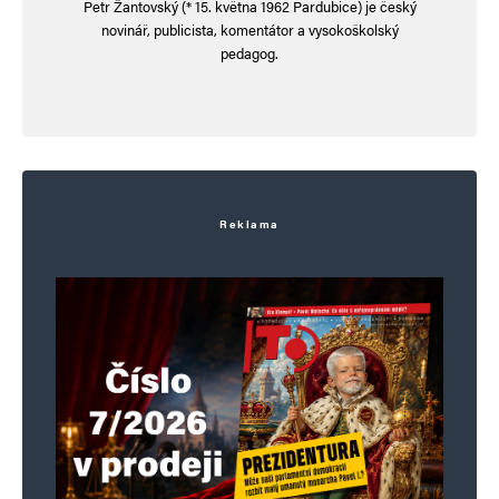
Petr Žantovský (* 15. května 1962 Pardubice) je český
novinář, publicista, komentátor a vysokoškolský
pedagog.
Reklama
Jméno
*
E-mail
*
Webová stránka
Uložit do prohlížeče jméno, e-mail a webovou stránku pro budoucí
komentáře.