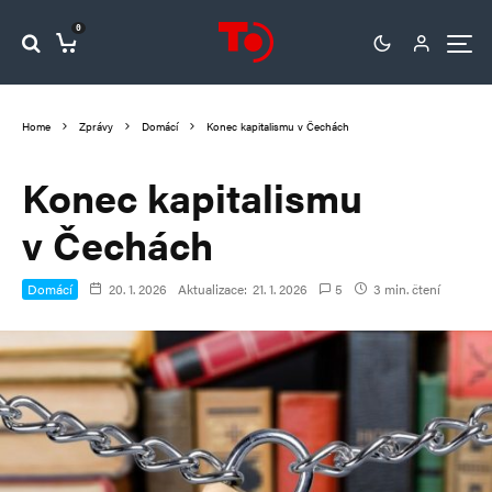
0
Home
Zprávy
Domácí
Konec kapitalismu v Čechách
Konec kapitalismu
v Čechách
Domácí
20. 1. 2026
Aktualizace:
21. 1. 2026
5
3 min. čtení