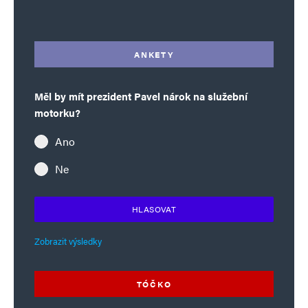
Alternative:
ANKETY
Měl by mít prezident Pavel nárok na služební
motorku?
Ano
Ne
HLASOVAT
Zobrazit výsledky
TÓČKO