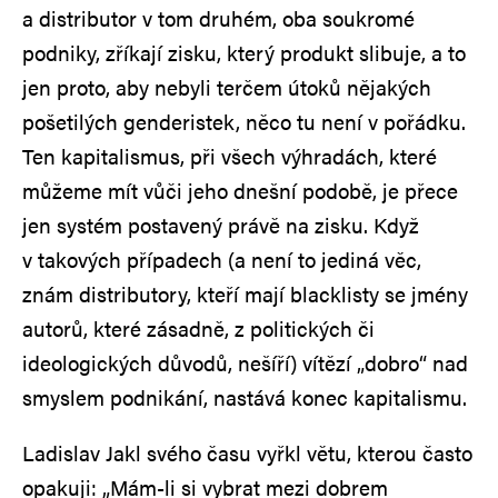
a distributor v tom druhém, oba soukromé
podniky, zříkají zisku, který produkt slibuje, a to
jen proto, aby nebyli terčem útoků nějakých
pošetilých genderistek, něco tu není v pořádku.
Ten kapitalismus, při všech výhradách, které
můžeme mít vůči jeho dnešní podobě, je přece
jen systém postavený právě na zisku. Když
v takových případech (a není to jediná věc,
znám distributory, kteří mají blacklisty se jmény
autorů, které zásadně, z politických či
ideologických důvodů, nešíří) vítězí „dobro“ nad
smyslem podnikání, nastává konec kapitalismu.
Ladislav Jakl svého času vyřkl větu, kterou často
opakuji: „Mám-li si vybrat mezi dobrem