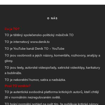
O NÁS
Co je TO?
TO je tištěný společensko-politický měsíčník TO
TO je internetový www.denik.to
TO je YouTube kanál Deník TO – YouTube
TO jsou osobnosti a jejich názory, komentáře, rozhovory, analýzy a
glosy.
TO jsou texty, autorské videopořady, satirické videoklipy, karikatury
a bublináže.
TO je nekorektní humor, satira a nadsázka.
Proč TO vzniklo?
TO je autentická svobodná platforma kritických autorů, kteří chtějí
žít v normálním nezregulovaném světě.
TO brání normální pohled na svět tím, že publikuje kritické názory