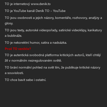
TO je internetový www.denik.to
TO je YouTube kanál Deník TO – YouTube
TO jsou osobnosti a jejich názory, komentáře, rozhovory, analýzy a
glosy.
TO jsou texty, autorské videopořady, satirické videoklipy, karikatury
a bublináže.
TO je nekorektní humor, satira a nadsázka.
Proč TO vzniklo?
TO je autentická svobodná platforma kritických autorů, kteří chtějí
žít v normálním nezregulovaném světě.
TO brání normální pohled na svět tím, že publikuje kritické názory
a souvislosti.
TO chce bavit sebe i ostatní.