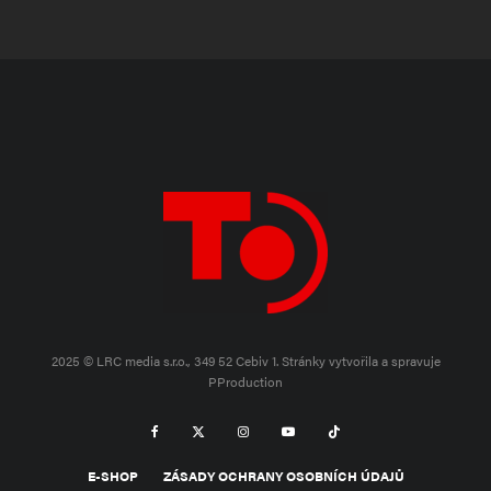
2025 © LRC media s.r.o., 349 52 Cebiv 1.
Stránky vytvořila a spravuje
PProduction
E-SHOP
ZÁSADY OCHRANY OSOBNÍCH ÚDAJŮ