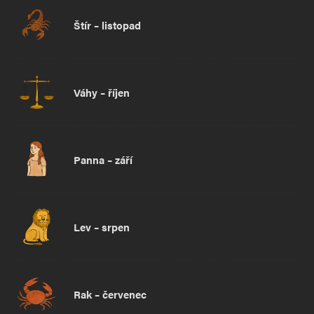
Štír – listopad
Váhy – říjen
Panna – září
Lev – srpen
Rak – červenec