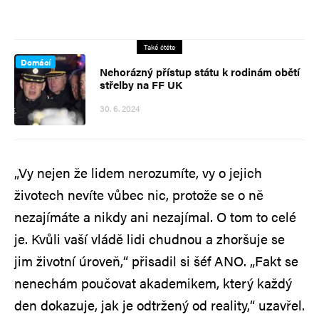
Také čtěte
Domácí
Nehorázný přístup státu k rodinám obětí
střelby na FF UK
30. 6. 2024
„Vy nejen že lidem nerozumíte, vy o jejich
životech nevíte vůbec nic, protože se o ně
nezajímáte a nikdy ani nezajímal. O tom to celé
je. Kvůli vaší vládě lidi chudnou a zhoršuje se
jim životní úroveň,“ přisadil si šéf ANO. „Fakt se
nenechám poučovat akademikem, který každý
den dokazuje, jak je odtržený od reality,“ uzavřel.