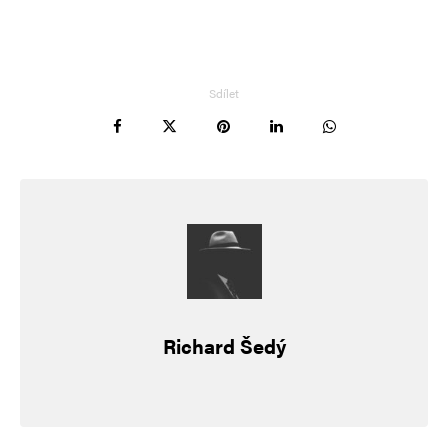
Sdílet
Jméno
*
E-mail
*
Webová stránka
Richard Šedý
Uložit do prohlížeče jméno, e-mail a webovou stránku pro budoucí
komentáře.
Informujte mě o nových komentářích e-mailem.