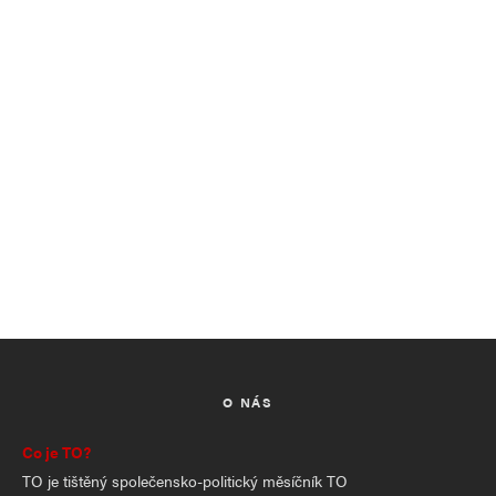
O NÁS
Co je TO?
TO je tištěný společensko-politický měsíčník TO