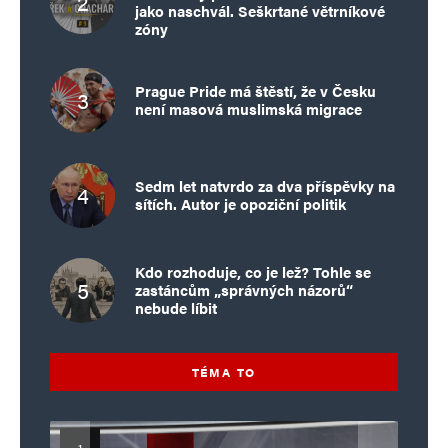
jako naschvál. Seškrtané větrníkové
zóny
Prague Pride má štěstí, že v Česku
není masová muslimská migrace
Sedm let natvrdo za dva příspěvky na
sítích. Autor je opoziční politik
Kdo rozhoduje, co je lež? Tohle se
zastáncům „správných názorů“
nebude líbit
TÉMA TO