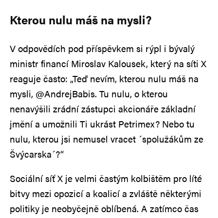
Kterou nulu máš na mysli?
V odpovědích pod příspěvkem si rýpl i bývalý
ministr financí Miroslav Kalousek, který na síti X
reaguje často: „Teď nevím, kterou nulu máš na
mysli, @AndrejBabis. Tu nulu, o kterou
nenavýšili zrádní zástupci akcionáře základní
jmění a umožnili Ti ukrást Petrimex? Nebo tu
nulu, kterou jsi nemusel vracet ´spolužákům ze
Švýcarska´?“
Sociální síť X je velmi častým kolbištěm pro líté
bitvy mezi opozicí a koalicí a zvláště některými
politiky je neobyčejně oblíbená. A zatímco čas