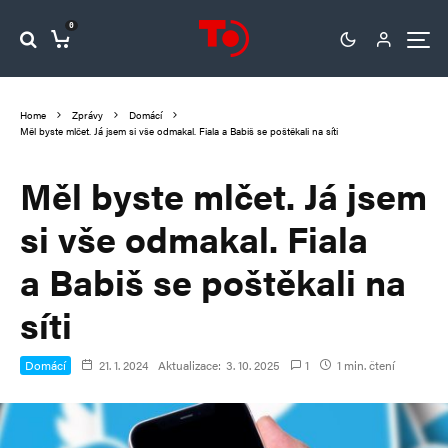
0
Home
Zprávy
Domácí
Měl byste mlčet. Já jsem si vše odmakal. Fiala a Babiš se poštěkali na síti
Měl byste mlčet. Já jsem
si vše odmakal. Fiala
a Babiš se poštěkali na
síti
Domácí
21. 1. 2024
Aktualizace:
3. 10. 2025
1
1 min. čtení