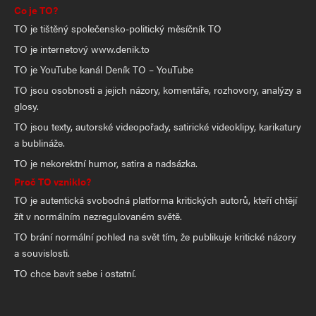
Co je TO?
TO je tištěný společensko-politický měsíčník TO
TO je internetový www.denik.to
TO je YouTube kanál Deník TO – YouTube
TO jsou osobnosti a jejich názory, komentáře, rozhovory, analýzy a
glosy.
TO jsou texty, autorské videopořady, satirické videoklipy, karikatury
a bublináže.
TO je nekorektní humor, satira a nadsázka.
Proč TO vzniklo?
TO je autentická svobodná platforma kritických autorů, kteří chtějí
žít v normálním nezregulovaném světě.
TO brání normální pohled na svět tím, že publikuje kritické názory
a souvislosti.
TO chce bavit sebe i ostatní.