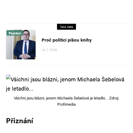
Také čtěte
Fejeton
Proč politici píšou knihy
24. 7. 2026
Všichni jsou blázni, jenom Michaela Šebelová je letadlo… Zdroj:
Profimedia
Přiznání