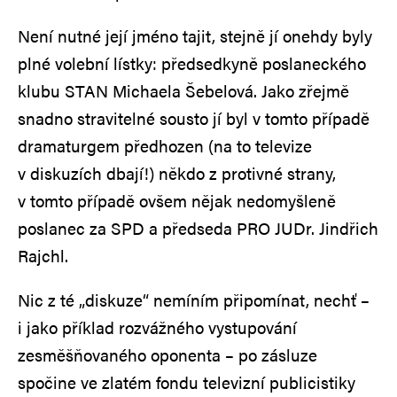
Není nutné její jméno tajit, stejně jí onehdy byly
plné volební lístky: předsedkyně poslaneckého
klubu STAN Michaela Šebelová. Jako zřejmě
snadno stravitelné sousto jí byl v tomto případě
dramaturgem předhozen (na to televize
v diskuzích dbají!) někdo z protivné strany,
v tomto případě ovšem nějak nedomyšleně
poslanec za SPD a předseda PRO JUDr. Jindřich
Rajchl.
Nic z té „diskuze“ nemíním připomínat, nechť –
i jako příklad rozvážného vystupování
zesměšňovaného oponenta – po zásluze
spočine ve zlatém fondu televizní publicistiky