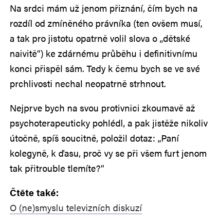
Na srdci mám už jenom přiznání, čím bych na
rozdíl od zmíněného právníka (ten ovšem musí,
a tak pro jistotu opatrně volil slova o „dětské
naivitě“) ke zdárnému průběhu i definitivnímu
konci přispěl sám. Tedy k čemu bych se ve své
prchlivosti nechal neopatrně strhnout.
Nejprve bych na svou protivnici zkoumavě až
psychoterapeuticky pohlédl, a pak jistěže nikoliv
útočně, spíš soucitně, položil dotaz: „Paní
kolegyně, k ďasu, proč vy se při všem furt jenom
tak přitrouble tlemíte?“
Čtěte také:
O (ne)smyslu televizních diskuzí