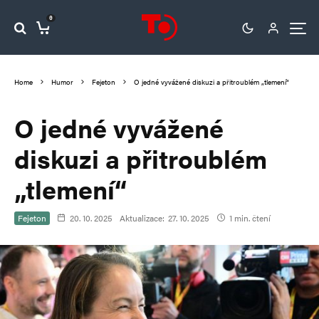
0
Home
Humor
Fejeton
O jedné vyvážené diskuzi a přitroublém „tlemení“
O jedné vyvážené
diskuzi a přitroublém
„tlemení“
Fejeton
20. 10. 2025
Aktualizace:
27. 10. 2025
1 min. čtení