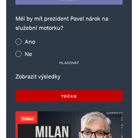
Měl by mít prezident Pavel nárok na
služební motorku?
Ano
Ne
HLASOVAT
Zobrazit výsledky
TÓČKO
TÓčko