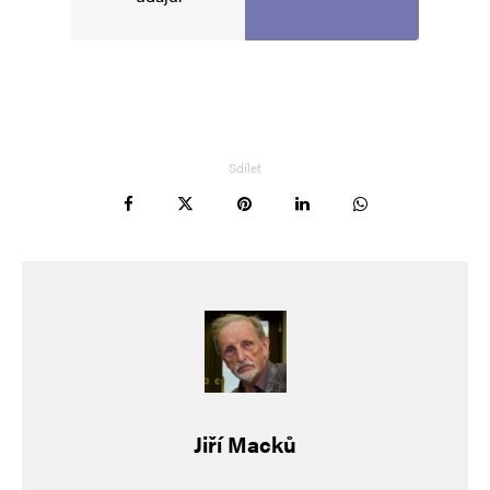
Sdílet
Jiří Macků