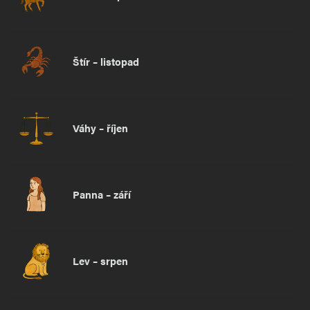
Štír – listopad
Váhy – říjen
Panna – září
Lev – srpen