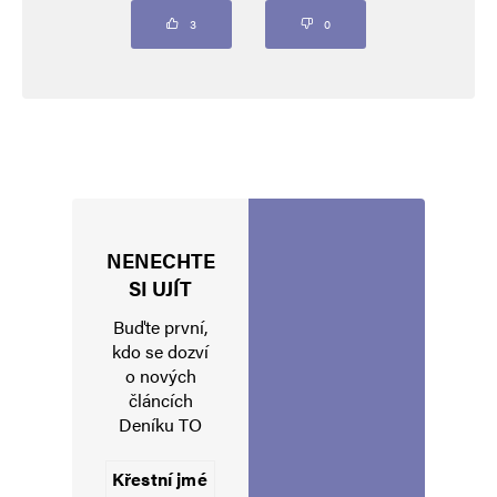
Komentář
*
3
0
NENECHTE
Jméno
*
SI UJÍT
Buďte první,
kdo se dozví
o nových
E-mail
*
Webová stránka
článcích
Deníku TO
Uložit do prohlížeče jméno, e-mail a webovou stránku pro budoucí
komentáře.