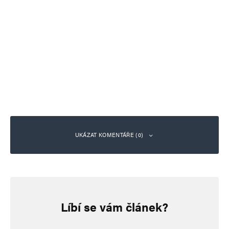
UKÁZAT KOMENTÁŘE (0)
Napsat komentář
Líbí se vám článek?
Vaše e-mailová adresa nebude zveřejněna.
Vyžadované informace jsou
označeny
*