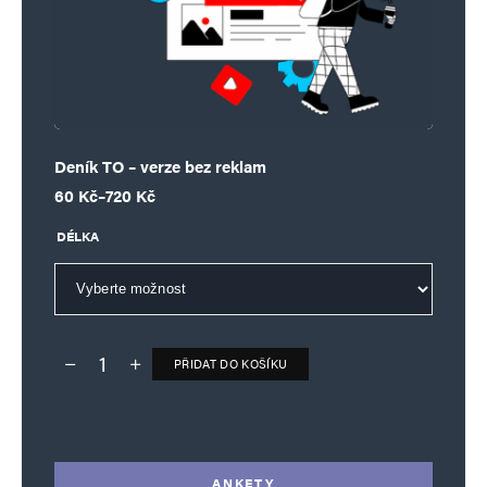
Deník TO – verze bez reklam
Rozpětí cen: 60 Kč až 720 Kč
60
Kč
–
720
Kč
DÉLKA
PŘIDAT DO KOŠÍKU
Deník TO – verze bez reklam množství
Alternative:
ANKETY