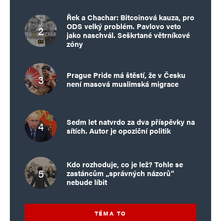
Řek a Chachar: Bitcoinová kauza, pro
ODS velký problém. Pavlovo veto
jako naschvál. Seškrtané větrníkové
zóny
Prague Pride má štěstí, že v Česku
není masová muslimská migrace
Sedm let natvrdo za dva příspěvky na
sítích. Autor je opoziční politik
Kdo rozhoduje, co je lež? Tohle se
zastáncům „správných názorů“
nebude líbit
TÉMA TO