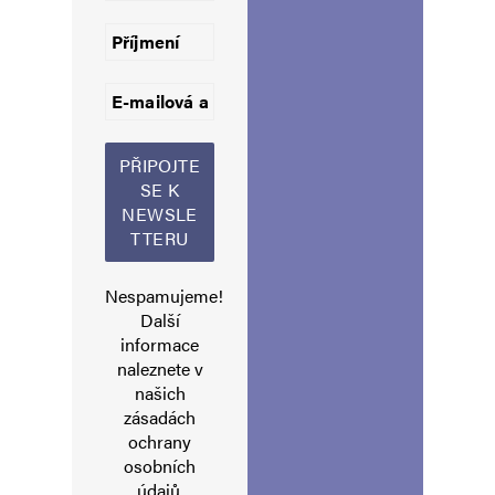
Informujte mě o nových komentářích e-mailem.
Informujte mě o nových příspěvcích e-mailem.
Alternative:
Nespamujeme!
Další
informace
naleznete v
našich
zásadách
ochrany
osobních
údajů
.