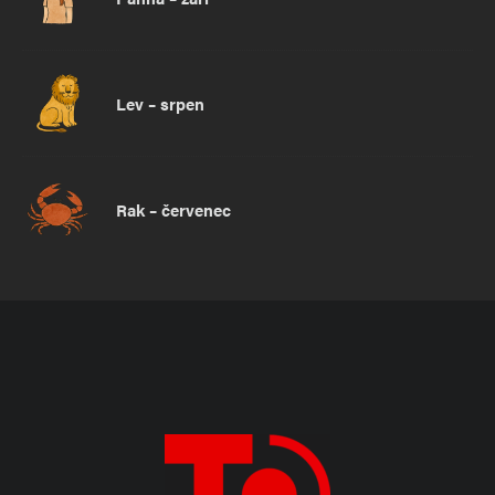
Lev – srpen
Rak – červenec