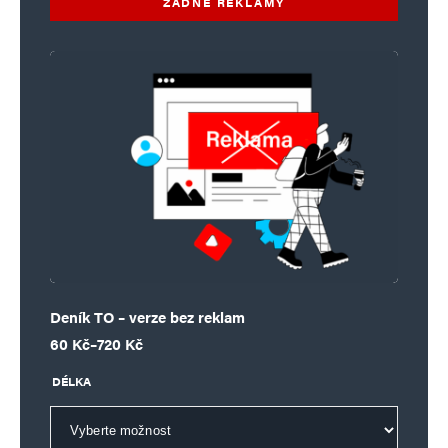
ŽÁDNÉ REKLAMY
Deník TO – verze bez reklam
Rozpětí cen: 60 Kč až 720 Kč
60
Kč
–
720
Kč
DÉLKA