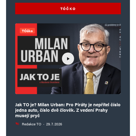
TÓČKO
TÓčko
Jak TO je? Milan Urban: Pro Piráty je nepřítel číslo
jedna auto, číslo dvě člověk. Z vedení Prahy
musejí pryč
Redakce TO
·
29. 7. 2026