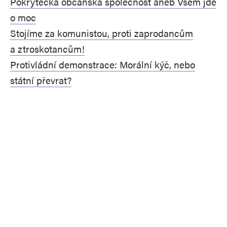
Pokrytecká občanská společnost aneb Všem jde
o moc
Stojíme za komunistou, proti zaprodancům
a ztroskotancům!
Protivládní demonstrace: Morální kýč, nebo
státní převrat?