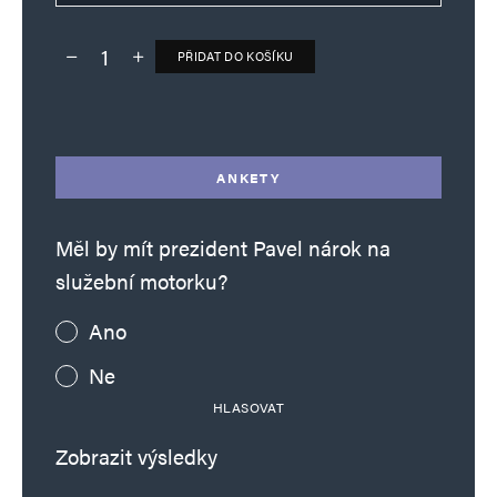
PŘIDAT DO KOŠÍKU
Deník TO – verze bez reklam množství
Alternative:
ANKETY
Měl by mít prezident Pavel nárok na
služební motorku?
Ano
Ne
HLASOVAT
Zobrazit výsledky