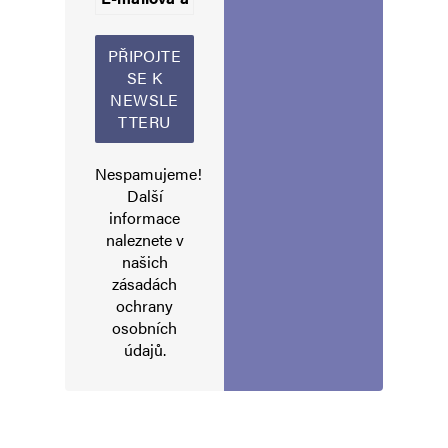
Informujte mě o nových příspěvcích e-mailem.
Alternative:
Nespamujeme!
Další
informace
naleznete v
našich
zásadách
ochrany
osobních
údajů
.