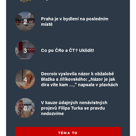
Praha je v bydlení na posledním
místě
Co po ČRo a ČT? Uklidit!
Decroix vyslovila názor k obžalobě
Blažka a Jiříkovského: „Názor je jak
díra víte kam …,“ napsala v plavkách
V kauze údajných nenávistných
projevů Filipa Turka se pravdu
nedozvíme
TÉMA TO