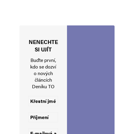
NENECHTE
Jméno
*
SI UJÍT
Buďte první,
kdo se dozví
o nových
E-mail
*
Webová stránka
článcích
Deníku TO
Uložit do prohlížeče jméno, e-mail a webovou stránku pro budoucí
komentáře.
Informujte mě o nových komentářích e-mailem.