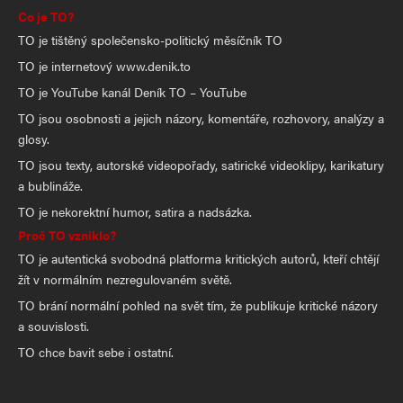
Co je TO?
TO je tištěný společensko-politický měsíčník TO
TO je internetový www.denik.to
TO je YouTube kanál Deník TO – YouTube
TO jsou osobnosti a jejich názory, komentáře, rozhovory, analýzy a
glosy.
TO jsou texty, autorské videopořady, satirické videoklipy, karikatury
a bublináže.
TO je nekorektní humor, satira a nadsázka.
Proč TO vzniklo?
TO je autentická svobodná platforma kritických autorů, kteří chtějí
žít v normálním nezregulovaném světě.
TO brání normální pohled na svět tím, že publikuje kritické názory
a souvislosti.
TO chce bavit sebe i ostatní.