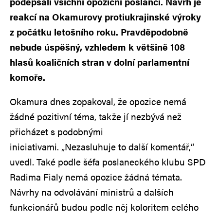
podepsali všichni opoziční poslanci. Návrh je
reakcí na Okamurovy protiukrajinské výroky
z počátku letošního roku. Pravděpodobně
nebude úspěšný, vzhledem k většině 108
hlasů koaličních stran v dolní parlamentní
komoře.
Okamura dnes zopakoval, že opozice nemá
žádné pozitivní téma, takže jí nezbývá než
přicházet s podobnými
iniciativami. „Nezasluhuje to další komentář,“
uvedl. Také podle šéfa poslaneckého klubu SPD
Radima Fialy nemá opozice žádná témata.
Návrhy na odvolávání ministrů a dalších
funkcionářů budou podle něj koloritem celého