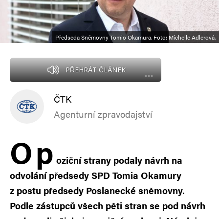
Předseda Sněmovny Tomio Okamura. Foto: Michelle Adlerová.
PŘEHRÁT ČLÁNEK
ČTK
Agenturní zpravodajství
O
p
oziční strany podaly návrh na
odvolání předsedy SPD Tomia Okamury
z postu předsedy Poslanecké sněmovny.
Podle zástupců všech pěti stran se pod návrh