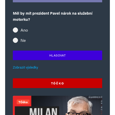
Měl by mít prezident Pavel nárok na služební
motorku?
Ano
Ne
HLASOVAT
Zobrazit výsledky
TÓČKO
TÓčko