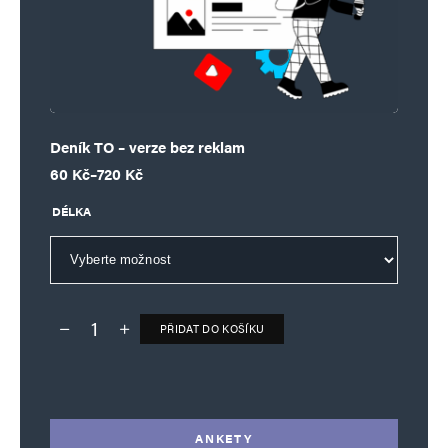
Deník TO – verze bez reklam
Rozpětí cen: 60 Kč až 720 Kč
60
Kč
–
720
Kč
DÉLKA
PŘIDAT DO KOŠÍKU
Deník TO – verze bez reklam množství
Alternative:
ANKETY