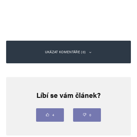
UKÁZAT KOMENTÁŘE (0)
Napsat komentář
Líbí se vám článek?
Vaše e-mailová adresa nebude zveřejněna.
Vyžadované informace jsou
označeny
*
Komentář
*
4
0