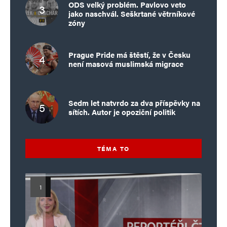
ODS velký problém. Pavlovo veto
jako naschvál. Seškrtané větrníkové
zóny
Prague Pride má štěstí, že v Česku
není masová muslimská migrace
Sedm let natvrdo za dva příspěvky na
sítích. Autor je opoziční politik
TÉMA TO