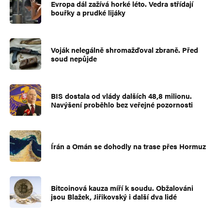
Evropa dál zažívá horké léto. Vedra střídají
bouřky a prudké lijáky
Voják nelegálně shromažďoval zbraně. Před
soud nepůjde
BIS dostala od vlády dalších 48,8 milionu.
Navýšení proběhlo bez veřejné pozornosti
Írán a Omán se dohodly na trase přes Hormuz
Bitcoinová kauza míří k soudu. Obžalováni
jsou Blažek, Jiřikovský i další dva lidé