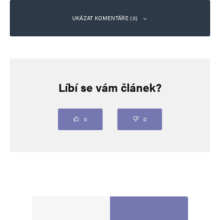
UKÁZAT KOMENTÁŘE (0)
Napsat komentář
Líbí se vám článek?
Vaše e-mailová adresa nebude zveřejněna.
Vyžadované informace jsou
označeny
*
Komentář
*
0
0