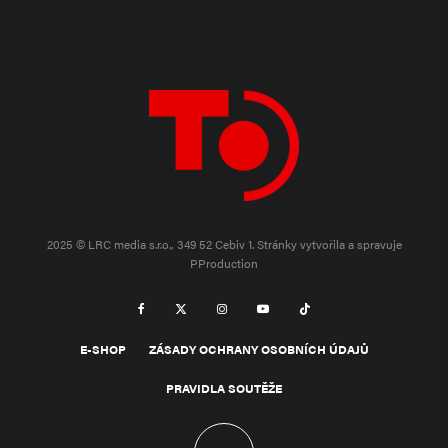
2025 © LRC media s.r.o., 349 52 Cebiv 1.
Stránky vytvořila a spravuje
PProduction
E-SHOP
ZÁSADY OCHRANY OSOBNÍCH ÚDAJŮ
PRAVIDLA SOUTĚŽE