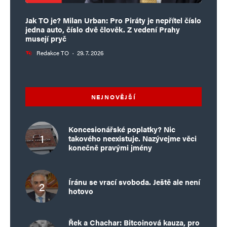
Jak TO je? Milan Urban: Pro Piráty je nepřítel číslo
jedna auto, číslo dvě člověk. Z vedení Prahy
musejí pryč
Redakce TO
·
29. 7. 2026
NEJNOVĚJŠÍ
Koncesionářské poplatky? Nic
takového neexistuje. Nazývejme věci
konečně pravými jmény
Íránu se vrací svoboda. Ještě ale není
hotovo
Řek a Chachar: Bitcoinová kauza, pro