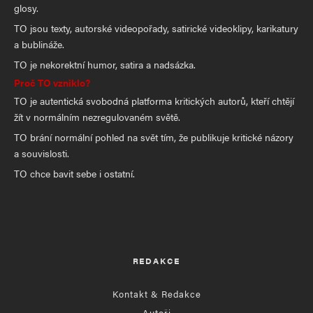
glosy.
TO jsou texty, autorské videopořady, satirické videoklipy, karikatury
a bublináže.
TO je nekorektní humor, satira a nadsázka.
Proč TO vzniklo?
TO je autentická svobodná platforma kritických autorů, kteří chtějí
žít v normálním nezregulovaném světě.
TO brání normální pohled na svět tím, že publikuje kritické názory
a souvislosti.
TO chce bavit sebe i ostatní.
REDAKCE
Kontakt & Redakce
Autoři