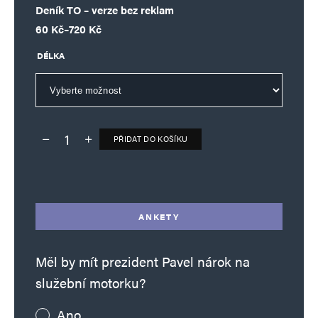
Deník TO – verze bez reklam
Rozpětí cen: 60 Kč až 720 Kč
60
Kč
–
720
Kč
DÉLKA
PŘIDAT DO KOŠÍKU
Deník TO – verze bez reklam množství
Alternative:
ANKETY
Měl by mít prezident Pavel nárok na
služební motorku?
Ano