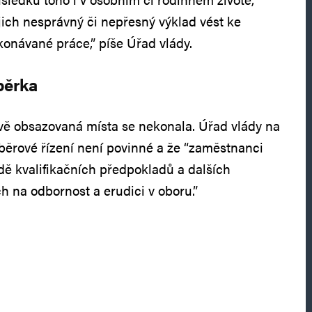
jich nesprávný či nepřesný výklad vést ke
onávané práce,” píše Úřad vlády.
běrka
vě obsazovaná místa se nekonala. Úřad vlády na
ýběrové řízení není povinné a že “zaměstnanci
adě kvalifikačních předpokladů a dalších
 na odbornost a erudici v oboru.”