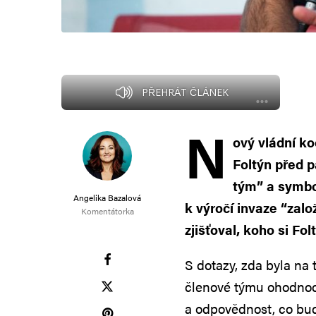
PŘEHRÁT ČLÁNEK
N
ový vládní k
Foltýn před 
tým” a symbol
Angelika Bazalová
k výročí invaze “zal
Komentátorka
zjišťoval, koho si Fo
S dotazy, zda byla na 
členové týmu ohodnoc
a odpovědnost, co bud