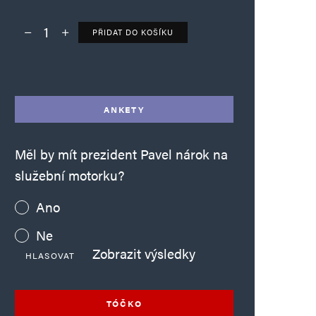
PŘIDAT DO KOŠÍKU
Deník TO – verze bez reklam množství
Alternative:
ANKETY
Měl by mít prezident Pavel nárok na
služební motorku?
Ano
Ne
Zobrazit výsledky
HLASOVAT
TÓČKO