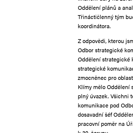
Oddělení plánů a anal
Třináctičlenný tým bu
koordinátora.
Z odpovědi, kterou jsm
Odbor strategické ko
Oddělení strategické
strategické komunikac
zmocněnec pro oblast 
Klímy mělo Oddělení 
plný úvazek. Všichni 
komunikace pod Odbor
dosavadní šéf Oddělen
pracovní poměr na Úřa
k 30. červnu.