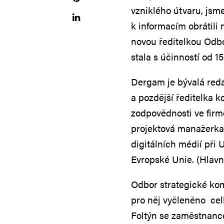
vzniklého útvaru, js
k informacím obrátili 
novou ředitelkou Odb
stala s účinností od 
Dergam je bývalá reda
a pozdější ředitelka 
zodpovědnosti ve firm
projektová manažerka
digitálních médií při
Evropské Unie. (Hlav
Odbor strategické kom
pro něj vyčleněno ce
Foltýn se zaměstnance