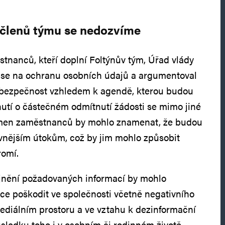
členů týmu se nedozvíme
nanců, kteří doplní Foltýnův tým, Úřad vlády
l se na ochranu osobních údajů a argumentoval
h bezpečnost vzhledem k agendě, kterou budou
utí o částečném odmítnutí žádosti se mimo jiné
 jmen zaměstnanců by mohlo znamenat, že budou
vnějším útokům, což by jim mohlo způsobit
romí.
ejnění požadovaných informací by mohlo
e poškodit ve společnosti včetně negativního
ediálním prostoru a ve vztahu k dezinformační
ůsledku toho i v osobním či rodinném životě,