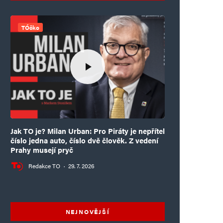
TÓčko
Jak TO je? Milan Urban: Pro Piráty je nepřítel
číslo jedna auto, číslo dvě člověk. Z vedení
Prahy musejí pryč
Redakce TO
·
29. 7. 2026
NEJNOVĚJŠÍ