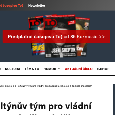
é časopisu To)
Newsletter
Předplatné časopisu To)
od 85 Kč/měsíc >>
R
KULTURA
TÉMA TO
HUMOR
AKTUÁLNÍ ČÍSLO
E-SHOP
ítili jsme si na Foltýnův tým pro vládní propagandu. Kdo, co a za kolik má dělat?
oltýnův tým pro vládní