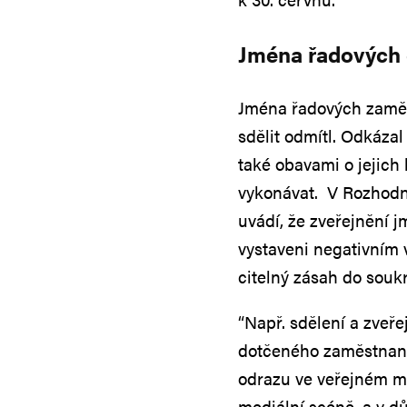
Jména řadových 
Jména řadových zaměst
sdělit odmítl. Odkáza
také obavami o jejic
vykonávat. V Rozhodn
uvádí, že zveřejnění
vystaveni negativním 
citelný zásah do souk
“Např. sdělení a zveř
dotčeného zaměstnanc
odrazu ve veřejném m
mediální scéně, a v d