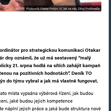
Plukovník Otakar Foltýn. Ví, jak na nás. Zdroj Profimedia
oordinátor pro strategickou komunikaci Otakar
pár dny oznámil, že už má sestavený “malý
icky 21. srpna hodlá na sítích zahájit kampaň
oženou na pozitivních hodnotách”. Deník TO
ltýn do týmu vybral a jak má vlastně fungovat.
tato místa vypsána výběrová řízení, jak budou
eni, jaké budou jejich kompetence
e náplní jejich práce a jaká bude struktura nově