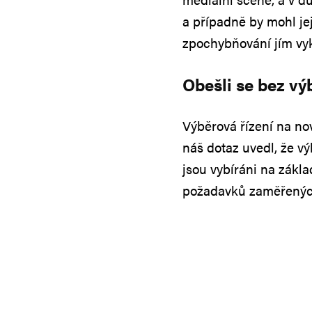
a případně by mohl je
zpochybňování jím vyk
Obešli se bez vý
Výběrová řízení na no
náš dotaz uvedl, že v
jsou vybíráni na zákl
požadavků zaměřených