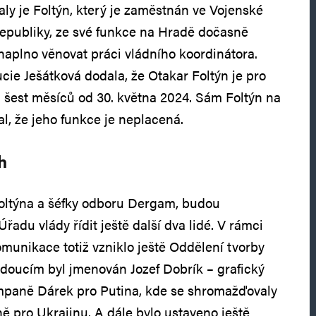
ly je Foltýn, který je zaměstnán ve Vojenské
republiky, ze své funkce na Hradě dočasně
naplno věnovat práci vládního koordinátora.
cie Ješátková dodala, že Otakar Foltýn je pro
a šest měsíců od 30. května 2024. Sám Foltýn na
al, že jeho funkce je neplacená.
h
oltýna a šéfky odboru Dergam, budou
Úřadu vlády řídit ještě další dva lidé. V rámci
munikace totiž vzniklo ještě Oddělení tvorby
edoucím byl jmenován Jozef Dobrík – grafický
mpaně Dárek pro Putina, kde se shromažďovaly
ě pro Ukrajinu. A dále bylo ustaveno ještě