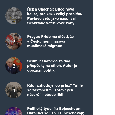
Řek a Chachar: Bitcoinová
kauza, pro ODS velký problém.
Pavlovo veto jako naschvál.
Seškrtané větrníkové zóny
Prague Pride má štěstí, že
v Česku není masová
muslimská migrace
Sedm let natvrdo za dva
příspěvky na sítích. Autor je
opoziční politik
Kdo rozhoduje, co je lež? Tohle
se zastáncům „správných
názorů“ nebude líbit
Politický týdeník: Bojeschopní
Ukrajinci se už v EU neschovají;