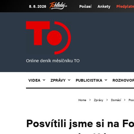
8. 8. 2026
Počasí
Ankety
Předplatn
Online deník měsíčníku TO
VIDEA
ZPRÁVY
PUBLICISTIKA
ROZHOVO
Home
Zprávy
Domácí
Posv
Posvítili jsme si na F