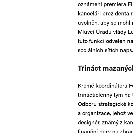
oznámení premiéra Fia
kanceláři prezidenta 
uvolněn, aby se mohl 
Mluvčí Úřadu vlády Lu
tuto funkci odvelen n
sociálních sítích naps
Třináct mazanýc
Kromě koordinátora F
třináctičlenný tým na 
Odboru strategické ko
a organizace, jehož v
designér, známý z ka
finanční dary na zbran