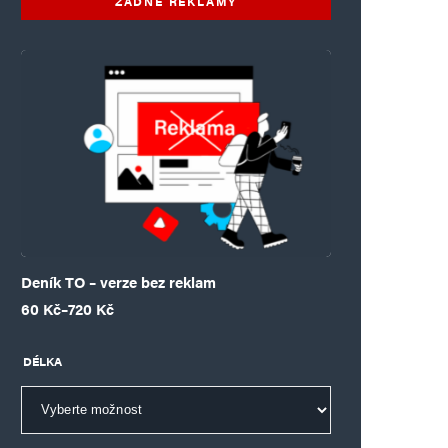
ŽÁDNÉ REKLAMY
Deník TO – verze bez reklam
Rozpětí cen: 60 Kč až 720 Kč
60
Kč
–
720
Kč
DÉLKA