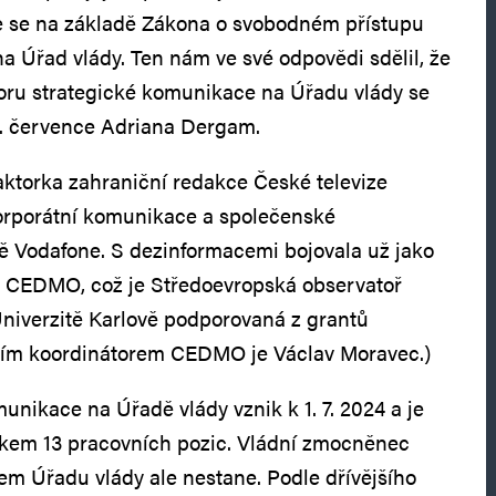
me se na základě Zákona o svobodném přístupu
na Úřad vlády. Ten nám ve své odpovědi sdělil, že
oru strategické komunikace na Úřadu vlády se
15. července Adriana Dergam.
ktorka zahraniční redakce České televize
korporátní komunikace a společenské
ě Vodafone. S dezinformacemi bojovala už jako
 CEDMO, což je Středoevropská observatoř
 Univerzitě Karlově podporovaná z grantů
ním koordinátorem CEDMO je Václav Moravec.)
unikace na Úřadě vlády vznik k 1. 7. 2024 a je
lkem 13 pracovních pozic. Vládní zmocněnec
m Úřadu vlády ale nestane. Podle dřívějšího