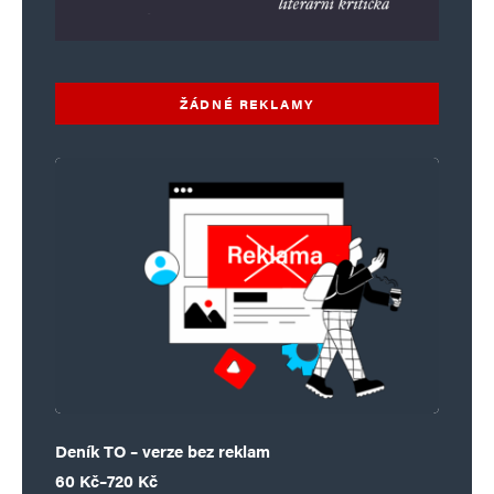
ŽÁDNÉ REKLAMY
Deník TO – verze bez reklam
Rozpětí cen: 60 Kč až 720 Kč
60
Kč
–
720
Kč