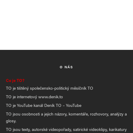
O NÁS
Co je TO?
TO je tištěný společensko-politický měsíčník TO
TO je internetový www.denik.to
TO je YouTube kanál Deník TO – YouTube
TO jsou osobnosti a jejich názory, komentáře, rozhovory, analýzy a
glosy.
TO jsou texty, autorské videopořady, satirické videoklipy, karikatury