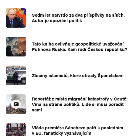
Sedm let natvrdo za dva příspěvky na sítích.
Autor je opoziční politik
Tato kniha ovlivňuje geopolitické uvažování
Putinova Ruska. Kam řadí Českou republiku?
Zločiny islamistů, které otřásly Španělskem
Reportáž z místa migrační katastrofy v Ceutě:
Vina na straně politiků. Lidé si musí poradit
sami
Vláda premiéra Sáncheze patří k posledním
v EU, fanaticky vyznávajícím