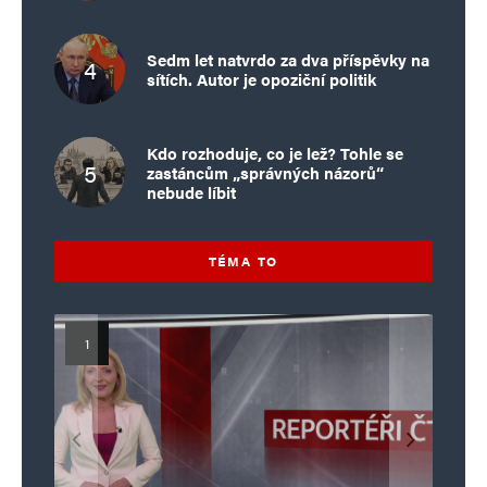
Sedm let natvrdo za dva příspěvky na
sítích. Autor je opoziční politik
Kdo rozhoduje, co je lež? Tohle se
zastáncům „správných názorů“
nebude líbit
TÉMA TO
Islamistický teror v EU, 6. díl:
Mýty o Václavu Klausovi:
Vymíráme a politici lžou:
Islamistický teror v EU, 5. díl:
Brutální poprava 85letého
Pivo, jazz, hádky, loajalita
porodnost nezachrání
katolického kněze Jacquese
Pim Fortuyn: Muž, který se
Krvavé oslavy pádu Bastily
dotace, byty ani zkrácené
i humor. Jakl boří legendy