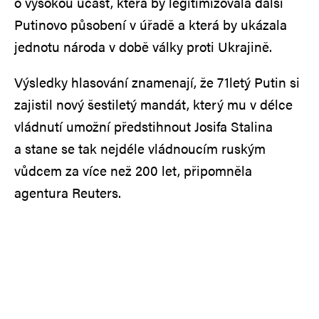
o vysokou účast, která by legitimizovala další
Putinovo působení v úřadě a která by ukázala
jednotu národa v době války proti Ukrajině.
Výsledky hlasování znamenají, že 71letý Putin si
zajistil nový šestiletý mandát, který mu v délce
vládnutí umožní předstihnout Josifa Stalina
a stane se tak nejdéle vládnoucím ruským
vůdcem za více než 200 let, připomněla
agentura Reuters.