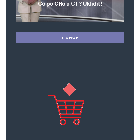
Co po ČRo a ČT? Uklidit!
o bývalém prezidentovi
nestihl stát premiérem
Hamela
úvazky
v Nice
E-SHOP