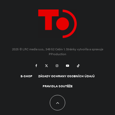
2025 © LRC media s.r.o., 349 52 Cebiv 1.
Stránky vytvořila a spravuje
PProduction
E-SHOP
ZÁSADY OCHRANY OSOBNÍCH ÚDAJŮ
PRAVIDLA SOUTĚŽE