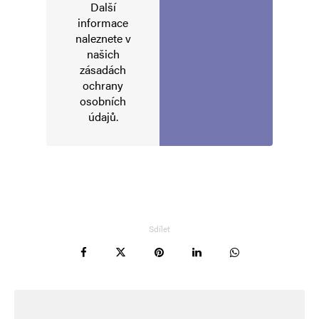
Další
informace
naleznete v
Napsat komentář
našich
zásadách
ochrany
Vaše e-mailová adresa nebude zveřejněna.
Vyžadované informace jsou
osobních
označeny
*
údajů
.
Komentář
*
Sdílet
Jméno
*