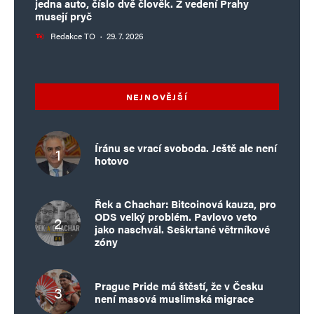
jedna auto, číslo dvě člověk. Z vedení Prahy
musejí pryč
Redakce TO
·
29. 7. 2026
NEJNOVĚJŠÍ
Íránu se vrací svoboda. Ještě ale není
hotovo
Řek a Chachar: Bitcoinová kauza, pro
ODS velký problém. Pavlovo veto
jako naschvál. Seškrtané větrníkové
zóny
Prague Pride má štěstí, že v Česku
není masová muslimská migrace