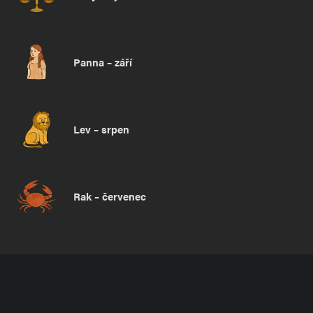
Panna – září
Lev – srpen
Rak – červenec