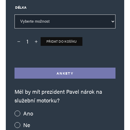
DÉLKA
PŘIDAT DO KOŠÍKU
Deník TO – verze bez reklam množství
Alternative:
ANKETY
Měl by mít prezident Pavel nárok na
služební motorku?
Ano
Ne