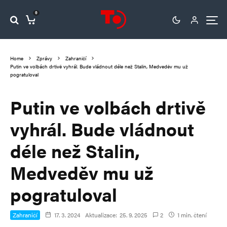
0
Home
Zprávy
Zahraničí
Putin ve volbách drtivě vyhrál. Bude vládnout déle než Stalin, Medveděv mu už
pogratuloval
Putin ve volbách drtivě
vyhrál. Bude vládnout
déle než Stalin,
Medveděv mu už
pogratuloval
Zahraničí
17. 3. 2024
Aktualizace:
25. 9. 2025
2
1 min. čtení