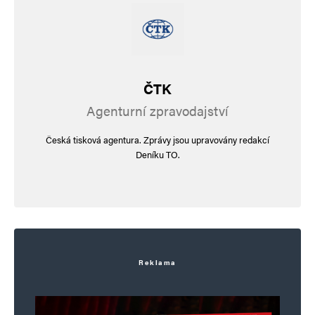
E-mail
*
Webová stránka
ČTK
Uložit do prohlížeče jméno, e-mail a webovou stránku pro budoucí
Agenturní zpravodajství
komentáře.
Česká tisková agentura. Zprávy jsou upravovány redakcí
Deníku TO.
Informujte mě o nových komentářích e-mailem.
Informujte mě o nových příspěvcích e-mailem.
Alternative:
Reklama