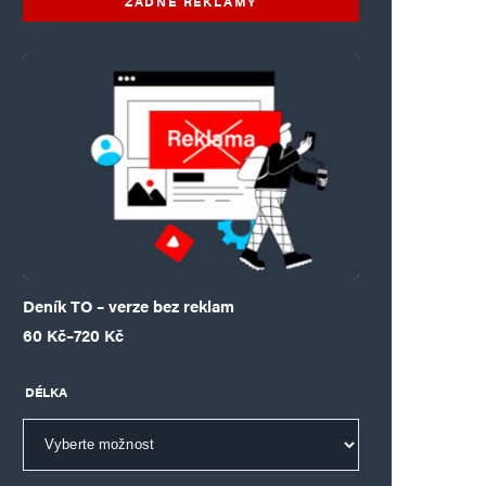
ŽÁDNÉ REKLAMY
Deník TO – verze bez reklam
Rozpětí cen: 60 Kč až 720 Kč
60
Kč
–
720
Kč
DÉLKA