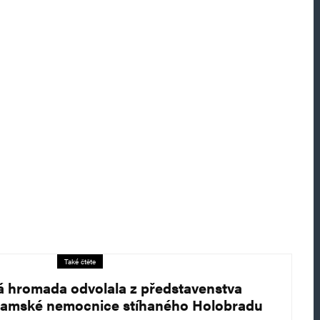
Také čtěte
á hromada odvolala z představenstva
ramské nemocnice stíhaného Holobradu