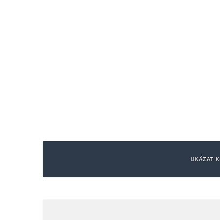
UKÁZAT K
MilanG