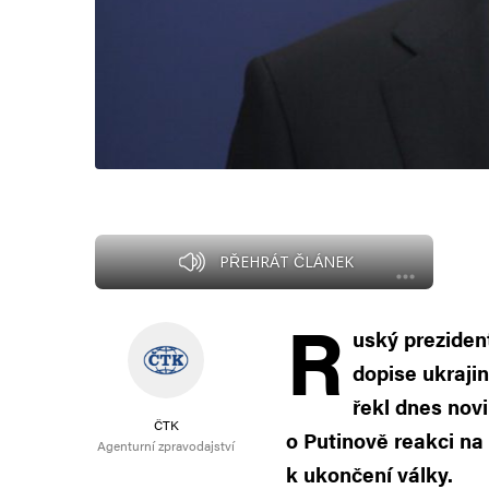
PŘEHRÁT ČLÁNEK
R
uský preziden
dopise ukraji
řekl dnes nov
ČTK
o Putinově reakci na 
Agenturní zpravodajství
k ukončení války.