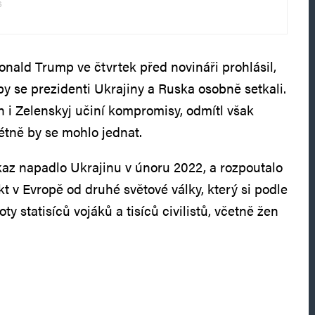
6
nald Trump ve čtvrtek před novináři prohlásil,
by se prezidenti Ukrajiny a Ruska osobně setkali.
in i Zelenskyj učiní kompromisy, odmítl však
étně by se mohlo jednat.
az napadlo Ukrajinu v únoru 2022, a rozpoutalo
ikt v Evropě od druhé světové války, který si podle
y statisíců vojáků a tisíců civilistů, včetně žen