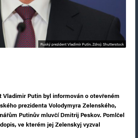
Ruský prezident Vladimir Putin. Zdroj: Shutterstock
t Vladimir Putin byl informován o otevřeném
nského prezidenta Volodymyra Zelenského,
inářům Putinův mluvčí Dmitrij Peskov. Pomlčel
dopis, ve kterém jej Zelenskyj vyzval