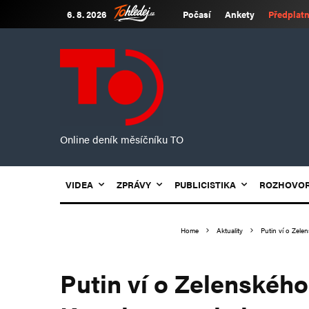
6. 8. 2026
Počasí
Ankety
Předplatn
Online deník měsíčníku TO
VIDEA
ZPRÁVY
PUBLICISTIKA
ROZHOVO
Home
Aktuality
Putin ví o Zele
Putin ví o Zelenského