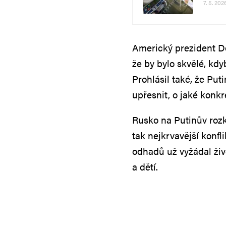
7. 5. 202
Americký prezident Do
že by bylo skvělé, kdy
Prohlásil také, že Put
upřesnit, o jaké konkr
Rusko na Putinův rozk
tak nejkrvavější konfl
odhadů už vyžádal život
a dětí.