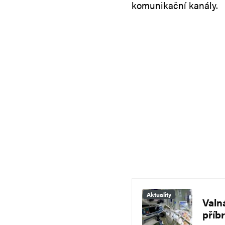
komunikační kanály.
Aktuality
Valn
příb