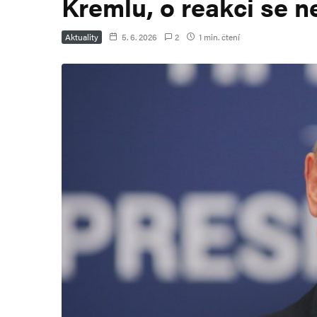
Kremlu, o reakci se n
Aktuality
5. 6. 2026
2
1 min. čtení