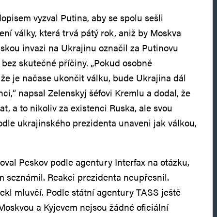
opisem vyzval Putina, aby se spolu sešli
ní války, která trvá pátý rok, aniž by Moskva
uskou invazi na Ukrajinu označil za Putinovu
u bez skutečné příčiny. „Pokud osobně
 že je načase ukončit válku, bude Ukrajina dál
enci,“ napsal Zelenskyj šéfovi Kremlu a dodal, že
t, a to nikoliv za existenci Ruska, ale svou
podle ukrajinského prezidenta unaveni jak válkou,
goval Peskov podle agentury Interfax na otázku,
m seznámil. Reakci prezidenta neupřesnil.
ekl mluvčí. Podle státní agentury TASS ještě
Moskvou a Kyjevem nejsou žádné oficiální