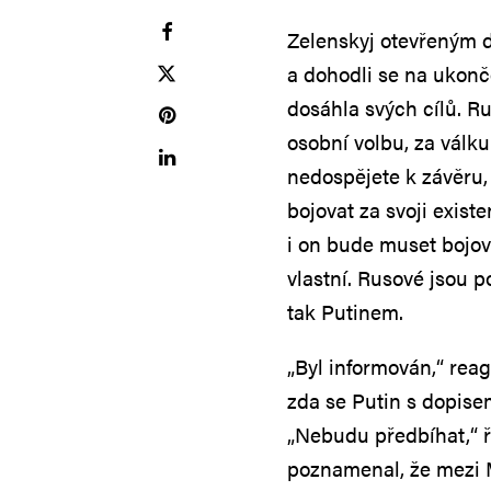
Zelenskyj otevřeným d
a dohodli se na ukonče
dosáhla svých cílů. R
osobní volbu, za válk
nedospějete k závěru,
bojovat za svoji exist
i on bude muset bojova
vlastní. Rusové jsou 
tak Putinem.
„Byl informován,“ rea
zda se Putin s dopise
„Nebudu předbíhat,“ ř
poznamenal, že mezi 