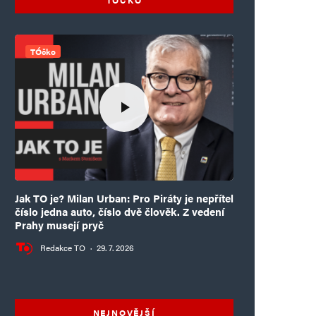
TÓčko
Jak TO je? Milan Urban: Pro Piráty je nepřítel
číslo jedna auto, číslo dvě člověk. Z vedení
Prahy musejí pryč
Redakce TO
·
29. 7. 2026
NEJNOVĚJŠÍ