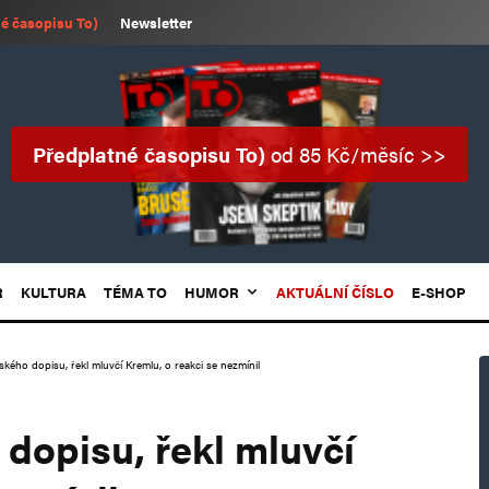
é časopisu To)
Newsletter
Předplatné časopisu To)
od 85 Kč/měsíc >>
R
KULTURA
TÉMA TO
HUMOR
AKTUÁLNÍ ČÍSLO
E-SHOP
nského dopisu, řekl mluvčí Kremlu, o reakci se nezmínil
 dopisu, řekl mluvčí