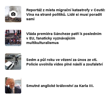
Reportáž z místa migrační katastrofy v Ceutě:
Vina na straně politiků. Lidé si musí poradit
sami
Vláda premiéra Sáncheze patří k posledním
v EU, fanaticky vyznávajícím
multikulturalismus
Sedm a půl roku ve vězení za únos ze cti.
Policie uvolnila video plné násilí a zoufalství
Smutné anglické království za Karla III.