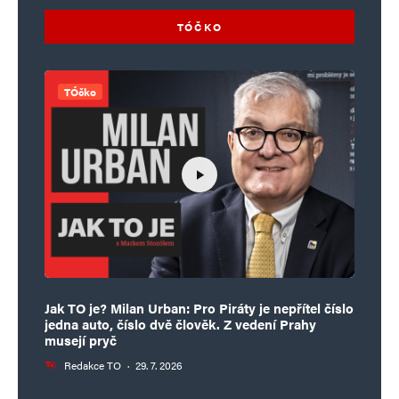
TÓČKO
TÓčko
Jak TO je? Milan Urban: Pro Piráty je nepřítel číslo
jedna auto, číslo dvě člověk. Z vedení Prahy
musejí pryč
Redakce TO
·
29. 7. 2026