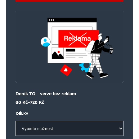
Deník TO – verze bez reklam
Rozpětí cen: 60 Kč až 720 Kč
60
Kč
–
720
Kč
DÉLKA