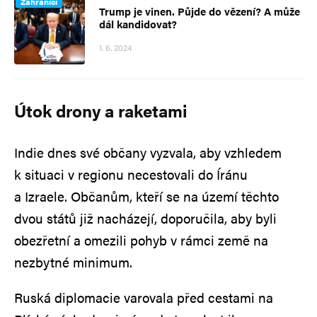
Zahraničí
Trump je vinen. Půjde do vězení? A může
dál kandidovat?
1. 6. 2024
Útok drony a raketami
Indie dnes své občany vyzvala, aby vzhledem
k situaci v regionu necestovali do Íránu
a Izraele. Občanům, kteří se na území těchto
dvou států již nacházejí, doporučila, aby byli
obezřetní a omezili pohyb v rámci země na
nezbytné minimum.
Ruská diplomacie varovala před cestami na