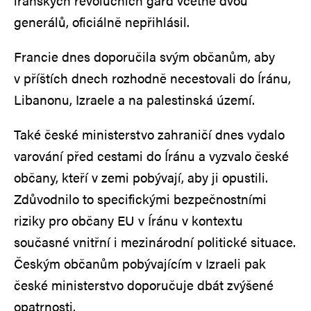
íránských revolučních gard včetně dvou
generálů, oficiálně nepřihlásil.
Francie dnes doporučila svým občanům, aby
v příštích dnech rozhodně necestovali do Íránu,
Libanonu, Izraele a na palestinská území.
Také české ministerstvo zahraničí dnes vydalo
varování před cestami do Íránu a vyzvalo české
občany, kteří v zemi pobývají, aby ji opustili.
Zdůvodnilo to specifickými bezpečnostními
riziky pro občany EU v Íránu v kontextu
současné vnitřní i mezinárodní politické situace.
Českým občanům pobývajícím v Izraeli pak
české ministerstvo doporučuje dbát zvýšené
opatrnosti.