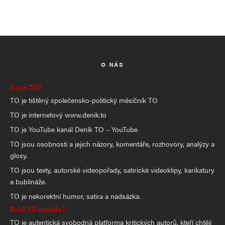
O NÁS
Co je TO?
TO je tištěný společensko-politický měsíčník TO
TO je internetový www.denik.to
TO je YouTube kanál Deník TO – YouTube
TO jsou osobnosti a jejich názory, komentáře, rozhovory, analýzy a
glosy.
TO jsou texty, autorské videopořady, satirické videoklipy, karikatury
a bublináže.
TO je nekorektní humor, satira a nadsázka.
Proč TO vzniklo?
TO je autentická svobodná platforma kritických autorů, kteří chtějí