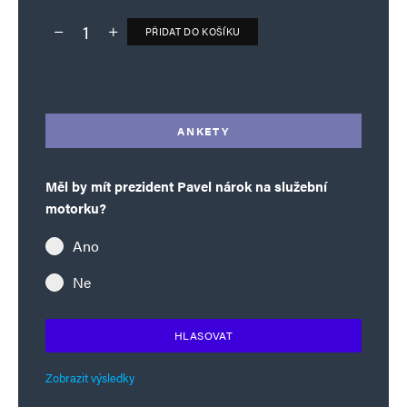
PŘIDAT DO KOŠÍKU
Deník TO – verze bez reklam množství
Alternative:
ANKETY
Měl by mít prezident Pavel nárok na služební
motorku?
Ano
Ne
HLASOVAT
Zobrazit výsledky