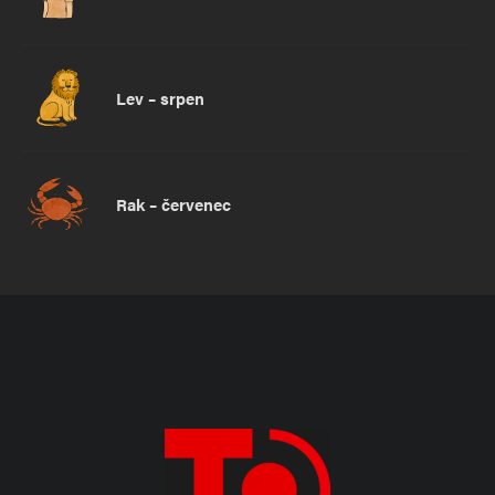
Lev – srpen
Rak – červenec