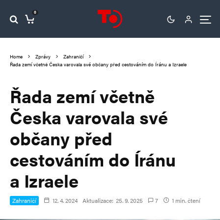
0
Home
Zprávy
Zahraničí
Řada zemí včetně Česka varovala své občany před cestováním do Íránu a Izraele
Řada zemí včetně
Česka varovala své
občany před
cestováním do Íránu
a Izraele
Zahraničí
12. 4. 2024
Aktualizace:
25. 9. 2025
7
1 min. čtení