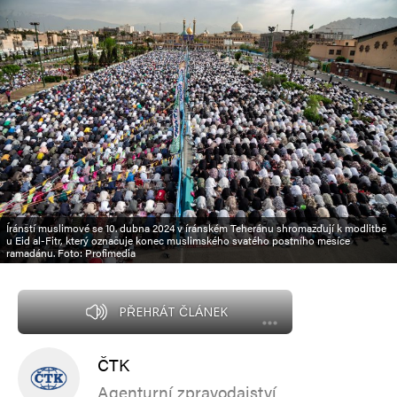
Íránští muslimové se 10. dubna 2024 v íránském Teheránu shromažďují k modlitbě
u Eid al-Fitr, který označuje konec muslimského svatého postního měsíce
ramadánu. Foto: Profimedia
PŘEHRÁT ČLÁNEK
ČTK
Agenturní zpravodajství