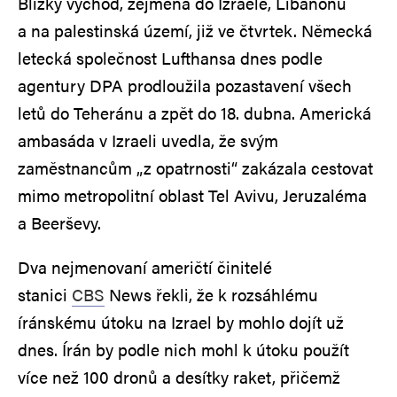
Blízký východ, zejména do Izraele, Libanonu
a na palestinská území, již ve čtvrtek. Německá
letecká společnost Lufthansa dnes podle
agentury DPA prodloužila pozastavení všech
letů do Teheránu a zpět do 18. dubna. Americká
ambasáda v Izraeli uvedla, že svým
zaměstnancům „z opatrnosti“ zakázala cestovat
mimo metropolitní oblast Tel Avivu, Jeruzaléma
a Beerševy.
Dva nejmenovaní američtí činitelé
stanici
CBS
News řekli, že k rozsáhlému
íránskému útoku na Izrael by mohlo dojít už
dnes. Írán by podle nich mohl k útoku použít
více než 100 dronů a desítky raket, přičemž