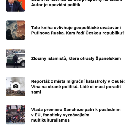
Autor je opoziční politik
Tato kniha ovlivňuje geopolitické uvažování
Putinova Ruska. Kam řadí Českou republiku?
Zločiny islamistů, které otřásly Španělskem
Reportáž z místa migrační katastrofy v Ceutě:
Vina na straně politiků. Lidé si musí poradit
sami
Vláda premiéra Sáncheze patří k posledním
v EU, fanaticky vyznávajícím
multikulturalismus