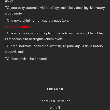
glosy.
TO jsou texty, autorské videopořady, satirické videoklipy, karikatury
a bublináže.
TO je nekorektní humor, satira a nadsázka.
Proč TO vzniklo?
TO je autentická svobodná platforma kritických autorů, kteří chtějí
žít v normálním nezregulovaném světě.
TO brání normální pohled na svět tím, že publikuje kritické názory
a souvislosti.
TO chce bavit sebe i ostatní.
REDAKCE
Kontakt & Redakce
Autoři