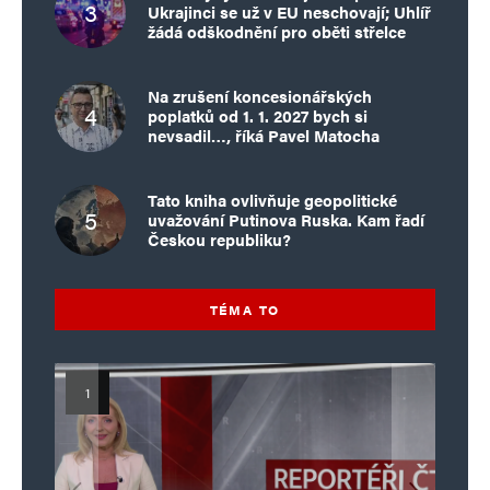
Ukrajinci se už v EU neschovají; Uhlíř
žádá odškodnění pro oběti střelce
Na zrušení koncesionářských
poplatků od 1. 1. 2027 bych si
nevsadil…, říká Pavel Matocha
Tato kniha ovlivňuje geopolitické
uvažování Putinova Ruska. Kam řadí
Českou republiku?
TÉMA TO
Islamistický teror v EU, 6. díl:
Mýty o Václavu Klausovi:
Vymíráme a politici lžou: