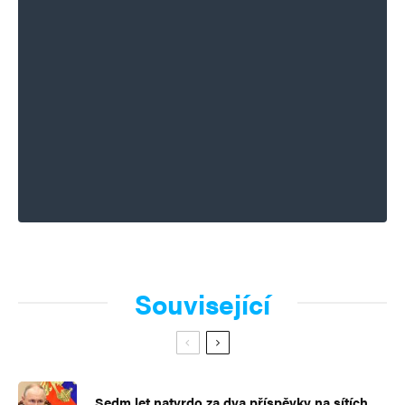
Související
Sedm let natvrdo za dva příspěvky na sítích.