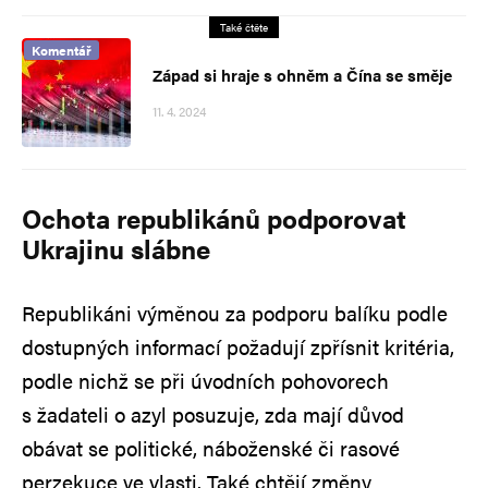
Také čtěte
Komentář
Západ si hraje s ohněm a Čína se směje
11. 4. 2024
Ochota republikánů podporovat
Ukrajinu slábne
Republikáni výměnou za podporu balíku podle
dostupných informací požadují zpřísnit kritéria,
podle nichž se při úvodních pohovorech
s žadateli o azyl posuzuje, zda mají důvod
obávat se politické, náboženské či rasové
perzekuce ve vlasti. Také chtějí změny