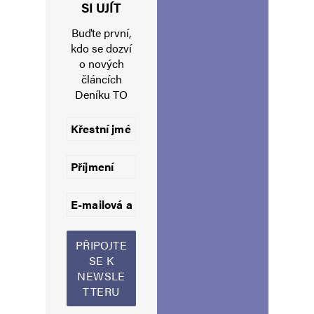
Jméno
*
SI UJÍT
Buďte první,
kdo se dozví
o nových
E-mail
*
Webová stránka
článcích
Deníku TO
Uložit do prohlížeče jméno, e-mail a webovou stránku pro budoucí
komentáře.
Informujte mě o nových komentářích e-mailem.
Informujte mě o nových příspěvcích e-mailem.
Alternative: