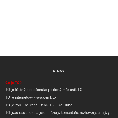
O NÁS
Co je TO?
TO je tištěný společensko-politický měsíčník TO
TO je internetový www.denik.to
TO je YouTube kanál Deník TO – YouTube
TO jsou osobnosti a jejich názory, komentáře, rozhovory, analýzy a