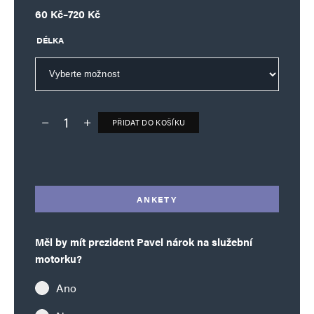
Rozpětí cen: 60 Kč až 720 Kč
60
Kč
–
720
Kč
DÉLKA
PŘIDAT DO KOŠÍKU
Deník TO – verze bez reklam množství
Alternative:
ANKETY
Měl by mít prezident Pavel nárok na služební
motorku?
Ano