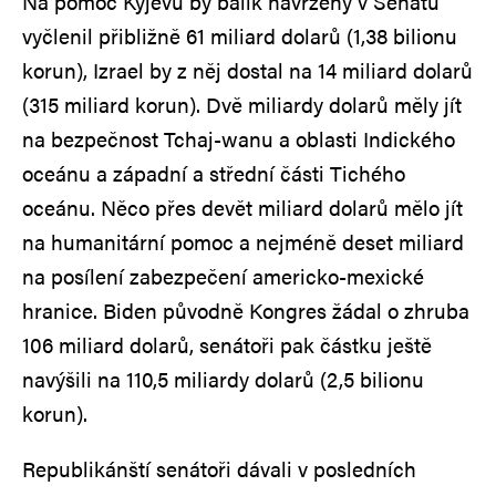
Na pomoc Kyjevu by balík navržený v Senátu
vyčlenil přibližně 61 miliard dolarů (1,38 bilionu
korun), Izrael by z něj dostal na 14 miliard dolarů
(315 miliard korun). Dvě miliardy dolarů měly jít
na bezpečnost Tchaj-wanu a oblasti Indického
oceánu a západní a střední části Tichého
oceánu. Něco přes devět miliard dolarů mělo jít
na humanitární pomoc a nejméně deset miliard
na posílení zabezpečení americko-mexické
hranice. Biden původně Kongres žádal o zhruba
106 miliard dolarů, senátoři pak částku ještě
navýšili na 110,5 miliardy dolarů (2,5 bilionu
korun).
Republikánští senátoři dávali v posledních