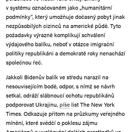
v systému označovaném jako „humanitární
podmínky“, který umožňuje dočasný pobyt jinak
nezpůsobilých cizinců na americké půdě. Tyto
požadavky výrazně komplikují schválení
výdajového balíku, neboť v otázce imigrační
politiky republikáni a demokraté roky nenachází
společnou řeč.
Jakkoli Bidenův balík ve středu narazil na
nesouvisejícím bodě, odpor, s nímž se návrh
setkal, odráží slábnoucí ochotu republikánů
podporovat Ukrajinu,
píše
list The New York
Times. Odkazuje přitom na průzkumy veřejného
mínění, které svědčí o poklesu zájmu
Američanů o uvolňování dalších prostředků ve