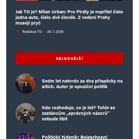
Jak TO je? Milan Urban: Pro Piráty je nepřítel číslo
jedna auto, číslo dvě člověk. Z vedení Prahy
musejí pryč
Redakce TO
·
29. 7. 2026
NEJNOVĚJŠÍ
Sedm let natvrdo za dva příspěvky na
sítích. Autor je opoziční politik
Kdo rozhoduje, co je lež? Tohle se
zastáncům „správných názorů“
nebude líbit
Politický týdeník: Bojeschopní