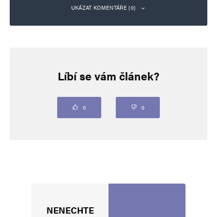
UKÁZAT KOMENTÁŘE (0)
Napsat komentář
Líbí se vám článek?
Vaše e-mailová adresa nebude zveřejněna.
Vyžadované informace jsou
označeny
*
Komentář
*
0
0
NENECHTE