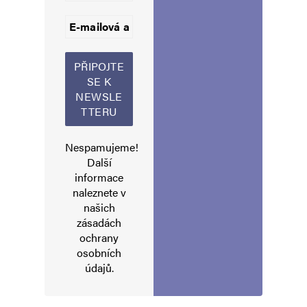
Informujte mě o nových příspěvcích e-mailem.
Alternative:
Nespamujeme!
Další
informace
naleznete v
našich
zásadách
ochrany
osobních
údajů
.