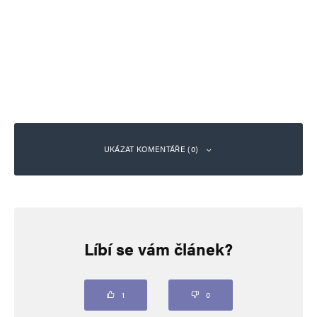
UKÁZAT KOMENTÁŘE (0)
Napsat komentář
Líbí se vám článek?
Vaše e-mailová adresa nebude zveřejněna.
Vyžadované informace jsou
označeny
*
Komentář
*
1
0