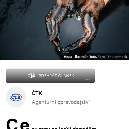
Ropa - ilustrační foto. Zdroj: Shutterstock
PŘEHRÁT ČLÁNEK
ČTK
Agenturní zpravodajství
C
e
ny ropy se kvůli dopadům