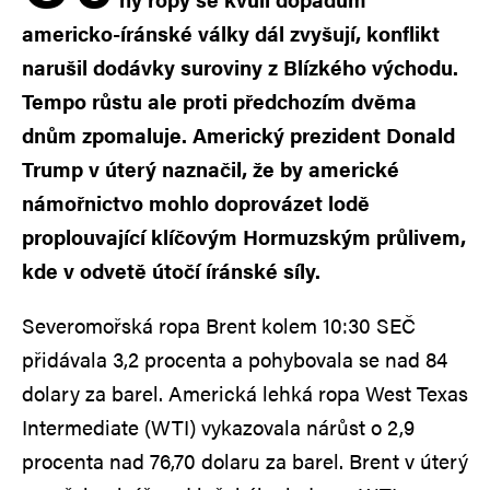
americko-íránské války dál zvyšují, konflikt
narušil dodávky suroviny z Blízkého východu.
Tempo růstu ale proti předchozím dvěma
dnům zpomaluje. Americký prezident Donald
Trump v úterý naznačil, že by americké
námořnictvo mohlo doprovázet lodě
proplouvající klíčovým Hormuzským průlivem,
kde v odvetě útočí íránské síly.
Severomořská ropa Brent kolem 10:30 SEČ
přidávala 3,2 procenta a pohybovala se nad 84
dolary za barel. Americká lehká ropa West Texas
Intermediate (WTI) vykazovala nárůst o 2,9
procenta nad 76,70 dolaru za barel. Brent v úterý