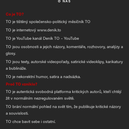
O NÁS
Co je TO?
TO je tištěný společensko-politický měsíčník TO
TO je internetový www.denik.to
TO je YouTube kanál Deník TO – YouTube
TO jsou osobnosti a jejich názory, komentáře, rozhovory, analýzy a
glosy.
TO jsou texty, autorské videopořady, satirické videoklipy, karikatury
a bublináže.
TO je nekorektní humor, satira a nadsázka.
Proč TO vzniklo?
TO je autentická svobodná platforma kritických autorů, kteří chtějí
žít v normálním nezregulovaném světě.
TO brání normální pohled na svět tím, že publikuje kritické názory
a souvislosti.
TO chce bavit sebe i ostatní.