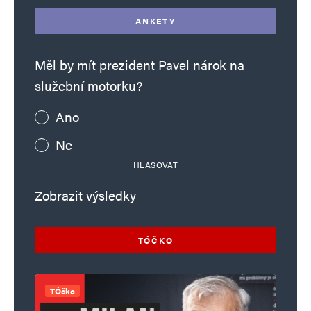
ANKETY
Měl by mít prezident Pavel nárok na
služební motorku?
Ano
Ne
HLASOVAT
Zobrazit výsledky
TÓČKO
TÓčko