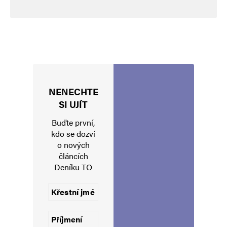
NENECHTE
Jméno
*
SI UJÍT
Buďte první,
kdo se dozví
o nových
E-mail
*
Webová stránka
článcích
Deníku TO
Uložit do prohlížeče jméno, e-mail a webovou stránku pro budoucí
komentáře.
Informujte mě o nových komentářích e-mailem.