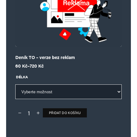
Deník TO – verze bez reklam
Rozpětí cen: 60 Kč až 720 Kč
60
Kč
–
720
Kč
DÉLKA
PŘIDAT DO KOŠÍKU
Deník TO – verze bez reklam množství
Alternative: