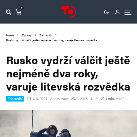
0
Home
Zprávy
Zahraničí
Rusko vydrží válčit ještě nejméně dva roky, varuje litevská rozvědka
Rusko vydrží válčit ještě
nejméně dva roky,
varuje litevská rozvědka
Zahraničí
7. 3. 2024
Aktualizace:
25. 9. 2025
2
1 min. čtení