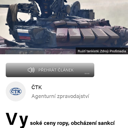
Ruští tankisté. Zdroj: Profimedia
PŘEHRÁT ČLÁNEK
ČTK
Agenturní zpravodajství
V
y
soké ceny ropy, obcházení sankcí