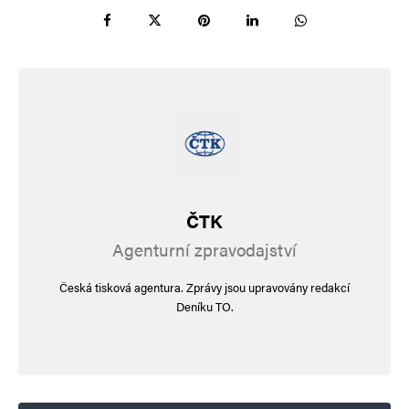
i prostou rekonstrukci chybí a Evropa
Ukrajinu donekonečna nebude chtít živit.
Napsat komentář
Vaše e-mailová adresa nebude zveřejněna.
Vyžadované informace jsou
označeny
*
ČTK
Komentář
*
Agenturní zpravodajství
Česká tisková agentura. Zprávy jsou upravovány redakcí
Deníku TO.