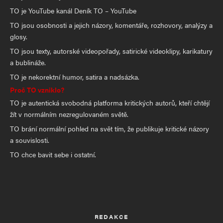
TO je YouTube kanál Deník TO – YouTube
TO jsou osobnosti a jejich názory, komentáře, rozhovory, analýzy a
glosy.
TO jsou texty, autorské videopořady, satirické videoklipy, karikatury
a bublináže.
TO je nekorektní humor, satira a nadsázka.
Proč TO vzniklo?
TO je autentická svobodná platforma kritických autorů, kteří chtějí
žít v normálním nezregulovaném světě.
TO brání normální pohled na svět tím, že publikuje kritické názory
a souvislosti.
TO chce bavit sebe i ostatní.
REDAKCE