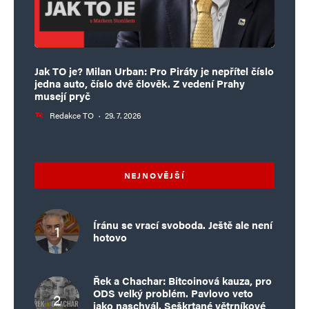
Jak TO je? Milan Urban: Pro Piráty je nepřítel číslo
jedna auto, číslo dvě člověk. Z vedení Prahy
musejí pryč
Redakce TO
·
29. 7. 2026
NEJNOVĚJŠÍ
Íránu se vrací svoboda. Ještě ale není
hotovo
Řek a Chachar: Bitcoinová kauza, pro
ODS velký problém. Pavlovo veto
jako naschvál. Seškrtané větrníkové