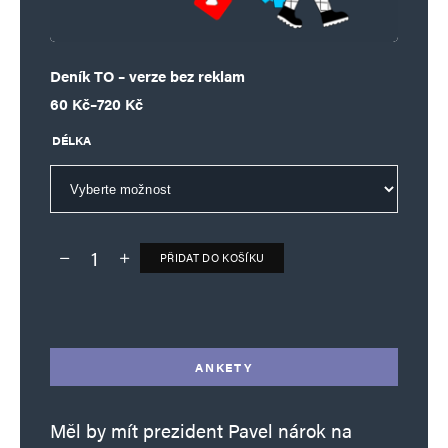
Deník TO – verze bez reklam
Rozpětí cen: 60 Kč až 720 Kč
60
Kč
–
720
Kč
DÉLKA
PŘIDAT DO KOŠÍKU
Deník TO – verze bez reklam množství
Alternative:
ANKETY
Měl by mít prezident Pavel nárok na