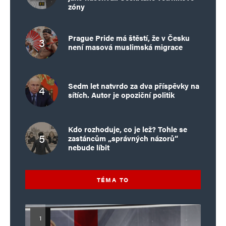
zóny
Prague Pride má štěstí, že v Česku
není masová muslimská migrace
Sedm let natvrdo za dva příspěvky na
sítích. Autor je opoziční politik
Kdo rozhoduje, co je lež? Tohle se
zastáncům „správných názorů“
nebude líbit
TÉMA TO