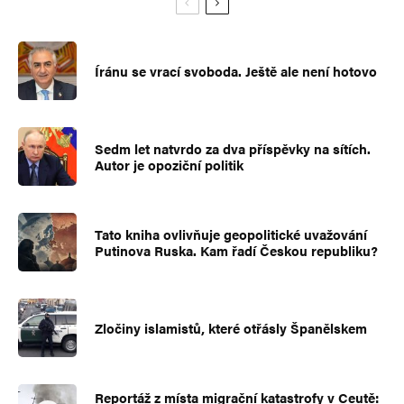
Íránu se vrací svoboda. Ještě ale není hotovo
Sedm let natvrdo za dva příspěvky na sítích.
Autor je opoziční politik
Tato kniha ovlivňuje geopolitické uvažování
Putinova Ruska. Kam řadí Českou republiku?
Zločiny islamistů, které otřásly Španělskem
Reportáž z místa migrační katastrofy v Ceutě: