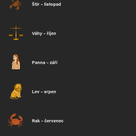
Štír – listopad
Váhy – říjen
Panna – září
Lev – srpen
Rak – červenec