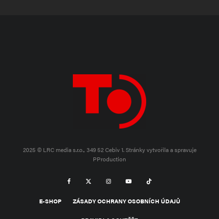
2025 © LRC media s.r.o., 349 52 Cebiv 1.
Stránky vytvořila a spravuje
PProduction
E-SHOP
ZÁSADY OCHRANY OSOBNÍCH ÚDAJŮ