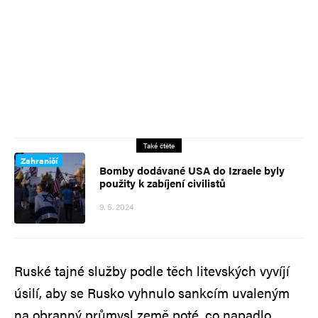
Také čtěte
Zahraničí
Bomby dodávané USA do Izraele byly
použity k zabíjení civilistů
9. 5. 2024
Ruské tajné služby podle těch litevských vyvíjí
úsilí, aby se Rusko vyhnulo sankcím uvaleným
na obranný průmysl země poté, co napadlo