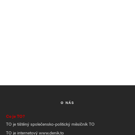
O NÁS
Co je TO?
TO je tištěný společensko-politický měsíčník TO
TO je internetový www.denik.to