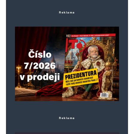
Jméno
*
Reklama
E-mail
*
Webová stránka
Uložit do prohlížeče jméno, e-mail a webovou stránku pro budoucí
komentáře.
Informujte mě o nových komentářích e-mailem.
Informujte mě o nových příspěvcích e-mailem.
Alternative:
Reklama