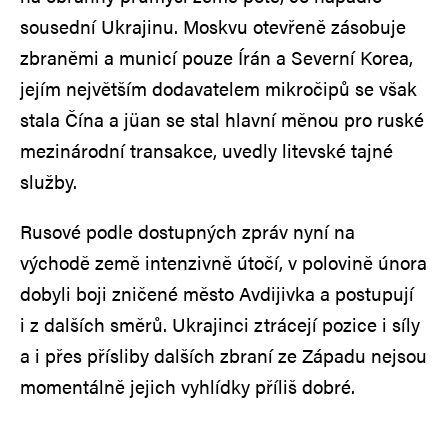
sousední Ukrajinu. Moskvu otevřeně zásobuje
zbraněmi a municí pouze Írán a Severní Korea,
jejím největším dodavatelem mikročipů se však
stala Čína a jüan se stal hlavní měnou pro ruské
mezinárodní transakce, uvedly litevské tajné
služby.
Rusové podle dostupných zpráv nyní na
východě země intenzivně útočí, v polovině února
dobyli boji zničené město Avdijivka a postupují
i z dalších směrů. Ukrajinci ztrácejí pozice i síly
a i přes přísliby dalších zbraní ze Západu nejsou
momentálně jejich vyhlídky příliš dobré.