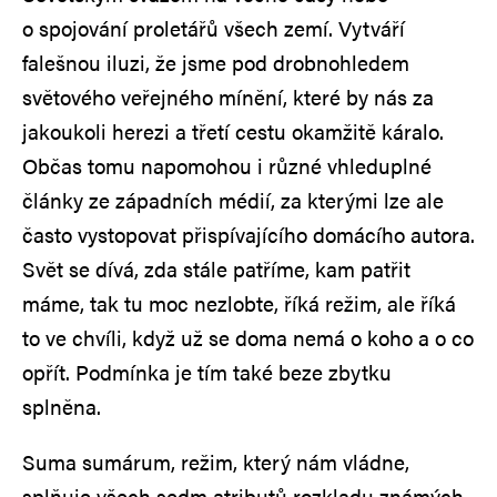
o spojování proletářů všech zemí. Vytváří
falešnou iluzi, že jsme pod drobnohledem
světového veřejného mínění, které by nás za
jakoukoli herezi a třetí cestu okamžitě káralo.
Občas tomu napomohou i různé vhleduplné
články ze západních médií, za kterými lze ale
často vystopovat přispívajícího domácího autora.
Svět se dívá, zda stále patříme, kam patřit
máme, tak tu moc nezlobte, říká režim, ale říká
to ve chvíli, když už se doma nemá o koho a o co
opřít. Podmínka je tím také beze zbytku
splněna.
Suma sumárum, režim, který nám vládne,
splňuje všech sedm atributů rozkladu známých