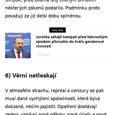
některých zákonů podařilo. Podmínku proto
považuji za již delší dobu splněnou.
Také čtěte
Komentář
Jurečka zahájil kampaň před lidoveckým
sjezdem plivnutím do tváře genderové
rovnosti
7. 10. 2024
6) Věrní netleskají
V atmosféře strachu, represí a cenzury se pak
musí dané vychýlení společnosti, které bývá
dočasné, něčím pojistit. Opatření dostávají
jména, vznikají nové odbory, nové úřady a nové