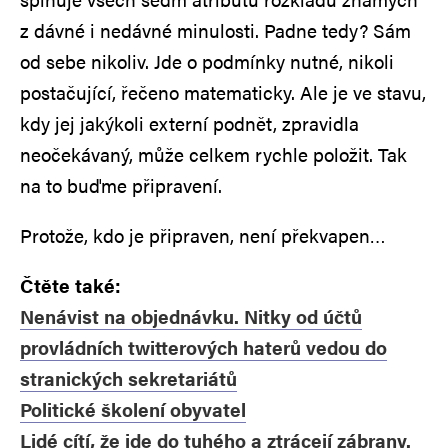
z dávné i nedávné minulosti. Padne tedy? Sám
od sebe nikoliv. Jde o podmínky nutné, nikoli
postačující, řečeno matematicky. Ale je ve stavu,
kdy jej jakýkoli externí podnět, zpravidla
neočekávaný, může celkem rychle položit. Tak
na to buďme připravení.
Protože, kdo je připraven, není překvapen…
Čtěte také:
Nenávist na objednávku. Nitky od účtů
provládních twitterových haterů vedou do
stranických sekretariátů
Politické školení obyvatel
Lidé cítí, že jde do tuhého a ztrácejí zábrany.