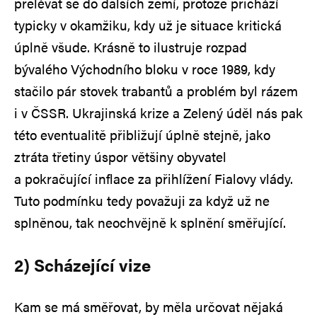
přelévat se do dalších zemí, protože přichází
typicky v okamžiku, kdy už je situace kritická
úplně všude. Krásně to ilustruje rozpad
bývalého Východního bloku v roce 1989, kdy
stačilo pár stovek trabantů a problém byl rázem
i v ČSSR. Ukrajinská krize a Zelený úděl nás pak
této eventualitě přibližují úplně stejně, jako
ztráta třetiny úspor většiny obyvatel
a pokračující inflace za přihlížení Fialovy vlády.
Tuto podmínku tedy považuji za když už ne
splněnou, tak neochvějně k splnění směřující.
2) Scházející vize
Kam se má směřovat, by měla určovat nějaká