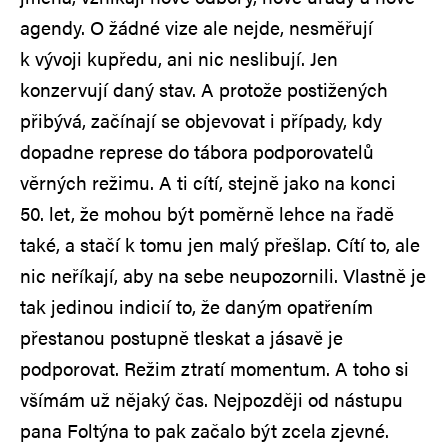
agendy. O žádné vize ale nejde, nesměřují
k vývoji kupředu, ani nic neslibují. Jen
konzervují daný stav. A protože postižených
přibývá, začínají se objevovat i případy, kdy
dopadne represe do tábora podporovatelů
věrných režimu. A ti cítí, stejně jako na konci
50. let, že mohou být poměrně lehce na řadě
také, a stačí k tomu jen malý přešlap. Cítí to, ale
nic neříkají, aby na sebe neupozornili. Vlastně je
tak jedinou indicií to, že daným opatřením
přestanou postupně tleskat a jásavě je
podporovat. Režim ztratí momentum. A toho si
všímám už nějaký čas. Nejpozději od nástupu
pana Foltýna to pak začalo být zcela zjevné.