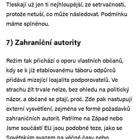
Tleskají už jen ti nejhloupější, ze setrvačnosti,
protože netuší, co může následovat. Podmínku
máme splněnou.
7) Zahraniční autority
Režim tak přichází o oporu vlastních občanů,
kdy se k již etablovanému táboru odpůrců
přidává mizející loajalita podporovatelů. Ve
strachu žít trvale nelze, bez ohledu na politický
názor, a občané se ptají, proč. Zde pak nastupují
externí vysvětlení, zejména ve formě požadavků
zahraničních autorit. Patříme na Západ nebo
Jsme součástí EU jsou podobné teze, jako se
Sovětským svazem na věčné časy nebo