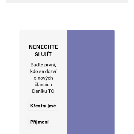
NENECHTE
Jméno
*
SI UJÍT
Buďte první,
kdo se dozví
o nových
E-mail
*
Webová stránka
článcích
Deníku TO
Uložit do prohlížeče jméno, e-mail a webovou stránku pro budoucí
komentáře.
Informujte mě o nových komentářích e-mailem.