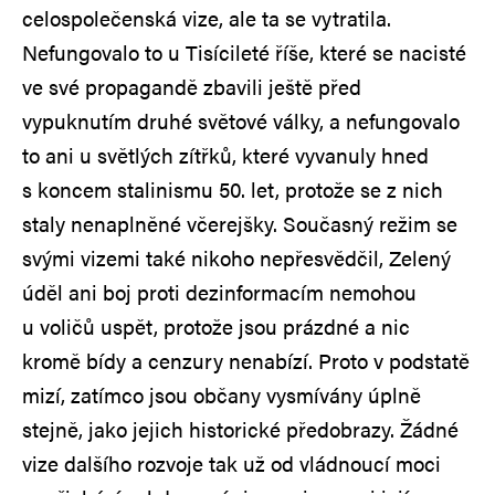
celospolečenská vize, ale ta se vytratila.
Nefungovalo to u Tisícileté říše, které se nacisté
ve své propagandě zbavili ještě před
vypuknutím druhé světové války, a nefungovalo
to ani u světlých zítřků, které vyvanuly hned
s koncem stalinismu 50. let, protože se z nich
staly nenaplněné včerejšky. Současný režim se
svými vizemi také nikoho nepřesvědčil, Zelený
úděl ani boj proti dezinformacím nemohou
u voličů uspět, protože jsou prázdné a nic
kromě bídy a cenzury nenabízí. Proto v podstatě
mizí, zatímco jsou občany vysmívány úplně
stejně, jako jejich historické předobrazy. Žádné
vize dalšího rozvoje tak už od vládnoucí moci