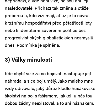
nepřichází, a kde není vize, nejsou ani její
následovatelé. Přichází tak změna a otěže
přeberou ti, kdo vizi mají, ať už je to návrat
k tržnímu hospodářství před pětatřiceti lety
nebo k identitární suverénní politice bez
progresivistických globalistických nesmyslů
dnes. Podmínka je splněna.
3) Války minulosti
Kde chybí vize za co bojovat, nastupuje její
náhrada, a sice boj umělý. Jako malého mne
vždy udivovalo, jaký důraz kladlo husákovské
školství na boj s fašismem, jakkoli u nás tou
dobou žádný neexistoval, a to ani náznakem.