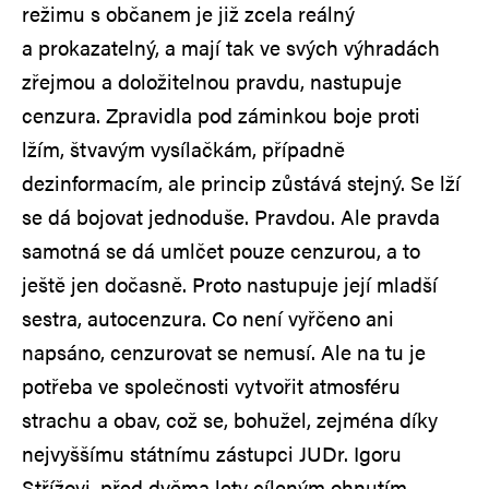
režimu s občanem je již zcela reálný
a prokazatelný, a mají tak ve svých výhradách
zřejmou a doložitelnou pravdu, nastupuje
cenzura. Zpravidla pod záminkou boje proti
lžím, štvavým vysílačkám, případně
dezinformacím, ale princip zůstává stejný. Se lží
se dá bojovat jednoduše. Pravdou. Ale pravda
samotná se dá umlčet pouze cenzurou, a to
ještě jen dočasně. Proto nastupuje její mladší
sestra, autocenzura. Co není vyřčeno ani
napsáno, cenzurovat se nemusí. Ale na tu je
potřeba ve společnosti vytvořit atmosféru
strachu a obav, což se, bohužel, zejména díky
nejvyššímu státnímu zástupci JUDr. Igoru
Střížovi, před dvěma lety cíleným ohnutím