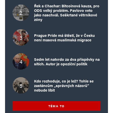
Řek a Chachar: Bitcoinová kauza, pro
ODS velký problém. Pavlovo veto
jako naschvál. Seškrtané větrníkové
zóny
Prague Pride má štěstí, že v Česku
není masová muslimská migrace
Sedm let natvrdo za dva příspěvky na
sítích. Autor je opoziční politik
Kdo rozhoduje, co je lež? Tohle se
zastáncům „správných názorů“
nebude líbit
TÉMA TO