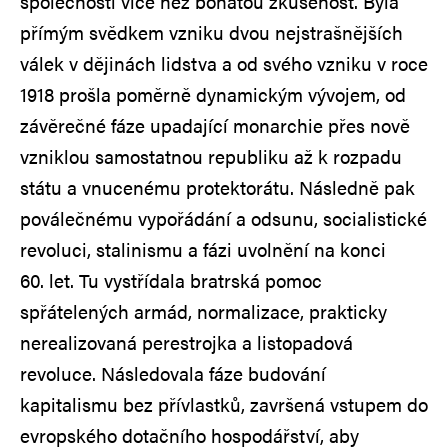
společnosti více než bohatou zkušenost. Byla
přímým svědkem vzniku dvou nejstrašnějších
válek v dějinách lidstva a od svého vzniku v roce
1918 prošla poměrně dynamickým vývojem, od
závěrečné fáze upadající monarchie přes nově
vzniklou samostatnou republiku až k rozpadu
státu a vnucenému protektorátu. Následně pak
poválečnému vypořádání a odsunu, socialistické
revoluci, stalinismu a fázi uvolnění na konci
60. let. Tu vystřídala bratrská pomoc
spřátelených armád, normalizace, prakticky
nerealizovaná perestrojka a listopadová
revoluce. Následovala fáze budování
kapitalismu bez přívlastků, završená vstupem do
evropského dotačního hospodářství, aby