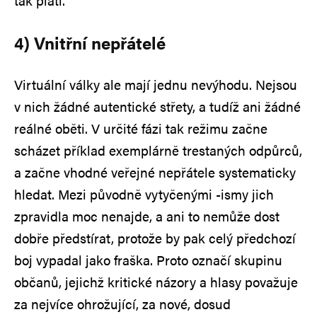
tak platí.
4) Vnitřní nepřátelé
Virtuální války ale mají jednu nevýhodu. Nejsou
v nich žádné autentické střety, a tudíž ani žádné
reálné oběti. V určité fázi tak režimu začne
scházet příklad exemplárně trestaných odpůrců,
a začne vhodné veřejné nepřátele systematicky
hledat. Mezi původně vytyčenými -ismy jich
zpravidla moc nenajde, a ani to nemůže dost
dobře předstírat, protože by pak celý předchozí
boj vypadal jako fraška. Proto označí skupinu
občanů, jejichž kritické názory a hlasy považuje
za nejvíce ohrožující, za nové, dosud