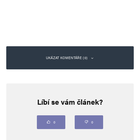
UKÁZAT KOMENTÁŘE (0)
Napsat komentář
Líbí se vám článek?
Vaše e-mailová adresa nebude zveřejněna.
Vyžadované informace jsou
označeny
*
Komentář
*
0
0