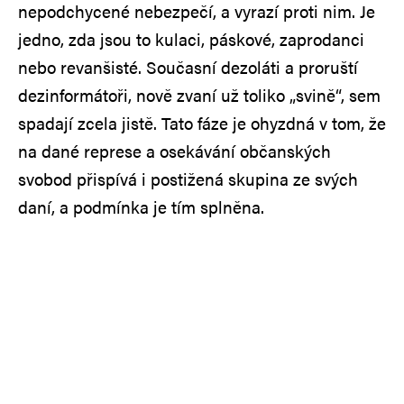
nepodchycené nebezpečí, a vyrazí proti nim. Je
jedno, zda jsou to kulaci, páskové, zaprodanci
nebo revanšisté. Současní dezoláti a proruští
dezinformátoři, nově zvaní už toliko „svině“, sem
spadají zcela jistě. Tato fáze je ohyzdná v tom, že
na dané represe a osekávání občanských
svobod přispívá i postižená skupina ze svých
daní, a podmínka je tím splněna.