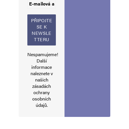
Informujte mě o nových příspěvcích e-mailem.
Alternative:
Nespamujeme!
Další
informace
naleznete v
našich
zásadách
ochrany
osobních
údajů
.