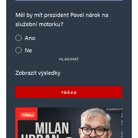
Měl by mít prezident Pavel nárok na
služební motorku?
Ano
Ne
HLASOVAT
Zobrazit výsledky
TÓČKO
TÓčko