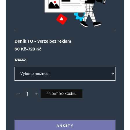
Deník TO – verze bez reklam
Rozpětí cen: 60 Kč až 720 Kč
60
Kč
–
720
Kč
DÉLKA
PŘIDAT DO KOŠÍKU
Deník TO – verze bez reklam množství
Alternative:
ANKETY