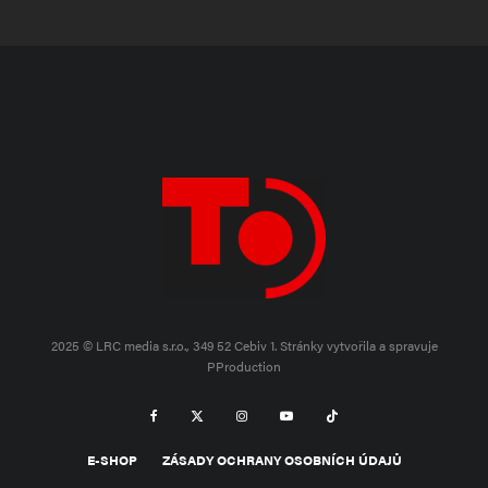
2025 © LRC media s.r.o., 349 52 Cebiv 1.
Stránky vytvořila a spravuje
PProduction
E-SHOP
ZÁSADY OCHRANY OSOBNÍCH ÚDAJŮ