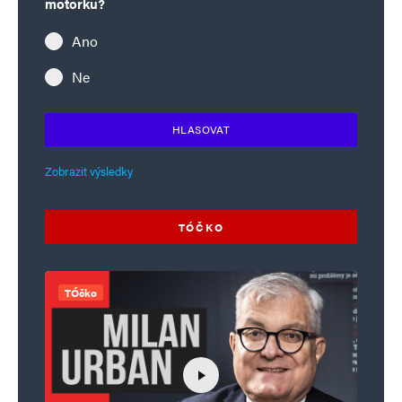
motorku?
Ano
Ne
HLASOVAT
Zobrazit výsledky
TÓČKO
TÓčko