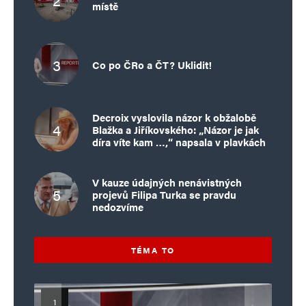
místě
Co po ČRo a ČT? Uklidit!
Decroix vyslovila názor k obžalobě
Blažka a Jiříkovského: „Názor je jak
díra víte kam …,“ napsala v plavkách
V kauze údajných nenávistných
projevů Filipa Turka se pravdu
nedozvíme
TÉMA TO