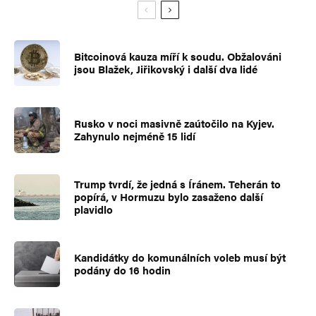
Bitcoinová kauza míří k soudu. Obžalováni
jsou Blažek, Jiřikovský i další dva lidé
Rusko v noci masivně zaútočilo na Kyjev.
Zahynulo nejméně 15 lidí
Trump tvrdí, že jedná s Íránem. Teherán to
popírá, v Hormuzu bylo zasaženo další
plavidlo
Kandidátky do komunálních voleb musí být
podány do 16 hodin