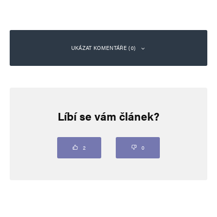
UKÁZAT KOMENTÁŘE (0)
Napsat komentář
Líbí se vám článek?
Vaše e-mailová adresa nebude zveřejněna.
Vyžadované informace jsou
označeny
*
Komentář
*
2
0