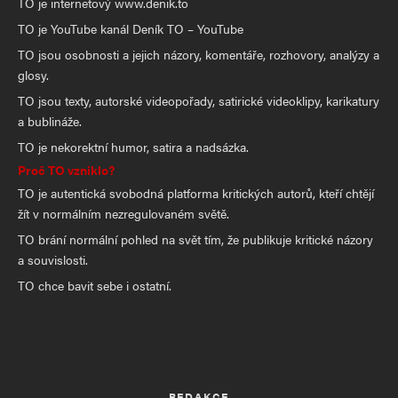
TO je internetový www.denik.to
TO je YouTube kanál Deník TO – YouTube
TO jsou osobnosti a jejich názory, komentáře, rozhovory, analýzy a
glosy.
TO jsou texty, autorské videopořady, satirické videoklipy, karikatury
a bublináže.
TO je nekorektní humor, satira a nadsázka.
Proč TO vzniklo?
TO je autentická svobodná platforma kritických autorů, kteří chtějí
žít v normálním nezregulovaném světě.
TO brání normální pohled na svět tím, že publikuje kritické názory
a souvislosti.
TO chce bavit sebe i ostatní.
REDAKCE