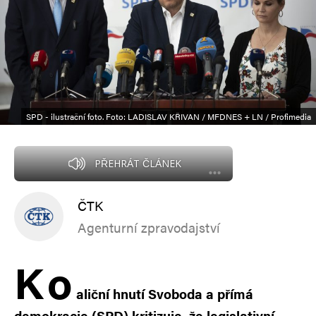
SPD - ilustrační foto. Foto: LADISLAV KŘIVAN / MFDNES + LN / Profimedia
PŘEHRÁT ČLÁNEK
ČTK
Agenturní zpravodajství
K
o
aliční hnutí Svoboda a přímá
demokracie (SPD) kritizuje, že legislativní