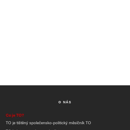
O NÁS
Co je TO?
TO je tištěný společensko-politický měsíčník TO