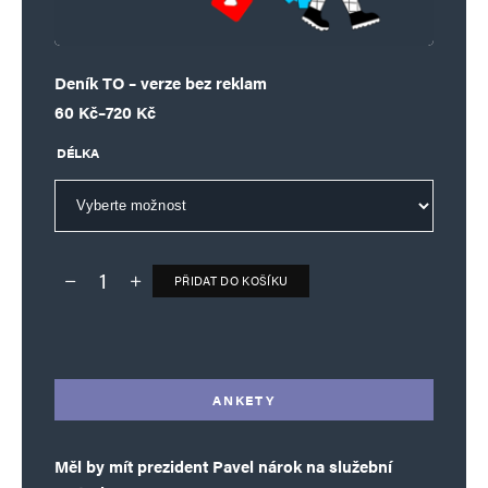
Deník TO – verze bez reklam
Rozpětí cen: 60 Kč až 720 Kč
60
Kč
–
720
Kč
DÉLKA
PŘIDAT DO KOŠÍKU
Deník TO – verze bez reklam množství
Alternative:
ANKETY
Měl by mít prezident Pavel nárok na služební