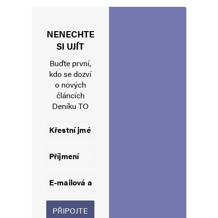
NENECHTE
Jméno
*
SI UJÍT
Buďte první,
kdo se dozví
o nových
E-mail
*
Webová stránka
článcích
Deníku TO
Uložit do prohlížeče jméno, e-mail a webovou stránku pro budoucí
komentáře.
Informujte mě o nových komentářích e-mailem.
Informujte mě o nových příspěvcích e-mailem.
Alternative: