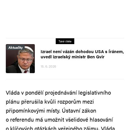
Také čtěte
Aktuality
Izrael není vázán dohodou USA s Íránem,
uvedl izraelský ministr Ben Gvir
15. 6. 2026
Vláda v pondělí projednávání legislativního
plánu přerušila kvůli rozporům mezi
připomínkovými místy. Ústavní zákon
o referendu má umožnit všelidové hlasování
o klíčových otázkách veřejného zájmu. Vláda