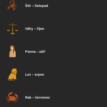
Štír – listopad
Váhy – říjen
Panna – září
Lev – srpen
Rak – červenec