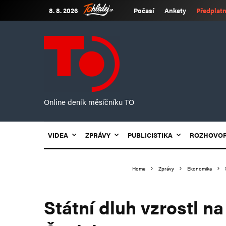
8. 8. 2026
Počasí
Ankety
Předplatn
Online deník měsíčníku TO
VIDEA
ZPRÁVY
PUBLICISTIKA
ROZHOVO
Home
Zprávy
Ekonomika
Státní dluh vzrostl na