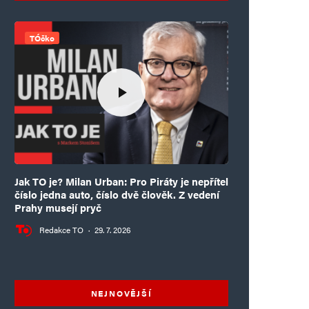
TÓčko
Jak TO je? Milan Urban: Pro Piráty je nepřítel
číslo jedna auto, číslo dvě člověk. Z vedení
Prahy musejí pryč
Redakce TO
·
29. 7. 2026
NEJNOVĚJŠÍ