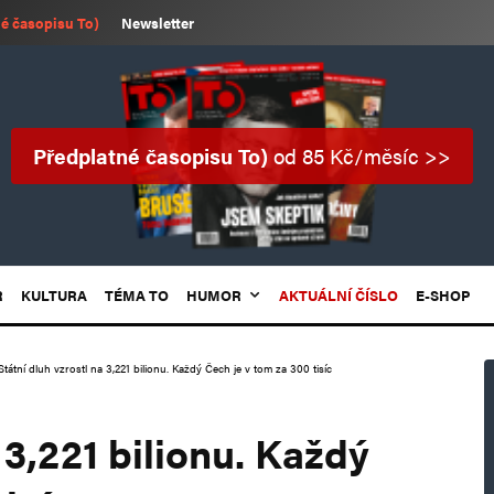
é časopisu To)
Newsletter
Předplatné časopisu To)
od 85 Kč/měsíc >>
R
KULTURA
TÉMA TO
HUMOR
AKTUÁLNÍ ČÍSLO
E-SHOP
Státní dluh vzrostl na 3,221 bilionu. Každý Čech je v tom za 300 tisíc
 3,221 bilionu. Každý