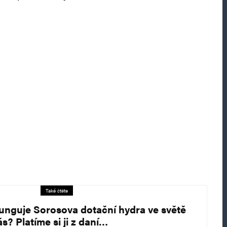
Také čtěte
funguje Sorosova dotační hydra ve světě
ás? Platíme si ji z daní…