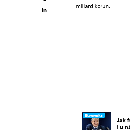
miliard korun.
Ekonomika
Jak 
i u n