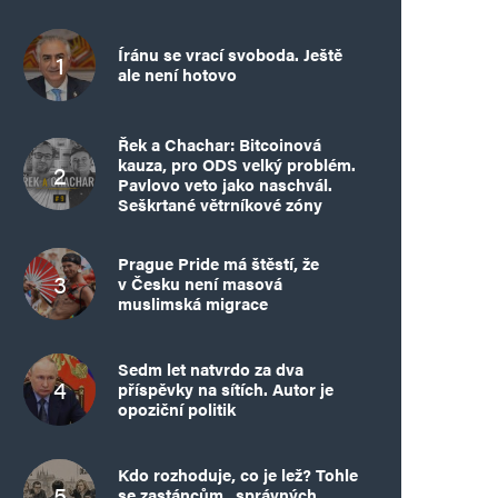
Íránu se vrací svoboda. Ještě
ale není hotovo
Řek a Chachar: Bitcoinová
kauza, pro ODS velký problém.
Pavlovo veto jako naschvál.
Seškrtané větrníkové zóny
Prague Pride má štěstí, že
v Česku není masová
muslimská migrace
Sedm let natvrdo za dva
příspěvky na sítích. Autor je
opoziční politik
Kdo rozhoduje, co je lež? Tohle
se zastáncům „správných