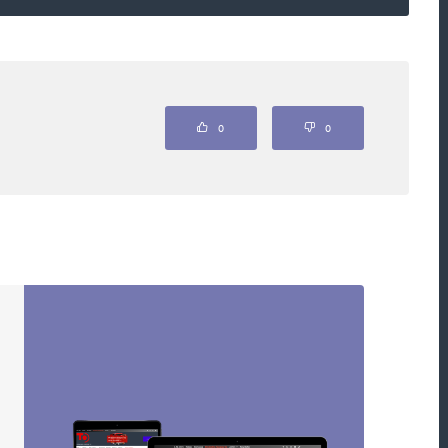
Odpovědět
0
0
 jedí ze společného stolu. Dnes se ale naopak
dluh je normální. Užívejte si, ať to stojí co to
o je cesta do pekel.
Odpovědět
íc, nešlo by že bychom jeden po druhém, prostě
nci (oddlužení)?