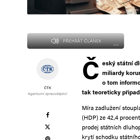
PŘEHRÁT ČLÁNEK
Č
eský státní dl
miliardy koru
o tom informo
ČTK
tak teoreticky připa
Agenturní zpravodajství
Míra zadlužení stoup
(HDP) ze 42,4 procent
prodej státních dluho
krytí schodku státníh