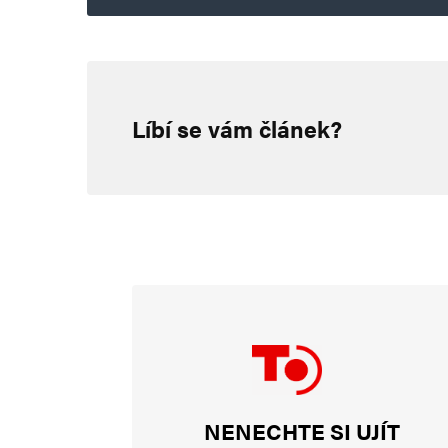
Jaroslav Mrázek
19. 4. 2024 (18:36)
Líbí se vám článek?
Už naši dědové věděli, že dluhy
lidem vtlouká do hlavy, že žít na 
stojí, a o zítřek se nestarejte. T
Ethanol
19. 4. 2024 (18:49)
Technická otázka:
Jestliže každý dluží už 300 tis
NENECHTE SI UJÍT
všichni, na sebe uvalili insolve