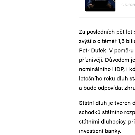
2. 5. 202
Za posledních pět let
zvýšilo o téměř 1,5 bi
Petr Dufek. V poměru
příznivěji. Důvodem je
nominálního HDP, i k
letošního roku dluh st
a bude odpovídat zhr
Státní dluh je tvořen
schodků státního roz
státními dluhopisy, 
investiční banky.