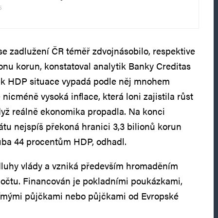
5
 se zadlužení ČR téměř zdvojnásobilo, respektive
lionu korun, konstatoval analytik Banky Creditas
 k HDP situace vypadá podle něj mnohem
 nicméně vysoká inflace, která loni zajistila růst
dyž reálně ekonomika propadla. Na konci
átu nejspíš překoná hranici 3,3 bilionů korun
uba 44 procentům HDP, odhadl.
 dluhy vlády a vzniká především hromaděním
počtu. Financován je pokladními poukázkami,
přímými půjčkami nebo půjčkami od Evropské