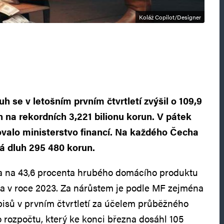
Koláž Copilot/Designer
uh se v letošním prvním čtvrtletí zvýšil o 109,9
n na rekordních 3,221 bilionu korun. V pátek
valo ministerstvo financí. Na každého Čecha
dá dluh 295 480 korun.
la na 43,6 procenta hrubého domácího produktu
a v roce 2023. Za nárůstem je podle MF zejména
pisů v prvním čtvrtletí za účelem průběžného
o rozpočtu, který ke konci března dosáhl 105