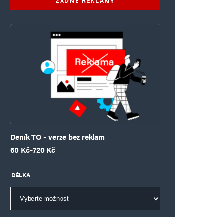
ŽÁDNÉ REKLAMY
Deník TO – verze bez reklam
Rozpětí cen: 60 Kč až 720 Kč
60
Kč
–
720
Kč
DÉLKA