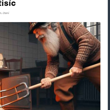
isíc
n. čtení