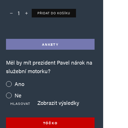
PŘIDAT DO KOŠÍKU
Deník TO – verze bez reklam množství
Alternative:
ANKETY
Měl by mít prezident Pavel nárok na
služební motorku?
Ano
Ne
Zobrazit výsledky
HLASOVAT
TÓČKO