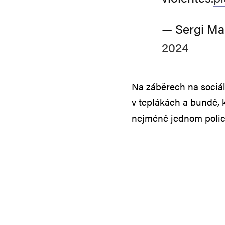
— Sergi Ma
2024
Na záběrech na sociál
v teplákách a bundě, 
nejméně jednom policis