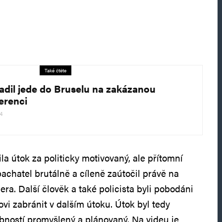
Také čtěte
adil jede do Bruselu na zakázanou
erenci
24
la útok za politicky motivovaný, ale přítomní
pachatel brutálně a cíleně zaútočil právě na
ra. Další člověk a také policista byli pobodáni
ovi zabránit v dalším útoku. Útok byl tedy
bností promyšlený a plánovaný. Na videu je