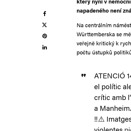
který nyní v nemocnici
napadeného není znám
Na centrálním náměstí
Württemberska se měla
veřejně kritický k ry
počtu ústupků politi
ATENCIÓ 14.
el polític 
crític amb 
a Manheim
‼️⚠️ Imatge
violentes.
p