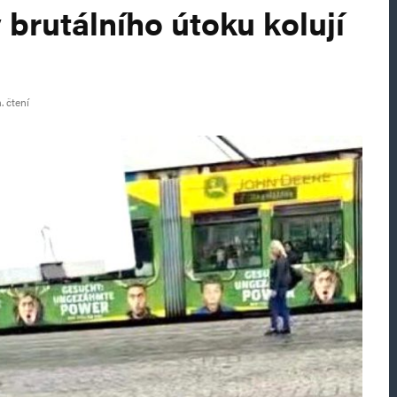
 brutálního útoku kolují
. čtení