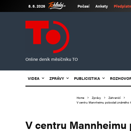
8. 8. 2026
Počasí
Ankety
Předplatn
Online deník měsíčníku TO
VIDEA
ZPRÁVY
PUBLICISTIKA
ROZHOVO
Home
Zprávy
Zahraničí
V centru Mannheimu pobodali známého krit
V centru Mannheimu 