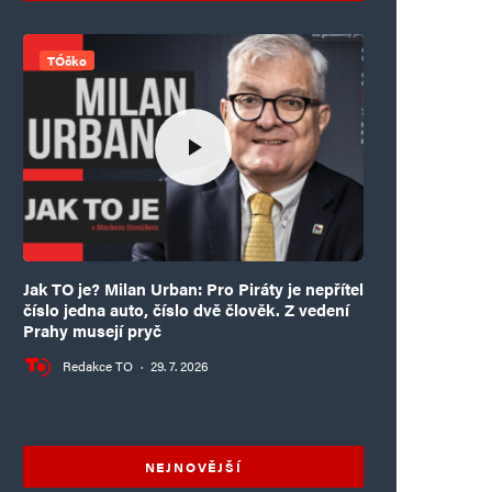
TÓčko
Jak TO je? Milan Urban: Pro Piráty je nepřítel
číslo jedna auto, číslo dvě člověk. Z vedení
Prahy musejí pryč
Redakce TO
·
29. 7. 2026
NEJNOVĚJŠÍ