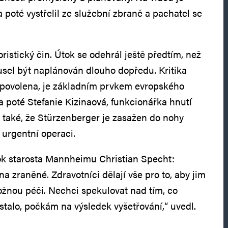
ta poté vystřelil ze služební zbraně a pachatel se
oristický čin. Útok se odehrál ještě předtím, než
sel být naplánován dlouho dopředu. Kritika
 povolena, je základním prvkem evropského
la poté Stefanie Kizinaová, funkcionářka hnutí
 také, že Stürzenberger je zasažen do nohy
 urgentní operaci.
tok starosta Mannheimu Christian Specht:
 zraněné. Zdravotníci dělají vše pro to, aby jim
možnou péči. Nechci spekulovat nad tím, co
stalo, počkám na výsledek vyšetřování,“ uvedl.