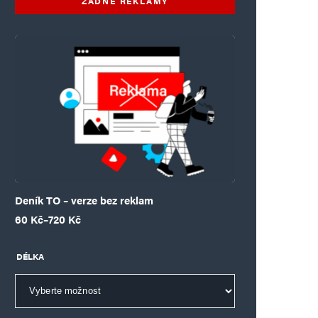
ŽÁDNÉ REKLAMY
Deník TO – verze bez reklam
Rozpětí cen: 60 Kč až 720 Kč
60
Kč
–
720
Kč
DÉLKA