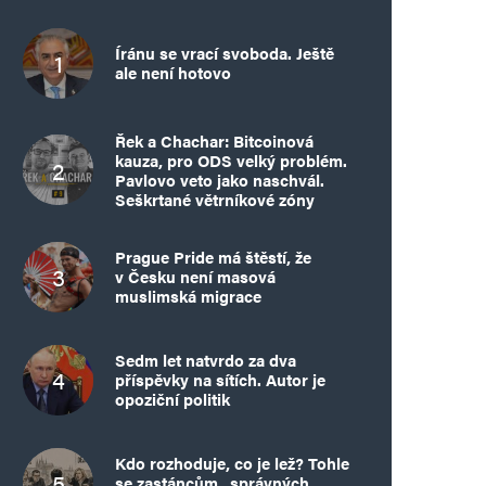
Íránu se vrací svoboda. Ještě
ale není hotovo
Řek a Chachar: Bitcoinová
kauza, pro ODS velký problém.
Pavlovo veto jako naschvál.
Seškrtané větrníkové zóny
Prague Pride má štěstí, že
v Česku není masová
muslimská migrace
Sedm let natvrdo za dva
příspěvky na sítích. Autor je
opoziční politik
Kdo rozhoduje, co je lež? Tohle
se zastáncům „správných