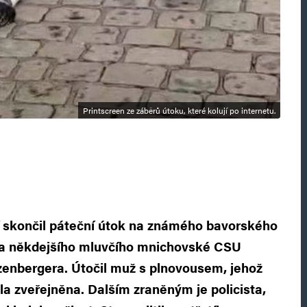
Printscreen ze záběrů útoku, které kolují po internetu.
dí skončil páteční útok na známého bavorského
u a někdejšího mluvčího mnichovské CSU
zenbergera. Útočil muž s plnovousem, jehož
la zveřejněna. Dalším zraněným je policista,