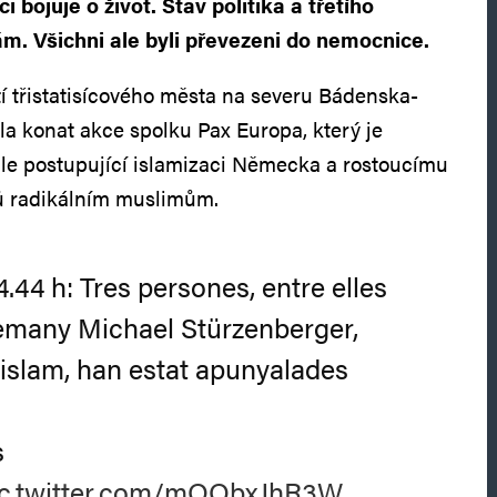
 bojuje o život. Stav politika a třetího
. Všichni ale byli převezeni do nemocnice.
 třistatisícového města na severu Bádenska-
 konat akce spolku Pax Europa, který je
chle postupující islamizaci Německa a rostoucímu
ků radikálním muslimům.
44 h: Tres persones, entre elles
alemany Michael Stürzenberger,
l’islam, han estat apunyalades
.
s
ic.twitter.com/mQObxJhR3W