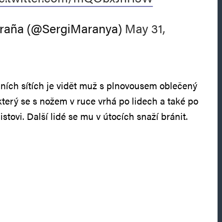
raña (@SergiMaranya)
May 31,
ních sítích je vidět muž s plnovousem oblečený
který se s nožem v ruce vrhá po lidech a také po
tovi. Další lidé se mu v útocích snaží bránit.