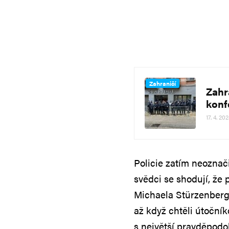
Zahraničí
Zahr
konf
17. 4. 20
Policie zatím neoznači
svědci se shodují, že 
Michaela Stürzenberge
až když chtěli útočník
s největší pravděpodo