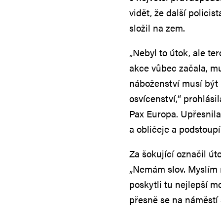
vidět, že další policis
složil na zem.
„Nebyl to útok, ale ter
akce vůbec začala, mu
náboženství musí být
osvícenství,“ prohlási
Pax Europa. Upřesnila
a obličeje a podstoupí
Za šokující označil ú
„Nemám slov. Myslím na
poskytli tu nejlepší 
přesně se na náměstí 