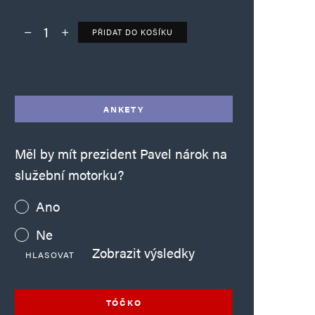
PŘIDAT DO KOŠÍKU
Deník TO – verze bez reklam množství
Alternative:
ANKETY
Měl by mít prezident Pavel nárok na
služební motorku?
Ano
Ne
Zobrazit výsledky
HLASOVAT
TÓČKO