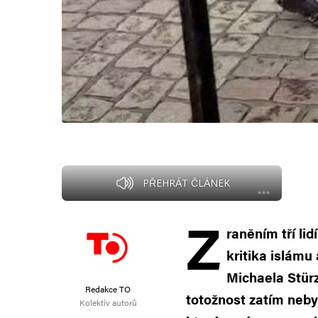
PŘEHRÁT ČLÁNEK
Z
raněním tří li
kritika islám
Michaela Stür
Redakce TO
totožnost zatím neby
Kolektiv autorů