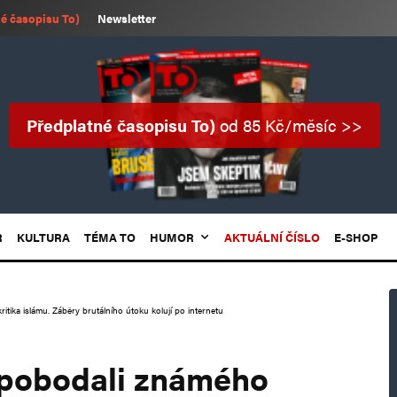
é časopisu To)
Newsletter
Předplatné časopisu To)
od 85 Kč/měsíc >>
R
KULTURA
TÉMA TO
HUMOR
AKTUÁLNÍ ČÍSLO
E-SHOP
ika islámu. Záběry brutálního útoku kolují po internetu
pobodali známého