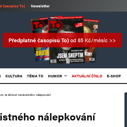
é časopisu To)
Newsletter
Předplatné časopisu To)
od 85 Kč/měsíc >>
R
KULTURA
TÉMA TO
HUMOR
AKTUÁLNÍ ČÍSLO
E-SHOP
ch, ta lehkost nenávistného nálepkování
vistného nálepkování