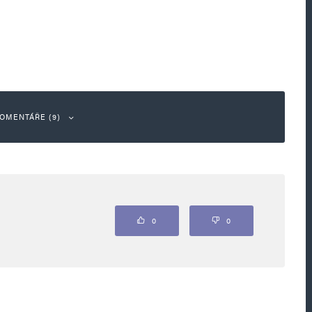
OMENTÁŘE (9)
Odpovědět
0
0
rostředí byly falešné: podvody na řidičích
lo, že šlo většinou o ekoprojekty, které byly
zníky, motoristy a měly jediný cíl: okrádat
 emise CO2 zřejmě natekly do kapes podvodníků