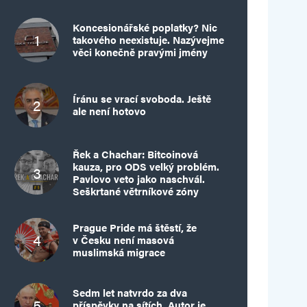
Koncesionářské poplatky? Nic
takového neexistuje. Nazývejme
věci konečně pravými jmény
Íránu se vrací svoboda. Ještě
ale není hotovo
Řek a Chachar: Bitcoinová
kauza, pro ODS velký problém.
Pavlovo veto jako naschvál.
Seškrtané větrníkové zóny
Prague Pride má štěstí, že
v Česku není masová
muslimská migrace
Sedm let natvrdo za dva
příspěvky na sítích. Autor je