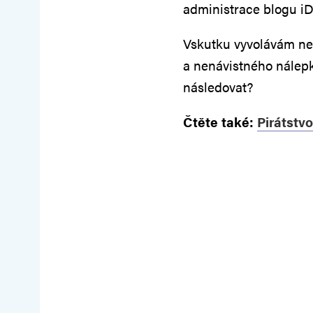
administrace blogu i
Vskutku vyvolávám nen
a nenávistného nálepk
následovat?
Čtěte také:
Pirátstvo