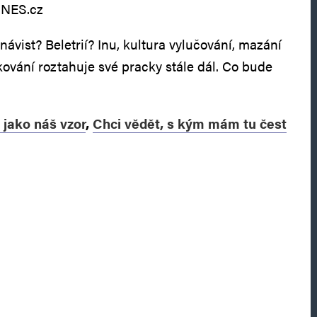
DNES.cz
ávist? Beletrií? Inu, kultura vylučování, mazání
ování roztahuje své pracky stále dál. Co bude
 jako náš vzor
,
Chci vědět, s kým mám tu čest