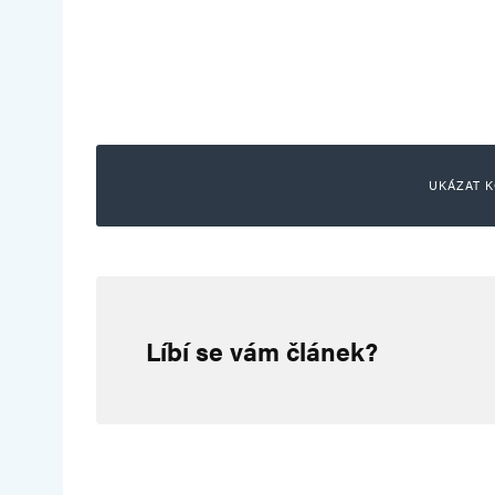
UKÁZAT K
hloubal
17. 7. 2024 (10:48)
Líbí se vám článek?
Projekty na ochranu životního p
s kompenzací CO2. Nyní se ukáza
založeny s úmyslem podvést záka
peníze. kompenzační platby za