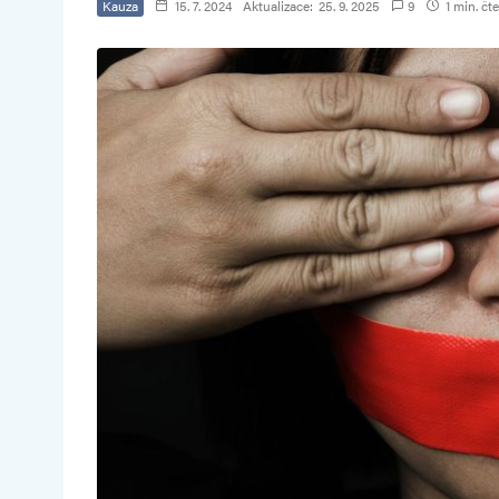
Kauza
15. 7. 2024
Aktualizace:
25. 9. 2025
9
1 min. čte