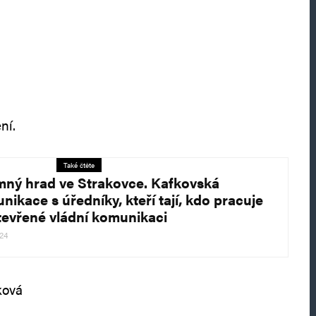
ní.
Také čtěte
mný hrad ve Strakovce. Kafkovská
nikace s úředníky, kteří tají, kdo pracuje
tevřené vládní komunikaci
024
ková