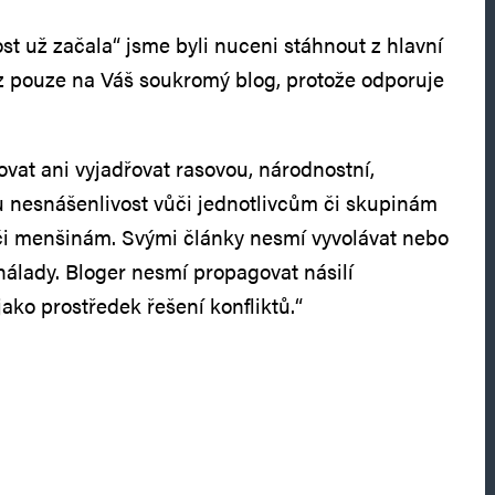
t už začala“ jsme byli nuceni stáhnout z hlavní
z pouze na Váš soukromý blog, protože odporuje
vat ani vyjadřovat rasovou, národnostní,
 nesnášenlivost vůči jednotlivcům či skupinám
či menšinám. Svými články nesmí vyvolávat nebo
nálady. Bloger nesmí propagovat násilí
jako prostředek řešení konfliktů.“