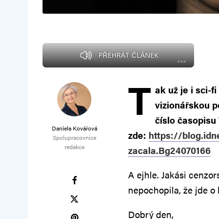
PŘEHRÁT ČLÁNEK
T
ak už je i sci-
vizionářskou p
číslo časopisu 
Daniela Kovářová
zde:
https://blog.id
Spolupracovnice
redakce
zacala.Bg24070166
A ejhle. Jakási cenzo
nepochopila, že jde o b
Dobrý den,