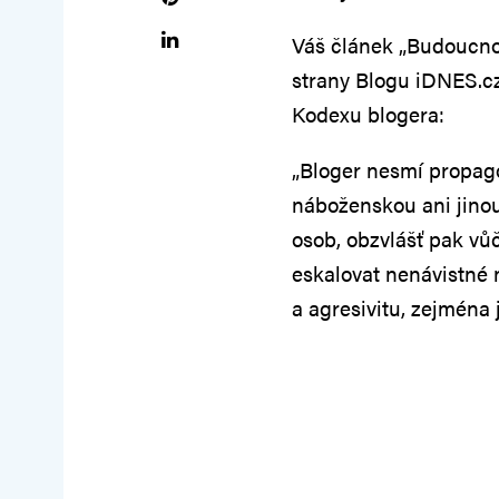
Váš článek „Budoucnos
strany Blogu iDNES.c
Kodexu blogera:
„Bloger nesmí propago
náboženskou ani jinou
osob, obzvlášť pak vů
eskalovat nenávistné 
a agresivitu, zejména 