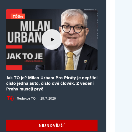
TÓčko
Jak TO je? Milan Urban: Pro Piráty je nepřítel
číslo jedna auto, číslo dvě člověk. Z vedení
Prahy musejí pryč
Redakce TO
·
29. 7. 2026
NEJNOVĚJŠÍ