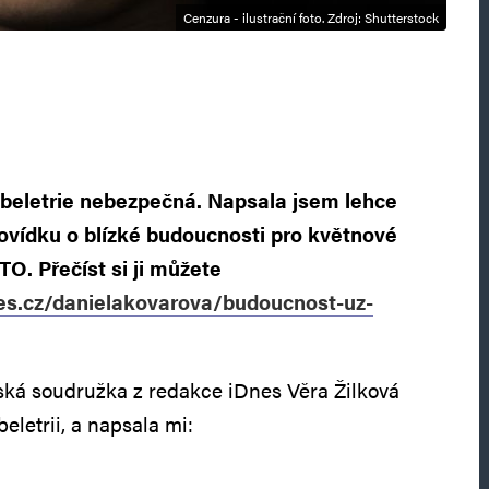
Cenzura - ilustrační foto. Zdroj: Shutterstock
fi beletrie nebezpečná. Napsala jsem lehce
ovídku o blízké budoucnosti pro květnové
TO. Přečíst si ji můžete
nes.cz/danielakovarova/budoucnost-uz-
rská soudružka z redakce iDnes Věra Žilková
eletrii, a napsala mi: