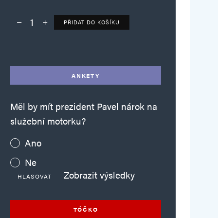
PŘIDAT DO KOŠÍKU
Deník TO – verze bez reklam množství
Alternative:
ANKETY
Měl by mít prezident Pavel nárok na
služební motorku?
Ano
Ne
Zobrazit výsledky
HLASOVAT
TÓČKO