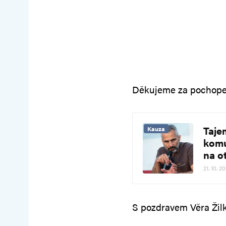
Děkujeme za pochope
Taje
Kauza
komu
na o
21. 10. 2
S pozdravem Věra Žil