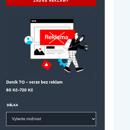
ŽÁDNÉ REKLAMY
Deník TO – verze bez reklam
Rozpětí cen: 60 Kč až 720 Kč
60
Kč
–
720
Kč
DÉLKA