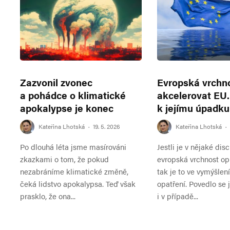
Zazvonil zvonec
Evropská vrchn
a pohádce o klimatické
akcelerovat EU.
apokalypse je konec
k jejímu úpadk
Kateřina Lhotská
·
19. 5. 2026
Kateřina Lhotská
·
Po dlouhá léta jsme masírováni
Jestli je v nějaké disc
zkazkami o tom, že pokud
evropská vrchnost op
nezabráníme klimatické změně,
tak je to ve vymýšlen
čeká lidstvo apokalypsa. Teď však
opatření. Povedlo se j
prasklo, že ona...
i v případě...