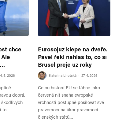
ost chce
Eurosojuz klepe na dveře.
 Ale
Pavel řekl nahlas to, co si
u…
Brusel přeje už roky
4. 5. 2026
Kateřina Lhotská
·
27. 4. 2026
iplíně
Celou historií EU se táhne jako
ravdu dobrá,
červená nit snaha evropské
í škodlivých
vrchnosti postupně posilovat své
í to
pravomoci na úkor pravomocí
členských států....