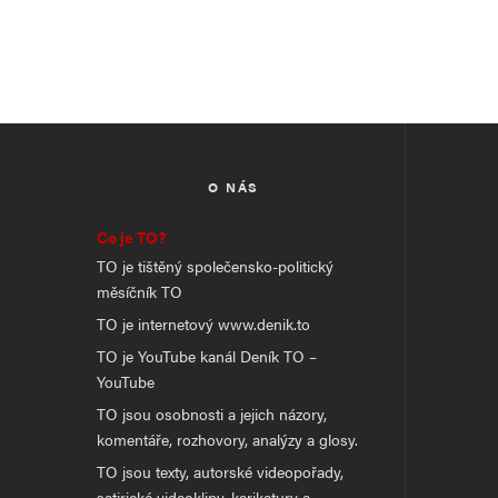
O NÁS
Co je TO?
TO je tištěný společensko-politický
měsíčník TO
TO je internetový www.denik.to
TO je YouTube kanál Deník TO –
YouTube
TO jsou osobnosti a jejich názory,
komentáře, rozhovory, analýzy a glosy.
TO jsou texty, autorské videopořady,
satirické videoklipy, karikatury a