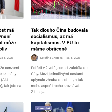
ost má
Tak dlouho Čína budovala
vnění
socialismus, až má
ut může
kapitalismus. V EU to
oliv
máme obráceně
31. 5. 2026
Kateřina Lhotská
·
26. 5. 2026
 že cenzurní
Potřetí v životě jsem si zaletěla do
e skončily
Číny. Mezi jednotlivými cestami
 (Akt
uplynulo zhruba deset let, a tak
), tak jste na
mohu aspoň trochu srovnávat.
Z toho,...
Komentář