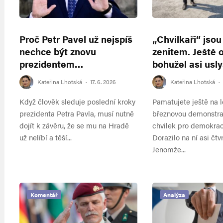
Proč Petr Pavel už nejspíš
„Chvilkaři“ jsou
nechce být znovu
zenitem. Ještě o
prezidentem…
bohužel asi usl
Kateřina Lhotská
·
17. 6. 2026
Kateřina Lhotská
·
Když člověk sleduje poslední kroky
Pamatujete ještě na l
prezidenta Petra Pavla, musí nutně
březnovou demonstra
dojít k závěru, že se mu na Hradě
chvilek pro demokrac
už nelíbí a těší...
Dorazilo na ní asi čtvr
Jenomže...
Komentář
Analýza