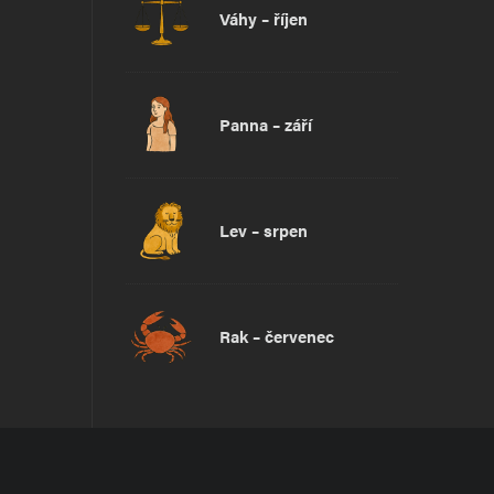
Váhy – říjen
Panna – září
Lev – srpen
Rak – červenec