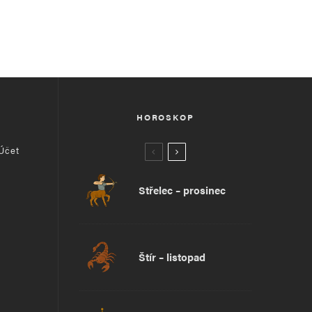
HOROSKOP
 Účet
Střelec – prosinec
Štír – listopad