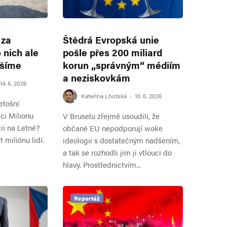
 za
Štědrá Evropská unie
 nich ale
pošle přes 200 miliard
yšíme
korun „správným“ médiím
a neziskovkám
14. 6. 2026
Kateřina Lhotská
·
10. 6. 2026
etošní
ci Milionu
V Bruselu zřejmě usoudili, že
ii na Letné?
občané EU nepodporují woke
t miliónu lidí.
ideologii s dostatečným nadšením,
a tak se rozhodli jim ji vtlouci do
hlavy. Prostřednictvím...
Reportáž