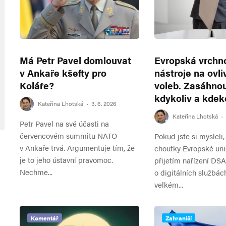
Má Petr Pavel domlouvat
Evropská vrchn
v Ankaře kšefty pro
nástroje na ovli
Koláře?
voleb. Zasáhno
kdykoliv a kdek
Kateřina Lhotská
·
3. 6. 2026
Kateřina Lhotská
·
Petr Pavel na své účasti na
červencovém summitu NATO
Pokud jste si mysleli,
v Ankaře trvá. Argumentuje tím, že
choutky Evropské uni
je to jeho ústavní pravomoc.
přijetím nařízení DSA
Nechme...
o digitálních službách
velkém...
Komentář
Zahraničí