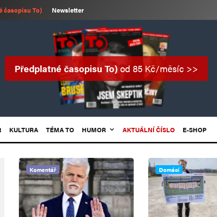
é časopisu To)
Newsletter
Předplatné časopisu To)
od 85 Kč/měsíc >>
R
KULTURA
TÉMA TO
HUMOR
AKTUÁLNÍ ČÍSLO
E-SHOP
Komentář
Domácí