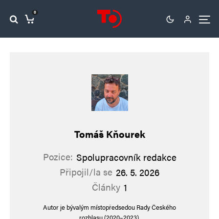
0
Tomáš Kňourek
Pozice:
Spolupracovník redakce
Připojil/la se
26. 5. 2026
Články
1
Autor je bývalým místopředsedou Rady Českého
rozhlasu (2020–2023).