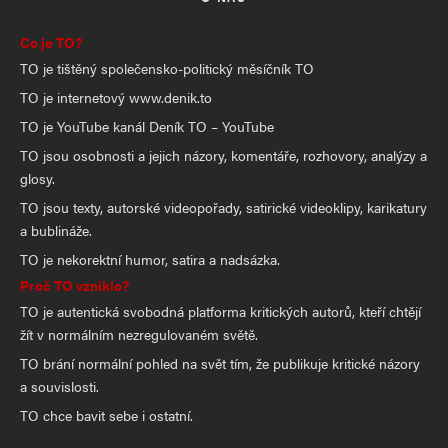
Co je TO?
TO je tištěný společensko-politický měsíčník TO
TO je internetový www.denik.to
TO je YouTube kanál Deník TO – YouTube
TO jsou osobnosti a jejich názory, komentáře, rozhovory, analýzy a
glosy.
TO jsou texty, autorské videopořady, satirické videoklipy, karikatury
a bublináže.
TO je nekorektní humor, satira a nadsázka.
Proč TO vzniklo?
TO je autentická svobodná platforma kritických autorů, kteří chtějí
žít v normálním nezregulovaném světě.
TO brání normální pohled na svět tím, že publikuje kritické názory
a souvislosti.
TO chce bavit sebe i ostatní.