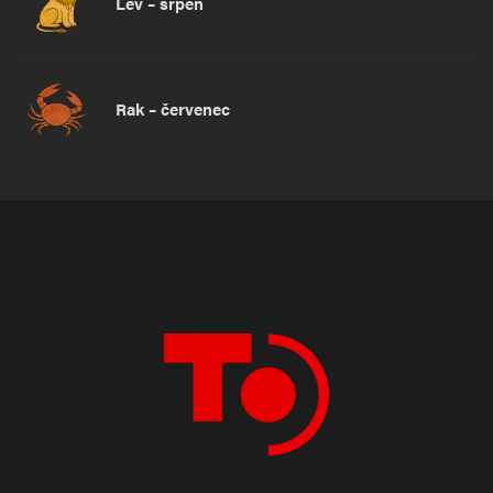
Lev – srpen
Rak – červenec