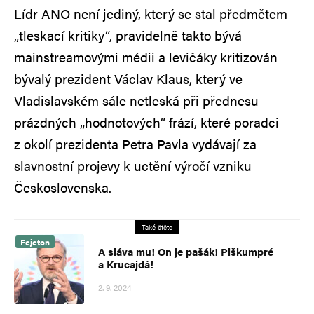
Lídr ANO není jediný, který se stal předmětem
„tleskací kritiky“, pravidelně takto bývá
mainstreamovými médii a levičáky kritizován
bývalý prezident Václav Klaus, který ve
Vladislavském sále netleská při přednesu
prázdných „hodnotových“ frází, které poradci
z okolí prezidenta Petra Pavla vydávají za
slavnostní projevy k uctění výročí vzniku
Československa.
Také čtěte
Fejeton
A sláva mu! On je pašák! Piškumpré
a Krucajdá!
2. 9. 2024