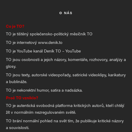
O NÁS
Co je TO?
TO je tištěný společensko-politický měsíčník TO
TO je internetový www.denik.to
TO je YouTube kanál Deník TO – YouTube
TO jsou osobnosti a jejich názory, komentáře, rozhovory, analýzy a
glosy.
TO jsou texty, autorské videopořady, satirické videoklipy, karikatury
a bublináže.
TO je nekorektní humor, satira a nadsázka.
Proč TO vzniklo?
TO je autentická svobodná platforma kritických autorů, kteří chtějí
žít v normálním nezregulovaném světě.
TO brání normální pohled na svět tím, že publikuje kritické názory
a souvislosti.