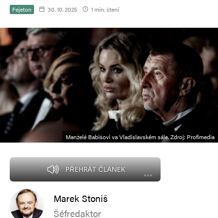
Fejeton
30. 10. 2025
1 min. čtení
Manželé Babišovi va Vladislavském sále. Zdroj: Profimedia
PŘEHRÁT ČLÁNEK
Marek Stoniš
Šéfredaktor