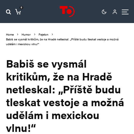
0
Home
Humor
Fejeton
Babiš se vysmál kritikům, že na Hradě netleskal: „Příště budu tleskat vestoje a možná
udělám i mexickou vlnu!“
Babiš se vysmál
kritikům, že na Hradě
netleskal: „Příště budu
tleskat vestoje a možná
udělám i mexickou
vlnu!“