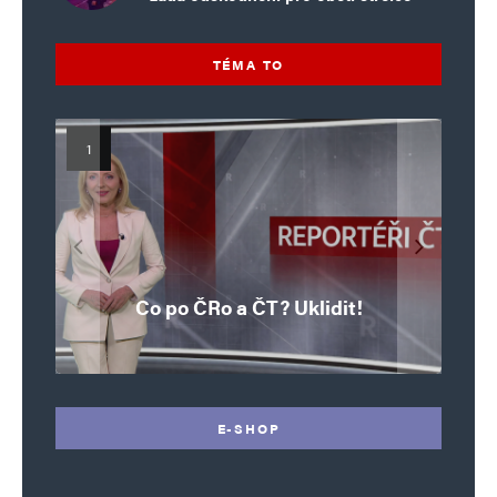
TÉMA TO
Islamistický teror v EU, 6. díl:
Mýty o Václavu Klausovi:
Vymíráme a politici lžou:
Islamistický teror v EU, 5. díl:
Brutální poprava 85letého
Pivo, jazz, hádky, loajalita
porodnost nezachrání
katolického kněze Jacquese
Pim Fortuyn: Muž, který se
Krvavé oslavy pádu Bastily
dotace, byty ani zkrácené
i humor. Jakl boří legendy
Co po ČRo a ČT? Uklidit!
o bývalém prezidentovi
nestihl stát premiérem
Hamela
úvazky
v Nice
E-SHOP