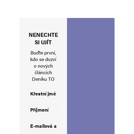
NENECHTE
Jméno
*
SI UJÍT
Buďte první,
kdo se dozví
o nových
E-mail
*
Webová stránka
článcích
Deníku TO
Uložit do prohlížeče jméno, e-mail a webovou stránku pro budoucí
komentáře.
Informujte mě o nových komentářích e-mailem.
Informujte mě o nových příspěvcích e-mailem.