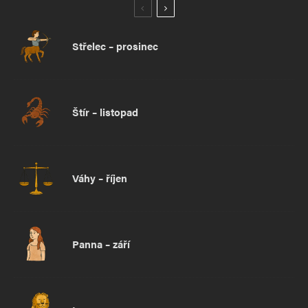
Střelec – prosinec
Štír – listopad
Váhy – říjen
Panna – září