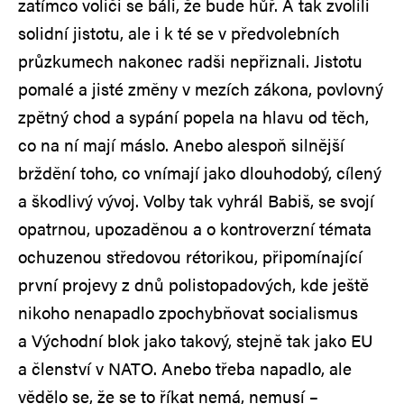
zatímco voliči se báli, že bude hůř. A tak zvolili
solidní jistotu, ale i k té se v předvolebních
průzkumech nakonec radši nepřiznali. Jistotu
pomalé a jisté změny v mezích zákona, povlovný
zpětný chod a sypání popela na hlavu od těch,
co na ní mají máslo. Anebo alespoň silnější
brždění toho, co vnímají jako dlouhodobý, cílený
a škodlivý vývoj. Volby tak vyhrál Babiš, se svojí
opatrnou, upozaděnou a o kontroverzní témata
ochuzenou středovou rétorikou, připomínající
první projevy z dnů polistopadových, kde ještě
nikoho nenapadlo zpochybňovat socialismus
a Východní blok jako takový, stejně tak jako EU
a členství v NATO. Anebo třeba napadlo, ale
vědělo se, že se to říkat nemá, nemusí –