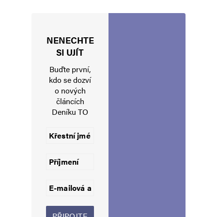
NENECHTE
Jméno
*
SI UJÍT
Buďte první,
kdo se dozví
o nových
E-mail
*
Webová stránka
článcích
Deníku TO
Uložit do prohlížeče jméno, e-mail a webovou stránku pro budoucí
komentáře.
Informujte mě o nových komentářích e-mailem.
Informujte mě o nových příspěvcích e-mailem.
Alternative: