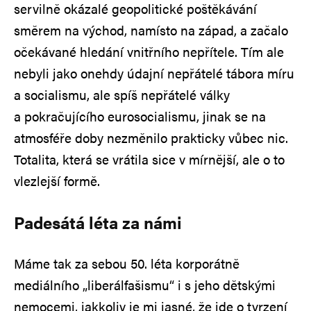
servilně okázalé geopolitické poštěkávání
směrem na východ, namísto na západ, a začalo
očekávané hledání vnitřního nepřítele. Tím ale
nebyli jako onehdy údajní nepřátelé tábora míru
a socialismu, ale spíš nepřátelé války
a pokračujícího eurosocialismu, jinak se na
atmosféře doby nezměnilo prakticky vůbec nic.
Totalita, která se vrátila sice v mírnější, ale o to
vlezlejší formě.
Padesátá léta za námi
Máme tak za sebou 50. léta korporátně
mediálního „liberálfašismu“ i s jeho dětskými
nemocemi, jakkoliv je mi jasné, že jde o tvrzení