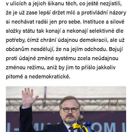
v ulicích a jejich šikanu těch, co ještě nezjistili,
že je už zase lepší držet mlč a protivládní názory
si nechávat radši jen pro sebe. Instituce a silové
složky státu tak konají a nekonají selektivně dle
potřeby, čímž chrání údajnou demokracii, ale už
občanům nesdělují, že na jejím odchodu. Bojují
proti údajné změně systému zcela neúdajnou
změnou režimu, aniž by jim to přišlo jakkoliv
pitomé a nedemokratické.