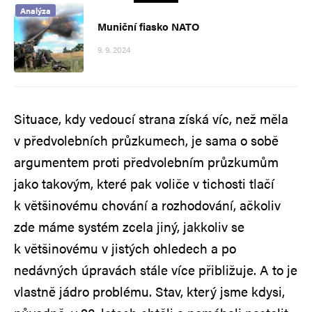
Analýza
Muniční fiasko NATO
9. 9. 2024
Situace, kdy vedoucí strana získá víc, než měla
v předvolebních průzkumech, je sama o sobě
argumentem proti předvolebním průzkumům
jako takovým, které pak voliče v tichosti tlačí
k většinovému chování a rozhodování, ačkoliv
zde máme systém zcela jiný, jakkoliv se
k většinovému v jistých ohledech a po
nedávných úpravách stále více přibližuje. A to je
vlastně jádro problému. Stav, který jsme kdysi,