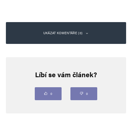
UKÁZAT KOMENTÁŘE (0)
Napsat komentář
Líbí se vám článek?
Vaše e-mailová adresa nebude zveřejněna.
Vyžadované informace jsou
označeny
*
Komentář
*
0
0