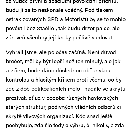
za vůbec první a absolutní povolební prioritu,
budu jí za to neskonale vděčný. Pod tlakem
ostrakizovaných SPD a Motoristů by se to mohlo
povést i bez Stačilo!, tak budu držet palce, ale
zároveň všechny její kroky pečlivě sledovat.
Vyhráli jsme, ale poločas začíná. Není důvod
brečet, měl by být lepší než ten minulý, ale jak
a v čem, bude dáno důslednou občanskou
kontrolou a hlasitým křikem proti všemu, co by
zde z dob pětikoaličních mělo i nadále ve skrytu
přežívat, ať už v podobě různých havlovských
starých struktur, podivných vládních odborů či
skrytě vlivových organizací. Kdo snad ještě
pochybuje, zda šlo tedy o výhru, či nikoliv, a zda