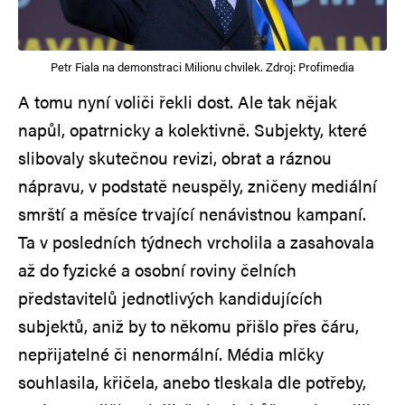
Petr Fiala na demonstraci Milionu chvilek. Zdroj: Profimedia
A tomu nyní voliči řekli dost. Ale tak nějak
napůl, opatrnicky a kolektivně. Subjekty, které
slibovaly skutečnou revizi, obrat a ráznou
nápravu, v podstatě neuspěly, zničeny mediální
smrští a měsíce trvající nenávistnou kampaní.
Ta v posledních týdnech vrcholila a zasahovala
až do fyzické a osobní roviny čelních
představitelů jednotlivých kandidujících
subjektů, aniž by to někomu přišlo přes čáru,
nepřijatelné či nenormální. Média mlčky
souhlasila, křičela, anebo tleskala dle potřeby,