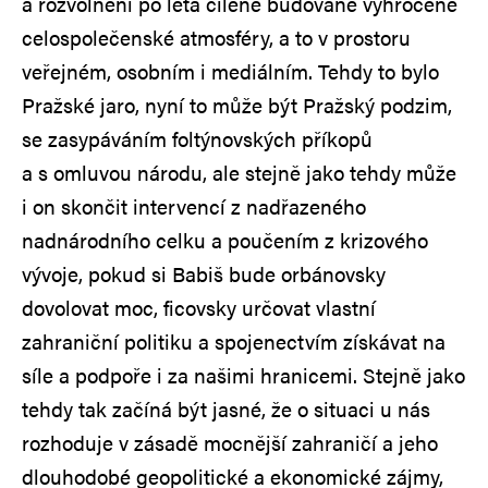
a rozvolnění po léta cíleně budované vyhrocené
celospolečenské atmosféry, a to v prostoru
veřejném, osobním i mediálním. Tehdy to bylo
Pražské jaro, nyní to může být Pražský podzim,
se zasypáváním foltýnovských příkopů
a s omluvou národu, ale stejně jako tehdy může
i on skončit intervencí z nadřazeného
nadnárodního celku a poučením z krizového
vývoje, pokud si Babiš bude orbánovsky
dovolovat moc, ficovsky určovat vlastní
zahraniční politiku a spojenectvím získávat na
síle a podpoře i za našimi hranicemi. Stejně jako
tehdy tak začíná být jasné, že o situaci u nás
rozhoduje v zásadě mocnější zahraničí a jeho
dlouhodobé geopolitické a ekonomické zájmy,