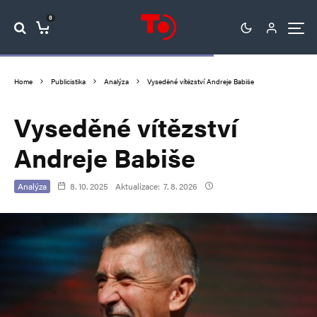
0
Home
Publicistika
Analýza
Vyseděné vítězství Andreje Babiše
Vyseděné vítězství
Andreje Babiše
Analýza
8. 10. 2025
Aktualizace:
7. 8. 2026