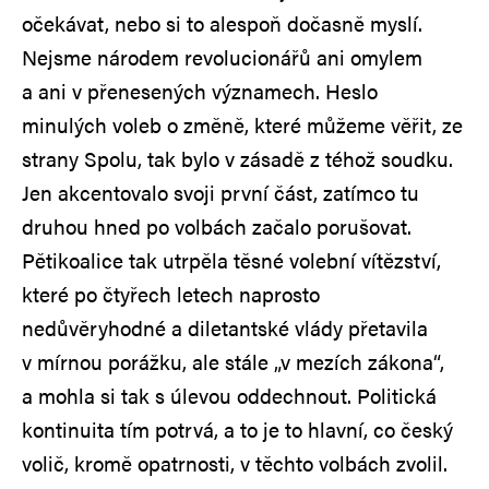
očekávat, nebo si to alespoň dočasně myslí.
Nejsme národem revolucionářů ani omylem
a ani v přenesených významech. Heslo
minulých voleb o změně, které můžeme věřit, ze
strany Spolu, tak bylo v zásadě z téhož soudku.
Jen akcentovalo svoji první část, zatímco tu
druhou hned po volbách začalo porušovat.
Pětikoalice tak utrpěla těsné volební vítězství,
které po čtyřech letech naprosto
nedůvěryhodné a diletantské vlády přetavila
v mírnou porážku, ale stále „v mezích zákona“,
a mohla si tak s úlevou oddechnout. Politická
kontinuita tím potrvá, a to je to hlavní, co český
volič, kromě opatrnosti, v těchto volbách zvolil.