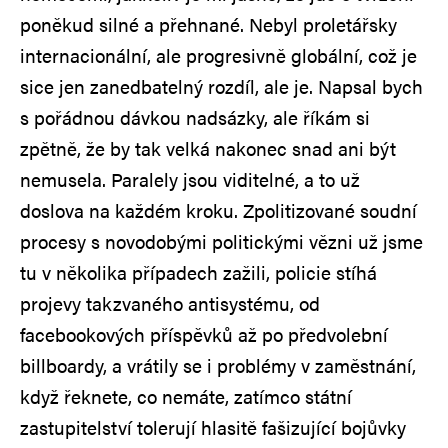
poněkud silné a přehnané. Nebyl proletářsky
internacionální, ale progresivně globální, což je
sice jen zanedbatelný rozdíl, ale je. Napsal bych
s pořádnou dávkou nadsázky, ale říkám si
zpětně, že by tak velká nakonec snad ani být
nemusela. Paralely jsou viditelné, a to už
doslova na každém kroku. Zpolitizované soudní
procesy s novodobými politickými vězni už jsme
tu v několika případech zažili, policie stíhá
projevy takzvaného antisystému, od
facebookových příspěvků až po předvolební
billboardy, a vrátily se i problémy v zaměstnání,
když řeknete, co nemáte, zatímco státní
zastupitelství tolerují hlasitě fašizující bojůvky