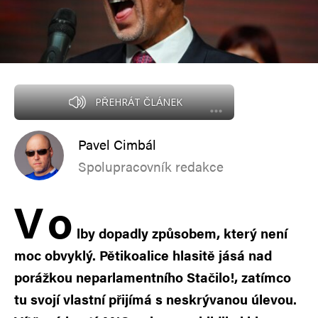
PŘEHRÁT ČLÁNEK
Pavel Cimbál
Spolupracovník redakce
V
o
lby dopadly způsobem, který není
moc obvyklý. Pětikoalice hlasitě jásá nad
porážkou neparlamentního Stačilo!, zatímco
tu svojí vlastní přijímá s neskrývanou úlevou.