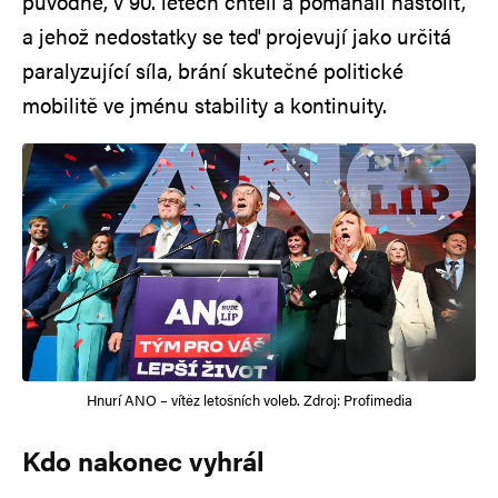
původně, v 90. letech chtěli a pomáhali nastolit,
a jehož nedostatky se teď projevují jako určitá
paralyzující síla, brání skutečné politické
mobilitě ve jménu stability a kontinuity.
Hnurí ANO – vítěz letošních voleb. Zdroj: Profimedia
Kdo nakonec vyhrál