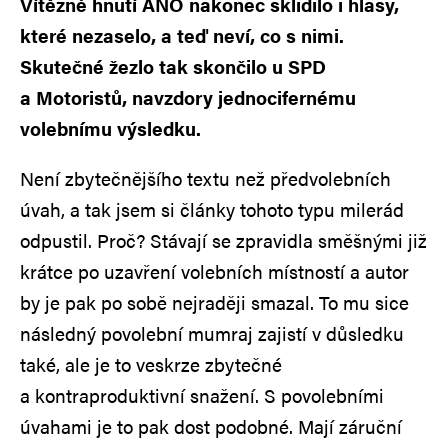
Vítězné hnutí ANO nakonec sklidilo i hlasy,
které nezaselo, a teď neví, co s nimi.
Skutečné žezlo tak skončilo u SPD
a Motoristů, navzdory jednocifernému
volebnímu výsledku.
Není zbytečnějšího textu než předvolebních
úvah, a tak jsem si články tohoto typu milerád
odpustil. Proč? Stávají se zpravidla směšnými již
krátce po uzavření volebních místností a autor
by je pak po sobě nejraději smazal. To mu sice
následný povolební mumraj zajistí v důsledku
také, ale je to veskrze zbytečné
a kontraproduktivní snažení. S povolebními
úvahami je to pak dost podobné. Mají záruční