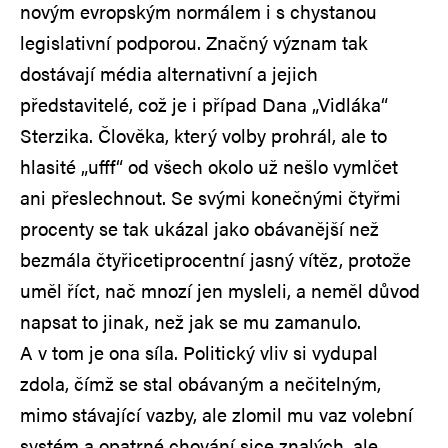
novým evropským normálem i s chystanou
legislativní podporou. Značný význam tak
dostávají média alternativní a jejich
představitelé, což je i případ Dana „Vidláka“
Sterzika. Člověka, který volby prohrál, ale to
hlasité „ufff“ od všech okolo už nešlo vymlčet
ani přeslechnout. Se svými konečnými čtyřmi
procenty se tak ukázal jako obávanější než
bezmála čtyřicetiprocentní jasný vítěz, protože
uměl říct, nač mnozí jen mysleli, a neměl důvod
napsat to jinak, než jak se mu zamanulo.
A v tom je ona síla. Politický vliv si vydupal
zdola, čímž se stal obávaným a nečitelným,
mimo stávající vazby, ale zlomil mu vaz volební
systém a opatrné chování sice znalých, ale