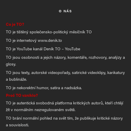
O NÁS
Co je TO?
TO je tištěný společensko-politický měsíčník TO
TO je internetový www.denik.to
TO je YouTube kanál Deník TO – YouTube
TO jsou osobnosti a jejich názory, komentáře, rozhovory, analýzy a
glosy.
TO jsou texty, autorské videopořady, satirické videoklipy, karikatury
a bublináže.
TO je nekorektní humor, satira a nadsázka.
Proč TO vzniklo?
TO je autentická svobodná platforma kritických autorů, kteří chtějí
žít v normálním nezregulovaném světě.
TO brání normální pohled na svět tím, že publikuje kritické názory
a souvislosti.