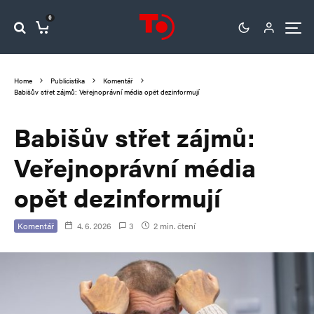
0
Home
Publicistika
Komentář
Babišův střet zájmů: Veřejnoprávní média opět dezinformují
Babišův střet zájmů:
Veřejnoprávní média
opět dezinformují
Komentář
4. 6. 2026
3
2 min. čtení