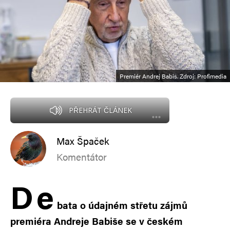
Premiér Andrej Babiš. Zdroj: Profimedia
PŘEHRÁT ČLÁNEK
Max Špaček
Komentátor
D
e
bata o údajném střetu zájmů
premiéra Andreje Babiše se v českém