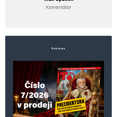
Komentátor
E-mail
*
Webová stránka
Uložit do prohlížeče jméno, e-mail a webovou stránku pro budoucí
komentáře.
Reklama
Informujte mě o nových komentářích e-mailem.
Informujte mě o nových příspěvcích e-mailem.
Alternative: