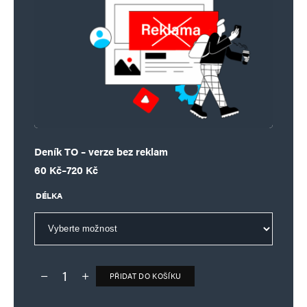
Deník TO – verze bez reklam
Rozpětí cen: 60 Kč až 720 Kč
60
Kč
–
720
Kč
DÉLKA
PŘIDAT DO KOŠÍKU
Deník TO – verze bez reklam množství
Alternative: