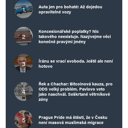
Auta jen pro bohaté: Až dojedou
opravitelné vozy
Koncesionářské poplatky? Nic
takového neexistuje. Nazývejme věci
konečně pravými jmény
Íránu se vrací svoboda. Ještě ale není
hotovo
Řek a Chachar: Bitcoinová kauza, pro
ODS velký problém. Pavlovo veto
jako naschvál. Seškrtané větrníkové
zóny
Prague Pride má štěstí, že v Česku
není masová muslimská migrace