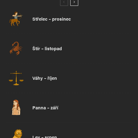
Střelec – prosinec
Štír – listopad
Váhy – říjen
Panna – září
Lev – srpen