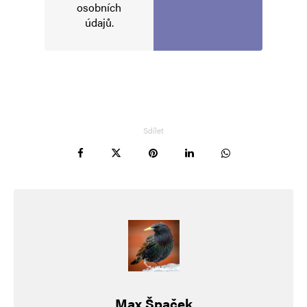
osobních
údajů
.
Napsat komentář
Vaše e-mailová adresa nebude zveřejněna.
Vyžadované informace jsou
označeny
*
Komentář
*
Sdílet
Jméno
*
Max Špaček