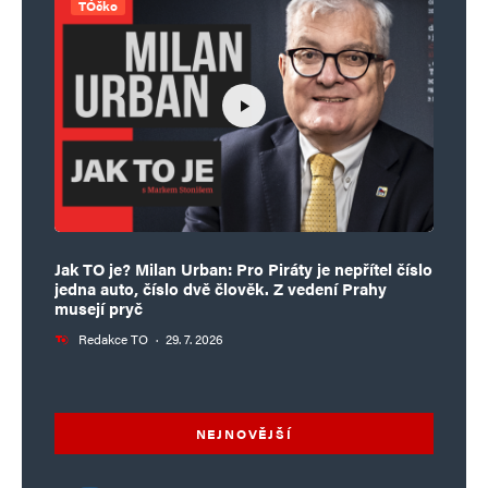
TÓčko
Jak TO je? Milan Urban: Pro Piráty je nepřítel číslo
jedna auto, číslo dvě člověk. Z vedení Prahy
musejí pryč
Redakce TO
·
29. 7. 2026
NEJNOVĚJŠÍ