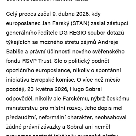
Celý proces začal 9. dubna 2026, kdy
europoslanec Jan Farský (STAN) zaslal zástupci
generálního ředitele DG REGIO soubor dotazů
týkajících se možného střetu zájmů Andreje
Babiše a právní účinnosti nového svěřenského
fondu RSVP Trust. Šlo o politický podnět
opozičního europoslance, nikoliv o spontánní
iniciativu Evropské komise. O více než měsíc
později, 20. května 2026, Hugo Sobral
odpověděl, nikoliv ale Farskému, nýbrž českému
ministerstvu pro místní rozvoj. Jeho dopis měl
předauditní, neformální charakter, neobsahoval
žádné právní závazky a Sobral ani neměl
pravomoc zastavit jakékoliv evropské platby.