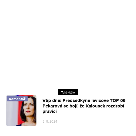
Také čtěte
Komentář
Vtip dne: Předsedkyně levicové TOP 09
Pekarová se bojí, že Kalousek rozdrobí
pravici
5. 9. 2024