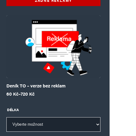
ŽÁDNÉ REKLAMY
Deník TO – verze bez reklam
Rozpětí cen: 60 Kč až 720 Kč
60
Kč
–
720
Kč
DÉLKA