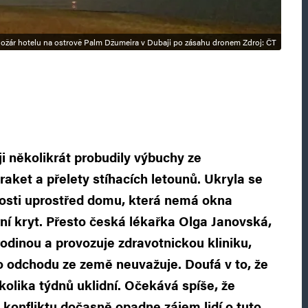
ožár hotelu na ostrově Palm Džumeira v Dubaji po zásahu dronem Zdroj: ČT
 ji několikrát probudily výbuchy ze
raket a přelety stíhacích letounů. Ukryla se
nosti uprostřed domu, která nemá okna
rní kryt. Přesto česká lékařka Olga Janovská,
 rodinou a provozuje zdravotnickou kliniku,
 odchodu ze země neuvažuje. Doufá v to, že
olika týdnů uklidní. Očekává spíše, že
 konfliktu dočasně opadne zájem lidí o tuto