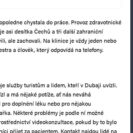
opoledne chystala do práce. Provoz zdravotnické
je asi desítka Čechů a tři další zahraniční
ili, ale zachovali. Na klinice je vždy jeden nebo
sestra a člověk, který odpovídá na telefony.
je služby turistům a lidem, kteří v Dubaji uvízli.
zl a má nějaké potíže, ať nás neváhá
d pro doplnění léku nebo pro nějakou
ékařka. Některé problémy je podle ní možné
rostřednictví videokonzultace, pokud by to bylo
íci přijet za pacientem. Kontakt najdou lidé na