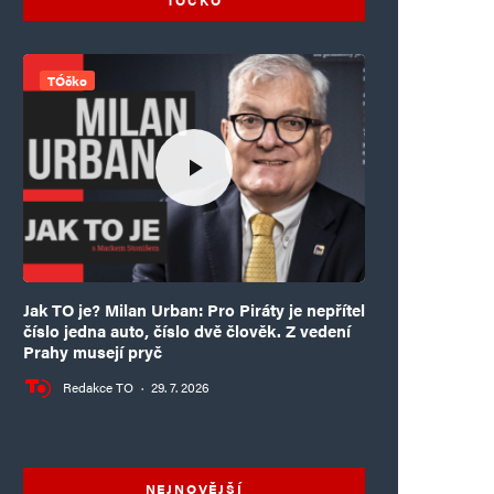
TÓčko
Jak TO je? Milan Urban: Pro Piráty je nepřítel
číslo jedna auto, číslo dvě člověk. Z vedení
Prahy musejí pryč
Redakce TO
·
29. 7. 2026
NEJNOVĚJŠÍ