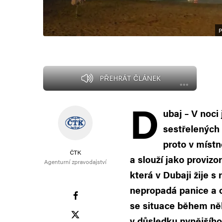
P
PŘEHRÁT ČLÁNEK
D
ubaj – V noci
sestřelených 
proto v míst
ČTK
a slouží jako provizo
Agenturní zpravodajství
která v Dubaji žije s
nepropadá panice a o
se situace během něk
v důsledku nynějšího