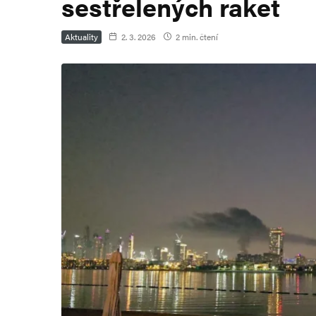
sestřelených raket
Aktuality
2. 3. 2026
2 min. čtení