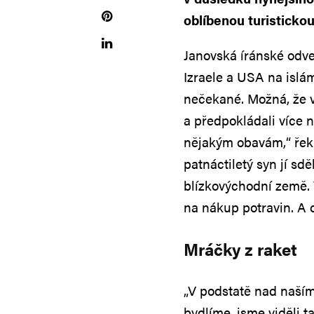
oblíbenou turistickou
Janovská íránské odve
Izraele a USA na islá
nečekané. Možná, že v
a předpokládali více n
nějakým obavám,“ řekl
patnáctiletý syn jí sd
blízkovýchodní země. 
na nákup potravin. A 
Mráčky z raket
„V podstatě nad naší
bydlíme, jsme viděli 