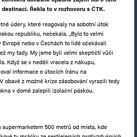
 destinaci. Řekla to v rozhovoru s ČTK.
tné údery, které reagovaly na sobotní útok
mskou republiku, nečekala. „Bylo to velmi
 Evropě nebo v Čechách to lidé očekávali
ež my tady. My jsme byli velmi skeptičtí vůči
a. Když se v neděli vracela z nákupu,
ěloval informace o útocích Íránu na
V obavě z možné krize zásobování vyrazili tedy
okna v domě zalepili izolační páskou.
m supermarketem 500 metrů od místa, kde
takové ty mráčky ze sestřelených protivzdušných