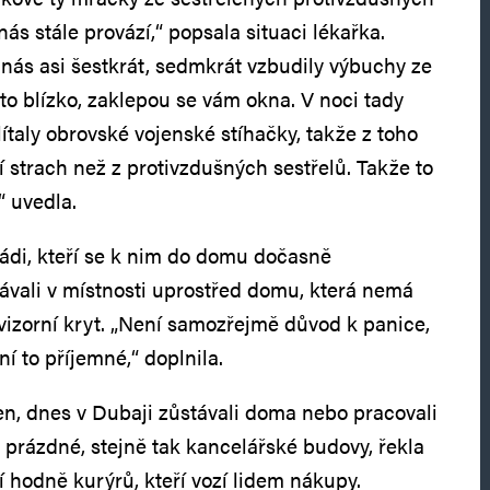
nás stále provází,“ popsala situaci lékařka.
nás asi šestkrát, sedmkrát vzbudily výbuchy ze
 to blízko, zaklepou se vám okna. V noci tady
lítaly obrovské vojenské stíhačky, takže z toho
 strach než z protivzdušných sestřelů. Takže to
“ uvedla.
ádi, kteří se k nim do domu dočasně
vávali v místnosti uprostřed domu, která nemá
ovizorní kryt. „Není samozřejmě důvod k panice,
ní to příjemné,“ doplnila.
ven, dnes v Dubaji zůstávali doma nebo pracovali
 prázdné, stejně tak kancelářské budovy, řekla
dí hodně kurýrů, kteří vozí lidem nákupy.