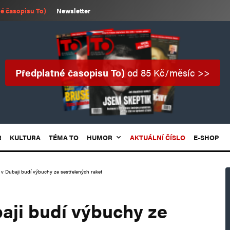
é časopisu To)
Newsletter
Předplatné časopisu To)
od 85 Kč/měsíc >>
R
KULTURA
TÉMA TO
HUMOR
AKTUÁLNÍ ČÍSLO
E-SHOP
v Dubaji budí výbuchy ze sestřelených raket
aji budí výbuchy ze