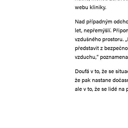
webu kliniky.
Nad případným odchod
let, nepřemýšlí. Připo
vzdušného prostoru. „
představit z bezpečno
vzduchu,“ poznamena
Doufá v to, že se sit
že pak nastane dočasn
ale v to, že se lidé na