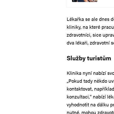
Lékařka se ale dnes d
kliniky, na které pracu
zdravotníci, sice uprav
dva lékaři, zdravotní 
Služby turistům
Klinika nyní nabízí svo
„Pokud tady někdo uví
kontaktovat, napříkla
konzultaci,“ nabízí l
vyhodnotit na dálku p
nutné, mohou zdravotn