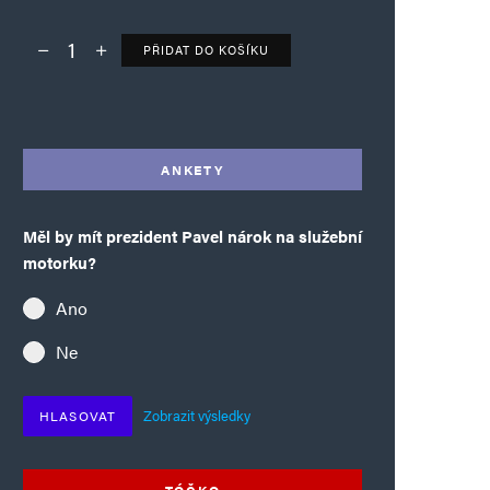
PŘIDAT DO KOŠÍKU
Deník TO – verze bez reklam množství
Alternative:
ANKETY
Měl by mít prezident Pavel nárok na služební
motorku?
Ano
Ne
Zobrazit výsledky
HLASOVAT
TÓČKO