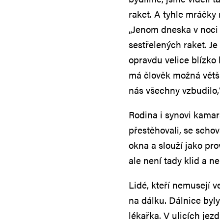
raket. A tyhle mráčky 
„Jenom dneska v noci 
sestřelených raket. Je
opravdu velice blízko 
má člověk možná větší
nás všechny vzbudilo,
Rodina i synovi kamar
přestěhovali, se scho
okna a slouží jako pr
ale není tady klid a ne
Lidé, kteří nemusejí 
na dálku. Dálnice byly
lékařka. V ulicích jez