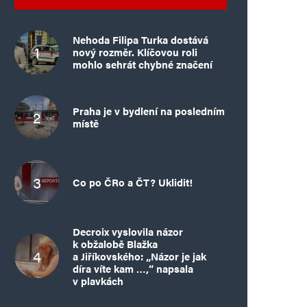
Nehoda Filipa Turka dostává
nový rozměr. Klíčovou roli
mohlo sehrát chybné značení
Praha je v bydlení na posledním
místě
Co po ČRo a ČT? Uklidit!
Decroix vyslovila názor
k obžalobě Blažka
a Jiříkovského: „Názor je jak
díra víte kam …,“ napsala
v plavkách