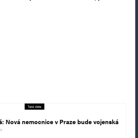
Také čtěte
š: Nová nemocnice v Praze bude vojenská
26