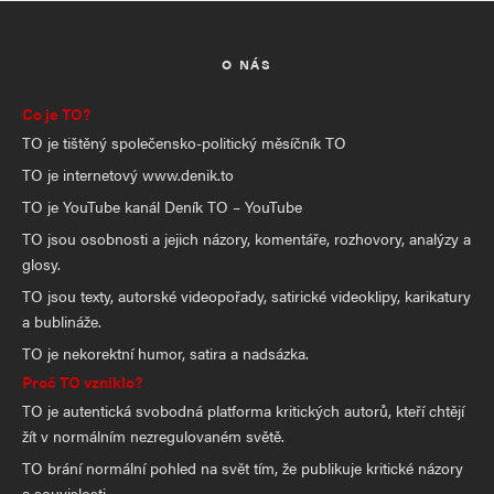
O NÁS
Co je TO?
TO je tištěný společensko-politický měsíčník TO
TO je internetový www.denik.to
TO je YouTube kanál Deník TO – YouTube
TO jsou osobnosti a jejich názory, komentáře, rozhovory, analýzy a
glosy.
TO jsou texty, autorské videopořady, satirické videoklipy, karikatury
a bublináže.
TO je nekorektní humor, satira a nadsázka.
Proč TO vzniklo?
TO je autentická svobodná platforma kritických autorů, kteří chtějí
žít v normálním nezregulovaném světě.
TO brání normální pohled na svět tím, že publikuje kritické názory
a souvislosti.