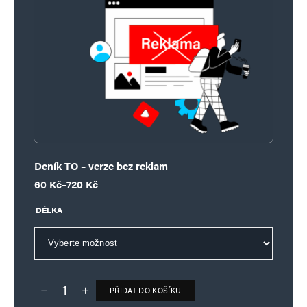
Deník TO – verze bez reklam
Rozpětí cen: 60 Kč až 720 Kč
60
Kč
–
720
Kč
DÉLKA
PŘIDAT DO KOŠÍKU
Deník TO – verze bez reklam množství