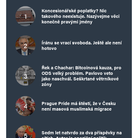
Koncesionářské poplatky? Nic
takového neexistuje. Nazývejme věci
konečně pravými jmény
Íránu se vrací svoboda. Ještě ale není
hotovo
Řek a Chachar: Bitcoinová kauza, pro
ODS velký problém. Pavlovo veto
jako naschvál. Seškrtané větrníkové
zóny
Prague Pride má štěstí, že v Česku
není masová muslimská migrace
Sedm let natvrdo za dva příspěvky na
sítích. Autor je opoziční politik