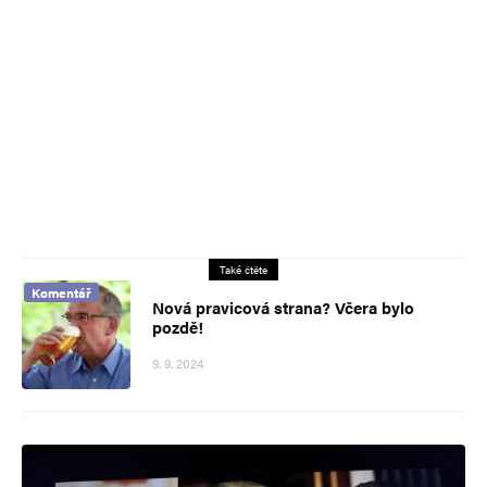
Také čtěte
Komentář
Nová pravicová strana? Včera bylo
pozdě!
9. 9. 2024