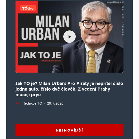
TÓčko
Jak TO je? Milan Urban: Pro Piráty je nepřítel číslo
jedna auto, číslo dvě člověk. Z vedení Prahy
musejí pryč
Redakce TO
·
29. 7. 2026
NEJNOVĚJŠÍ