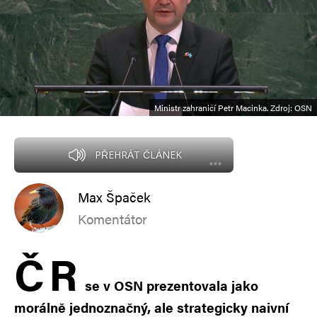
Ministr zahraničí Petr Macinka. Zdroj: OSN
PŘEHRÁT ČLÁNEK
Max Špaček
Komentátor
Č
R
se v OSN prezentovala jako
morálně jednoznačný, ale strategicky naivní