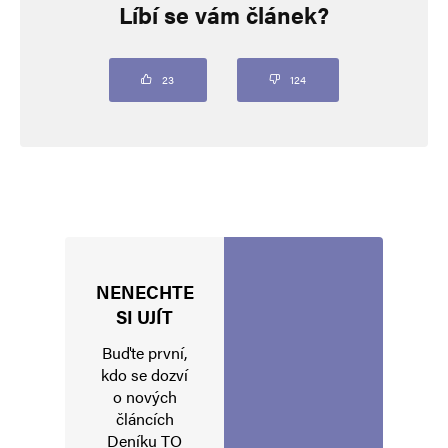
3. 3. 2026 (8:58)
Líbí se vám článek?
https://messerinzidenz.de/
23
124
Napsat komentář
Vaše e-mailová adresa nebude zveřejněna.
Vyžadované informace jsou
označeny
*
Komentář
*
NENECHTE
SI UJÍT
Buďte první,
kdo se dozví
o nových
článcích
Deníku TO