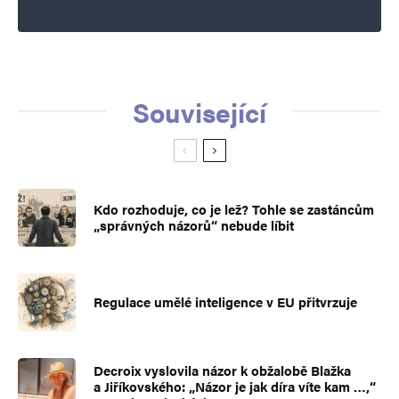
Související
Kdo rozhoduje, co je lež? Tohle se zastáncům
„správných názorů“ nebude líbit
Regulace umělé inteligence v EU přitvrzuje
Decroix vyslovila názor k obžalobě Blažka
a Jiříkovského: „Názor je jak díra víte kam …,“