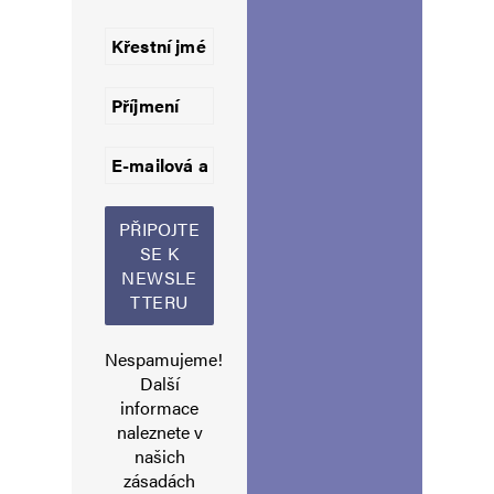
Jméno
*
E-mail
*
Webová stránka
Uložit do prohlížeče jméno, e-mail a webovou stránku pro budoucí
komentáře.
Informujte mě o nových komentářích e-mailem.
Nespamujeme!
Informujte mě o nových příspěvcích e-mailem.
Další
Alternative:
informace
naleznete v
našich
zásadách