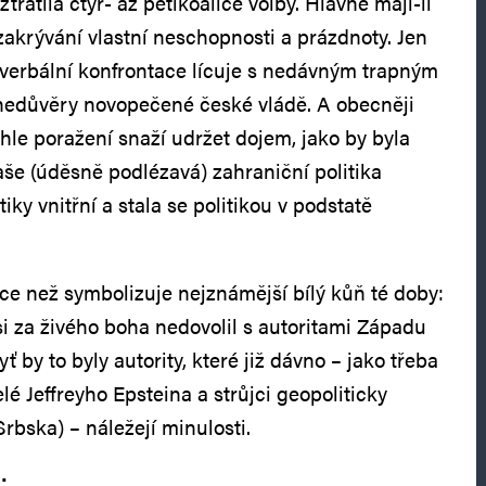
tratila čtyř- až pětikoalice volby. Hlavně mají-li
zakrývání vlastní neschopnosti a prázdnoty. Jen
verbální konfrontace lícuje s nedávným trapným
nedůvěry novopečené české vládě. A obecněji
ihle poražení snaží udržet dojem, jako by byla
aše (úděsně podlézavá) zahraniční politika
tiky vnitřní a stala se politikou v podstatě
e než symbolizuje nejznámější bílý kůň té doby:
si za živého boha nedovolil s autoritami Západu
ť by to byly autority, které již dávno – jako třeba
elé Jeffreyho Epsteina a strůjci geopoliticky
bska) – náležejí minulosti.
: