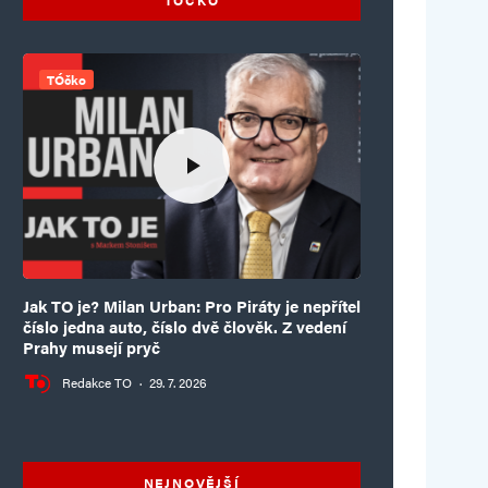
TÓčko
Jak TO je? Milan Urban: Pro Piráty je nepřítel
číslo jedna auto, číslo dvě člověk. Z vedení
Prahy musejí pryč
Redakce TO
·
29. 7. 2026
NEJNOVĚJŠÍ