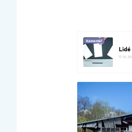
Komentář
Lidé 
17. 10. 2