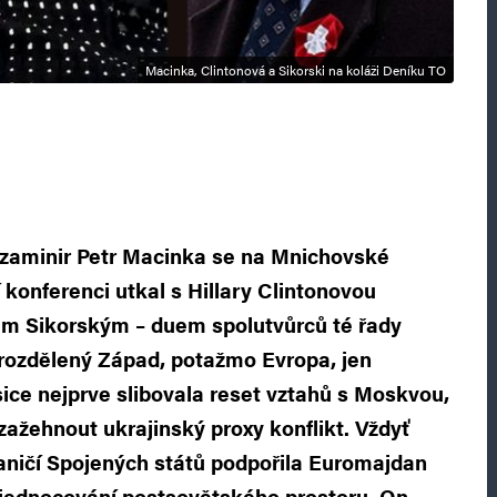
Macinka, Clintonová a Sikorski na koláži Deníku TO
 zaminir Petr Macinka se na Mnichovské
konferenci utkal s Hillary Clintonovou
 Sikorským – duem spolutvůrců té řady
 rozdělený Západ, potažmo Evropa, jen
sice nejprve slibovala reset vztahů s Moskvou,
zažehnout ukrajinský proxy konflikt. Vždyť
aničí Spojených států podpořila Euromajdan
usjednocování postsovětského prostoru. On