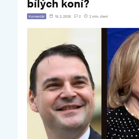
bílých koní?
Komentář
19. 2. 2026
2
2 min. čtení