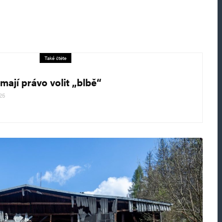
Také čtěte
mají právo volit „blbě“
025