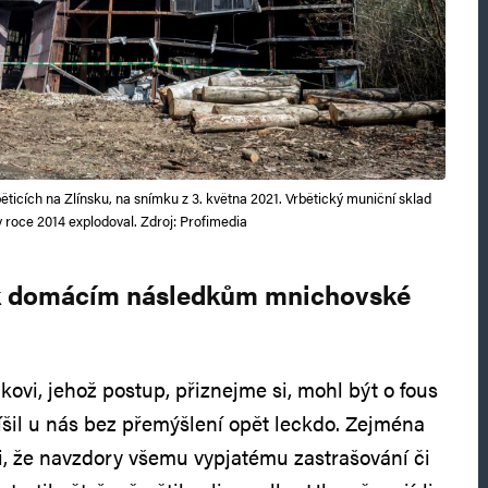
ěticích na Zlínsku, na snímku z 3. května 2021. Vrbětický muniční sklad
v roce 2014 explodoval. Zdroj: Profimedia
 k domácím následkům mnichovské
ovi, jehož postup, přiznejme si, mohl být o fous
píšil u nás bez přemýšlení opět leckdo. Zejména
ali, že navzdory všemu vypjatému zastrašování či