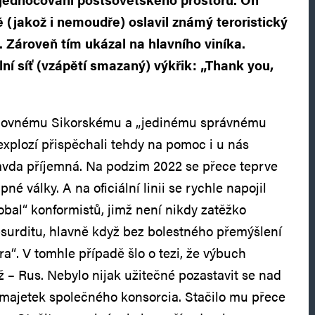
ě (jakož i nemoudře) oslavil známý teroristický
 Zároveň tím ukázal na hlavního viníka.
lní síť (vzápětí smazaný) výkřik: „Thank you,
ojovnému Sikorskému a „jedinému správnému
xplozí přispěchali tehdy na pomoc i u nás
avda příjemná. Na podzim 2022 se přece teprve
é války. A na oficiální linii se rychle napojil
bal“ konformistů, jimž není nikdy zatěžko
bsurditu, hlavně když bez bolestného přemýšlení
a“. V tomhle případě šlo o tezi, že výbuch
ž – Rus. Nebylo nijak užitečné pozastavit se nad
l majetek společného konsorcia. Stačilo mu přece