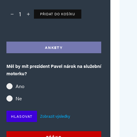
PŘIDAT DO KOŠÍKU
Deník TO – verze bez reklam množství
Alternative:
ANKETY
Měl by mít prezident Pavel nárok na služební
motorku?
Ano
Ne
Zobrazit výsledky
HLASOVAT
TÓČKO