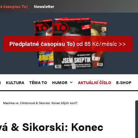
é časopisu To)
Newsletter
Předplatné časopisu To)
od 85 Kč/měsíc >>
R
KULTURA
TÉMA TO
HUMOR
AKTUÁLNÍ ČÍSLO
E-SHOP
Macinka vs. Clintonová & Sikorski: Konec bílých koní?
vá & Sikorski: Konec