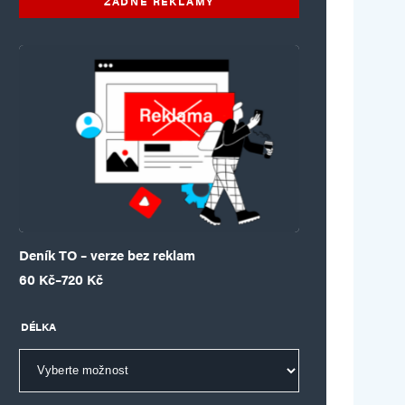
ŽÁDNÉ REKLAMY
Deník TO – verze bez reklam
Rozpětí cen: 60 Kč až 720 Kč
60
Kč
–
720
Kč
DÉLKA