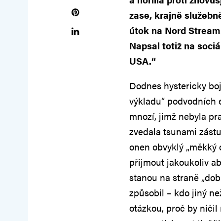
zase, krajně služebn
útok na Nord Stream.
Napsal totiž na sociá
USA.“
Dodnes hystericky b
výkladu“ podvodních e
mnozí, jimž nebyla pr
zvedala tsunami zástupn
onen obvyklý „měkký o
přijmout jakoukoliv a
stanou na straně „dobr
způsobil – kdo jiný ne
otázkou, proč by niči