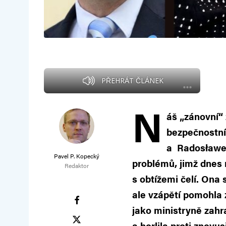
PŘEHRÁT ČLÁNEK
N
áš „zánovní“
bezpečnostní 
a Radosławem
Pavel P. Kopecký
problémů, jimž dnes
Redaktor
s obtížemi čelí. Ona 
ale vzápětí pomohla 
jako ministryně zahr
a horlila proti znov