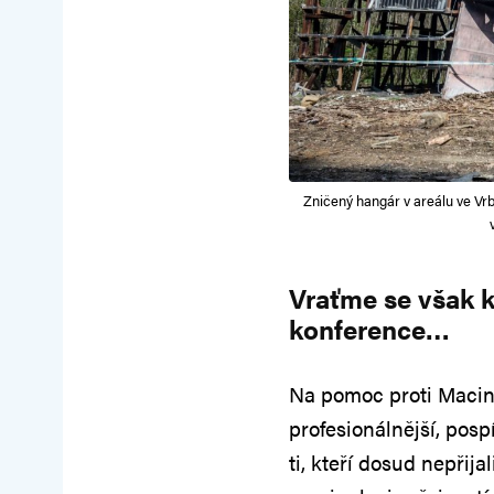
Zničený hangár v areálu ve Vrb
Vraťme se však
konference…
Na pomoc proti Macink
profesionálnější, pos
ti, kteří dosud nepřij