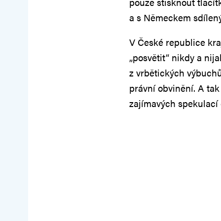
pouze stisknout tlačí
a s Německem sdílený 
V České republice k
„posvětit“ nikdy a ni
z vrbětických výbuchů
právní obvinění. A ta
zajímavých spekulací 