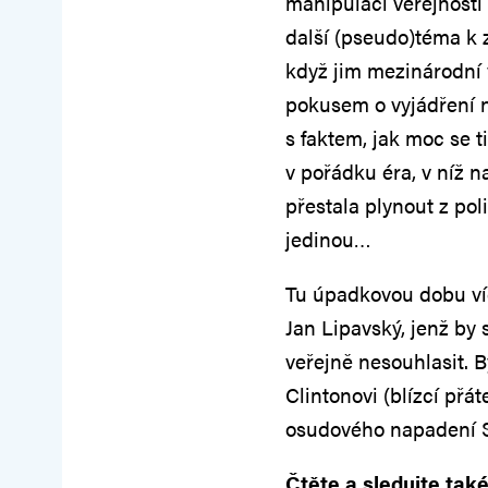
manipulaci veřejností z
další (pseudo)téma k 
když jim mezinárodní 
pokusem o vyjádření 
s faktem, jak moc se t
v pořádku éra, v níž n
přestala plynout z poli
jedinou…
Tu úpadkovou dobu víc
Jan Lipavský, jenž by 
veřejně nesouhlasit. By
Clintonovi (blízcí přát
osudového napadení Sr
Čtěte a sledujte také