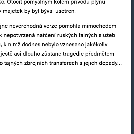
tko. Otočit pomyslným kolem přívodu plynu
majetek by byl býval ušetřen.
rajně nevěrohodná verze pomohla mimochodem
jak nepotvrzená nařčení ruských tajných služeb
, k nimž dodnes nebylo vzneseno jakékoliv
k ještě asi dlouho zůstane tragédie předmětem
o tajných zbrojních transferech s jejich dopady…