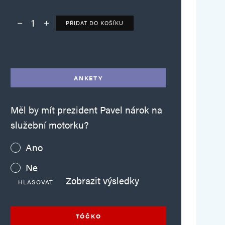
PŘIDAT DO KOŠÍKU
Deník TO – verze bez reklam množství
Alternative:
ANKETY
Měl by mít prezident Pavel nárok na
služební motorku?
Ano
Ne
Zobrazit výsledky
HLASOVAT
TÓČKO