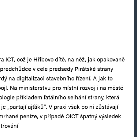
a ICT, což je Hřibovo dítě, na něž, jak opakovaně
ho předchůdce v čele předsedy Pirátské strany
dý na digitalizaci stavebního řízení. A jak to
jí. Na ministerstvu pro místní rozvoj i na městě
logie příkladem fatálního selhání strany, která
 je „partají ajťáků“. V praxi však po ni zůstávají
mrhané peníze, v případě OICT špatný výsledek
třování.