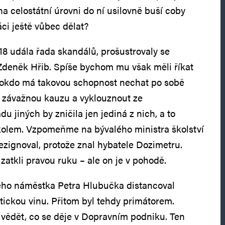
a celostátní úrovni do ní usilovně buší coby
ci ještě vůbec dělat?
18 udála řada skandálů, prošustrovaly se
 Zdeněk Hřib. Spíše bychom mu však měli říkat
lokdo má takovou schopnost nechat po sobě
li závažnou kauzu a vyklouznout ze
 jiných by zničila jen jediná z nich, a to
kolem. Vzpomeňme na bývalého ministra školství
ezignoval, protože znal hybatele Dozimetru.
zatkli pravou ruku – ale on je v pohodě.
ého náměstka Petra Hlubučka distancoval
itickou vinu. Přitom byl tehdy primátorem.
i vědět, co se děje v Dopravním podniku. Ten