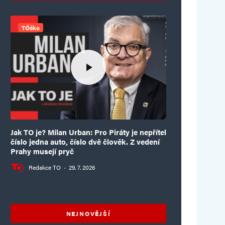
TÓčko
Jak TO je? Milan Urban: Pro Piráty je nepřítel
číslo jedna auto, číslo dvě člověk. Z vedení
Prahy musejí pryč
Redakce TO
·
29. 7. 2026
NEJNOVĚJŠÍ