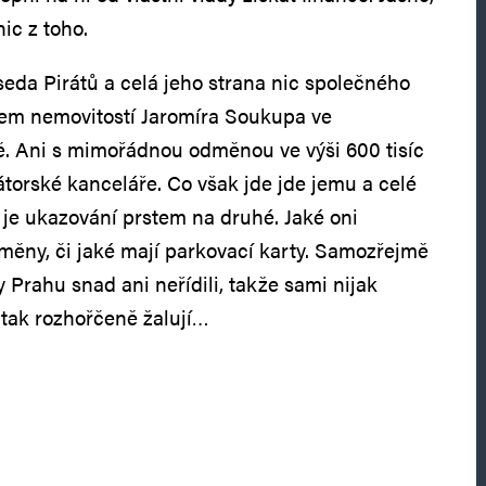
ic z toho.
eda Pirátů a celá jeho strana nic společného
m nemovitostí Jaromíra Soukupa ve
. Ani s mimořádnou odměnou ve výši 600 tisíc
átorské kanceláře. Co však jde jde jemu a celé
o je ukazování prstem na druhé. Jaké oni
měny, či jaké mají parkovací karty. Samozřejmě
by Prahu snad ani neřídili, takže sami nijak
 tak rozhořčeně žalují…