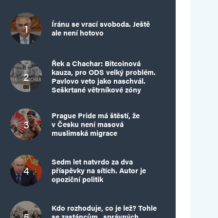
Íránu se vrací svoboda. Ještě
ale není hotovo
Řek a Chachar: Bitcoinová
kauza, pro ODS velký problém.
Pavlovo veto jako naschvál.
Seškrtané větrníkové zóny
Prague Pride má štěstí, že
v Česku není masová
muslimská migrace
Sedm let natvrdo za dva
příspěvky na sítích. Autor je
opoziční politik
Kdo rozhoduje, co je lež? Tohle
se zastáncům „správných