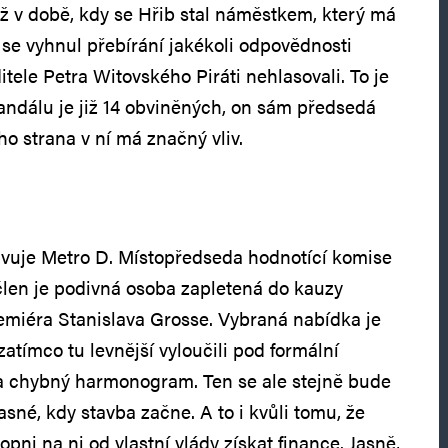
už v době, kdy se Hřib stal náměstkem, který má
 se vyhnul přebírání jakékoli odpovědnosti
itele Petra Witovského Piráti nehlasovali. To je
andálu je již 14 obviněných, on sám předsedá
o strana v ní má značný vliv.
avuje Metro D. Místopředseda hodnotící komise
í člen je podivná osoba zapletená do kauzy
emiéra Stanislava Grosse. Vybraná nabídka je
zatímco tu levnější vyloučili pod formální
la chybný harmonogram. Ten se ale stejně bude
jasné, kdy stavba začne. A to i kvůli tomu, že
hopni na ni od vlastní vlády získat finance. Jasně,