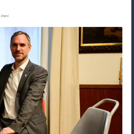
 čtení