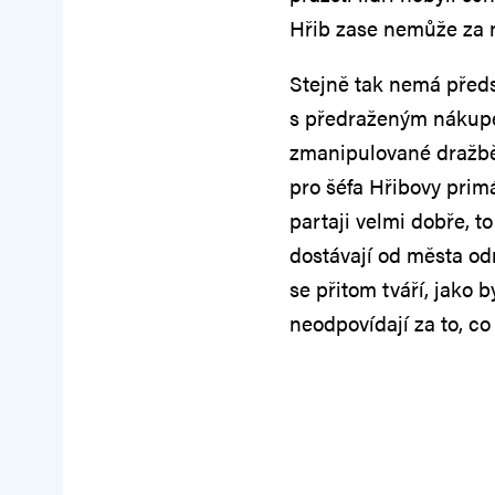
Hřib zase nemůže za n
Stejně tak nemá předs
s předraženým nákupe
zmanipulované dražbě
pro šéfa Hřibovy prim
partaji velmi dobře, t
dostávají od města od
se přitom tváří, jako 
neodpovídají za to, co