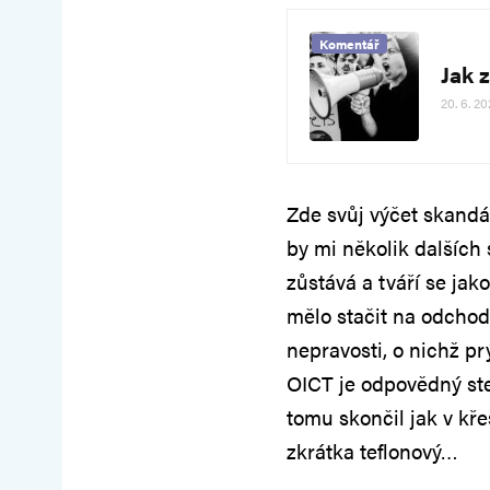
Komentář
Jak z
20. 6. 20
Zde svůj výčet skandál
by mi několik dalších 
zůstává a tváří se jak
mělo stačit na odchod
nepravosti, o nichž p
OICT je odpovědný stej
tomu skončil jak v kře
zkrátka teflonový…