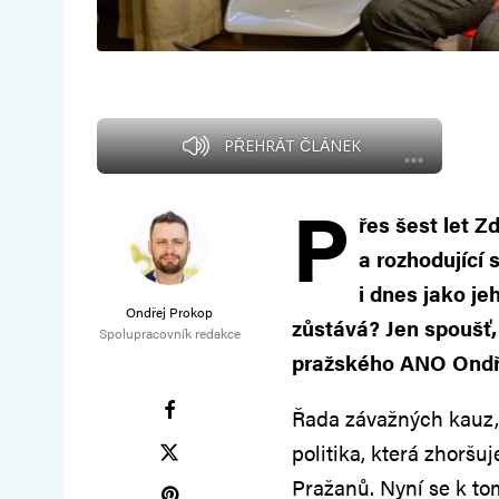
PŘEHRÁT ČLÁNEK
P
řes šest let Z
a rozhodující
i dnes jako j
Ondřej Prokop
zůstává? Jen spoušť,
Spolupracovník redakce
pražského ANO Ondř
Řada závažných kauz, n
politika, která zhorš
Pražanů. Nyní se k tom