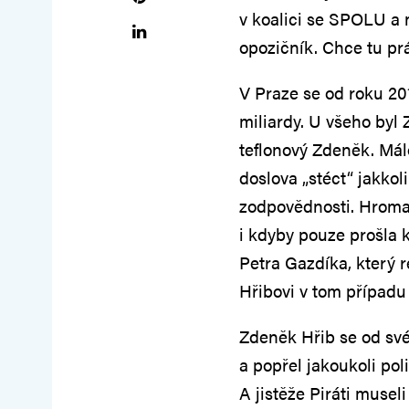
v koalici se SPOLU a n
opozičník. Chce tu prá
V Praze se od roku 20
miliardy. U všeho byl
teflonový Zdeněk. Má
doslova „stéct“ jakko
zodpovědnosti. Hromadu
i kdyby pouze prošla 
Petra Gazdíka, který r
Hřibovi v tom případu 
Zdeněk Hřib se od sv
a popřel jakoukoli pol
A jistěže Piráti musel