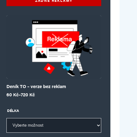
ŽÁDNÉ REKLAMY
Deník TO – verze bez reklam
Rozpětí cen: 60 Kč až 720 Kč
60
Kč
–
720
Kč
DÉLKA