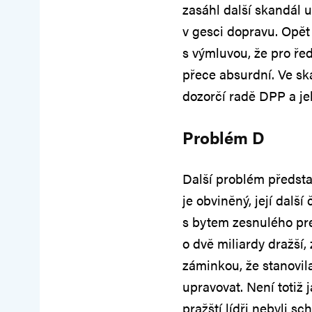
zasáhl další skandál 
v gesci dopravu. Opět
s výmluvou, že pro řed
přece absurdní. Ve sk
dozorčí radě DPP a jeh
Problém D
Další problém předst
je obviněný, její dalš
s bytem zesnulého pr
o dvě miliardy dražší, 
záminkou, že stanovi
upravovat. Není totiž 
pražští lídři nebyli sc