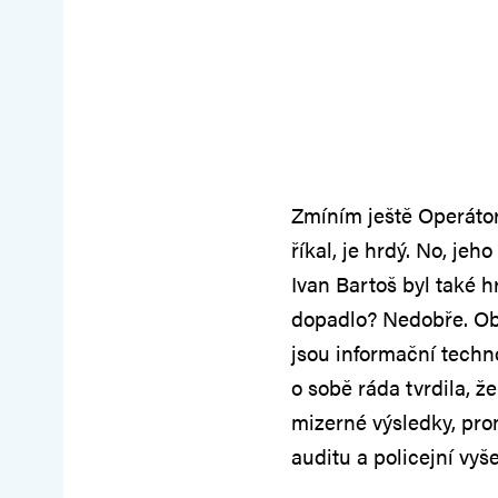
Zmíním ještě Operátor
říkal, je hrdý. No, je
Ivan Bartoš byl také hr
dopadlo? Nedobře. Obo
jsou informační techno
o sobě ráda tvrdila, že
mizerné výsledky, pro
auditu a policejní vyše