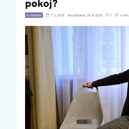
pokoj?
Komentář
7. 2. 2025
Aktualizace:
25. 9. 2025
7
3 min.