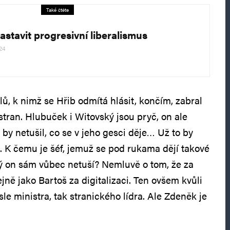
Také čtěte
astavit progresivní liberalismus
24
ů, k nimž se Hřib odmítá hlásit, končím, zabral
stran. Hlubuček i Witovský jsou pryč, on ale
o by netušil, co se v jeho gesci děje… Už to by
. K čemu je šéf, jemuž se pod rukama dějí takové
rý on sám vůbec netuší? Nemluvě o tom, že za
ně jako Bartoš za digitalizaci. Ten ovšem kvůli
sle ministra, tak stranického lídra. Ale Zdeněk je