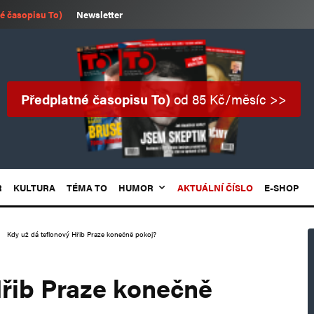
é časopisu To)
Newsletter
Předplatné časopisu To)
od 85 Kč/měsíc >>
R
KULTURA
TÉMA TO
HUMOR
AKTUÁLNÍ ČÍSLO
E-SHOP
Kdy už dá teflonový Hřib Praze konečně pokoj?
Hřib Praze konečně