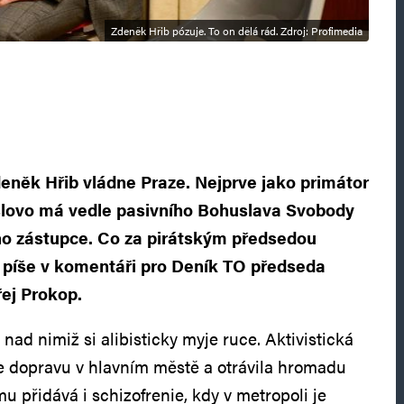
Zdeněk Hřib pózuje. To on dělá rád. Zdroj: Profimedia
deněk Hřib vládne Praze. Nejprve jako primátor
 slovo má vedle pasivního Bohuslava Svobody
eho zástupce. Co za pirátským předsedou
 píše v komentáři pro Deník TO předseda
ej Prokop.
ad nimiž si alibisticky myje ruce. Aktivistická
uje dopravu v hlavním městě a otrávila hromadu
u přidává i schizofrenie, kdy v metropoli je