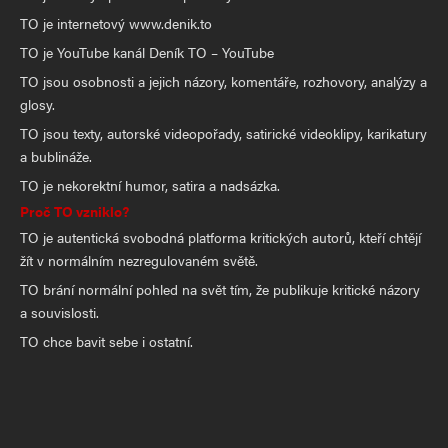
TO je internetový www.denik.to
TO je YouTube kanál Deník TO – YouTube
TO jsou osobnosti a jejich názory, komentáře, rozhovory, analýzy a
glosy.
TO jsou texty, autorské videopořady, satirické videoklipy, karikatury
a bublináže.
TO je nekorektní humor, satira a nadsázka.
Proč TO vzniklo?
TO je autentická svobodná platforma kritických autorů, kteří chtějí
žít v normálním nezregulovaném světě.
TO brání normální pohled na svět tím, že publikuje kritické názory
a souvislosti.
TO chce bavit sebe i ostatní.