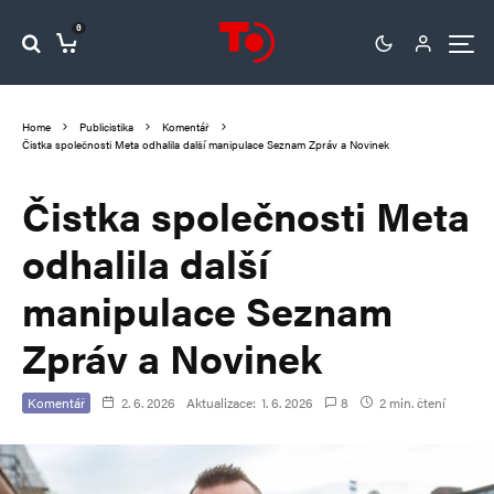
0
Home
Publicistika
Komentář
Čistka společnosti Meta odhalila další manipulace Seznam Zpráv a Novinek
Čistka společnosti Meta
odhalila další
manipulace Seznam
Zpráv a Novinek
Komentář
2. 6. 2026
Aktualizace:
1. 6. 2026
8
2 min. čtení