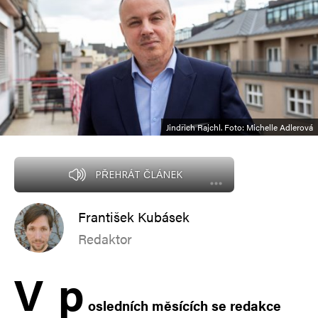
Jindřich Rajchl. Foto: Michelle Adlerová
PŘEHRÁT ČLÁNEK
František Kubásek
Redaktor
V
p
osledních měsících se redakce