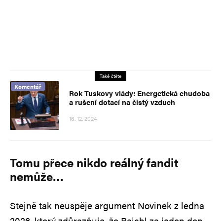
Také čtěte
Komentář
Rok Tuskovy vlády: Energetická chudoba
a rušení dotací na čistý vzduch
16. 12. 2024
Tomu přece nikdo reálný fandit
nemůže…
Stejně tak neuspěje argument Novinek z ledna
2026, který zdůrazňuje, že Rajchl za jeden den