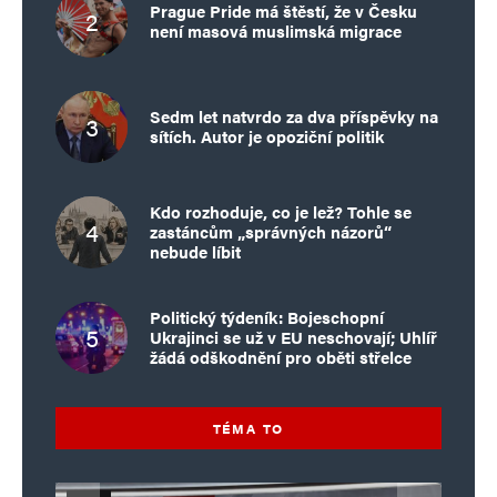
Prague Pride má štěstí, že v Česku
není masová muslimská migrace
Sedm let natvrdo za dva příspěvky na
sítích. Autor je opoziční politik
Kdo rozhoduje, co je lež? Tohle se
zastáncům „správných názorů“
nebude líbit
Politický týdeník: Bojeschopní
Ukrajinci se už v EU neschovají; Uhlíř
žádá odškodnění pro oběti střelce
TÉMA TO