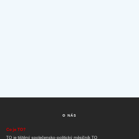
O NÁS
Co je TO?
TO je tištěný společensko-politický měsíčník TO