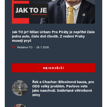
Jak TO je? Milan Urban: Pro Piráty je nepřítel číslo
jedna auto, číslo dvě člověk. Z vedení Prahy
musejí pryč
Redakce TO
·
29. 7. 2026
NEJNOVĚJŠÍ
Řek a Chachar: Bitcoinová kauza, pro
ODS velký problém. Pavlovo veto
jako naschvál. Seškrtané větrníkové
zóny