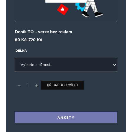
Deník TO – verze bez reklam
Rozpětí cen: 60 Kč až 720 Kč
60
Kč
–
720
Kč
DÉLKA
PŘIDAT DO KOŠÍKU
Deník TO – verze bez reklam množství
Alternative:
ANKETY