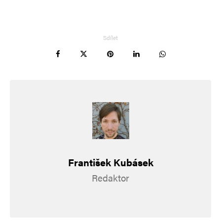
Vaše e-mailová adresa nebude zveřejněna.
Vyžadované informace jsou
označeny
*
Sdílet
Komentář
*
Jméno
*
František Kubásek
Redaktor
E-mail
*
Webová stránka