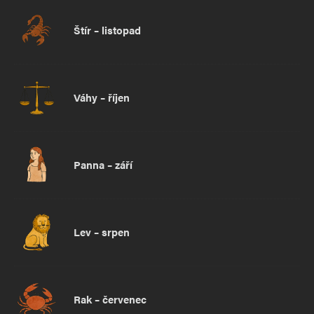
Štír – listopad
Váhy – říjen
Panna – září
Lev – srpen
Rak – červenec