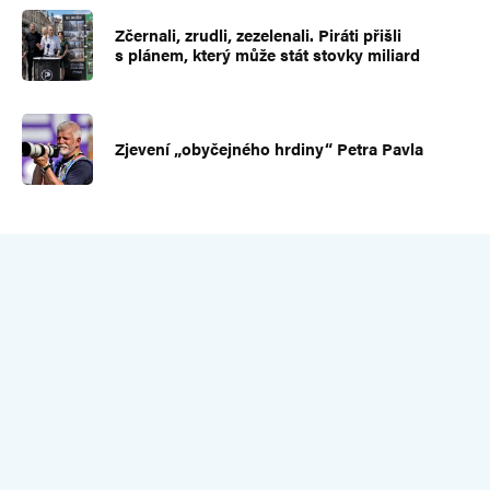
Zčernali, zrudli, zezelenali. Piráti přišli
s plánem, který může stát stovky miliard
Zjevení „obyčejného hrdiny“ Petra Pavla