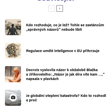
Kdo rozhoduje, co je lež? Tohle se zastáncům
„správných názorů“ nebude líbit
Regulace umělé inteligence v EU přitvrzuje
Decroix vyslovila názor k obžalobě Blažka
a Jiříkovského: „Názor je jak díra víte kam …,“
napsala v plavkách
Je globální oteplení katastrofa? Kdo to rozhodl
a proč