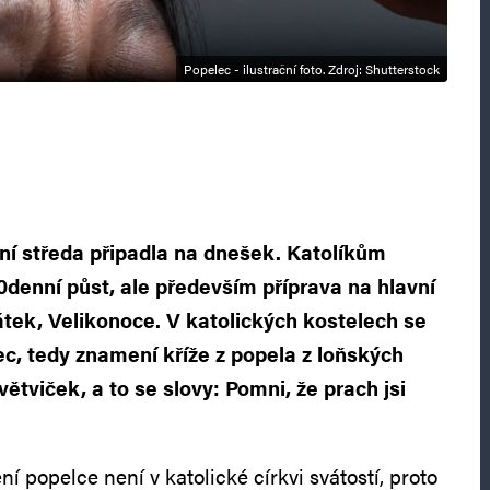
Popelec - ilustrační foto. Zdroj: Shutterstock
ní středa připadla na dnešek. Katolíkům
0denní půst, ale především příprava na hlavní
tek, Velikonoce. V katolických kostelech se
ec, tedy znamení kříže z popela z loňských
tviček, a to se slovy: Pomni, že prach jsi
ní popelce není v katolické církvi svátostí, proto