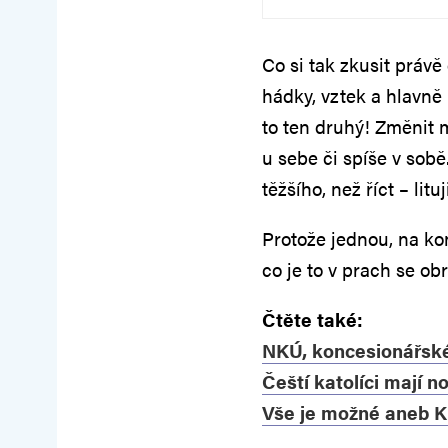
Co si tak zkusit právě
hádky, vztek a hlavně 
to ten druhý! Změnit 
u sebe či spíše v sob
těžšího, než říct – lituj
Protože jednou, na kon
co je to v prach se obrá
Čtěte také:
NKÚ, koncesionářské
Čeští katolíci mají n
Vše je možné aneb K 