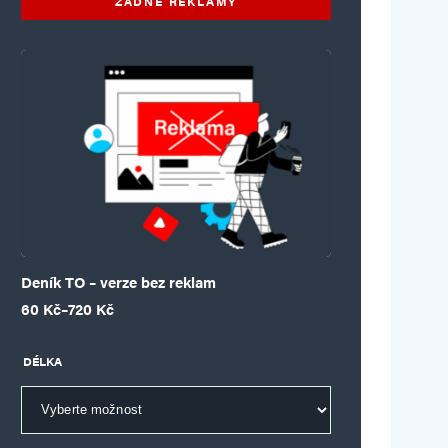
ŽÁDNÉ REKLAMY
Deník TO – verze bez reklam
Rozpětí cen: 60 Kč až 720 Kč
60
Kč
–
720
Kč
DÉLKA