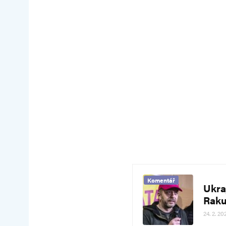
Komentář
Ukraj
Raku
24. 2. 20