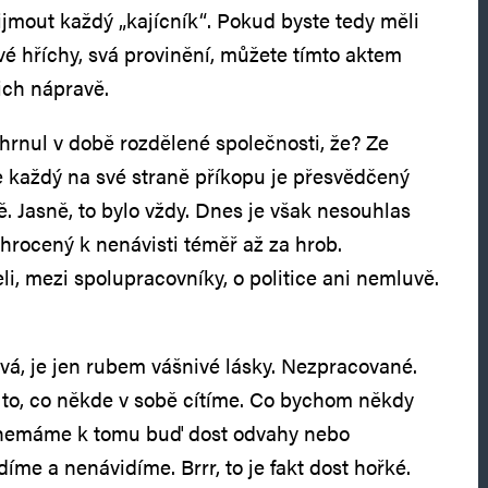
jmout každý „kajícník“. Pokud byste tedy měli
vé hříchy, svá provinění, můžete tímto aktem
jich nápravě.
 hrnul v době rozdělené společnosti, že? Ze
že každý na své straně příkopu je přesvědčený
. Jasně, to bylo vždy. Dnes je však nesouhlas
rocený k nenávisti téměř až za hrob.
li, mezi spolupracovníky, o politice ani nemluvě.
ivá, je jen rubem vášnivé lásky. Nezpracované.
to, co někde v sobě cítíme. Co bychom někdy
le nemáme k tomu buď dost odvahy nebo
díme a nenávidíme. Brrr, to je fakt dost hořké.