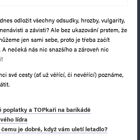
 dnes odložit všechny odsudky, hrozby, vulgarity,
nenávisti a závisti? Ale bez ukazování prstem, že
můžeme jen sami sebe, proto je třeba začít
ě. A nečeká nás nic snazšího a zároveň nic
i!
ci své cesty (ať už věřící, či nevěřící) poznáme,
tit.
 poplatky a TOPkaři na barikádě
ového lídra
čemu je dobré, když vám uletí letadlo?