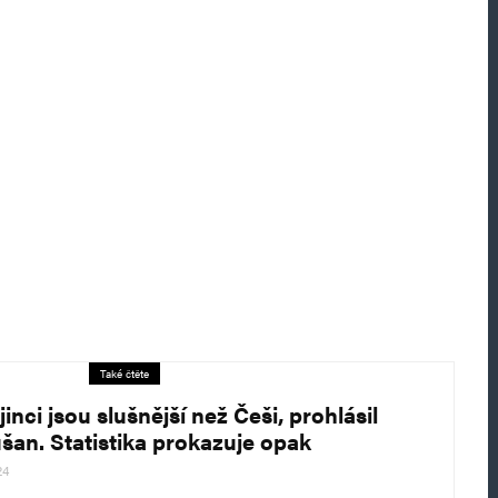
Také čtěte
inci jsou slušnější než Češi, prohlásil
šan. Statistika prokazuje opak
24