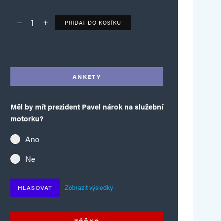
PŘIDAT DO KOŠÍKU
Deník TO – verze bez reklam množství
Alternative:
ANKETY
Měl by mít prezident Pavel nárok na služební
motorku?
Ano
Ne
Zobrazit výsledky
HLASOVAT
TÓČKO