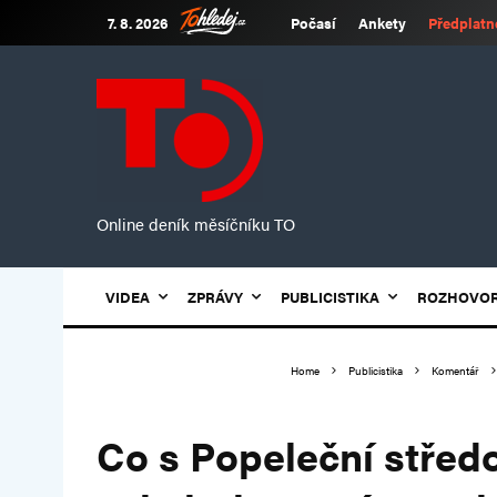
7. 8. 2026
Počasí
Ankety
Předplatn
Online deník měsíčníku TO
VIDEA
ZPRÁVY
PUBLICISTIKA
ROZHOVO
Home
Publicistika
Komentář
Co s Popeleční střed