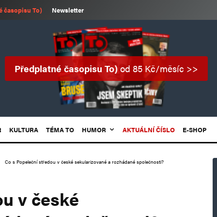
é časopisu To)
Newsletter
Předplatné časopisu To)
od 85 Kč/měsíc >>
R
KULTURA
TÉMA TO
HUMOR
AKTUÁLNÍ ČÍSLO
E-SHOP
Co s Popeleční středou v české sekularizované a rozhádané společnosti?
ou v české