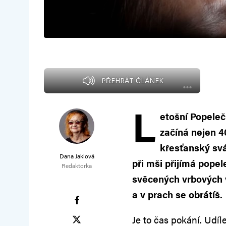
PŘEHRÁT ČLÁNEK
L
etošní Popeleč
začíná nejen 4
křesťanský svá
Dana Jaklová
při mši přijímá popel
Redaktorka
svěcených vrbových vě
a v prach se obrátíš.
Je to čas pokání. Udíle