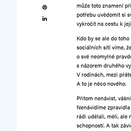
může toto znamení při
potřebu uvědomit si s
vykročit na cestu k je
Kdo by se ale do toho
sociálních sítí víme, 
o své neomylné pravdě
s názorem druhého vyh
V rodinách, mezi přáte
A to je něco nového.
Přitom nenávist, vášn
Nenávidíme zpravidla 
rádi udělali, měli, a
schopností. A tak závi