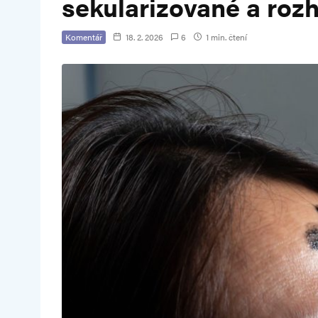
sekularizované a roz
Komentář
18. 2. 2026
6
1 min. čtení