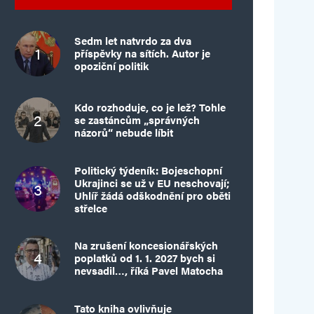
Sedm let natvrdo za dva
příspěvky na sítích. Autor je
opoziční politik
Kdo rozhoduje, co je lež? Tohle
se zastáncům „správných
názorů“ nebude líbit
Politický týdeník: Bojeschopní
Ukrajinci se už v EU neschovají;
Uhlíř žádá odškodnění pro oběti
střelce
Na zrušení koncesionářských
poplatků od 1. 1. 2027 bych si
nevsadil…, říká Pavel Matocha
Tato kniha ovlivňuje