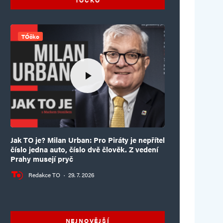
TÓčko
Jak TO je? Milan Urban: Pro Piráty je nepřítel
číslo jedna auto, číslo dvě člověk. Z vedení
Prahy musejí pryč
Redakce TO
·
29. 7. 2026
NEJNOVĚJŠÍ