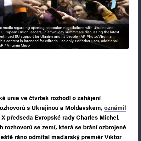
he media regarding opening accession negotiations with Ukraine and
 European Union leaders, in a two-day summit are discussing the latest
ntinued EU support for Ukraine and its people. (AP Photo/Virginia
 content is intended for editorial use only. For other uses, additional
AP / Virginia Mayo
é unie ve čtvrtek rozhodl o zahájení
rozhovorů s Ukrajinou a Moldavskem,
oznámil
ti X předseda Evropské rady Charles Michel.
h rozhovorů se zemí, která se brání ozbrojené
 ještě ráno odmítal maďarský premiér Viktor