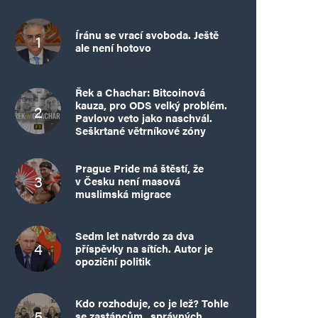
Íránu se vrací svoboda. Ještě
ale není hotovo
Řek a Chachar: Bitcoinová
kauza, pro ODS velký problém.
Pavlovo veto jako naschvál.
Seškrtané větrníkové zóny
Prague Pride má štěstí, že
v Česku není masová
muslimská migrace
Sedm let natvrdo za dva
příspěvky na sítích. Autor je
opoziční politik
Kdo rozhoduje, co je lež? Tohle
se zastáncům „správných