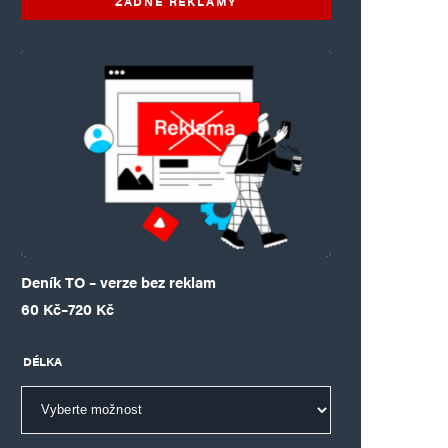
ŽÁDNÉ REKLAMY
Deník TO – verze bez reklam
Rozpětí cen: 60 Kč až 720 Kč
60
Kč
–
720
Kč
DÉLKA