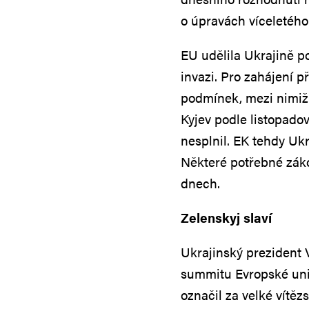
o úpravách víceletého
EU udělila Ukrajině p
invazi. Pro zahájení 
podmínek, mezi nimiž 
Kyjev podle listopad
nesplnil. EK tehdy Uk
Některé potřebné záko
dnech.
Zelenskyj slaví
Ukrajinský prezident 
summitu Evropské unie
označil za velké vítězs