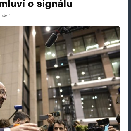
 mluví o signálu
. čtení