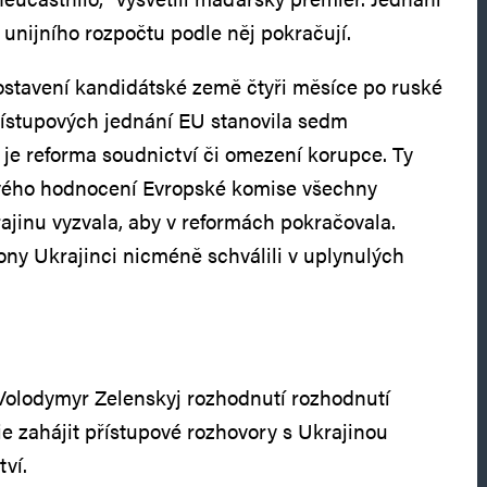
 unijního rozpočtu podle něj pokračují.
ostavení kandidátské země čtyři měsíce po ruské
přístupových jednání EU stanovila sedm
je reforma soudnictví či omezení korupce. Ty
ového hodnocení Evropské komise všechny
rajinu vyzvala, aby v reformách pokračovala.
ny Ukrajinci nicméně schválili v uplynulých
Volodymyr Zelenskyj rozhodnutí rozhodnutí
 zahájit přístupové rozhovory s Ukrajinou
tví.