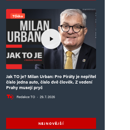
TÓčko
Jak TO je? Milan Urban: Pro Piráty je nepřítel
číslo jedna auto, číslo dvě člověk. Z vedení
Prahy musejí pryč
Redakce TO
·
29. 7. 2026
NEJNOVĚJŠÍ