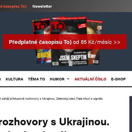
é časopisu To)
Newsletter
Předplatné časopisu To)
od 85 Kč/měsíc >>
R
KULTURA
TÉMA TO
HUMOR
AKTUÁLNÍ ČÍSLO
E-SHOP
 zahájí přístupové rozhovory s Ukrajinou. Zelenskyj slaví, Fiala mluví o signálu
rozhovory s Ukrajinou.