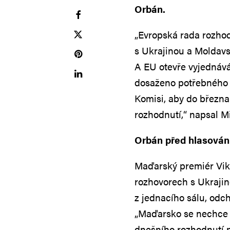
Orbán.
„Evropská rada rozhod
s Ukrajinou a Moldavs
A EU otevře vyjednáv
dosaženo potřebného st
Komisi, aby do března
rozhodnutí,“ napsal M
Orbán před hlasován
Maďarský premiér Vik
rozhovorech s Ukrajin
z jednacího sálu, odc
„Maďarsko se nechce 
dnešního rozhodnutí n