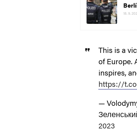
Berl
18. 9. 20
This is a vi
of Europe. 
inspires, a
https://t.
— Volodymy
Зеленськи
2023