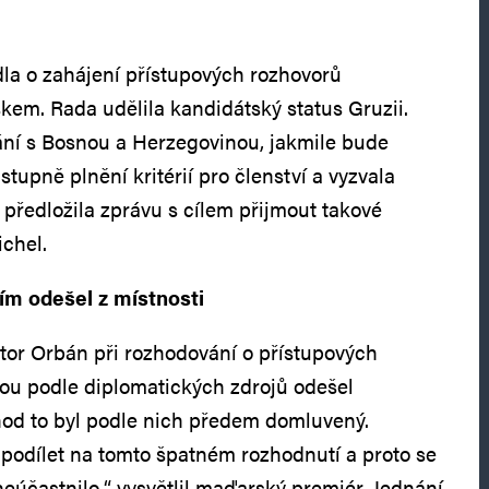
la o zahájení přístupových rozhovorů
kem. Rada udělila kandidátský status Gruzii.
ání s Bosnou a Herzegovinou, jakmile bude
upně plnění kritérií pro členství a vyzvala
 předložila zprávu s cílem přijmout takové
ichel.
ím odešel z místnosti
tor Orbán při rozhodování o přístupových
ou podle diplomatických zdrojů odešel
hod to byl podle nich předem domluvený.
podílet na tomto špatném rozhodnutí a proto se
eúčastnilo,“ vysvětlil maďarský premiér. Jednání