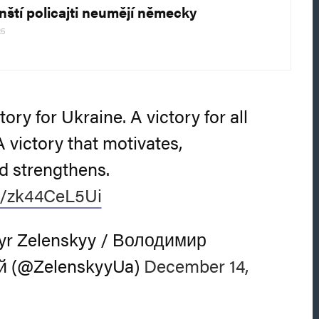
ínští policajti neumějí německy
25
ctory for Ukraine. A victory for all
A victory that motivates,
nd strengthens.
co/zk44CeL5Ui
r Zelenskyy / Володимир
й (@ZelenskyyUa)
December 14,