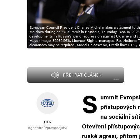
European Council President Charles Michel makes a statment to t
Moldova during an EU summit in Brussels, Thursday, Dec. 14, 2023.
developments in Russia's war of aggression against Ukraine and co
Mayo),Image: 829521956, License: Rights-managed, Restrictions: This
clearances may be required., Model Release: no, Credit line: ČTK / 
PŘEHRÁT ČLÁNEK
S
ummit Evropsk
přístupových 
na sociální sí
ČTK
Otevření přístupovýc
Agenturní zpravodajství
ruské agresi, přitom