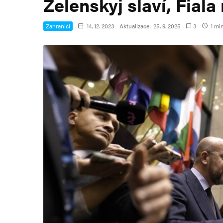
Zelenskyj slaví, Fiala
Zahraničí
14. 12. 2023
Aktualizace:
25. 9. 2025
3
1 min