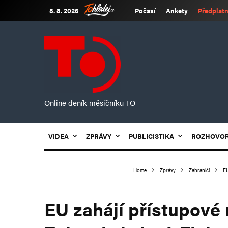
8. 8. 2026
Počasí
Ankety
Předplatn
Online deník měsíčníku TO
VIDEA
ZPRÁVY
PUBLICISTIKA
ROZHOVO
Home
Zprávy
Zahraničí
EU
EU zahájí přístupové 