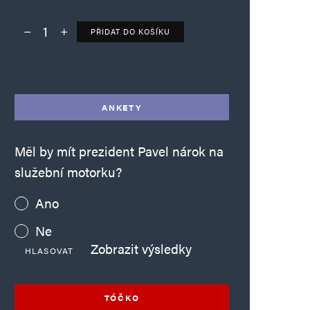
PŘIDAT DO KOŠÍKU
Deník TO – verze bez reklam množství
Alternative:
ANKETY
Měl by mít prezident Pavel nárok na
služební motorku?
Ano
Ne
Zobrazit výsledky
HLASOVAT
TÓČKO