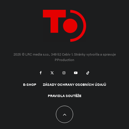
2025 © LRC media s.r.o., 349 52 Cebiv 1.
Stránky vytvořila a spravuje
PProduction
E-SHOP
ZÁSADY OCHRANY OSOBNÍCH ÚDAJŮ
PRAVIDLA SOUTĚŽE