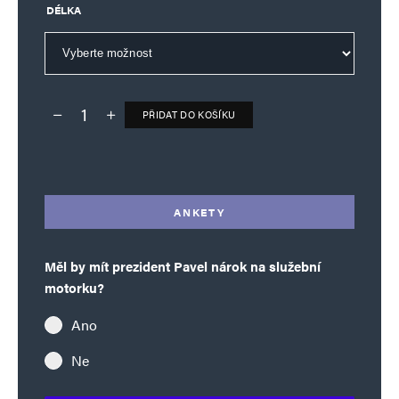
DÉLKA
PŘIDAT DO KOŠÍKU
Deník TO – verze bez reklam množství
Alternative:
ANKETY
Měl by mít prezident Pavel nárok na služební
motorku?
Ano
Ne