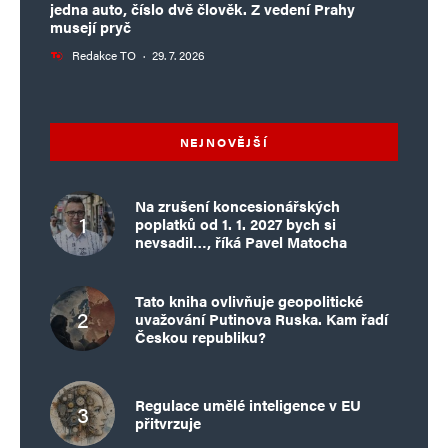
jedna auto, číslo dvě člověk. Z vedení Prahy
musejí pryč
Redakce TO
·
29. 7. 2026
NEJNOVĚJŠÍ
Na zrušení koncesionářských
poplatků od 1. 1. 2027 bych si
nevsadil…, říká Pavel Matocha
Tato kniha ovlivňuje geopolitické
uvažování Putinova Ruska. Kam řadí
Českou republiku?
Regulace umělé inteligence v EU
přitvrzuje