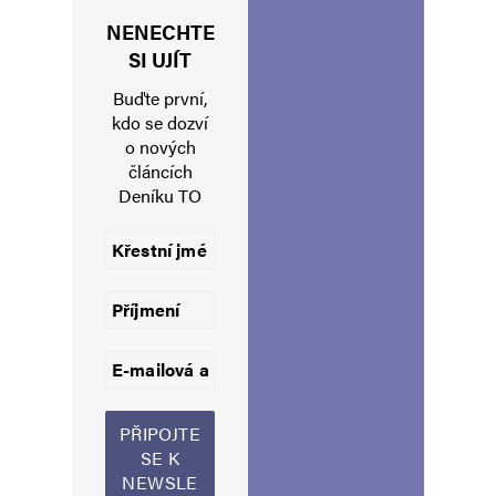
NENECHTE
Jméno
*
SI UJÍT
Buďte první,
kdo se dozví
o nových
E-mail
*
Webová stránka
článcích
Deníku TO
Uložit do prohlížeče jméno, e-mail a webovou stránku pro budoucí
komentáře.
Informujte mě o nových komentářích e-mailem.
Informujte mě o nových příspěvcích e-mailem.
Alternative: