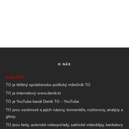
O NÁS
Co je TO?
TO je tištěný společensko-politický měsíčník TO
TO je internetový www.denik.to
TO je YouTube kanál Deník TO – YouTube
TO jsou osobnosti a jejich názory, komentáře, rozhovory, analýzy a
glosy.
TO jsou texty, autorské videopořady, satirické videoklipy, karikatury