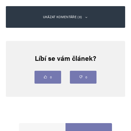
UKÁZAT KOMENTÁŘE (0)
Napsat komentář
Líbí se vám článek?
Vaše e-mailová adresa nebude zveřejněna.
Vyžadované informace jsou
označeny
*
Komentář
*
0
0