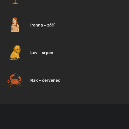
Panna – září
Lev – srpen
Rak – červenec