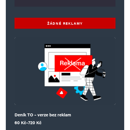
ŽÁDNÉ REKLAMY
Deník TO – verze bez reklam
Rozpětí cen: 60 Kč až 720 Kč
60
Kč
–
720
Kč