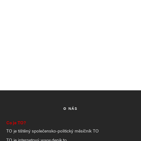
O NÁS
Co je TO?
TO je tištěný společensko-politický měsíčník TO
TO je internetový www.denik.to