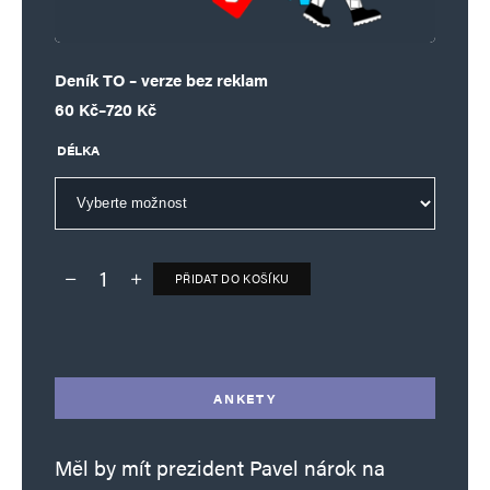
Deník TO – verze bez reklam
Rozpětí cen: 60 Kč až 720 Kč
60
Kč
–
720
Kč
DÉLKA
PŘIDAT DO KOŠÍKU
Deník TO – verze bez reklam množství
Alternative:
ANKETY
Měl by mít prezident Pavel nárok na