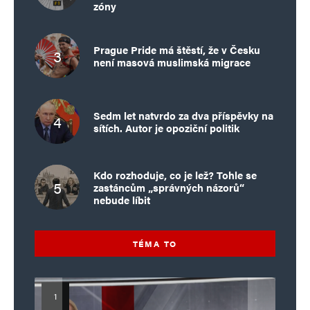
zóny
Prague Pride má štěstí, že v Česku
není masová muslimská migrace
Sedm let natvrdo za dva příspěvky na
sítích. Autor je opoziční politik
Kdo rozhoduje, co je lež? Tohle se
zastáncům „správných názorů“
nebude líbit
TÉMA TO