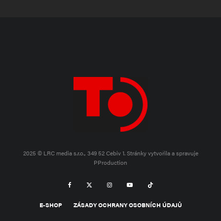
2025 © LRC media s.r.o., 349 52 Cebiv 1.
Stránky vytvořila a spravuje
PProduction
E-SHOP
ZÁSADY OCHRANY OSOBNÍCH ÚDAJŮ