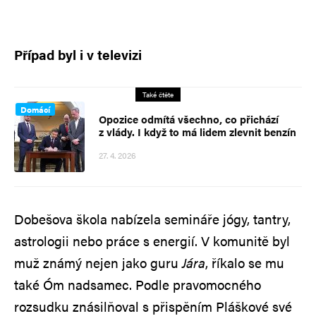
Případ byl i v televizi
Také čtěte
Domácí
Opozice odmítá všechno, co přichází
z vlády. I když to má lidem zlevnit benzín
27. 4. 2026
Dobešova škola nabízela semináře jógy, tantry,
astrologii nebo práce s energií. V komunitě byl
muž známý nejen jako guru
Jára
, říkalo se mu
také Óm nadsamec. Podle pravomocného
rozsudku znásilňoval s přispěním Pláškové své