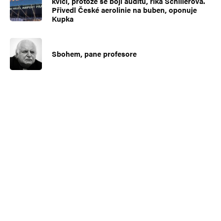
kvičí, protože se bojí auditu, říká Schillerová.
Přivedl České aerolinie na buben, oponuje
Kupka
Sbohem, pane profesore