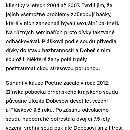
klientky v letech 2004 až 2007. Tvrdil jim, že
jejich všemožné problémy způsobují háčky,
které v nich zanechali bývalí sexuální partneři.
Na různých seminářích proto dívky takzvaně
odháčkovával. Plášková podle soudu přivedla
dívky do stavu bezbrannosti a Dobeš s nimi
souložil. Některé ženy poté trpěly
posttraumatickou stresovou poruchou.
Stíhání v kauze Poetrie začalo v roce 2012.
Zlínská pobočka brněnského krajského soudu
původně uložila Dobešovi deset let vězení
a Pláškové 9,5 roku. Po zásahu odvolacího
soudu napodruhé potrestala dvojici 7,5 lety
vězení, vrchní soud pak ale Dobešovi snížil trest