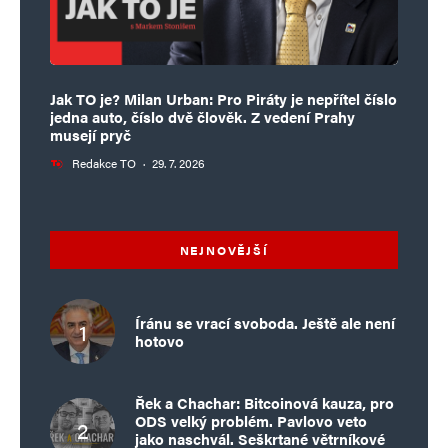
Jak TO je? Milan Urban: Pro Piráty je nepřítel číslo
jedna auto, číslo dvě člověk. Z vedení Prahy
musejí pryč
Redakce TO
·
29. 7. 2026
NEJNOVĚJŠÍ
Íránu se vrací svoboda. Ještě ale není
hotovo
Řek a Chachar: Bitcoinová kauza, pro
ODS velký problém. Pavlovo veto
jako naschvál. Seškrtané větrníkové