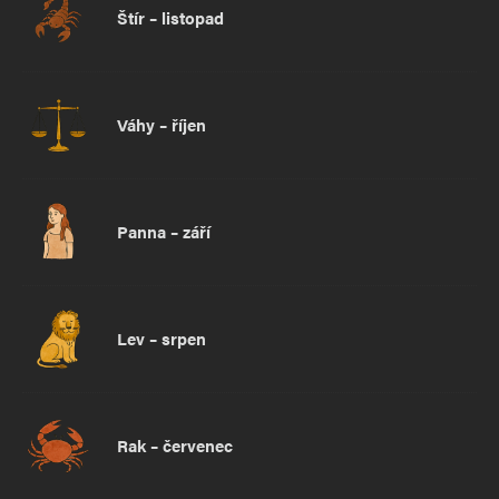
Štír – listopad
Váhy – říjen
Panna – září
Lev – srpen
Rak – červenec