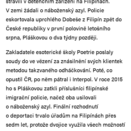
strávili v detenčním zařízení na Filipínách.
V zemi žádali o náboženský azyl. Policie
eskortovala uprchlého Dobeše z Filipín zpět do
České republiky v první polovině letošního
srpna, Pláškovou o dva týdny později.
Zakladatele esoterické školy Poetrie poslaly
soudy do ve vězení za znásilnění svých klientek
metodou takzvaného odháčkování. Poté, co
opustil ČR, po něm pátral i Interpol. V roce 2015
ho s Pláškovou zatkli příslušníci filipínské
imigrační policie, načež oba usilovali
o náboženský azyl. Finální rozhodnutí
o deportaci trvalo úřadům na Filipínách přes
sedm let, protože dvojice využila všech možností