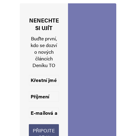
NENECHTE
Jméno
*
SI UJÍT
Buďte první,
kdo se dozví
o nových
E-mail
*
Webová stránka
článcích
Deníku TO
Uložit do prohlížeče jméno, e-mail a webovou stránku pro budoucí
komentáře.
Informujte mě o nových komentářích e-mailem.
Informujte mě o nových příspěvcích e-mailem.
Alternative: