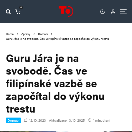
0
Home
Zprávy
Domácí
Guru Jára je na svobodě. Čas ve filipínské vazbě se započítal do výkonu trestu
Guru Jára je na
svobodě. Čas ve
filipínské vazbě se
započítal do výkonu
trestu
Domácí
12. 10. 2023
Aktualizace:
3. 10. 2025
1 min. čtení