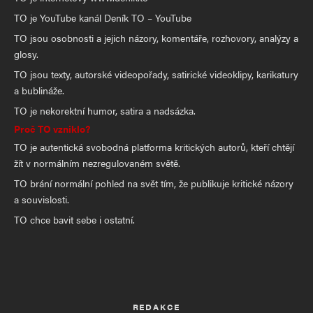
TO je YouTube kanál Deník TO – YouTube
TO jsou osobnosti a jejich názory, komentáře, rozhovory, analýzy a
glosy.
TO jsou texty, autorské videopořady, satirické videoklipy, karikatury
a bublináže.
TO je nekorektní humor, satira a nadsázka.
Proč TO vzniklo?
TO je autentická svobodná platforma kritických autorů, kteří chtějí
žít v normálním nezregulovaném světě.
TO brání normální pohled na svět tím, že publikuje kritické názory
a souvislosti.
TO chce bavit sebe i ostatní.
REDAKCE