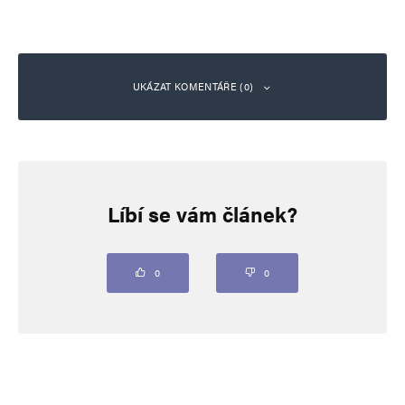
UKÁZAT KOMENTÁŘE (0)
Napsat komentář
Líbí se vám článek?
Vaše e-mailová adresa nebude zveřejněna.
Vyžadované informace jsou
označeny
*
Komentář
*
0
0