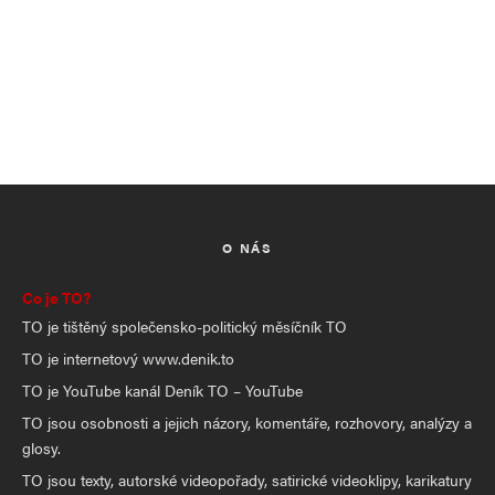
O NÁS
Co je TO?
TO je tištěný společensko-politický měsíčník TO
TO je internetový www.denik.to
TO je YouTube kanál Deník TO – YouTube
TO jsou osobnosti a jejich názory, komentáře, rozhovory, analýzy a
glosy.
TO jsou texty, autorské videopořady, satirické videoklipy, karikatury