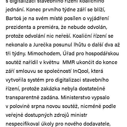
s digitalizací stavebního řízení koaličního
jednání. Konec prvního týdne září se blíží,
Bartoš je na svém místě posílen o vyjádření
prezidenta a premiéra, že nebude odvolán,
protože odvolání nic neřeší. Koaliční řízení se
nekonalo a Jurečka posunul lhůtu o další dva až
tři týdny. Mimochodem, Úřad pro hospodářskou
soutěž nařídil v květnu MMR ukončit do konce
září smlouvu se společností InQool, která
vytvořila systém pro digitalizaci stavebního
řízení, protože zakázka nebyla dostatečně
transparentně zadána. Ministerstvo vypsalo
v polovině srpna novou soutěž, nicméně podle
veřejně dostupných zdrojů ministr
nespecifikoval úkoly pro nového dodavatele,