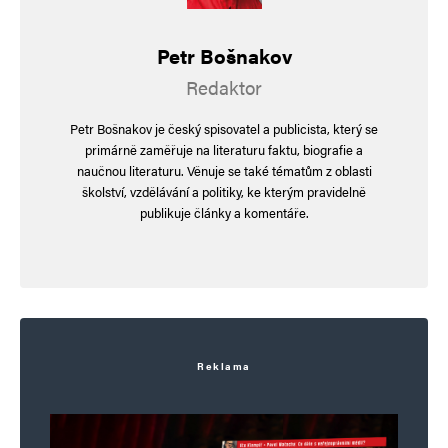
To je sice správný postřeh, ale obávám se
Petr Bošnakov
že to entitu „hloubal“ nijak nezasáhne…
Redaktor
Popravdě bych si s ním rád dal rozhovor
na kameru a pustil to na web… jsem jen
Petr Bošnakov je český spisovatel a publicista, který se
zvědavý, jak by reagoval na logiku…
primárně zaměřuje na literaturu faktu, biografie a
naučnou literaturu. Věnuje se také tématům z oblasti
(případným zájemcům vysvětlím co to
školství, vzdělávání a politiky, ke kterým pravidelně
je…)
publikuje články a komentáře.
hloubal
Odpovědět
8. 9. 2024 (9:13)
Reklama
pirátský lžislogan, podprahovka „dostupné
bydlení“ není žádné dostupné bydlení. náklady
na bydlení a výstavba bydlení je, byla a bude