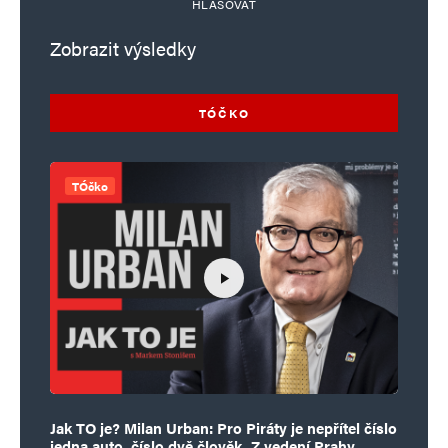
HLASOVAT
Zobrazit výsledky
TÓČKO
TÓčko
Jak TO je? Milan Urban: Pro Piráty je nepřítel číslo
jedna auto, číslo dvě člověk. Z vedení Prahy