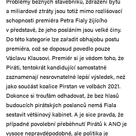
Problémy běžných stavebníků, zdražení bytů
a miliardové ztráty jsou totiž mimo rozlišovací
schopnosti premiéra Petra Fialy žijícího
v představě, že jeho posláním jsou velké činy.
Do této kategorie lze zařadit obhajobu postu
premiéra, což se doposud povedlo pouze
Václavu Klausovi. Premiér si je vědom toho, že
Piráti, tentokrát kandidující samostatně
zaznamenají nesrovnatelně lepší výsledek, než
jako součást koalice Pirstan ve volbách 2021.
Dokonce si troufám odhadovat, že bez hlasů
budoucích pirátských poslanců nemá Fiala
sestavit většinový kabinet. A je sice pravda, že
případné povolební přeběhnutí Pirátů k ANO je
vysoce nepravděpodobné, ale politika je