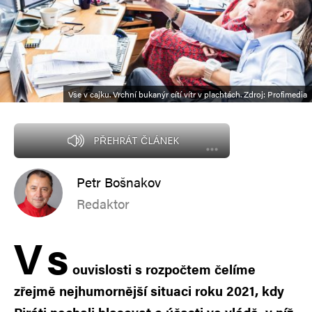
Vše v cajku. Vrchní bukanýr cítí vítr v plachtách. Zdroj: Profimedia
PŘEHRÁT ČLÁNEK
Petr Bošnakov
Redaktor
V
s
ouvislosti s rozpočtem čelíme
zřejmě nejhumornější situaci roku 2021, kdy