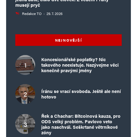
musejí pryč
Redakce TO
·
29. 7. 2026
NEJNOVĚJŠÍ
Koncesionářské poplatky? Nic
takového neexistuje. Nazývejme věci
konečně pravými jmény
Íránu se vrací svoboda. Ještě ale není
hotovo
Řek a Chachar: Bitcoinová kauza, pro
ODS velký problém. Pavlovo veto
jako naschvál. Seškrtané větrníkové
zóny