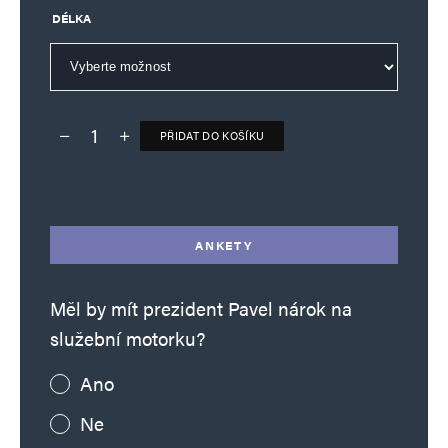
DÉLKA
Jméno
*
PŘIDAT DO KOŠÍKU
Deník TO – verze bez reklam množství
Alternative:
E-mail
*
Webová stránka
ANKETY
Uložit do prohlížeče jméno, e-mail a webovou stránku pro budoucí
komentáře.
Měl by mít prezident Pavel nárok na
služební motorku?
Informujte mě o nových komentářích e-mailem.
Ano
Informujte mě o nových příspěvcích e-mailem.
Ne
Alternative: