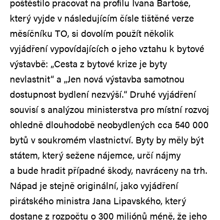
poštěstilo pracovat na profilu Ivana Bartoše,
který vyjde v následujícím čísle tištěné verze
měsíčníku TO, si dovolím použít několik
vyjádření vypovídajících o jeho vztahu k bytové
výstavbě: „Cesta z bytové krize je byty
nevlastnit“ a „Jen nová výstavba samotnou
dostupnost bydlení nezvýší.“ Druhé vyjádření
souvisí s analýzou ministerstva pro místní rozvoj
ohledně dlouhodobě neobydlených cca 540 000
bytů v soukromém vlastnictví. Byty by měly být
státem, který sežene nájemce, určí nájmy
a bude hradit případné škody, navráceny na trh.
Nápad je stejně originální, jako vyjádření
pirátského ministra Jana Lipavského, který
dostane z rozpočtu o 300 miliónů méně, že jeho