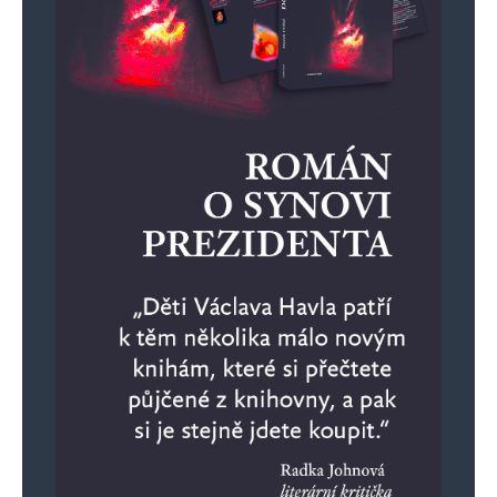
Jaroslav Mrázek
Odpovědět
8. 9. 2024 (11:50)
Ten trouba má zauzlovaný i mozek. Že se tahle
banda neumětelů a kriminálníků stále drží moci
je známka toho, že již žijeme v totalitě.
Republika je již celá rozkradená a na řadě jsou
soukromí vlastníci. Zvyšováním daně
z nemovitosti, vymýšlením zákonů a následným
pokutováním jejich nedodržování, chtějí
vlastníky nemovitostí finančně vyčerpat a poté
donutit k jejich prodeji.
Pro volby si už připravili kolosální podvod, tak