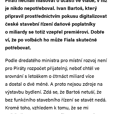
Piráti nechali hlasovat o účasti ve vládě, v níž
je nikdo nepotřeboval. Ivan Bartoš, který
připravil prostřednictvím pokusu digitalizovat
české stavební řízení daňové poplatníky
o miliardy se totiž vzepřel premiérovi. Dobře
ví, že po volbách ho může Fiala skutečně
potřebovat.
Podle dredatého ministra pro místní rozvoj není
pro Piráty rozpočet přijatelný, neboť chtěl ve
srovnání s letoškem o čtrnáct miliard více
a dostal o dvě méně. A proto nejsou zdroje na
výstavbu bydlení. Zdá se, že Bartoš netuší, že
bez funkčního stavebního řízení se stavět nedá.
Kromě toho, vzhledem k tomu, že se mi