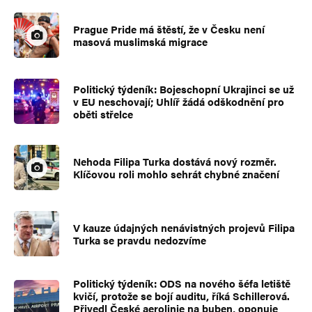
Prague Pride má štěstí, že v Česku není
masová muslimská migrace
Politický týdeník: Bojeschopní Ukrajinci se už
v EU neschovají; Uhlíř žádá odškodnění pro
oběti střelce
Nehoda Filipa Turka dostává nový rozměr.
Klíčovou roli mohlo sehrát chybné značení
V kauze údajných nenávistných projevů Filipa
Turka se pravdu nedozvíme
Politický týdeník: ODS na nového šéfa letiště
kvičí, protože se bojí auditu, říká Schillerová.
Přivedl České aerolinie na buben, oponuje