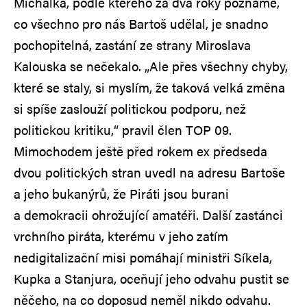
Michálka, podle kterého za dva roky poznáme,
co všechno pro nás Bartoš udělal, je snadno
pochopitelná, zastání ze strany Miroslava
Kalouska se nečekalo. „Ale přes všechny chyby,
které se staly, si myslím, že taková velká změna
si spíše zaslouží politickou podporu, než
politickou kritiku,“ pravil člen TOP 09.
Mimochodem ještě před rokem ex předseda
dvou politických stran uvedl na adresu Bartoše
a jeho bukanýrů, že Piráti jsou burani
a demokracii ohrožující amatéři. Další zastánci
vrchního piráta, kterému v jeho zatím
nedigitalizační misi pomáhají ministři Síkela,
Kupka a Stanjura, oceňují jeho odvahu pustit se
něčeho, na co doposud neměl nikdo odvahu.