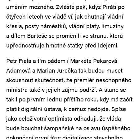
uměním možného. Zvláště pak, když Piráti po
čtyřech letech ve vládě ví, jak chutnají vládní
křesla, posty náměstků, vládní platy, limuzíny
a dílem Bartoše se proměnili ve stranu, která
upřednostňuje hmotné statky před idejemi.
Petr Fiala a tím pádem i Markéta Pekarová
Adamová a Marian Jurečka tak budou muset
skousnout skutečnost, že premiér neschopného
ministra také v jejich zájmu podrží. A stane se
tak i po prvním lednu příštího roku, kdy má začít
platit digitální ústava, k čemuž nedojde. Spíše
jako celoživotní optimista odhaduji, že vláda
bude bouchat šampaňské na oslavu úspěšného
dokončení první fáze digitalizace stavebního