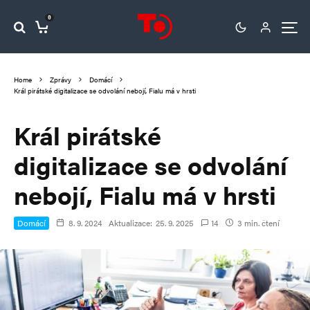
0
Home
Zprávy
Domácí
Král pirátské digitalizace se odvolání nebojí, Fialu má v hrsti
Král pirátské
digitalizace se odvolání
nebojí, Fialu má v hrsti
Domácí
8. 9. 2024
Aktualizace:
25. 9. 2025
14
3 min. čtení