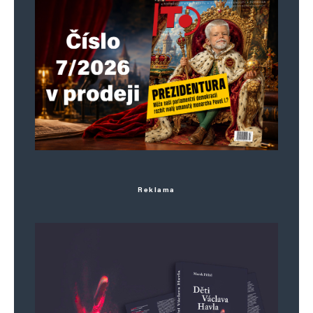
vždy nákladná záležitost. podvodná pirátská
politika přerozdělování, dotování a přidělování je
podvod a okrádání, korupční rozkrádání
veřejných peněz a skryté okrádání občanů.
rozdávání levných peněz zdražuje všechno.
Novodobý sockomunizmus..
Vladimír Loula
Odpovědět
Reklama
8. 9. 2024 (11:09)
Řeší se výstavba nových bytů, ale vůbec se
neřeší, že celé paneláky postavené v 80tych
letech se bouraji, protože jsou totálně
zdevastovane od „nájemníků“.