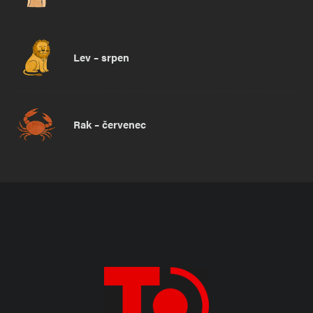
Lev – srpen
Rak – červenec