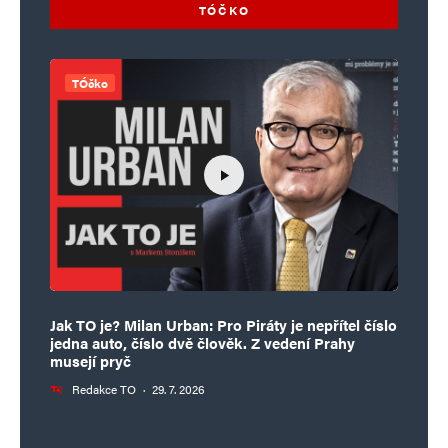
TÓČKO
TÓčko
Jak TO je? Milan Urban: Pro Piráty je nepřítel číslo
jedna auto, číslo dvě člověk. Z vedení Prahy
musejí pryč
Redakce TO
·
29. 7. 2026