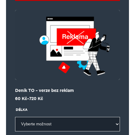
Deník TO – verze bez reklam
Rozpětí cen: 60 Kč až 720 Kč
60
Kč
–
720
Kč
DÉLKA