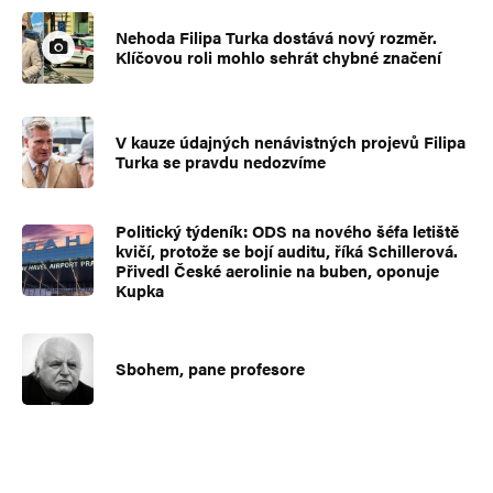
Nehoda Filipa Turka dostává nový rozměr.
Klíčovou roli mohlo sehrát chybné značení
V kauze údajných nenávistných projevů Filipa
Turka se pravdu nedozvíme
Politický týdeník: ODS na nového šéfa letiště
kvičí, protože se bojí auditu, říká Schillerová.
Přivedl České aerolinie na buben, oponuje
Kupka
Sbohem, pane profesore