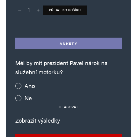
PŘIDAT DO KOŠÍKU
Deník TO – verze bez reklam množství
Alternative:
ANKETY
Měl by mít prezident Pavel nárok na
služební motorku?
Ano
Ne
HLASOVAT
Zobrazit výsledky