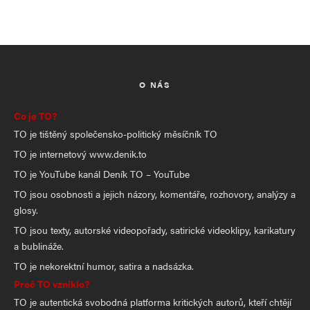
O NÁS
Co je TO?
TO je tištěný společensko-politický měsíčník TO
TO je internetový www.denik.to
TO je YouTube kanál Deník TO – YouTube
TO jsou osobnosti a jejich názory, komentáře, rozhovory, analýzy a
glosy.
TO jsou texty, autorské videopořady, satirické videoklipy, karikatury
a bublináže.
TO je nekorektní humor, satira a nadsázka.
Proč TO vzniklo?
TO je autentická svobodná platforma kritických autorů, kteří chtějí