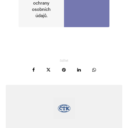
ochrany
osobních
údajů
.
E-mail
*
Webová stránka
Uložit do prohlížeče jméno, e-mail a webovou stránku pro budoucí
komentáře.
Sdílet
Informujte mě o nových komentářích e-mailem.
Informujte mě o nových příspěvcích e-mailem.
Alternative: