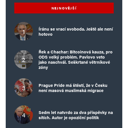
NEJNOVĚJŠÍ
Íránu se vrací svoboda. Ještě ale není
hotovo
Řek a Chachar: Bitcoinová kauza, pro
ODS velký problém. Pavlovo veto
jako naschvál. Seškrtané větrníkové
zóny
Prague Pride má štěstí, že v Česku
není masová muslimská migrace
Sedm let natvrdo za dva příspěvky na
sítích. Autor je opoziční politik