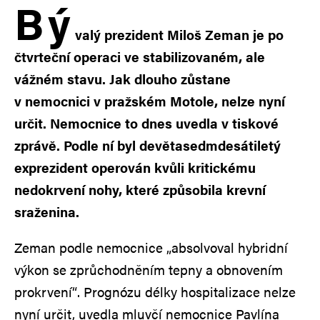
B
ý
valý prezident Miloš Zeman je po
čtvrteční operaci ve stabilizovaném, ale
vážném stavu. Jak dlouho zůstane
v nemocnici v pražském Motole, nelze nyní
určit. Nemocnice to dnes uvedla v tiskové
zprávě. Podle ní byl devětasedmdesátiletý
exprezident operován kvůli kritickému
nedokrvení nohy, které způsobila krevní
sraženina.
Zeman podle nemocnice „absolvoval hybridní
výkon se zprůchodněním tepny a obnovením
prokrvení“. Prognózu délky hospitalizace nelze
nyní určit, uvedla mluvčí nemocnice Pavlína