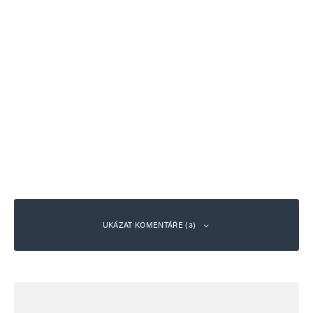
UKÁZAT KOMENTÁŘE (3)
Martin Wrzecionko
Odpovědět