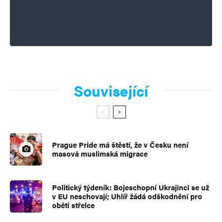
Související
Prague Pride má štěstí, že v Česku není
masová muslimská migrace
Politický týdeník: Bojeschopní Ukrajinci se už
v EU neschovají; Uhlíř žádá odškodnění pro
oběti střelce