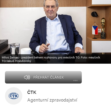
Miloš Zeman - prezident během rozhovoru pro měsíčník TO. Foto: měsíčník
TO/Jakub Hněvkovský
PŘEHRÁT ČLÁNEK
ČTK
Agenturní zpravodajství