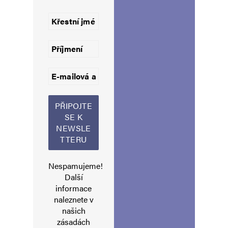
v rybníce to byla
Napsat komentář
Vaše e-mailová adresa nebude zveřejněna.
Vyžadované informace jsou
označeny
*
Komentář
*
Nespamujeme!
Další
informace
naleznete v
našich
Jméno
*
zásadách