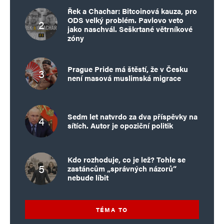
Řek a Chachar: Bitcoinová kauza, pro
ODS velký problém. Pavlovo veto
jako naschvál. Seškrtané větrníkové
zóny
Prague Pride má štěstí, že v Česku
není masová muslimská migrace
Sedm let natvrdo za dva příspěvky na
sítích. Autor je opoziční politik
Kdo rozhoduje, co je lež? Tohle se
zastáncům „správných názorů“
nebude líbit
TÉMA TO