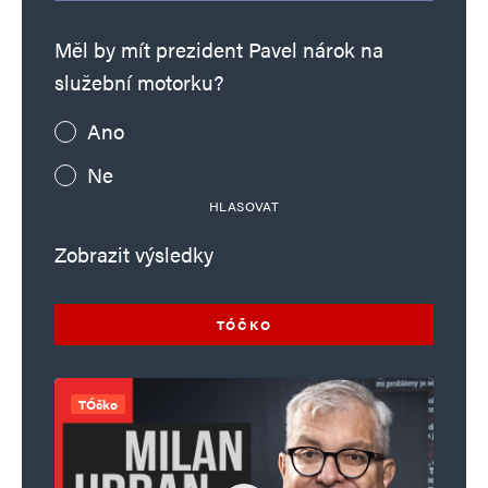
Měl by mít prezident Pavel nárok na
služební motorku?
Ano
Ne
HLASOVAT
Zobrazit výsledky
TÓČKO
TÓčko