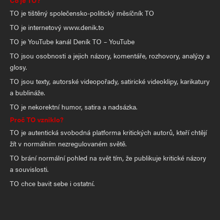
Co je TO?
TO je tištěný společensko-politický měsíčník TO
TO je internetový www.denik.to
TO je YouTube kanál Deník TO – YouTube
TO jsou osobnosti a jejich názory, komentáře, rozhovory, analýzy a
glosy.
TO jsou texty, autorské videopořady, satirické videoklipy, karikatury
a bublináže.
TO je nekorektní humor, satira a nadsázka.
Proč TO vzniklo?
TO je autentická svobodná platforma kritických autorů, kteří chtějí
žít v normálním nezregulovaném světě.
TO brání normální pohled na svět tím, že publikuje kritické názory
a souvislosti.
TO chce bavit sebe i ostatní.