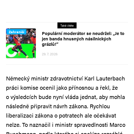
Také čtěte
Zahraničí
Populární moderátor se neudržel: „Je to
jen banda hnusných násilnických
grázlů!“
29. 7. 2026
Německý ministr zdravotnictví Karl Lauterbach
práci komise ocenil jako přínosnou a řekl, že
o výsledcích bude nyní vláda jednat, aby mohla
následně připravit návrh zákona. Rychlou
liberalizaci zákona o potratech ale očekávat
nelze. To naznačil i ministr spravedlnosti Marco
Buschmann, podle kterého si analýza rozsáhlé