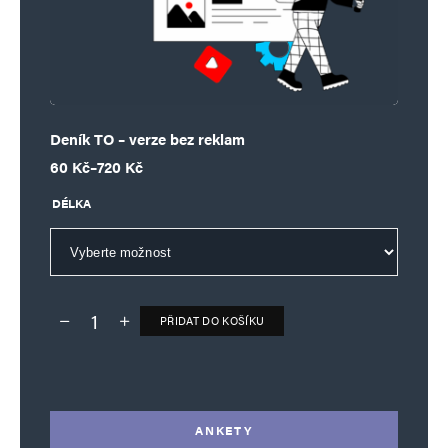
Deník TO – verze bez reklam
Rozpětí cen: 60 Kč až 720 Kč
60
Kč
–
720
Kč
DÉLKA
PŘIDAT DO KOŠÍKU
Deník TO – verze bez reklam množství
Alternative:
ANKETY