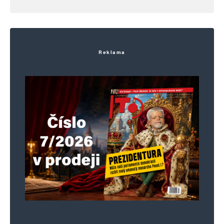
Jméno
*
Reklama
E-mail
*
Webová stránka
Uložit do prohlížeče jméno, e-mail a webovou stránku pro budoucí
komentáře.
Informujte mě o nových komentářích e-mailem.
Informujte mě o nových příspěvcích e-mailem.
Alternative: