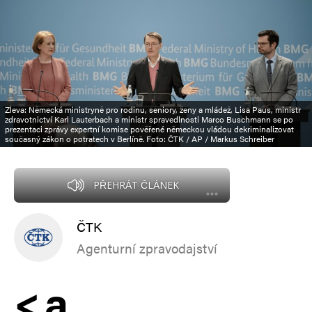
Zleva: Německá ministryně pro rodinu, seniory, ženy a mládež, Lisa Paus, ministr
zdravotnictví Karl Lauterbach a ministr spravedlnosti Marco Buschmann se po
prezentaci zprávy expertní komise pověřené německou vládou dekriminalizovat
současný zákon o potratech v Berlíně. Foto: ČTK / AP / Markus Schreiber
PŘEHRÁT ČLÁNEK
ČTK
Agenturní zpravodajství
<
a