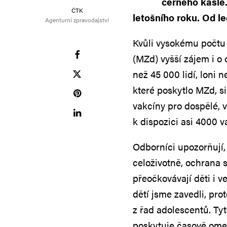
černého kašle.
ČTK
letošního roku. Od l
Agenturní zpravodajství
Kvůli vysokému počtu 
(MZd) vyšší zájem i o 
než 45 000 lidí, loni 
které poskytlo MZd, s
vakcíny pro dospělé, v
k dispozici asi 4000 v
Odborníci upozorňují
celoživotně, ochrana 
přeočkovávají děti i v
dětí jsme zavedli, pr
z řad adolescentů. Tyt
poskytuje časově omez