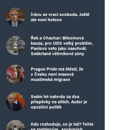
Íránu se vrací svoboda. Ještě
ale není hotovo
Řek a Chachar: Bitcoinová
kauza, pro ODS velký problém.
Pavlovo veto jako naschvál.
Seškrtané větrníkové zóny
Prague Pride má štěstí, že
v Česku není masová
muslimská migrace
Sedm let natvrdo za dva
příspěvky na sítích. Autor je
opoziční politik
Kdo rozhoduje, co je lež? Tohle
se zastáncům „správných