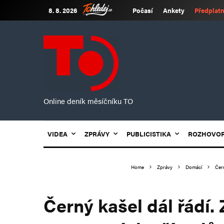
8. 8. 2026
Počasí
Ankety
Předplatn
Online deník měsíčníku TO
VIDEA
ZPRÁVY
PUBLICISTIKA
ROZHOVO
Home
Zprávy
Domácí
Čer
Černý kašel dál řádí.