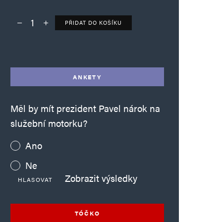
PŘIDAT DO KOŠÍKU
Deník TO – verze bez reklam množství
Alternative:
ANKETY
Měl by mít prezident Pavel nárok na
služební motorku?
Ano
Ne
Zobrazit výsledky
HLASOVAT
TÓČKO