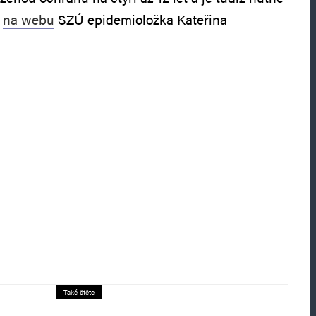
a
na webu
SZÚ epidemioložka Kateřina
Také čtěte