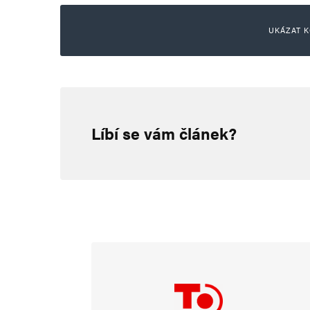
UKÁZAT K
hloubal
15. 4. 2024 (15:57)
Líbí se vám článek?
https://www.idnes.cz/zpravy/za
sydney.A240415_134456_zahran
islámu a jeho pošahaných vari
vraždící ideologie
https://www
eurofialový hnus.
*********************************