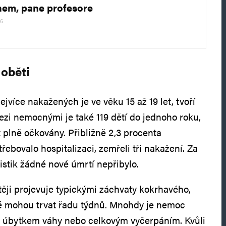
em, pane profesore
26
 oběti
ejvíce nakažených je ve věku 15 až 19 let, tvoří
zi nemocnými je také 119 dětí do jednoho roku,
 plně očkovány. Přibližně 2,3 procenta
ebovalo hospitalizaci, zemřeli tři nakažení. Za
istik žádné nové úmrtí nepřibylo.
těji projevuje typickými záchvaty kokrhavého,
ré mohou trvat řadu týdnů. Mnohdy je nemoc
, úbytkem váhy nebo celkovým vyčerpáním. Kvůli