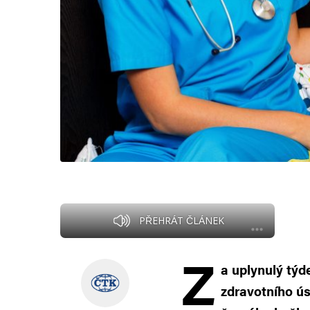
PŘEHRÁT ČLÁNEK
Z
a uplynulý tý
zdravotního ú