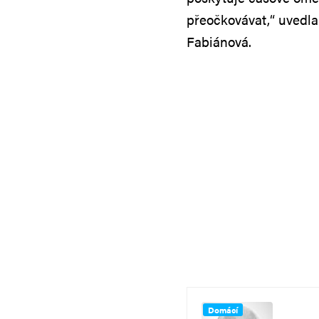
přeočkovávat,“ uvedl
Fabiánová.
Domácí