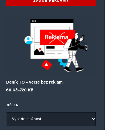
ŽÁDNÉ REKLAMY
Deník TO – verze bez reklam
Rozpětí cen: 60 Kč až 720 Kč
60
Kč
–
720
Kč
DÉLKA