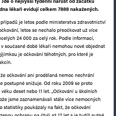
 Jde o nejvyšší týdenní nárůst od začátku
edna lékaři evidují celkem 7888 nakažených.
případů je letos podle ministerstva zdravotnictví
očkování, letos se nechalo přeočkovat už více
necelých 24 000 za celý rok. Podle informací,
i v současné době lékaři nemohou nově objednat
ýjimkou je očkování těhotných, pro které je
akcín.
, že očkování ani prodělaná nemoc nechrání
se postupně snižuje. Od roku 2009 se proto
e věku deset nebo 11 let. „Očkování u školních
otože jsme zaznamenávali stále více nemocných
o statistiky poukázaly na fakt, že očkování
enou ochranu na čtyři až 12 let a je tudíž nutné