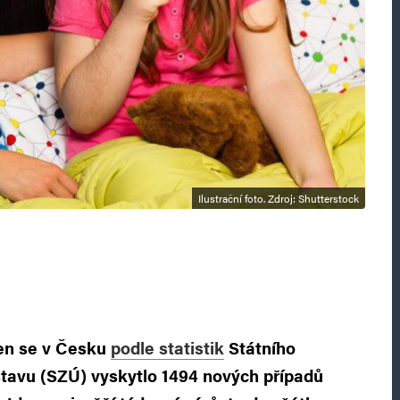
Ilustrační foto. Zdroj: Shutterstock
den se v Česku
podle statistik
Státního
stavu (SZÚ) vyskytlo 1494 nových případů