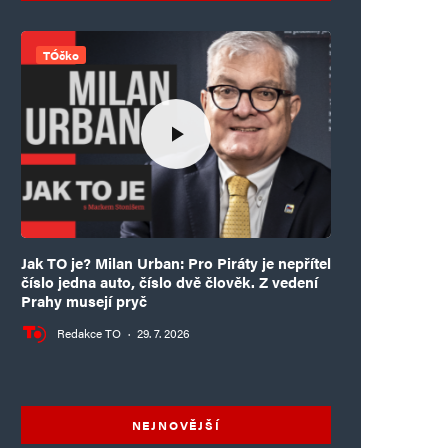
TÓčko
Jak TO je? Milan Urban: Pro Piráty je nepřítel
číslo jedna auto, číslo dvě člověk. Z vedení
Prahy musejí pryč
Redakce TO
·
29. 7. 2026
NEJNOVĚJŠÍ