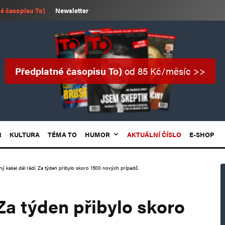
é časopisu To)
Newsletter
Předplatné časopisu To)
od 85 Kč/měsíc >>
R
KULTURA
TÉMA TO
HUMOR
AKTUÁLNÍ ČÍSLO
E-SHOP
ný kašel dál řádí. Za týden přibylo skoro 1500 nových případů
 Za týden přibylo skoro