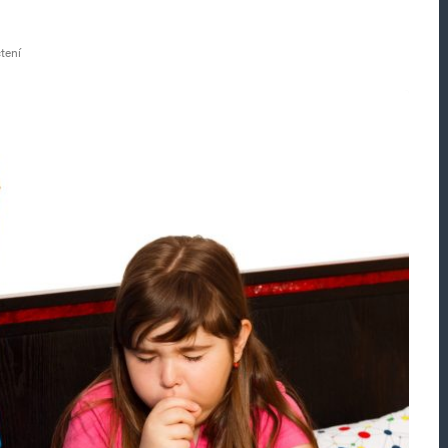
čtení