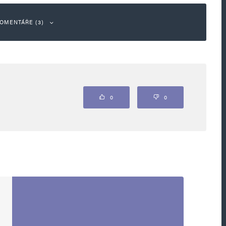
OMENTÁŘE (3)
Odpovědět
0
0
hranicni/australie-utok-kostel-pobodani-
icni_dtt
vítači dál vítají a financují terorizmus
ant….islám je organizovaná zločinecká pomatená
.youtube.com/watch?v=Q9OHapuhzs4
********************************