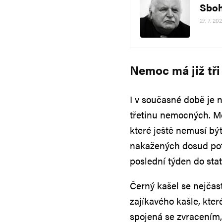
Sboh
27. 7. 20
Nemoc má již tři
I v současné době je n
třetinu nemocných. Me
které ještě nemusí být
nakažených dosud potř
poslední týden do stat
Černý kašel se nejčas
zajíkavého kašle, kte
spojená se zvracením