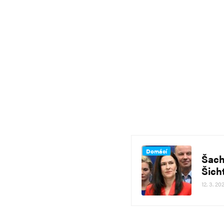
Domácí
Šach
Šich
12. 3. 20