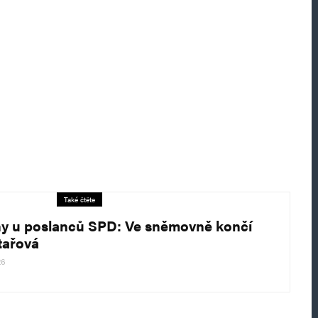
Také čtěte
y u poslanců SPD: Ve sněmovně končí
tařová
26