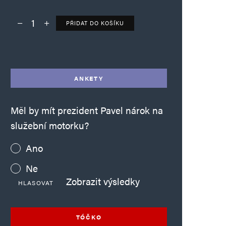
PŘIDAT DO KOŠÍKU
Deník TO – verze bez reklam množství
Alternative:
ANKETY
Měl by mít prezident Pavel nárok na
služební motorku?
Ano
Ne
Zobrazit výsledky
HLASOVAT
TÓČKO