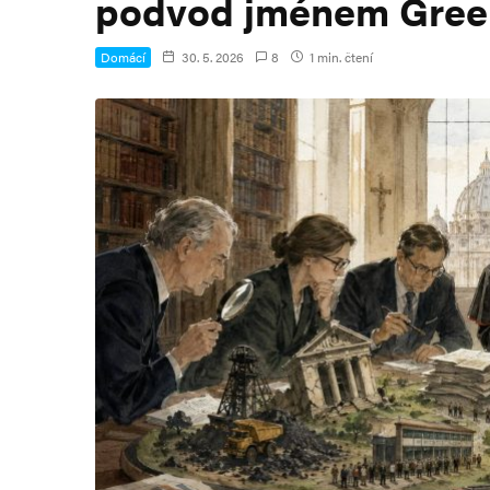
podvod jménem Gree
Domácí
30. 5. 2026
8
1 min. čtení