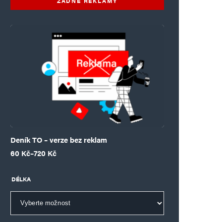
ŽÁDNÉ REKLAMY
Deník TO – verze bez reklam
Rozpětí cen: 60 Kč až 720 Kč
60
Kč
–
720
Kč
DÉLKA