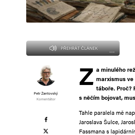
PŘEHRÁT ČLÁNEK
Z
a minulého rež
marxismus ve 
táboře. Proč? 
Petr Žantovský
s něčím bojovat, mus
Komentátor
Tahle paralela mě nap
Jaroslava Šulce, Jaro
Fassmana s lapidárn