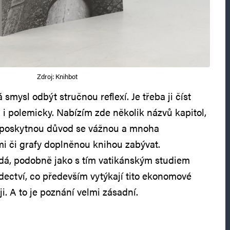
Zdroj: Knihbot
ysl odbýt stručnou reflexí. Je třeba ji číst
a i polemicky. Nabízím zde několik názvů kapitol,
e poskytnou důvod se vážnou a mnoha
mi či grafy doplněnou knihou zabývat.
dá, podobně jako s tím vatikánským studiem
ectví, co především vytýkají tito ekonomové
. A to je poznání velmi zásadní.