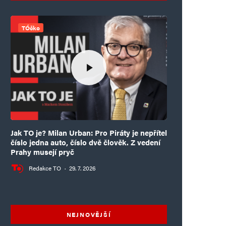
TÓčko
Jak TO je? Milan Urban: Pro Piráty je nepřítel
číslo jedna auto, číslo dvě člověk. Z vedení
Prahy musejí pryč
Redakce TO
·
29. 7. 2026
NEJNOVĚJŠÍ