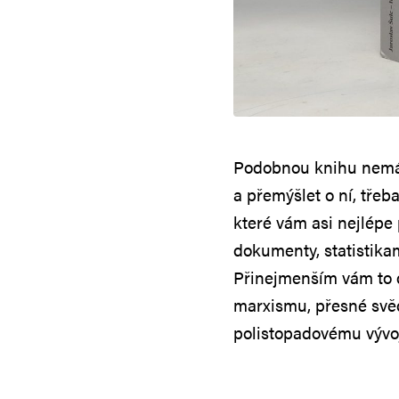
Podobnou knihu nemá sm
a přemýšlet o ní, třeb
které vám asi nejlép
dokumenty, statistika
Přinejmenším vám to 
marxismu, přesné svěd
polistopadovému vývoji