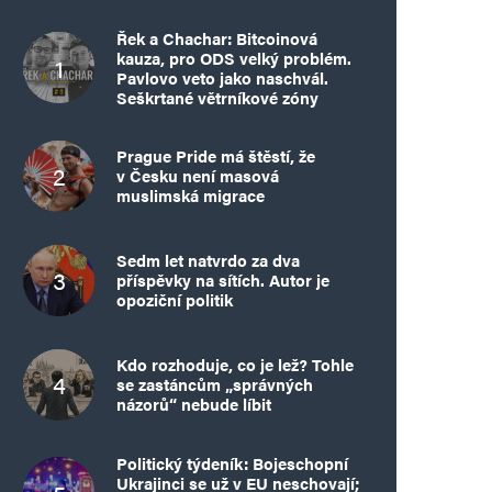
Řek a Chachar: Bitcoinová
kauza, pro ODS velký problém.
Pavlovo veto jako naschvál.
Seškrtané větrníkové zóny
Prague Pride má štěstí, že
v Česku není masová
muslimská migrace
Sedm let natvrdo za dva
příspěvky na sítích. Autor je
opoziční politik
Kdo rozhoduje, co je lež? Tohle
se zastáncům „správných
názorů“ nebude líbit
Politický týdeník: Bojeschopní
Ukrajinci se už v EU neschovají;