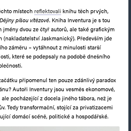
těchto místech
reflektovali
knihu těch prvých,
Dějiny píšou vítězové
. Kniha Inventura je s tou
n jmény dvou ze čtyř autorů, ale také grafickým
 (nakladatelství Jaskmanický). Především jde
ího záměru – vytáhnout z minulosti starší
losti, které se podepsaly na podobě dnešního
lečnosti.
začátku připomenul ten pouze zdánlivý paradox
ánu? Autoři Inventury jsou vesměs ekonomové,
, ale pocházející z docela jiného tábora, než je
v. Tedy transformační, stojící za privatizacemi
ující domácí scéně, politické a hospodářské.