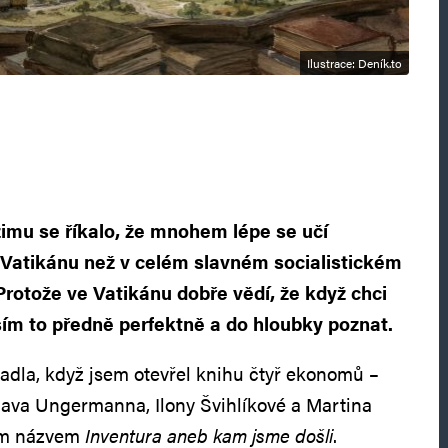
Ilustrace: Deník.to
imu se říkalo, že mnohem lépe se učí
Vatikánu než v celém slavném socialistickém
Protože ve Vatikánu dobře vědí, že když chci
ím to předně perfektně a do hloubky poznat.
adla, když jsem otevřel knihu čtyř ekonomů –
slava Ungermanna, Ilony Švihlíkové a Martina
ím názvem
Inventura aneb kam jsme došli
.