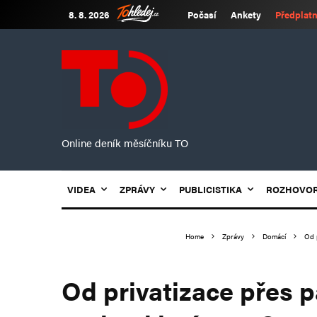
8. 8. 2026
Počasí
Ankety
Předplatn
Online deník měsíčníku TO
VIDEA
ZPRÁVY
PUBLICISTIKA
ROZHOVO
Home
Zprávy
Domácí
Od 
Od privatizace přes 