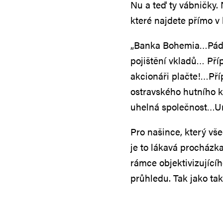
Nu a teď ty vábničky.
které najdete přímo v 
„Banka Bohemia…Pád 
pojištění vkladů… Pří
akcionáři plačte!…Př
ostravského hutního
uhelná společnost…U
Pro našince, který vše
je to lákavá procházk
rámce objektivizující
průhledu. Tak jako tak 