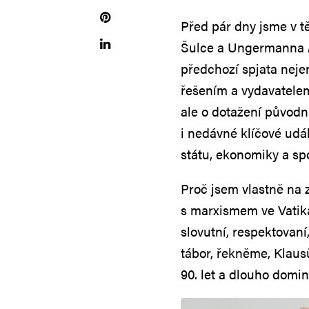
Před pár dny jsme v 
Šulce a Ungermanna
předchozí spjata neje
řešením a vydavatelem
ale o dotažení původn
i nedávné klíčové udá
státu, ekonomiky a spo
Proč jsem vlastně na 
s marxismem ve Vatik
slovutní, respektovaní
tábor, řekněme, Klausů
90. let a dlouho domin