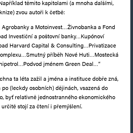
 Například těmito kapitolami (a mnoha dalšími,
knize) zvou autoři k četbě:
Agrobanky a Motoinvest…Živnobanka a Fond
pad Investiční a poštovní banky…Kupónoví
ípad Harvard Capital & Consulting…Privatizace
 komplexu…Smutný příběh Nové Huti…Mostecká
nipetrol…Podvod jménem Green Deal…“
chna ta léta zažil a jména a instituce dobře zná,
a po (leckdy osobních) dějinách, vsazená do
ho, byť relativně jednostranného ekonomického
určitě stojí za čtení i přemýšlení.