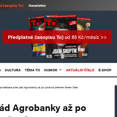
é časopisu To)
Newsletter
Předplatné časopisu To)
od 85 Kč/měsíc >>
R
KULTURA
TÉMA TO
HUMOR
AKTUÁLNÍ ČÍSLO
E-SHOP
privatizace přes pád Agrobanky až po podvod jménem Green Deal
pád Agrobanky až po