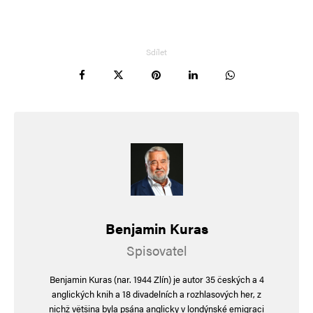
Navigace pro komentáře
Starší komentáře
Napsat komentář
Sdílet
Vaše e-mailová adresa nebude zveřejněna.
Vyžadované informace jsou
označeny
*
Komentář
*
Benjamin Kuras
Spisovatel
Jméno
*
Benjamin Kuras (nar. 1944 Zlín) je autor 35 českých a 4
anglických knih a 18 divadelních a rozhlasových her, z
nichž většina byla psána anglicky v londýnské emigraci