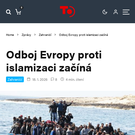
0
Home
Zprávy
Zahraničí
Odboj Evropy proti islamizaci začíná
Odboj Evropy proti
islamizaci začíná
Zahraničí
18. 1. 2026
8
4 min. čtení