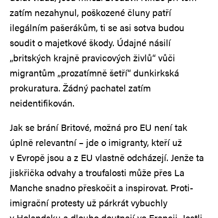
zatím nezahynul, poškozené čluny patří
ilegálním pašerákům, ti se asi sotva budou
soudit o majetkové škody. Údajné násilí
„britských krajně pravicových živlů“ vůči
migrantům „prozatímně šetří“ dunkirkská
prokuratura. Žádný pachatel zatím
neidentifikován.
Jak se brání Britové, možná pro EU není tak
úplně relevantní – jde o imigranty, kteří už
v Evropě jsou a z EU vlastně odcházejí. Jenže ta
jiskřička odvahy a troufalosti může přes La
Manche snadno přeskočit a inspirovat. Proti-
imigrační protesty už párkrát vybuchly
v Holandsku a dlouho doutnají ve Francii. Jestli