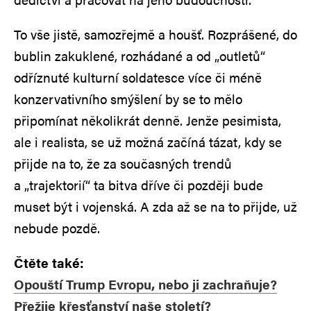
To vše jistě, samozřejmě a houšť. Rozprášené, do
bublin zakuklené, rozhádané a od „outletů“
odříznuté kulturní soldatesce více či méně
konzervativního smýšlení by se to mělo
připomínat několikrát denně. Jenže pesimista,
ale i realista, se už možná začíná tázat, kdy se
přijde na to, že za současných trendů
a „trajektorií“ ta bitva dříve či později bude
muset být i vojenská. A zda až se na to přijde, už
nebude pozdě.
Čtěte také:
Opouští Trump Evropu, nebo ji zachraňuje?
Přežije křesťanství naše století?