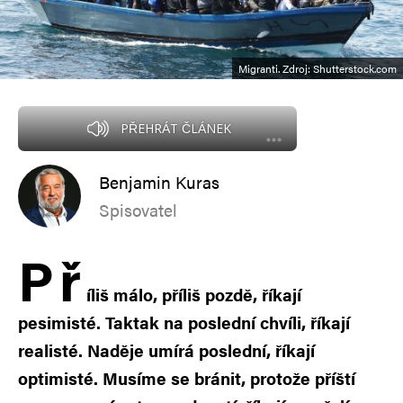
Migranti. Zdroj: Shutterstock.com
PŘEHRÁT ČLÁNEK
Benjamin Kuras
Spisovatel
P
ř
íliš málo, příliš pozdě, říkají
pesimisté. Taktak na poslední chvíli, říkají
realisté. Naděje umírá poslední, říkají
optimisté. Musíme se bránit, protože příští