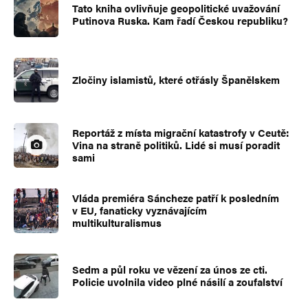
Tato kniha ovlivňuje geopolitické uvažování
Putinova Ruska. Kam řadí Českou republiku?
Zločiny islamistů, které otřásly Španělskem
Reportáž z místa migrační katastrofy v Ceutě:
Vina na straně politiků. Lidé si musí poradit
sami
Vláda premiéra Sáncheze patří k posledním
v EU, fanaticky vyznávajícím
multikulturalismus
Sedm a půl roku ve vězení za únos ze cti.
Policie uvolnila video plné násilí a zoufalství