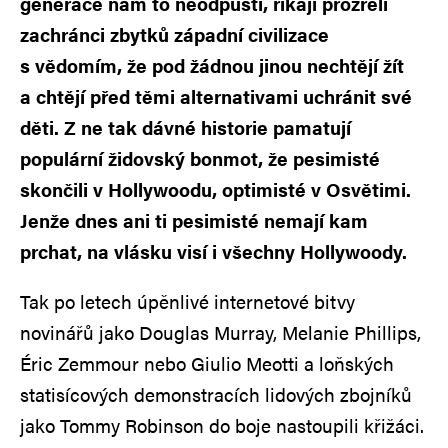
generace nám to neodpustí, říkají prozřelí
zachránci zbytků západní civilizace
s vědomím, že pod žádnou jinou nechtějí žít
a chtějí před těmi alternativami uchránit své
děti. Z ne tak dávné historie pamatují
populární židovský bonmot, že pesimisté
skončili v Hollywoodu, optimisté v Osvětimi.
Jenže dnes ani ti pesimisté nemají kam
prchat, na vlásku visí i všechny Hollywoody.
Tak po letech úpěnlivé internetové bitvy
novinářů jako Douglas Murray, Melanie Phillips,
Éric Zemmour nebo Giulio Meotti a loňských
statisícových demonstracích lidových zbojníků
jako Tommy Robinson do boje nastoupili křižáci.