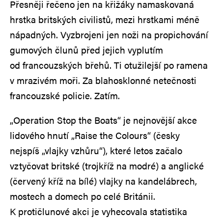
Přesněji řečeno jen na křižáky namaskovaná
hrstka britských civilistů, mezi hrstkami méně
nápadných. Vyzbrojeni jen noži na propichování
gumových člunů před jejich vyplutím
od francouzských břehů. Ti otužilejší po ramena
v mrazivém moři. Za blahosklonné netečnosti
francouzské policie. Zatím.
„Operation Stop the Boats“ je nejnovější akce
lidového hnutí „Raise the Colours“ (česky
nejspíš „vlajky vzhůru“), které letos začalo
vztyčovat britské (trojkříž na modré) a anglické
(červený kříž na bílé) vlajky na kandelábrech,
mostech a domech po celé Británii.
K protičlunové akci je vyhecovala statistika