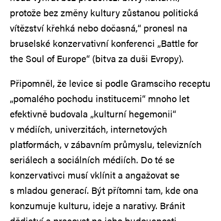
protože bez změny kultury zůstanou politická
vítězství křehká nebo dočasná,“ pronesl na
bruselské konzervativní konferenci „Battle for
the Soul of Europe“ (bitva za duši Evropy).
Připomněl, že levice si podle Gramsciho receptu
„pomalého pochodu institucemi“ mnoho let
efektivně budovala „kulturní hegemonii“
v médiích, univerzitách, internetových
platformách, v zábavním průmyslu, televizních
seriálech a sociálních médiích. Do té se
konzervativci musí vklínit a angažovat se
s mladou generací. Být přítomni tam, kde ona
konzumuje kulturu, ideje a narativy. Bránit
dědictví a pracovat na jeho budoucnosti.