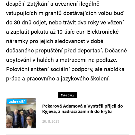
dospělí. Zatýkání a uvěznění ilegálně
vstupujících migrantů dostávajících volbu buď
do 30 dnů odjet, nebo trávit dva roky ve vězení
a zaplatit pokutu až 10 tisíc eur. Elektronické
náramky pro jejich sledovanost v době
dočasného propuštění před deportací. Dočasné
ubytování v halách s matracemi na podlaze.
Poloviční snížení sociální podpory, ale nabídka
práce a pracovního a jazykového školení.
Také čtěte
Zahraničí
Pekarová Adamová a Vystrčil přijeli do
Kyjeva, z nádraží zamířili do krytu
25. 11. 2023