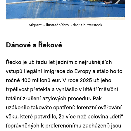
Migranti – ilustrační foto. Zdroj: Shutterstock
Dánové a Řekové
Řecko je už řadu let jedním z nejrušnějších
vstupů ilegální imigrace do Evropy a stálo ho to
ročně 400 milionů eur. V roce 2025 už jeho
trpělivost přetekla a vyhlásilo v létě tříměsíční
totální zrušení azylových procedur. Pak
uzákonilo takováto opatření: forenzní ověřování
věku, které potvrdilo, že více než polovina „dětí“
(oprávněných k preferenčnímu zacházení) jsou