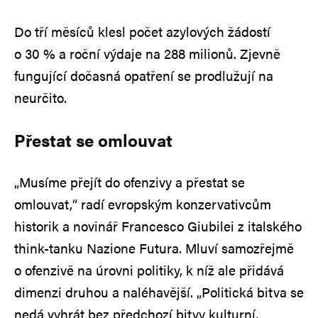
Do tří měsíců klesl počet azylových žádostí
o 30 % a roční výdaje na 288 milionů. Zjevně
fungující dočasná opatření se prodlužují na
neurčito.
Přestat se omlouvat
„Musíme přejít do ofenzivy a přestat se
omlouvat,“ radí evropským konzervativcům
historik a novinář Francesco Giubilei z italského
think-tanku Nazione Futura. Mluví samozřejmě
o ofenzivě na úrovni politiky, k níž ale přidává
dimenzi druhou a naléhavější. „Politická bitva se
nedá vyhrát bez předchozí bitvy kulturní,