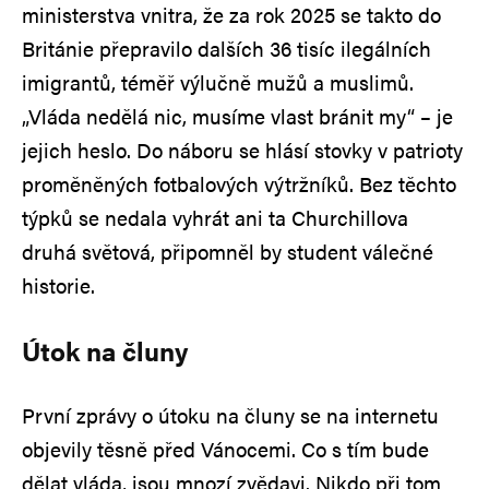
ministerstva vnitra, že za rok 2025 se takto do
Británie přepravilo dalších 36 tisíc ilegálních
imigrantů, téměř výlučně mužů a muslimů.
„Vláda nedělá nic, musíme vlast bránit my“ – je
jejich heslo. Do náboru se hlásí stovky v patrioty
proměněných fotbalových výtržníků. Bez těchto
týpků se nedala vyhrát ani ta Churchillova
druhá světová, připomněl by student válečné
historie.
Útok na čluny
První zprávy o útoku na čluny se na internetu
objevily těsně před Vánocemi. Co s tím bude
dělat vláda, jsou mnozí zvědavi. Nikdo při tom