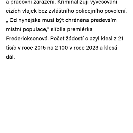
a pracovní zařazení. Kriminalizují vyvěšování
cizích vlajek bez zvláštního policejního povolení.
„ Od nynějška musí být chráněna především
místní populace,“ slíbila premiérka
Fredericksonová. Počet žádostí o azyl klesl z 21
tisíc v roce 2015 na 2 100 v roce 2023 a klesá
dál.