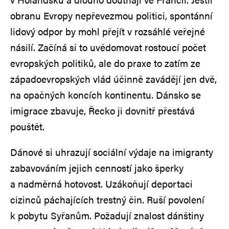
obranu Evropy nepřevezmou politici, spontánní
lidový odpor by mohl přejít v rozsáhlé veřejné
násilí. Začíná si to uvědomovat rostoucí počet
evropských politiků, ale do praxe to zatím ze
západoevropských vlád účinně zavádějí jen dvě,
na opačných koncích kontinentu. Dánsko se
imigrace zbavuje, Řecko ji dovnitř přestává
pouštět.
Dánové si uhrazují sociální výdaje na imigranty
zabavováním jejich cenností jako šperky
a nadměrná hotovost. Uzákoňují deportaci
cizinců páchajících trestný čin. Ruší povolení
k pobytu Syřanům. Požadují znalost dánštiny