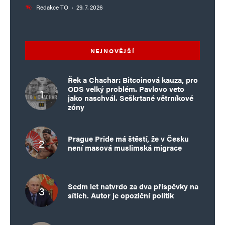
Redakce TO
·
29. 7. 2026
NEJNOVĚJŠÍ
Řek a Chachar: Bitcoinová kauza, pro
ODS velký problém. Pavlovo veto
jako naschvál. Seškrtané větrníkové
zóny
Prague Pride má štěstí, že v Česku
není masová muslimská migrace
Sedm let natvrdo za dva příspěvky na
sítích. Autor je opoziční politik