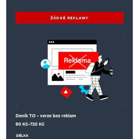
ŽÁDNÉ REKLAMY
Deník TO – verze bez reklam
Rozpětí cen: 60 Kč až 720 Kč
60
Kč
–
720
Kč
DÉLKA