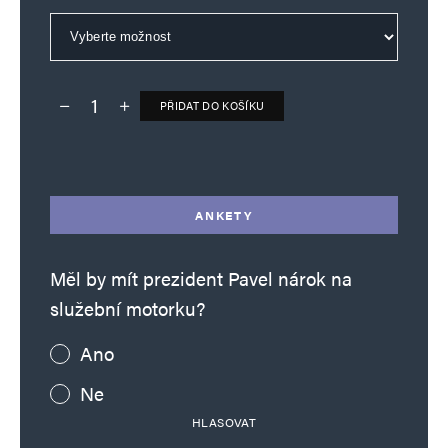
PŘIDAT DO KOŠÍKU
Deník TO – verze bez reklam množství
Alternative:
ANKETY
Měl by mít prezident Pavel nárok na
služební motorku?
Ano
Ne
HLASOVAT