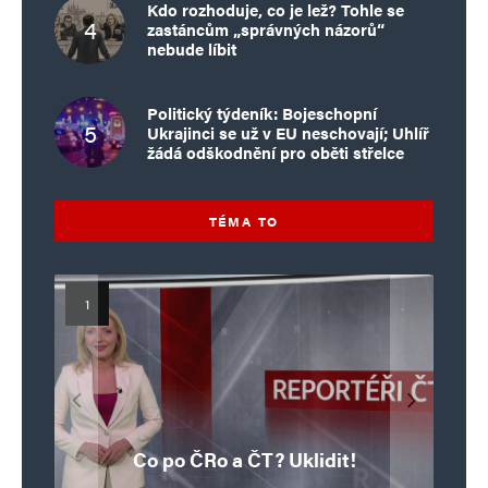
Kdo rozhoduje, co je lež? Tohle se
zastáncům „správných názorů“
nebude líbit
Politický týdeník: Bojeschopní
Ukrajinci se už v EU neschovají; Uhlíř
žádá odškodnění pro oběti střelce
TÉMA TO
Islamistický teror v EU, 6. díl:
Mýty o Václavu Klausovi:
Vymíráme a politici lžou:
Islamistický teror v EU, 5. díl:
Brutální poprava 85letého
Pivo, jazz, hádky, loajalita
porodnost nezachrání
katolického kněze Jacquese
Pim Fortuyn: Muž, který se
Krvavé oslavy pádu Bastily
dotace, byty ani zkrácené
i humor. Jakl boří legendy
Co po ČRo a ČT? Uklidit!
o bývalém prezidentovi
nestihl stát premiérem
Hamela
úvazky
v Nice