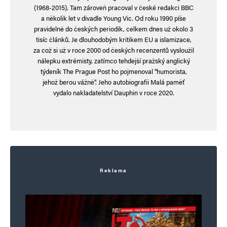
E-mail
*
Webová stránka
(1968-2015). Tam zároveň pracoval v české redakci BBC
a několik let v divadle Young Vic. Od roku 1990 píše
pravidelně do českých periodik, celkem dnes už okolo 3
tisíc článků. Je dlouhodobým kritikem EU a islamizace,
za což si už v roce 2000 od českých recenzentů vysloužil
Uložit do prohlížeče jméno, e-mail a webovou stránku pro budoucí
komentáře.
nálepku extrémisty, zatímco tehdejší pražský anglický
týdeník The Prague Post ho pojmenoval "humorista,
jehož berou vážně". Jeho autobiografii Malá paměť
Informujte mě o nových komentářích e-mailem.
vydalo nakladatelství Dauphin v roce 2020.
Informujte mě o nových příspěvcích e-mailem.
Alternative:
Reklama